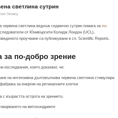
вена светлина сутрин
Екип Окомед
а червена светлина веднъж седмично сутрин помага за
по-
изследователи от Юнивърсити Колидж Лондон (UCL),
веденото проучване са публикувани в сп. Scientific Reports.
 за по-добро зрение
и изследвания, които доказват, че:
гане на интензивна дълговълнова червена светлина стимулира
фабрика за енергия на ретиналните клетки
 с възрастта острота на зрението.
товарването на митохондриите