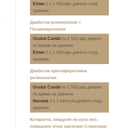
Entan
2 x 1 VGcaps дневно след
хранене
е
Диабетна ретинопатия +
Полиневропатия
Ocolut Combi
по 1 VGcaps дневно
по време на хранене
Entan
2 x 1 VGcaps дневно след
хранене
Диабетна пролиферативна
ретинопатия
Ocolut Combi
по 1 VGcaps дневно
по време на хранене
Neostat
3 x 1 капсули дневно след
хранене
Катаракта, синдром на сухо око,
повишено очно налягане (глаукома)