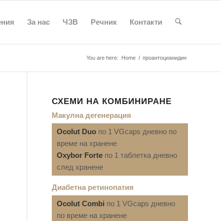
ения
За нас
ЧЗВ
Речник
Контакти
You are here:
Home
/
проантоцианидин
СХЕМИ НА КОМБИНИРАНЕ
Макулна дегенерация
Ocolut Duo
по 1 VGcaps дневно по
време на хранене
Oxybor Forte
по 1 таблетка дневно
след хранене
Диабетна ретинопатия
Ocolut Combi
по 1 VGcaps дневно
по време на хранене