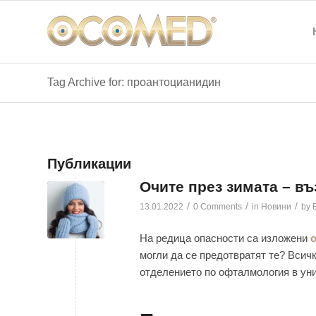
Tag Archive for: проантоцианидин
Публикации
Очите през зимата – в
/
/
/
13.01.2022
0 Comments
in
Новини
by
На редица опасности са изложени
о
могли да се предотвратят те? Всич
отделението по офталмология в ун