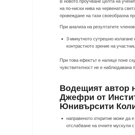
В новото проучване целта на учени
на по-ниски нива на червената све
провеждане на тази своеобразна п
При анализа на резултатите членове
3-минутното сутрешно излагане 
контрастното зрение на участни
При това ефектът е налице поне с
чувствителност не е наблюдавана п
Водещият автор 
Джефри от Инсти
Юнивърсити Коли
направеното откритие може да е
отслабване на очните мускули с