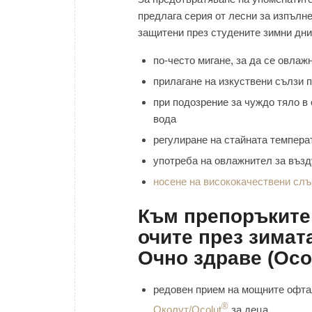
предлага серия от лесни за изпълн
защитени през студените зимни дни
по-често мигане, за да се овлаж
прилагане на изкуствени сълзи п
при подозрение за чуждо тяло в
вода
регулиране на стайната темпера
употреба на овлажнител за възд
носене на висококачествени слъ
Към препоръките 
очите през зимат
Очно здраве (Oc
редовен прием на мощните офт
®
Околут/Ocolut
за деца