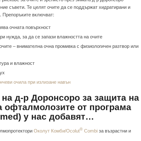
ение съвети. Те целят очите да се поддържат хидратирани и
. Препоръките включват:
нява очната повърхност
ри нужда, за да се запази влажността на очите
 очите – внимателна очна промивка с физиологичен разтвор или
тура и влажност
ух
нчеви очила при излизане навън
на д-р Доронсоро за защита на
а офталмолозите от програма
omed) у нас добавят…
®
алмопротектори
Околут Комби/Ocolut
Combi
за възрастни и