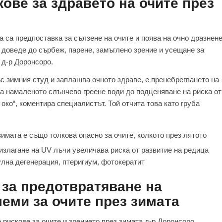
ове за здравето на очите през
а са предпоставка за сълзене на очите и поява на очно дразнен
а доведе до сърбеж, парене, замъглено зрение и усещане за
 д-р Доронсоро.
ъс зимния студ и заплашва очното здраве, е пренебрегването на
а намаленото слънчево греене води до подценяване на риска от
око“, коментира специалистът. Той отчита това като груба
имата е също толкова опасно за очите, колкото през лятото
злагане на UV лъчи увеличава риска от развитие на редица
улна дегенерация, птеригиум, фотокератит
за предотвратяване на
еми за очите през зимата
 рискове за очите и зрението през зимата д-р Доронсоро