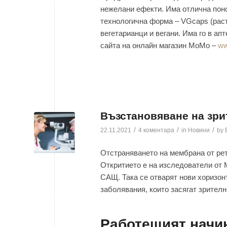
нежелани ефекти. Има отлична пон
технологична форма – VGcaps (раст
вегетарианци и вегани. Има го в ап
сайта на онлайн магазин МоМо –
ww
Възстановяване на зри
/
/
/
22.11.2021
4 коментара
in
Новини
by
Отстраняването на мембрана от ре
Откритието е на изследователи от
САЩ. Така се отварят нови хоризон
заболявания, които засягат зрителни
Работещият начин