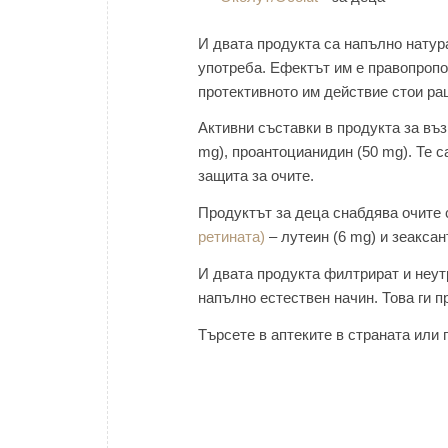
И двата продукта са напълно натур
употреба. Ефектът им е правопропо
протективното им действие стои р
Активни съставки в продукта за въ
mg), проантоцианидин (50 mg). Те с
защита за очите.
Продуктът за деца снабдява очите 
ретината)
– лутеин (6 mg) и зеаксант
И двата продукта филтрират и неу
напълно естествен начин. Това ги 
Търсете в аптеките в страната или