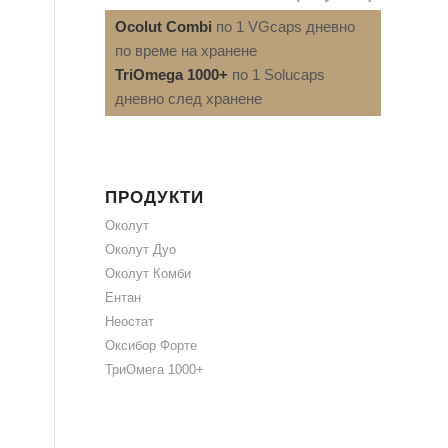
Ocolut Combi
по 1 VGcaps дневно
по време на хранене
TriOmega 1000+
по 1 Solucaps
дневно след хранене
ПРОДУКТИ
Околут
Околут Дуо
Околут Комби
Ентан
Неостат
Оксибор Форте
ТриОмега 1000+