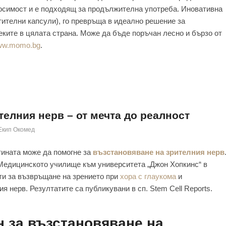
осимост и е подходящ за продължителна употреба. Иновативна
ителни капсули), го превръща в идеално решение за
теките в цялата страна. Може да бъде поръчан лесно и бързо от
w.momo.bg
.
телния нерв – от мечта до реалност
Екип Окомед
тината може да помогне за
възстановяване на зрителния нерв
 Медицинското училище към университета „Джон Хопкинс“ в
ти за възвръщане на зрението при
хора с глаукома
и
я нерв. Резултатите са публикувани в сп. Stem Cell Reports.
 за възстановяване на