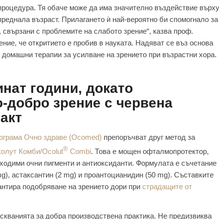
 процедура. Тя обаче може да има значително въздействие върх
преднала възраст. Прилагането ѝ най-вероятно би спомогнало за
 свързани с проблемите на слабото зрение“, казва проф.
ение, че откритието е пробив в науката. Надяват се въз основа
и домашни терапии за усилване на зрението при възрастни хора.
нат години, докато
о-добро зрение с червена
акт
ограма Очно здраве (Ocomed)
препоръчват друг метод за
®
олут Комби/Ocolut
Combi
. Това е мощен офталмопротектор,
бходими очни пигменти и антиоксиданти. Формулата е съчетание
 μg), астаксантин (2 mg) и проантоцианидин (50 mg). Съставките
рантира подобряване на зрението дори при
страдащите от
скванията за добра производствена практика. Не предизвиква