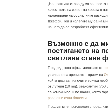
„На практика става дума за проста
качеството на живот на хората в на
намаляване на социалните разходи,
Джефри. Той и колегите му са на мн
на него да се разработят ефективн
Възможно е да ми
постигането на п
светлина стане ф
Предвид това офталмолозите от
пр
усилване на зрението – прием на
Ок
който доставя на очите всички нео
от лутеин (10 mg), зеаксантин (750
са комбинирани по начин, който га
различни очни болести
.
Продуктът е произведен според изи