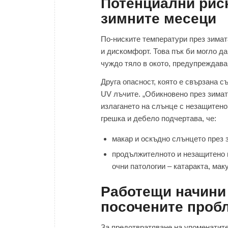
Потенциални риск
зимните месеци
По-ниските температури през зимат
и дискомфорт. Това пък би могло д
чуждо тяло в окото, предупреждава
Друга опасност, която е свързана с
UV лъчите. „Обикновено през зимат
излагането на слънце с незащитено 
грешка и дебело подчертава, че:
макар и оскъдно слънцето през з
продължителното и незащитено и
очни патологии – катаракта, мак
Работещи начини 
посочените пробл
За предотвратяване на упоменатите