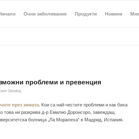
Начало
Очни заболявания
Продукти
Новини
Мн
ъзможни проблеми и превенция
Екип Окомед
чите през зимата
. Кои са най-честите проблеми и как биха
ко това ни разкрива д-р Емилио Доронсоро, завеждащ
иверситетска болница „Ла Моралеха“ в Мадрид, Испания.