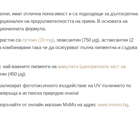
ални, имат отлична поносимост и са подходящи за дългосрочна
рционален на продължителността на прием. В основата на
ационалната формула.
зрастни са
лутеин (10 mg)
, зеаксантин (750 μg), астаксантин (2
а комбинирани така че да осигуряват пълна пигментна и съдова
с най-важните пигменти на
макулата (централната част на
ин (450 μg).
трализират фототоксичното въздействие на UV лъчението по
превръща в истински природни очила!
 поръчайте от онлайн магазин МоМо на адрес
www.momo.bg
.