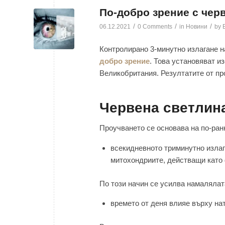
По-добро зрение с чер
/
/
/
06.12.2021
0 Comments
in
Новини
by
Контролирано 3-минутно излагане н
добро зрение
. Това установяват 
Великобритания. Резултатите от про
Червена светлина
Проучването се основава на по-ранн
всекидневното триминутно изла
митохондриите, действащи като 
По този начин се усилва намалялата
времето от деня влияе върху на