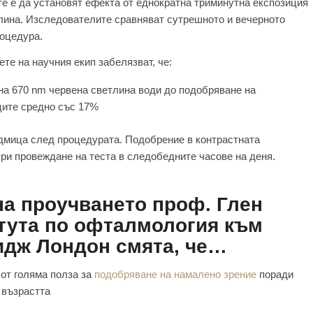
те е да установят ефекта от еднократна триминутна експозиция
тлина. Изследователите сравняват сутрешното и вечерното
роцедура.
те на научния екип забелязват, че:
на 670 nm червена светлина води до подобряване на
ците средно със 17%
едмица след процедурата. Подобрение в контрастната
ри провеждане на теста в следобедните часове на деня.
на проучването проф. Глен
тута по офталмология към
дж Лондон смята, че…
 от голяма полза за
подобряване на намалено зрение
поради
 възрастта