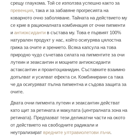
срещу глаукома. Той се използва успешно както за
превенция
, така и за забавяне прогресията на
коварното очно заболяване. Тайната на действието му
се крие в рационалната комбинация от очни пигменти
и
антиоксиданти
в състава му. Това е първият 100%
натурален продукт у нас, който осигурява цялостна
грижа за очите и зрението. Всяка капсула на това
природно чудо съчетава силата на пигментите за очи
лутеин и зеаксантин и мощните антиоксиданти
астаксантин и проантоцианидин. Съставките взаимно
допълват и усилват ефекта си. Комбинирани са така
че да осигуряват пълна пигментна и съдова защита за
очите.
Двата очни пигмента лутеин и зеаксантин действат
като щит за ретината и макулата (централната зона на
ретината). Предпазват тези деликатни части на окото
от действието на свободните радикали и
неутрализират
вредните ултравиолетови лъчи
.