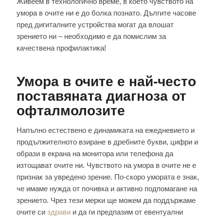
Живеем в технологично време, в което чувството на
умора в очите ни е до болка познато. Дългите часове
пред дигиталните устройства могат да влошат
зрението ни – необходимо е да помислим за
качествена профилактика!
Умора в очите е най-често
поставяната диагноза от
офталмолозите
Напълно естествено е динамиката на ежедневието и
продължителното взиране в дребните букви, цифри и
образи в екрана на монитора или телефона да
изтощават очите ни. Чувството на умора в очите не е
признак за увредено зрение. По-скоро умората е знак,
че имаме нужда от почивка и активно подпомагане на
зрението. Чрез тези мерки ще можем да поддържаме
очите си
здрави
и да ги предпазим от евентуални