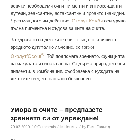
всички необходими очни пигменти и антиоксиданти –
лутеин, зеаксантин, астаксантин и проантоцианидин.
Чрез мощното им действие,
Околут Комби
осигурява
пълна пигментна и съдова защита на очите.
За здравето на детските очи – също повлияни от
вредното дигитално лъчение, се грижи
®
Околут/Ocolut
. Той подпомага зрението, функцията
на макулата и очната леща. Съдържа природни очни
пигменти, в комбинация, съобразена с нуждата на
детските очи, и е напълно безопасен.
Умора в очите – предпазете
зрението си от увреждане!
/
/
/
29.03.2019
0 Comments
in
Новини
by
Екип Окомед