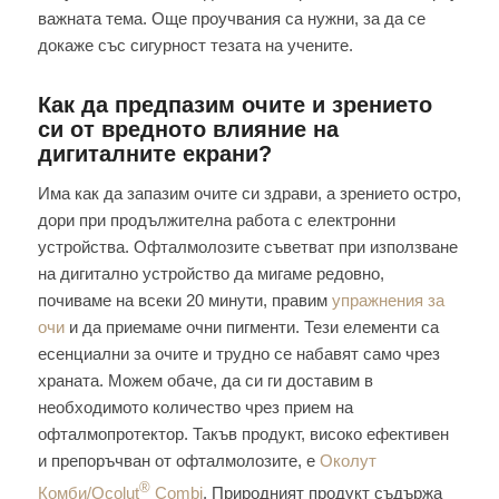
важната тема. Още проучвания са нужни, за да се
докаже със сигурност тезата на учените.
Как да предпазим очите и зрението
си от вредното влияние на
дигиталните екрани?
Има как да запазим очите си здрави, а зрението остро,
дори при продължителна работа с електронни
устройства. Офталмолозите съветват при използване
на дигитално устройство да мигаме редовно,
почиваме на всеки 20 минути, правим
упражнения за
очи
и да приемаме очни пигменти. Тези елементи са
есенциални за очите и трудно се набавят само чрез
храната. Можем обаче, да си ги доставим в
необходимото количество чрез прием на
офталмопротектор. Такъв продукт, високо ефективен
и препоръчван от офталмолозите, е
Околут
®
Комби/Ocolut
Combi
. Природният продукт съдържа