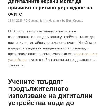
Дигиталните екрани могат да
причинят сериозно увреждане на
очите
/
/
/
13.04.2020
0 Comments
in
Новини
by
Екип Окомед
LED светлината, излъчвана от постоянно
използваните от нас дигитални устройства, може да
причини дълготрайно увреждане на очите. И тъй като
поради ситуацията с епидемията от коронавирус
прекарваме повече време, взирайки се в
електронните
устройства
, вижте и кой е начинът за предпазване на
зрението.
Учените твърдят –
продължителното
използване на дигитални
устройства води до