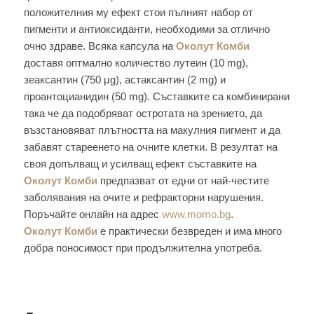
положителния му ефект стои пълният набор от
пигменти и антиоксиданти, необходими за отлично
очно здраве. Всяка капсула на
Околут Комби
доставя оптмално количество лутеин (10 mg),
зеаксантин (750 μg), астаксантин (2 mg) и
проантоцианидин (50 mg). Съставките са комбинирани
така че да подобряват остротата на зрението, да
възстановяват плътността на макулния пигмент и да
забавят стареенето на очните клетки. В резултат на
своя допълващ и усилващ ефект съставките на
Околут Комби
предпазват от едни от най-честите
заболявания на очите и рефракторни нарушения.
Поръчайте онлайн на адрес
www.momo.bg
.
Околут Комби
е практически безвреден и има много
добра поносимост при продължителна употреба.