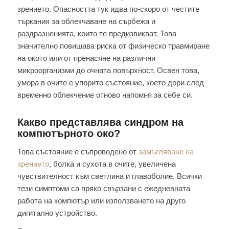
зрението. Опасността тук идва по-скоро от честите
търкания за облекчаване на сърбежа и
раздразненията, които те предизвикват. Това
значително повишава риска от физическо травмиране
на окото или от пренасяне на различни
микроорганизми до очната повърхност. Освен това,
умора в очите е упорито състояние, което дори след
временно облекчение отново напомня за себе си.
Какво представлява синдром на
компютърното око?
Това състояние е съпроводено от
замъгляване на
зрението
, болка и сухота в очите, увеличена
чувствителност към светлина и главоболие. Всички
тези симптоми са пряко свързани с ежедневната
работа на компютър или използването на друго
дигитално устройство.