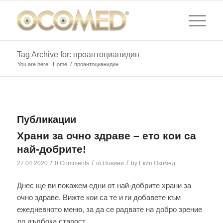
Tag Archive for: проантоцианидин
You are here:
Home
/
проантоцианидин
Публикации
Храни за очно здраве – ето кои са
най-добрите!
/
/
/
27.04.2020
0 Comments
in
Новини
by
Екип Окомед
Днес ще ви покажем едни от най-добрите храни за
очно здраве. Вижте кои са те и ги добавете към
ежедневното меню, за да се радвате на добро зрение
до дълбока старост.