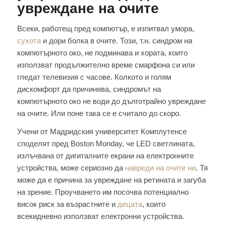
увреждане на очите
Всеки, работещ пред компютър, е изпитвал умора,
сухота
и дори болка в очите. Този, т.н. синдром на
компютърното око, не подминава и хората, които
използват продължително време смарфона си или
гледат телевизия с часове. Колкото и голям
дискомфорт да причинява, синдромът на
компютърното око не води до дълготрайно увреждане
на очите. Или поне така се е считало до скоро.
Учени от Мадридския университет Комплутенсе
споделят пред Boston Monday, че LED светлината,
излъчвана от дигиталните екрани на електронните
устройства, може сериозно да
навреди на очите ни
. Тя
може да е причина за увреждане на ретината и загуба
на зрение. Проучването им посочва потенциално
висок риск за възрастните и
децата
, които
всекидневно използват електронни устройства.