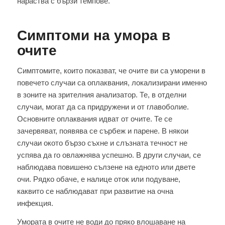
нараства с бързи темпове.
Симптоми на умора в
очите
Симптомите, които показват, че очите ви са уморени в
повечето случаи са оплаквания, локализирани именно
в зоните на зрителния анализатор. Те, в отделни
случаи, могат да са придружени и от главоболие.
Основните оплаквания идват от очите. Те се
зачервяват, появява се сърбеж и парене. В някои
случаи окото бързо съхне и слъзната течност не
успява да го овлажнява успешно. В други случаи, се
наблюдава повишено сълзене на едното или двете
очи. Рядко обаче, е налице оток или подуване,
каквито се наблюдават при развитие на очна
инфекция.
Умората в очите не води до пряко влошаване на