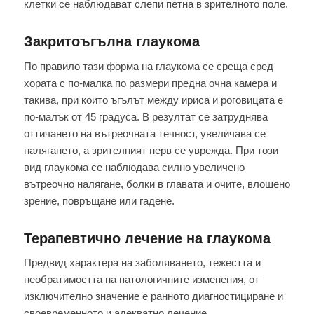
клетки се наблюдават слепи петна в зрителното поле.
Закритоъгълна глаукома
По правило тази форма на глаукома се среща сред
хората с по-малка по размери предна очна камера и
такива, при които ъгълът между ириса и роговицата е
по-малък от 45 градуса. В резултат се затруднява
оттичането на вътреочната течност, увеличава се
налягането, а зрителният нерв се уврежда. При този
вид глаукома се наблюдава силно увеличено
вътреочно налягане, болки в главата и очите, влошено
зрение, повръщане или гадене.
Терапевтично лечение на глаукома
Предвид характера на заболяването, тежестта и
необратимостта на патологичните изменения, от
изключително значение е ранното диагностициране и
своевременното и адекватно лечение.