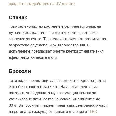
вредното въздействие на UV лъчите
.
Спанак
Това зеленолистно растение е отличен източник на
лутеин и зеаксантин – пигменти, които са от важно
значение за очите. Те намаляват риска от развитие на
възрастово обусловени очни заболявания. В
допълнение предпазват очните клетки от негативния
ефект на слънчевите лъчи.
Броколи
Този виден представител на семейство Кръстоцветни
е особено полезен за очите. Научни изследвания
показват, че редовната му консумация помага за
увеличаване плътността на макулния пигмент с до
30%. Въпросният пигмент предпазва централната част
на ретината, (макула) от синьото лъчение от
LED