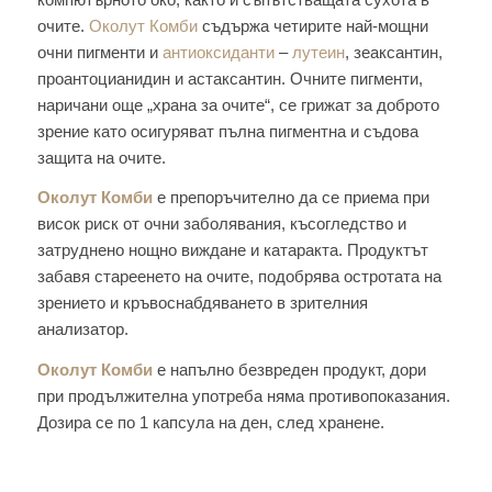
очите.
Околут Комби
съдържа четирите най-мощни
очни пигменти и
антиоксиданти
–
лутеин
, зеаксантин,
проантоцианидин и астаксантин. Очните пигменти,
наричани още „храна за очите“, се грижат за доброто
зрение като осигуряват пълна пигментна и съдова
защита на очите.
Околут Комби
е препоръчително да се приема при
висок риск от очни заболявания, късогледство и
затруднено нощно виждане и катаракта. Продуктът
забавя стареенето на очите, подобрява остротата на
зрението и кръвоснабдяването в зрителния
анализатор.
Околут Комби
е напълно безвреден продукт, дори
при продължителна употреба няма противопоказания.
Дозира се по 1 капсула на ден, след хранене.