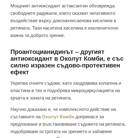
Мощният антиоксидант астаксантин обезврежда
свободните радикали, които оказват негативното
въздействие върху докозахексаенова киселина в
ретината. Тази наситена киселина е изключително
важна за доброто зрение.
Проантоцианидинът – другият
антиоксидант в Околут Комби, е със
силно изразен съдово-протективен
ефект
Укрепва очните съдове, като заздравява колагена и
еластина в тях и подобрява микроциркулацията на
кръвта в зоната на ретината.
Научно доказано е, че комплексното действие на
съставките на
Околут Комби
допринася за
предпазване и възстановяване съдовете на ретината,
подобряване остротата на зрението и забавяне