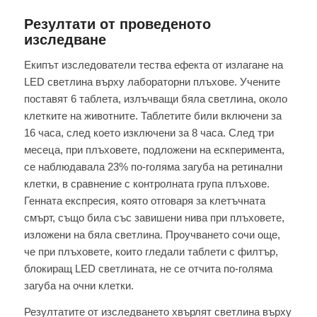
Резултати от проведеното
изследване
Екипът изследователи тества ефекта от излагане на
LED светлина върху лабораторни плъхове. Учените
поставят 6 таблета, излъчващи бяла светлина, около
клетките на животните. Таблетите били включени за
16 часа, след което изключени за 8 часа. След три
месеца, при плъховете, подложени на ескперимента,
се наблюдавала 23% по-голяма загуба на ретинални
клетки, в сравнение с контролната група плъхове.
Генната експресия, която отговаря за клетъчната
смърт, също била със завишени нива при плъховете,
изложени на бяла светлина. Проучването сочи още,
че при плъховете, които гледали таблети с филтър,
блокиращ LED светлината, не се отчита по-голяма
загуба на очни клетки.
Резултатите от изследването хвърлят светлина върху