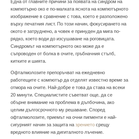
Една от главните причини за появата на синдром на
компютърно око е по-малката яснота на компютърното
изображение в сравнение с това, което е разположено
върху печатния лист. По този начин, фокусирането на
окото е затруднено, а човек е принуден да мига по-
рядко, което води до изсушаване на роговицата.
Синдромът на компютърното око може да е
съпроводен от болка в очите, гръбначния стълб,
китките и шията.
Офталмолозите препоръчват на ежедневно
работещите с компютър да отделят известно време за
отмора на очите. Най-добре е това да става на всеки
20 минути. Специалистите съветват още, да се
обърне внимание на проблема в дълбочина, ако
целим дългосрочното му решаване. Според
офталмолозите, приемът на очни пигменти е най-
сигурният начин за защита на
зрението
срещу
вредното влияние на дигиталното лъчение.