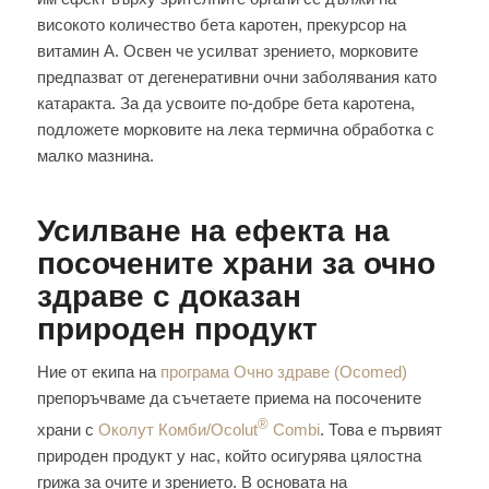
високото количество бета каротен, прекурсор на
витамин А. Освен че усилват зрението, морковите
предпазват от дегенеративни очни заболявания като
катаракта. За да усвоите по-добре бета каротена,
подложете морковите на лека термична обработка с
малко мазнина.
Усилване на ефекта на
посочените храни за очно
здраве с доказан
природен продукт
Ние от екипа на
програма Очно здраве (Ocomed)
препоръчваме да съчетаете приема на посочените
®
храни с
Околут Комби/Ocolut
Combi
. Това е първият
природен продукт у нас, който осигурява цялостна
грижа за очите и зрението. В основата на