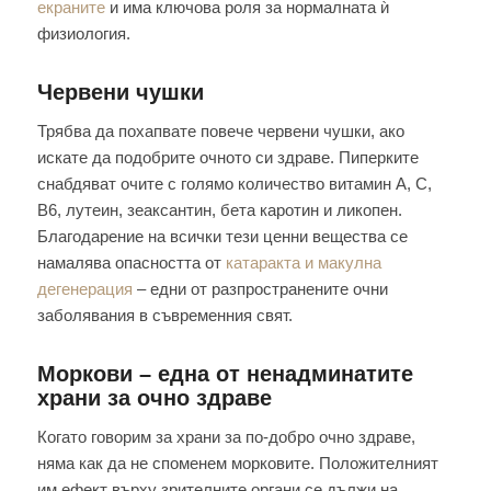
екраните
и има ключова роля за нормалната ѝ
физиология.
Червени чушки
Трябва да похапвате повече червени чушки, ако
искате да подобрите очното си здраве. Пиперките
снабдяват очите с голямо количество витамин А, C,
B6, лутеин, зеаксантин, бета каротин и ликопен.
Благодарение на всички тези ценни вещества се
намалява опасността от
катаракта и макулна
дегенерация
– едни от разпространените очни
заболявания в съвременния свят.
Моркови – една от ненадминатите
храни за очно здраве
Когато говорим за храни за по-добро очно здраве,
няма как да не споменем морковите. Положителният
им ефект върху зрителните органи се дължи на