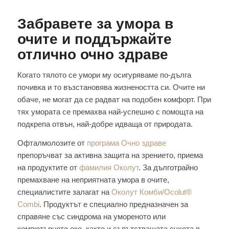
Забравете за умора в
очите и поддържайте
отлично очно здраве
Когато тялото се умори му осигуряваме по-дълга
почивка и то възстановява жизнеността си. Очите ни
обаче, не могат да се радват на подобен комфорт. При
тях умората се премахва най-успешно с помощта на
подкрепа отвън, най-добре идваща от природата.
Офталмолозите от
програма Очно здраве
препоръчват за активна защита на зрението, приема
на продуктите от
фамилия Околут
. За дълготрайно
премахване на неприятната умора в очите,
специалистите залагат на
Околут Комби/Ocolut®
Combi
. Продуктът е специално предназначен за
справяне със синдрома на умореното или
компютърното око, както и съпътстващата сухота в