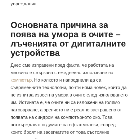
увреждания.
Основната причина за
поява на умора в очите –
лъченията от дигиталните
устройства
Днес сме изправени пред факта, че работата на
мнозина е свързана с ежедневно използване на
компютър
. Но колкото и напреднали да са
съвременните технологии, почти няма човек, който да
не изпитва известна умора в очите след използването
им. Истината е, че очите ни са изложени на голямо
натоварване, а зрението ни е реално застрашено от
появата на синдром на компютърното око. Това
потвърждават и думите на офталмолози, според
които броят на засегнатите от това състояние