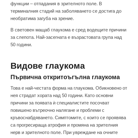
функции – отпадания в зрителното поле. В
терминалния стадий на заболяването се достига до
необратима загуба на зрение.
В световен мащаб глаукома е сред водещите причини
за слепота. Най-засегната е възрастовата група над
50 години.
Видове глаукома
Първична откритоъгълна глаукома
Това е най-честата форма на глаукома. Обикновено от
нея страдат хората над 50 години. Като основни
причини за появата ѝ специалистите посочват
повишено вътреочно налягане и проблеми с
кръвоснабдяването. Симптомите, с които се проявява
са прогресираща атрофия и промяна на зрителния
нерв и зрителното поле. При увреждане на очните