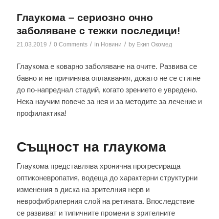
Глаукома – сериозно очно
заболяване с тежки последици!
/
/
/
21.03.2019
0 Comments
in
Новини
by
Екип Окомед
Глаукома е коварно заболяване на очите. Развива се
бавно и не причинява оплаквания, докато не се стигне
до по-напреднал стадий, когато зрението е увредено.
Нека научим повече за нея и за методите за лечение и
профилактика!
Същност на глаукома
Глаукома представлява хронична прогресираща
оптиконевропатия, водеща до характерни структурни
изменения в диска на зрителния нерв и
неврофибрилерния слой на ретината. Впоследствие
се развиват и типичните промени в зрителните