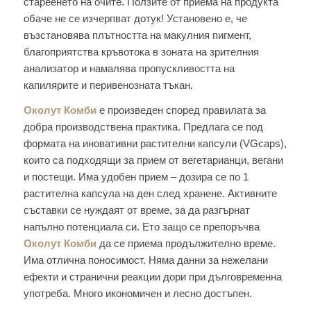
стареенето на очите. Ползите от приема на продукта
обаче не се изчерпват дотук! Установено е, че
възстановява плътността на макулния пигмент,
благоприятства кръвотока в зоната на зрителния
анализатор и намалява пропускливостта на
капилярите и перивенозната тъкан.
Околут Комби
е произведен според правилата за
добра производствена практика. Предлага се под
формата на иновативни растителни капсули (VGcaps),
които са подходящи за прием от вегетарианци, вегани
и постещи. Има удобен прием – дозира се по 1
растителна капсула на ден след хранене. Активните
съставки се нуждаят от време, за да разгърнат
напълно потенциала си. Ето защо се препоръчва
Околут Комби
да се приема продължително време.
Има отлична поносимост. Няма данни за нежелани
ефекти и странични реакции дори при дълговременна
употреба. Много икономичен и лесно достъпен.