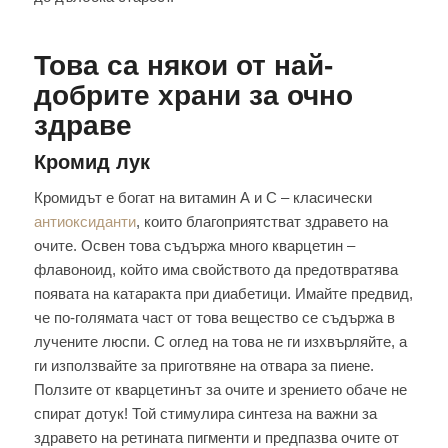
Това са някои от най-
добрите храни за очно
здраве
Кромид лук
Кромидът е богат на витамин А и C – класически
антиоксиданти
, които благоприятстват здравето на
очите. Освен това съдържа много кварцетин –
флавоноид, който има свойството да предотвратява
появата на катаракта при диабетици. Имайте предвид,
че по-голямата част от това вещество се съдържа в
лучените люспи. С оглед на това не ги изхвърляйте, а
ги използвайте за приготвяне на отвара за пиене.
Ползите от кварцетинът за очите и зрението обаче не
спират дотук! Той стимулира синтеза на важни за
здравето на ретината пигменти и предпазва очите от