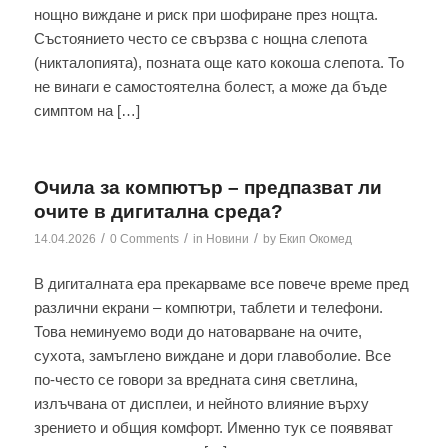
нощно виждане и риск при шофиране през нощта.
Състоянието често се свързва с нощна слепота
(никталопията), позната още като кокоша слепота. То
не винаги е самостоятелна болест, а може да бъде
симптом на […]
Очила за компютър – предпазват ли
очите в дигитална среда?
/
/
/
14.04.2026
0 Comments
in
Новини
by
Екип Окомед
В дигиталната ера прекарваме все повече време пред
различни екрани – компютри, таблети и телефони.
Това неминуемо води до натоварване на очите,
сухота, замъглено виждане и дори главоболие. Все
по-често се говори за вредната синя светлина,
излъчвана от дисплеи, и нейното влияние върху
зрението и общия комфорт. Именно тук се появяват