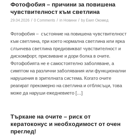
Фотофобия – причини за повишена
чувствителност към светлина
/
/
/
29.04.2026
0 Comments
in
Новини
by
Екип Окомед
Фотофобия – състояние на повишена чувствителност
към светлина, при което нормална светлина или ярка
слънчева светлина предизвикват чувствителност и
дискомфорт, присвиване и дори болка в очите.
Фотофобията не е самостоятелно заболяване, а
симптом на различни заболявания или функционални
нарушения в зрителната система. Когато очите
реагират прекомерно на светлина и отблясъци, това
може да наруши ежедневието […]
Търкане на очите – риск от
кератоконус и необходимост от очен
преглед!