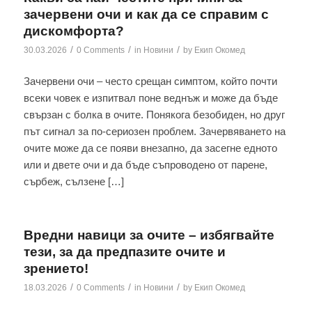
зачервени очи и как да се справим с
дискомфорта?
/
/
/
30.03.2026
0 Comments
in
Новини
by
Екип Окомед
Зачервени очи – често срещан симптом, който почти
всеки човек е изпитвал поне веднъж и може да бъде
свързан с болка в очите. Понякога безобиден, но друг
път сигнал за по-сериозен проблем. Зачервяването на
очите може да се появи внезапно, да засегне едното
или и двете очи и да бъде съпроводено от парене,
сърбеж, сълзене […]
Вредни навици за очите – избягвайте
тези, за да предпазите очите и
зрението!
/
/
/
18.03.2026
0 Comments
in
Новини
by
Екип Окомед