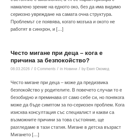
намалено зрение на едното око, без да има видимо
сериозно увреждане на самата очна структура.
Проблемът се появява, когато мозъка и окото не
работят в синхрон, и […]
Често мигане при деца – кога е
причина за безпокойство?
/
/
/
08.03.2026
0 Comments
in
Новини
by
Екип Окомед
Често мигане при деца – може да предизвика
безпокойство у родителите. В повечето случаи то е
безобидно и преминава от само себе си, но понякога
може да бъде симптом за по-сериозен проблем. Кога
изисква консултация със специалист и какви са
възможните причини за това състояние, ще
разгледаме в тази статия. Мигане в детска възраст
Мигането […]