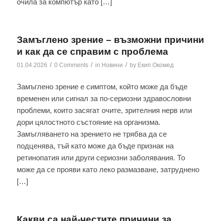
очила за компютър като […]
Замъглено зрение – възможни причини
и как да се справим с проблема
/
/
/
01.04.2026
0 Comments
in
Новини
by
Екип Окомед
Замъглено зрение е симптом, който може да бъде
временен или сигнал за по-сериозни здравословни
проблеми, които засягат очите, зрителния нерв или
дори цялостното състояние на организма.
Замъгляването на зрението не трябва да се
подценява, тъй като може да бъде признак на
ретинопатия или други сериозни заболявания. То
може да се прояви като леко размазване, затруднено
[…]
Какви са най-честите причини за