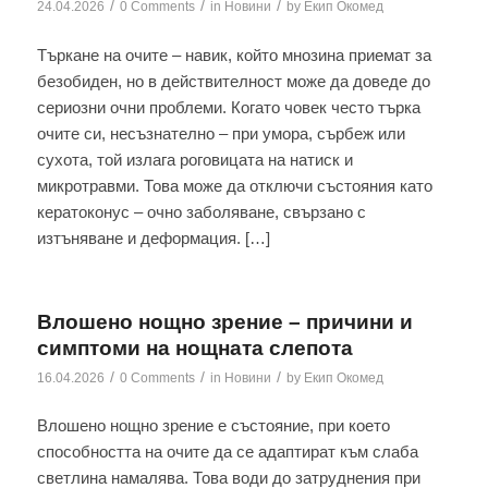
/
/
/
24.04.2026
0 Comments
in
Новини
by
Екип Окомед
Търкане на очите – навик, който мнозина приемат за
безобиден, но в действителност може да доведе до
сериозни очни проблеми. Когато човек често търка
очите си, несъзнателно – при умора, сърбеж или
сухота, той излага роговицата на натиск и
микротравми. Това може да отключи състояния като
кератоконус – очно заболяване, свързано с
изтъняване и деформация. […]
Влошено нощно зрение – причини и
симптоми на нощната слепота
/
/
/
16.04.2026
0 Comments
in
Новини
by
Екип Окомед
Влошено нощно зрение е състояние, при което
способността на очите да се адаптират към слаба
светлина намалява. Това води до затруднения при