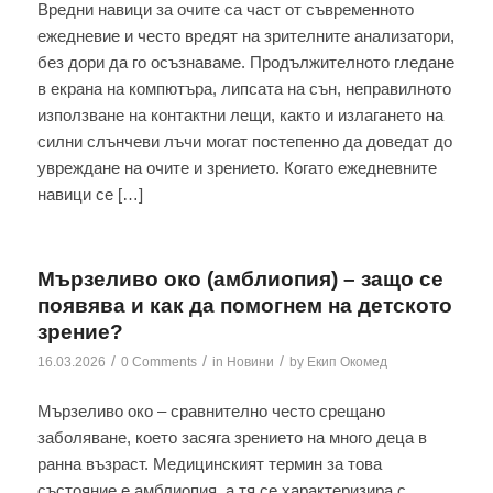
Вредни навици за очите са част от съвременното
ежедневие и често вредят на зрителните анализатори,
без дори да го осъзнаваме. Продължителното гледане
в екрана на компютъра, липсата на сън, неправилното
използване на контактни лещи, както и излагането на
силни слънчеви лъчи могат постепенно да доведат до
увреждане на очите и зрението. Когато ежедневните
навици се […]
Мързеливо око (амблиопия) – защо се
появява и как да помогнем на детското
зрение?
/
/
/
16.03.2026
0 Comments
in
Новини
by
Екип Окомед
Мързеливо око – сравнително често срещано
заболяване, което засяга зрението на много деца в
ранна възраст. Медицинският термин за това
състояние е амблиопия, а тя се характеризира с