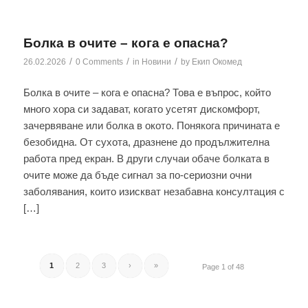
Болка в очите – кога е опасна?
/
/
/
26.02.2026
0 Comments
in
Новини
by
Екип Окомед
Болка в очите – кога е опасна? Това е въпрос, който
много хора си задават, когато усетят дискомфорт,
зачервяване или болка в окото. Понякога причината е
безобидна. От сухота, дразнене до продължителна
работа пред екран. В други случаи обаче болката в
очите може да бъде сигнал за по-сериозни очни
заболявания, които изискват незабавна консултация с
[…]
1
2
3
›
»
Page 1 of 48