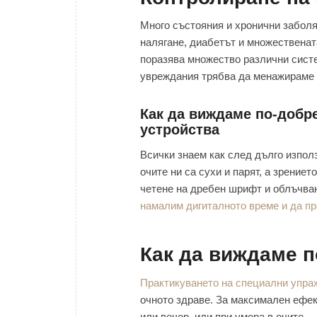
Много състояния и хронични заболя
налягане, диабетът и множествената
поразява множество различни систе
увреждания трябва да менажираме 
Как да виждаме по-добре
устройства
Всички знаем как след дълго изпол
очите ни са сухи и парят, а зрениет
четене на дребен шрифт и облъчва
намалим дигиталното време и да пр
Как да виждаме п
Практикуването на специални упраж
очното здраве. За максимален ефек
или вечер, или при умора в очите.