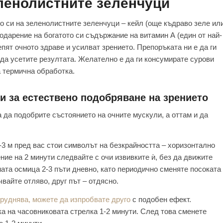
ленолистните зеленчуци
 си на зеленолистните зеленчуци – кейл (още къдраво зеле ил
годарение на богатото си съдържание на витамин А (един от най-
епят очното здраве и усилват зрението. Препоръката ни е да ги
 да усетите резултата. Желателно е да ги консумирате сурови
 термична обработка.
и за естествено подобряване на зрението
 да подобрите състоянието на очните мускули, а оттам и да
-3 м пред вас стои символът на безкрайността – хоризонтално
ие на 2 минути следвайте с очи извивките ѝ, без да движите
ата осмица 2-3 пъти дневно, като периодично сменяте посоката
вайте отляво, друг път – отдясно.
труднява, можете да изпробвате друго
с подобен ефект.
ка на часовниковата стрелка 1-2 минути. След това сменете