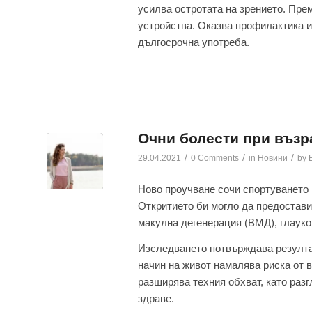
усилва остротата на зрението. Пре
устройства. Оказва профилактика и
дългосрочна употреба.
Очни болести при възра
/
/
/
29.04.2021
0 Comments
in
Новини
by
Ново проучване сочи спортуването 
Откритието би могло да предостав
макулна дегенерация (ВМД), глауко
Изследването потвърждава резулта
начин на живот намалява риска от 
разширява техния обхват, като раз
здраве.