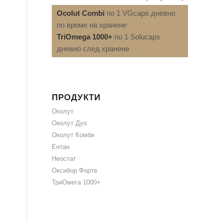
Ocolut Combi
по 1 VGcaps дневно
по време на хранене
TriOmega 1000+
по 1 Solucaps
дневно след хранене
ПРОДУКТИ
Околут
Околут Дуо
Околут Комби
Ентан
Неостат
Оксибор Форте
ТриОмега 1000+