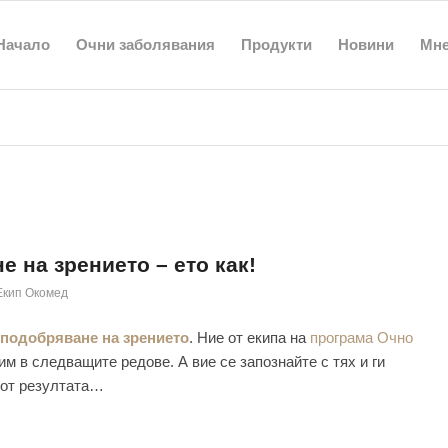
Начало
Очни заболявания
Продукти
Новини
Мн
 на зрението – ето как!
Екип Окомед
 подобряване на зрението
. Ние от екипа на
програма Очно
м в следващите редове. А вие се запознайте с тях и ги
 от резултата…