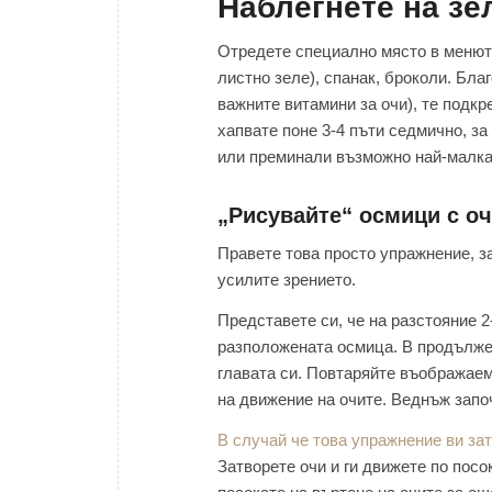
Наблегнете на зе
Отредете специално място в менюто
листно зеле), спанак, броколи. Бла
важните витамини за очи), те подкр
хапвате поне 3-4 пъти седмично, за
или преминали възможно най-малка
„Рисувайте“ осмици с оч
Правете това просто упражнение, за
усилите зрението.
Представете си, че на разстояние 2
разположената осмица. В продължен
главата си. Повтаряйте въображаем
на движение на очите. Веднъж започ
В случай че това упражнение ви за
Затворете очи и ги движете по посо