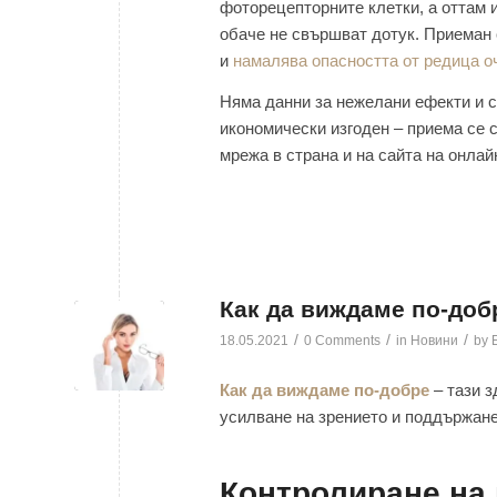
фоторецепторните клетки, а оттам 
обаче не свършват дотук. Приеман 
и
намалява опасността от редица о
Няма данни за нежелани ефекти и с
икономически изгоден – приема се 
мрежа в страна и на сайта на онла
Как да виждаме по-добр
/
/
/
18.05.2021
0 Comments
in
Новини
by
Как да виждаме по-добре
– тази з
усилване на зрението и поддържане
Контролиране на