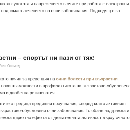
махва сухотата и напрежението в очите при работа с електронни
 подпомага лечението на очни заболявания. Подходящ е за
стни – спортът ни пази от тях!
Екип Окомед
като начин за превенция на
очни болести при възрастни
.
и нови възможности в профилактиката на възрастово-обусловен
ма и диабетна ретинопатия.
тите от редица предишни проучвания, според които активният
възрастово-обусловени очни заболявания. То обаче надгражда и
глежда директно ефекта от двигателната активност върху очното