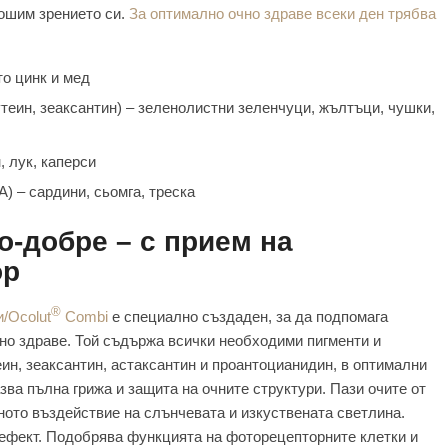
лошим зрението си.
За оптимално очно здраве всеки ден трябва
то цинк и мед
утеин, зеаксантин) – зеленолистни зеленчуци, жълтъци, чушки,
, лук, каперси
) – сардини, сьомга, треска
о-добре – с прием на
ор
®
/Ocolut
Combi
е специално създаден, за да подпомага
но здраве. Той съдържа всички необходими пигменти и
еин, зеаксантин, астаксантин и проантоцианидин, в оптимални
ва пълна грижа и защита на очните структури. Пази очите от
ото въздействие на слънчевата и изкуствената светлина.
ефект. Подобрява функцията на фоторецепторните клетки и