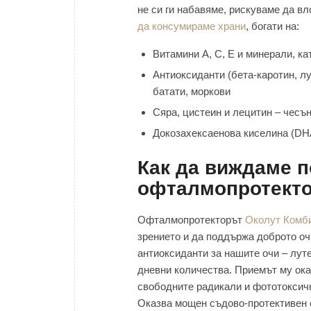
не си ги набавяме, рискуваме да в
да консумираме храни
, богати на:
Витамини А, C, Е и минерали, ка
Антиоксиданти (бета-каротин, л
батати, моркови
Сяра, цистеин и лецитин – чесън
Докозахексаенова киселина (DHA
Как да виждаме п
офталмопротект
Офталмопротекторът
Околут Комби
зрението и да поддържа доброто оч
антиоксиданти за нашите очи – лут
дневни количества. Приемът му оказ
свободните радикали и фототоксичн
Оказва мощен съдово-протективен 