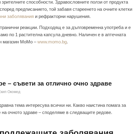
и зрителните способности. Здравословните ползи от продукта
според предписанието, той забавя стареенето на очните клетки
чни заболявания
и рефракторни нарушения.
транични реакции. Подходящ е за дълговременна употреба и е
само по 1 растителна капсула дневно. Наличен е в аптечната
йн магазин МоМо –
www.momo.bg
.
е – съвети за отлично очно здраве
Екип Окомед
дравна тема интересува всички ни. Какво наистина помага за
 на очното здраве – споделяме в следващите редове.
 подлежащите заболявания