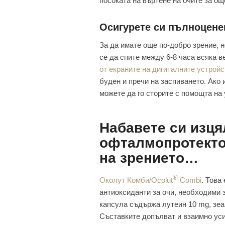
посоката на въртене на очите за ощ
Осигурете си пълноцене
За да имате още по-добро зрение, 
се да спите между 6-8 часа всяка в
от екраните на дигиталните устройс
буден и пречи на заспиването. Ако 
можете да го сторите с помощта на
Набавете си изц
офталмопротекто
на зрението…
®
Околут Комби/Ocolut
Combi
. Това
антиоксиданти за очи, необходими з
капсула съдържа лутеин 10 mg, зеа
Съставките допълват и взаимно уси