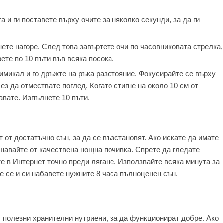
а и ги поставете върху очите за няколко секунди, за да ги
ете нагоре. След това завъртете очи по часовниковата стрелка,
рете по 10 пъти във всяка посока.
имикал и го дръжте на ръка разстояние. Фокусирайте се върху
ез да отмествате поглед. Когато стигне на около 10 см от
авате. Изпълнете 10 пъти.
т от достатъчно сън, за да се възстановят. Ако искате да имате
ишавайте от качествена нощна почивка. Спрете да гледате
е в Интернет точно преди лягане. Използвайте всяка минута за
те се и си набавете нужните 8 часа пълноценен сън.
т полезни хранителни нутриени, за да функционират добре. Ако