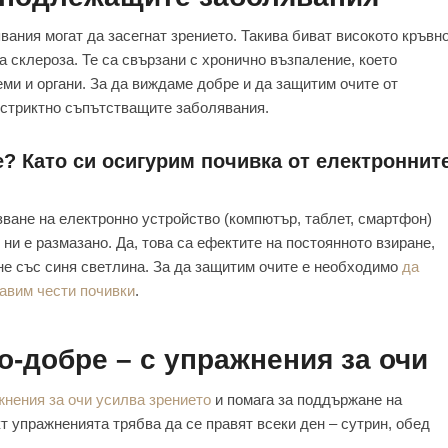
вания могат да засегнат зрението. Такива биват високото кръвн
 склероза. Те са свързани с хронично възпаление, което
ми и органи. За да виждаме добре и да защитим очите от
стриктно съпътстващите заболявания.
? Като си осигурим почивка от електроннит
зване на електронно устройство (компютър, таблет, смартфон)
о ни е размазано. Да, това са ефектите на постоянното взиране,
не със синя светлина. За да защитим очите е необходимо
да
авим чести почивки
.
о-добре – с упражнения за очи
нения за очи усилва зрението
и помага за поддържане на
т упражненията трябва да се правят всеки ден – сутрин, обед