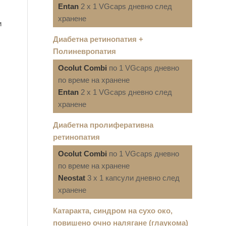
Entan
2 x 1 VGcaps дневно след
хранене
и
Диабетна ретинопатия +
Полиневропатия
Ocolut Combi
по 1 VGcaps дневно
по време на хранене
Entan
2 x 1 VGcaps дневно след
хранене
Диабетна пролиферативна
ретинопатия
Ocolut Combi
по 1 VGcaps дневно
по време на хранене
Neostat
3 x 1 капсули дневно след
хранене
Катаракта, синдром на сухо око,
повишено очно налягане (глаукома)