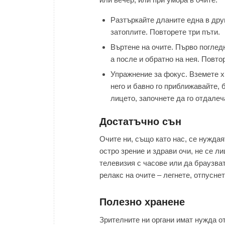
Разтъркайте дланите една в друг
затоплите. Повторете три пъти.
Въртене на очите. Първо погледн
а после и обратно на нея. Повто
Упражнение за фокус. Вземете х
него и бавно го приближавайте, б
лицето, започнете да го отдалеч
Достатъчно сън
Очите ни, също като нас, се нуждая
остро зрение и здрави очи, не се л
телевизия с часове или да браузват
релакс на очите – легнете, отпусне
Полезно хранене
Зрителните ни органи имат нужда о