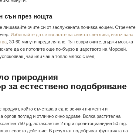
е 1-2 минути.
н сън през нощта
не лишавайте очите си от заслужената почивка нощем. Стремете
ечер.
Избягвайте да се излагате на синята светлина, излъчвана
тва
, 30-60 минути преди лягане. Тя товари очите, държи мозъка
искате да се потопите още по-бързо в царството на Морфей,
 успокояващ чай или чаша топло мляко с мед.
яло природния
р за естествено подобряване
 е продукт, който съчетава в едно всички пигменти и
а орлов поглед и отлично очно здраве. Всяка растителна
ксантин 750 µg, астаксантин 2 mg и проантоцианидин 50 mg.
лват своето действие. В резултат подобряват функцията на