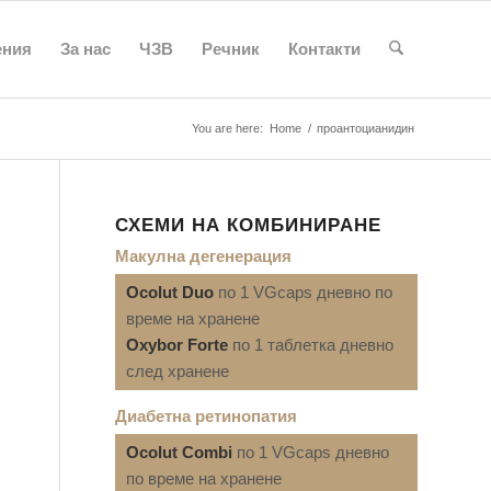
ения
За нас
ЧЗВ
Речник
Контакти
You are here:
Home
/
проантоцианидин
СХЕМИ НА КОМБИНИРАНЕ
Макулна дегенерация
Ocolut Duo
по 1 VGcaps дневно по
време на хранене
Oxybor Forte
по 1 таблетка дневно
след хранене
Диабетна ретинопатия
Ocolut Combi
по 1 VGcaps дневно
по време на хранене