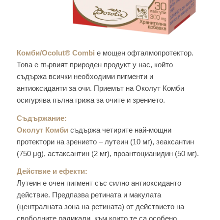
Комби/Ocolut® Combi
е мощен офталмопротектор.
Това е първият природен продукт у нас, който
съдържа всички необходими пигменти и
антиоксиданти за очи. Приемът на Околут Комби
осигурява пълна грижа за очите и зрението.
Съдържание:
Околут Комби
съдържа четирите най-мощни
протектори на зрението – лутеин (10 мг), зеаксантин
(750 μg), астаксантин (2 мг), проантоцианидин (50 мг).
Действие и ефекти:
Лутеин е очен пигмент със силно антиоксиданто
действие. Предпазва ретината и макулата
(централната зона на ретината) от действието на
свободните радикали, към които те са особено