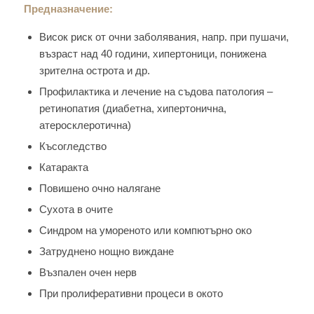
Предназначение:
Висок риск от очни заболявания, напр. при пушачи,
възраст над 40 години, хипертоници, понижена
зрителна острота и др.
Профилактика и лечение на съдова патология –
ретинопатия (диабетна, хипертонична,
атеросклеротична)
Късогледство
Катаракта
Повишено очно налягане
Сухота в очите
Синдром на умореното или компютърно око
Затруднено нощно виждане
Възпален очен нерв
При пролиферативни процеси в окото