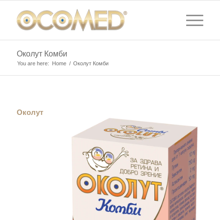
Околут Комби
You are here:
Home
/
Околут Комби
Околут