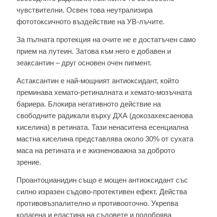
чувствителни. Освен това неутрализира
фототоксичното въздействие на УВ-лъчите.
За пълната протекция на очите не е достатъчен само
прием на лутеин. Затова към него е добавен и
зеаксантин – друг основен очен пигмент.
Астаксантин е най-мощният антиоксидант, който
преминава хемато-ретиналната и хемато-мозъчната
бариера. Блокира негативното действие на
свободните радикали върху ДХА (докозахексаенова
киселина) в ретината. Тази ненаситена есенциална
мастна киселина представлява около 30% от сухата
маса на ретината и е жизненоважна за доброто
зрение.
Проантоцианидин също е мощен антиоксидант със
силно изразен съдово-протективен ефект. Действа
противовъзпалително и противооточно. Укрепва
колагена и еластина на съдовете и подобрява