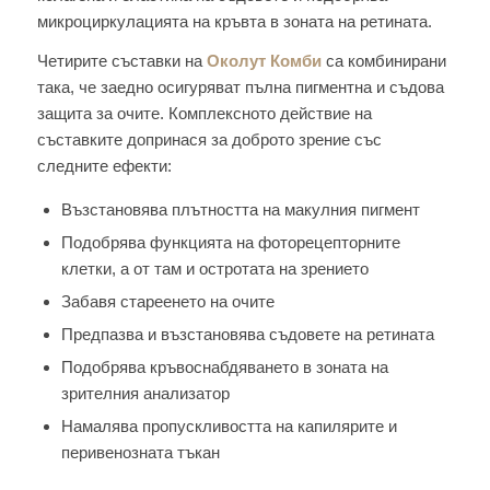
микроциркулацията на кръвта в зоната на ретината.
Четирите съставки на
Околут Комби
са комбинирани
така, че заедно осигуряват пълна пигментна и съдова
защита за очите. Комплексното действие на
съставките допринася за доброто зрение със
следните ефекти:
Възстановява плътността на макулния пигмент
Подобрява функцията на фоторецепторните
клетки, а от там и остротата на зрението
Забавя стареенето на очите
Предпазва и възстановява съдовете на ретината
Подобрява кръвоснабдяването в зоната на
зрителния анализатор
Намалява пропускливостта на капилярите и
перивенозната тъкан