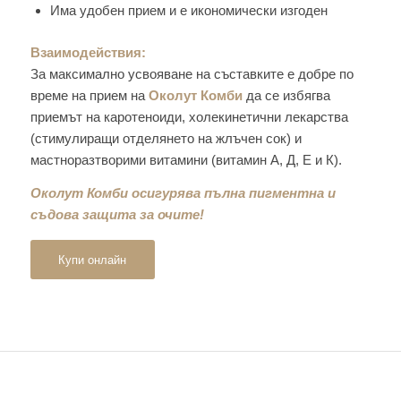
Има удобен прием и е икономически изгоден
Взаимодействия:
За максимално усвояване на съставките е добре по
време на прием на
Околут Комби
да се избягва
приемът на каротеноиди, холекинетични лекарства
(стимулиращи отделянето на жлъчен сок) и
мастноразтворими витамини (витамин А, Д, Е и К).
Околут Комби осигурява пълна пигментна и
съдова защита за очите!
Купи онлайн