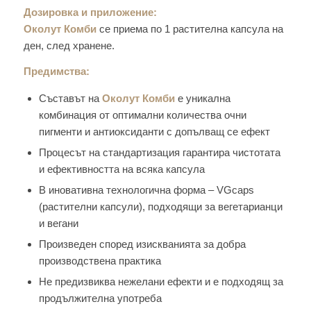
Дозировка и приложение:
Околут Комби
се приема по 1 растителна капсула на
ден, след хранене.
Предимства:
Съставът на
Околут Комби
е уникална
комбинация от оптимални количества очни
пигменти и антиоксиданти с допълващ се ефект
Процесът на стандартизация гарантира чистотата
и ефективността на всяка капсула
В иновативна технологична форма – VGcaps
(растителни капсули), подходящи за вегетарианци
и вегани
Произведен според изискванията за добра
производствена практика
Не предизвиква нежелани ефекти и е подходящ за
продължителна употреба