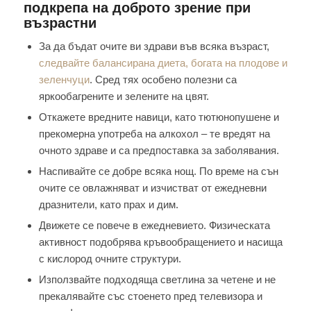
подкрепа на доброто зрение при
възрастни
За да бъдат очите ви здрави във всяка възраст,
следвайте балансирана диета, богата на плодове и
зеленчуци
. Сред тях особено полезни са
яркообагрените и зелените на цвят.
Откажете вредните навици, като тютюнопушене и
прекомерна употреба на алкохол – те вредят на
очното здраве и са предпоставка за заболявания.
Наспивайте се добре всяка нощ. По време на сън
очите се овлажняват и изчистват от ежедневни
дразнители, като прах и дим.
Движете се повече в ежедневието. Физическата
активност подобрява кръвообращението и насища
с кислород очните структури.
Използвайте подходяща светлина за четене и не
прекалявайте със стоенето пред телевизора и