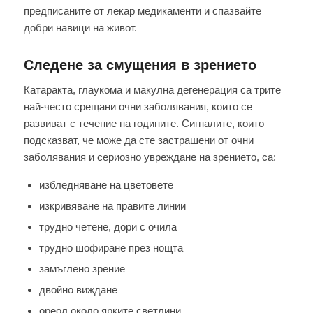
предписаните от лекар медикаменти и спазвайте
добри навици на живот.
Следене за смущения в зрението
Катаракта, глаукома и макулна дегенерация са трите
най-често срещани очни заболявания, които се
развиват с течение на годините. Сигналите, които
подсказват, че може да сте застрашени от очни
заболявания и сериозно увреждане на зрението, са:
избледняване на цветовете
изкривяване на правите линии
трудно четене, дори с очила
трудно шофиране през нощта
замъглено зрение
двойно виждане
ореол около ярките светлини