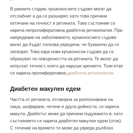
В ранните стадии, кръвоносните съдове могат да
отслабнат и да се разширят, като това причини
изтичане на течност в ретината. Това състояние се
нарича непролиферативна диабетна ретинопатия. При
напредване на заболяването, кръвоносните съдове
могат да бъдат толкова увредени, че буквално да се
затворят. Това кара нови кръвоносни съдове да се
образуват по повърхността на ретината. Те могат да
изпускат течност, която да наруши зрението. Този етап
се нарича пролиферативна
диабетна ретинопатия
.
Диабетен макулен едем
Частта от ретината, отговорна за разпознаване на
лица, шофиране, четене и други дейности, се нарича
макула. Диабетът може да причини подуването ѝ, като
състоянието се нарича диабетен макулен едем (оток).
С течение на времето то може да увреди дълбоко