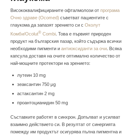
Висококвалифицираните офталмолози от
програма
Очно здраве (Ocomed)
съветват пациентите с
глаукома да запазят зрението си с
Околут
®
Комби/Ocolut
Combi
. Това е първият природен
продукт на българския пазар, който съдържа всички
необходими пигменти и
антиоксиданти за очи
. Всяка
капсула доставя на очите оптимално количество от
най-мощните протектори на зрението:
лутеин 10 mg
зеаксантин 750 μg
астаксантин 2 mg
проантоцианидин 50 mg
Съставките работят в синхрон. Допълват и усилват
взаимно действието си. В резултат от синергията
помежду им продуктът осигурява пълна пигментна и