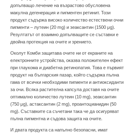
допълващо лечение на възрастово обусловена
макулна дегенерация и пигментен ретинит. Този
продукт съдържа високо количество естествени очни
пигменти – лутеин (20 mg) и зеаксантин (1500 μg).
Резултатът от взаимно допълващите се съставки е
двойна протекция на очите и зрението.
Околут Комби защитава очите ни от екраните на
електронните устройства, оказва положителен ефект
при глаукома и диабетна ретинопатия. Това е първият
продукт на българския пазар, който съдържа пълна
гама от всички необходими пигменти и антиоксиданти
за очи. Всяка растителна капсула доставя на очите
оптимално количество лутеин (10 mg), зеаксантин
(750 μg), астаксантин (2 mg), проантоцианидин (50
mg). Съставките са съчетани така че да осигуряват
пълна пигментна и съдова защита на очите.
И двата продукта са напълно безопасни, имат