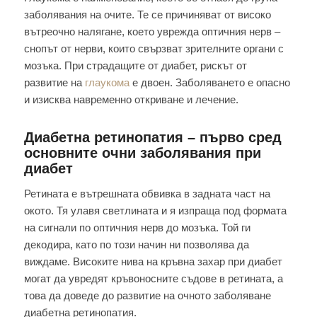
заболявания на очите. Те се причиняват от високо
вътреочно налягане, което уврежда оптичния нерв –
снопът от нерви, които свързват зрителните органи с
мозъка. При страдащите от диабет, рискът от
развитие на
глаукома
е двоен. Заболяването е опасно
и изисква навременно откриване и лечение.
Диабетна ретинопатия – първо сред
основните очни заболявания при
диабет
Ретината е вътрешната обвивка в задната част на
окото. Тя улавя светлината и я изпраща под формата
на сигнали по оптичния нерв до мозъка. Той ги
декодира, като по този начин ни позволява да
виждаме. Високите нива на кръвна захар при диабет
могат да увредят кръвоносните съдове в ретината, а
това да доведе до развитие на очното заболяване
диабетна ретинопатия.