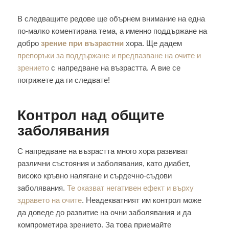
В следващите редове ще обърнем внимание на една
по-малко коментирана тема, а именно поддържане на
добро
зрение при възрастни
хора. Ще дадем
препоръки за поддържане и предпазване на очите и
зрението
с напредване на възрастта. А вие се
погрижете да ги следвате!
Контрол над общите
заболявания
С напредване на възрастта много хора развиват
различни състояния и заболявания, като диабет,
високо кръвно налягане и сърдечно-съдови
заболявания.
Те оказват негативен ефект и върху
здравето на очите
. Неадекватният им контрол може
да доведе до развитие на очни заболявания и да
компрометира зрението. За това приемайте