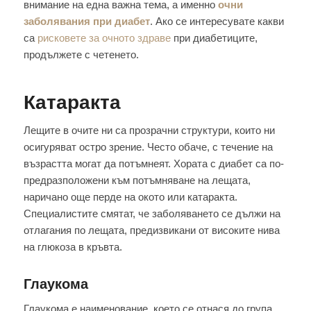
внимание на една важна тема, а именно
очни
заболявания при диабет
. Ако се интересувате какви
са
рисковете за очното здраве
при диабетиците,
продължете с четенето.
Катаракта
Лещите в очите ни са прозрачни структури, които ни
осигуряват остро зрение. Често обаче, с течение на
възрастта могат да потъмнеят. Хората с диабет са по-
предразположени към потъмняване на лещата,
наричано още перде на окото или катаракта.
Специалистите смятат, че заболяването се дължи на
отлагания по лещата, предизвикани от високите нива
на глюкоза в кръвта.
Глаукома
Глаукома е наименование, което се отнася до група