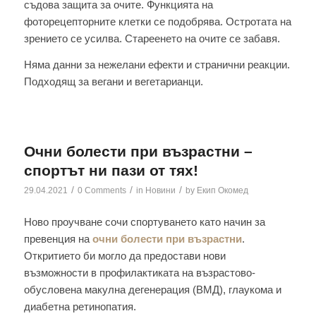
съдова защита за очите. Функцията на
фоторецепторните клетки се подобрява. Остротата на
зрението се усилва. Стареенето на очите се забавя.
Няма данни за нежелани ефекти и странични реакции.
Подходящ за вегани и вегетарианци.
Очни болести при възрастни –
спортът ни пази от тях!
/
/
/
29.04.2021
0 Comments
in
Новини
by
Екип Окомед
Ново проучване сочи спортуването като начин за
превенция на
очни болести при възрастни
.
Откритието би могло да предостави нови
възможности в профилактиката на възрастово-
обусловена макулна дегенерация (ВМД), глаукома и
диабетна ретинопатия.