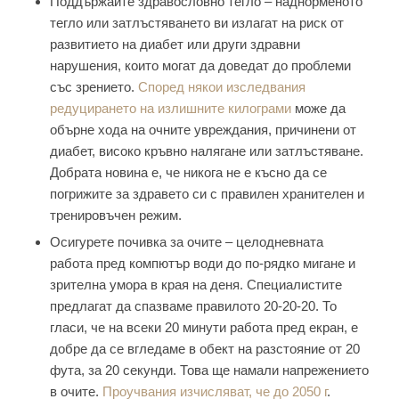
Поддържайте здравословно тегло – наднорменото
тегло или затлъстяването ви излагат на риск от
развитието на диабет или други здравни
нарушения, които могат да доведат до проблеми
със зрението.
Според някои изследвания
редуцирането на излишните килограми
може да
обърне хода на очните увреждания, причинени от
диабет, високо кръвно налягане или затлъстяване.
Добрата новина е, че никога не е късно да се
погрижите за здравето си с правилен хранителен и
тренировъчен режим.
Осигурете почивка за очите – целодневната
работа пред компютър води до по-рядко мигане и
зрителна умора в края на деня. Специалистите
предлагат да спазваме правилото 20-20-20. То
гласи, че на всеки 20 минути работа пред екран, е
добре да се вгледаме в обект на разстояние от 20
фута, за 20 секунди. Това ще намали напрежението
в очите.
Проучвания изчисляват, че до 2050 г
.