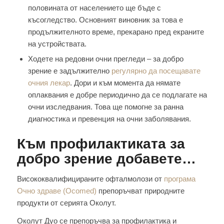
половината от населението ще бъде с
късогледство. Основният виновник за това е
продължителното време, прекарано пред екраните
на устройствата.
Ходете на редовни очни прегледи – за добро
зрение е задължително
регулярно да посещавате
очния лекар
. Дори и към момента да нямате
оплаквания е добре периодично да се подлагате на
очни изследвания. Това ще помогне за ранна
диагностика и превенция на очни заболявания.
Към профилактиката за
добро зрение добавете…
Висококвалифицираните офталмолози от
програма
Очно здраве (Ocomed)
препоръчват природните
продукти от серията Околут.
Околут Дуо се препоръчва за профилактика и