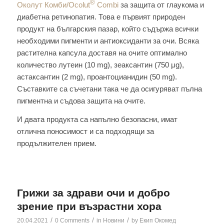
®
Околут Комби/Ocolut
Combi
за защита от глаукома и
диабетна ретинопатия. Това е първият природен
продукт на българския пазар, който съдържа всички
необходими пигменти и антиоксиданти за очи. Всяка
растителна капсула доставя на очите оптимално
количество лутеин (10 mg), зеаксантин (750 μg),
астаксантин (2 mg), проантоцианидин (50 mg).
Съставките са съчетани така че да осигуряват пълна
пигментна и съдова защита на очите.
И двата продукта са напълно безопасни, имат
отлична поносимост и са подходящи за
продължителен прием.
Грижи за здрави очи и добро
зрение при възрастни хора
/
/
/
20.04.2021
0 Comments
in
Новини
by
Екип Окомед