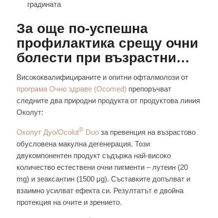
градината
За още по-успешна
профилактика срещу очни
болести при възрастни…
Висококвалифицираните и опитни офталмолози от
програма Очно здраве (Ocomed)
препоръчват
следните два природни продукта от продуктова линия
Околут:
®
Околут Дуо/Ocolut
Duo
за превенция на възрастово
обусловена макулна дегенерация. Този
двукомпонентен продукт съдържа най-високо
количество естествени очни пигменти – лутеин (20
mg) и зеаксантин (1500 μg). Съставките допълват и
взаимно усилват ефекта си. Резултатът е двойна
протекция на очите и зрението.