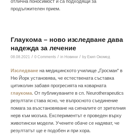
отлична поносимост и са подходящи за
продължителен прием.
Глаукома – ново изследване дава
надежда за лечение
/
/
/
08.08.2021
0 Comments
in
Новини
by
Екип Окомед
Изследване
на медицинското училище „Гросман“ в
Ню Йорк установява, че естествената съставка
цитиколин забавя прогресията на коварната
глаукома
. От публикуваните в сп. Neurotherapeutics
резултати става ясно, че въпросното съединение
помага за възстановяване на сигналите от зрителния
нерв към мозъка. Експериментът е проведен върху
животински модели. Учените обаче се надяват, че
резултатът ще е подобен и при хора.