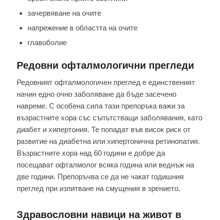
зачервяване на очите
напрежение в областта на очите
главоболие
Редовни офталмологични прегледи
Редовният офталмологичен преглед е единственият
начин едно очно заболяване да бъде засечено
навреме. С особена сила тази препоръка важи за
възрастните хора със съпътстващи заболявания, като
диабет и хипертония. Те попадат във висок риск от
развитие на диабетна или хипертонична ретинопатия.
Възрастните хора над 60 години е добре да
посещават офталмолог всяка година или веднъж на
две години. Препоръчва се да не чакат годишния
преглед при изпитване на смущения в зрението.
Здравословни навици на живот в