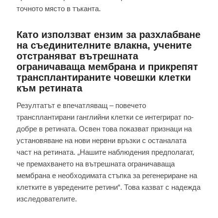
точното място в тъканта.
Като използват ензим за разхлабване
на съединителните влакна, учените
отстраняват вътрешната
ограничаваща мембрана и прикрепят
трансплантираните човешки клетки
към ретината
Резултатът е впечатляващ – повечето
трансплантирани ганглийни клетки се интегрират по-
добре в ретината. Освен това показват признаци на
установяване на нови нервни връзки с останалата
част на ретината. „Нашите наблюдения предполагат,
че премахването на вътрешната ограничаваща
мембрана е необходимата стъпка за регенериране на
клетките в увредените ретини“. Това казват с надежда
изследователите.