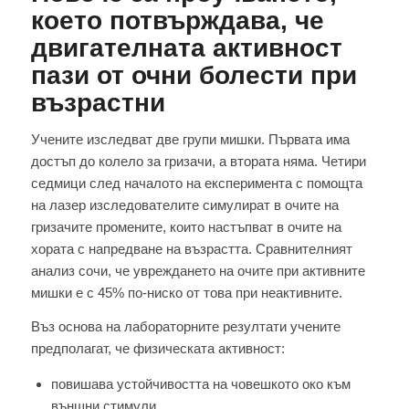
което потвърждава, че
двигателната активност
пази от очни болести при
възрастни
Учените изследват две групи мишки. Първата има
достъп до колело за гризачи, а втората няма. Четири
седмици след началото на експеримента с помощта
на лазер изследователите симулират в очите на
гризачите промените, които настъпват в очите на
хората с напредване на възрастта. Сравнителният
анализ сочи, че увреждането на очите при активните
мишки е с 45% по-ниско от това при неактивните.
Въз основа на лабораторните резултати учените
предполагат, че физическата активност:
повишава устойчивостта на човешкото око към
външни стимули