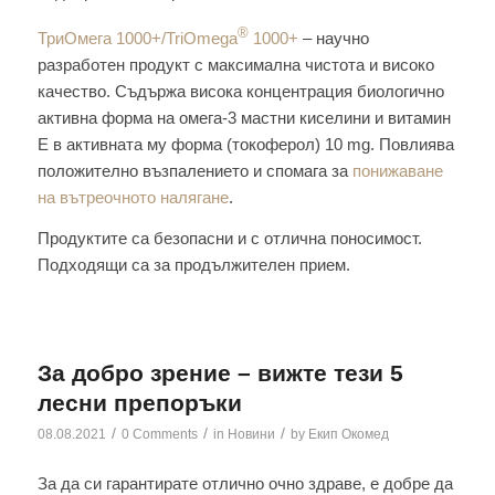
®
ТриОмега 1000+/TriOmega
1000+
– научно
разработен продукт с максимална чистота и високо
качество. Съдържа висока концентрация биологично
активна форма на омега-3 мастни киселини и витамин
E в активната му форма (токоферол) 10 mg. Повлиява
положително възпалението и спомага за
понижаване
на вътреочното налягане
.
Продуктите са безопасни и с отлична поносимост.
Подходящи са за продължителен прием.
За добро зрение – вижте тези 5
лесни препоръки
/
/
/
08.08.2021
0 Comments
in
Новини
by
Екип Окомед
За да си гарантирате отлично очно здраве, е добре да