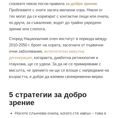
спазвате някои лесни правила
за добро зрение
.
Проблемите с очите засяга милиони хора. Някои от
тях могат да се коригират с контактни лещи или очила,
но други, за съжаление, водят до трайно увредено
зрение или слепота.
Според Националния очен институт в периода между
2010-2050 г. броят на хората, засегнати от първични
очни заболявания,
включително макулна
дегенерация
, катаракта, диабетна ретинопатия и
глаукома, ще се удвои. За да не се примиряваме с
мисълта, че зрението ни ще се влоши с напредване на
възрастта, е добре да вземем своевременни мерки.
5 стратегии за добро
зрение
Носете слънчеви очила, когато сте навън – това е