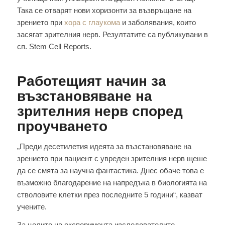
Така се отварят нови хоризонти за възвръщане на
зрението при
хора с глаукома
и заболявания, които
засягат зрителния нерв. Резултатите са публикувани в
сп. Stem Cell Reports.
Работещият начин за
възстановяване на
зрителния нерв според
проучването
„Преди десетилетия идеята за възстановяване на
зрението при пациент с увреден зрителния нерв щеше
да се смята за научна фантастика. Днес обаче това е
възможно благодарение на напредъка в биологията на
стволовите клетки през последните 5 години“, казват
учените.
За целите на експеримента изследователите