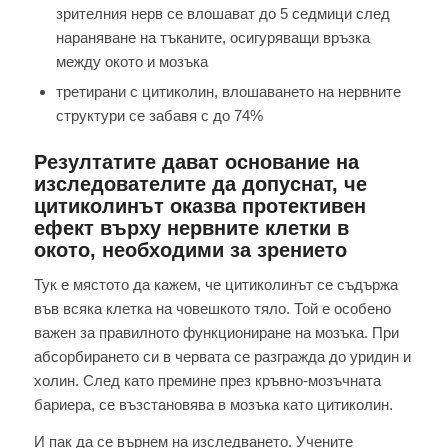
зрителния нерв се влошават до 5 седмици след
нараняване на тъканите, осигуряващи връзка
между окото и мозъка
третирани с цитиколин, влошаването на нервните
структури се забавя с до 74%
Резултатите дават основание на
изследователите да допуснат, че
цитиколинът оказва протективен
ефект върху нервните клетки в
окото, необходими за зрението
Тук е мястото да кажем, че цитиколинът се съдържа
във всяка клетка на човешкото тяло. Той е особено
важен за правилното функциониране на мозъка. При
абсорбирането си в червата се разгражда до уридин и
холин. След като премине през кръвно-мозъчната
бариера, се възстановява в мозъка като цитиколин.
И пак да се върнем на изследването. Учените