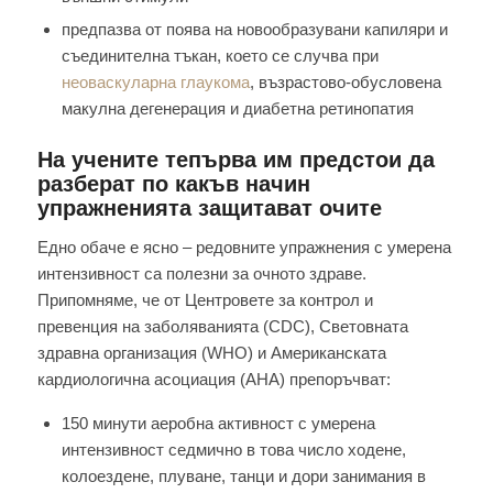
предпазва от поява на новообразувани капиляри и
съединителна тъкан, което се случва при
неоваскуларна глаукома
, възрастово-обусловена
макулна дегенерация и диабетна ретинопатия
На учените тепърва им предстои да
разберат по какъв начин
упражненията защитават очите
Едно обаче е ясно – редовните упражнения с умерена
интензивност са полезни за очното здраве.
Припомняме, че от Центровете за контрол и
превенция на заболяванията (CDC), Световната
здравна организация (WHO) и Американската
кардиологична асоциация (AHA) препоръчват:
150 минути аеробна активност с умерена
интензивност седмично в това число ходене,
колоездене, плуване, танци и дори занимания в