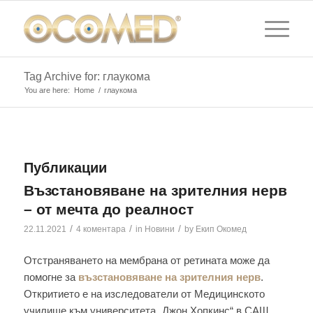
Tag Archive for: глаукома
You are here:
Home
/
глаукома
Публикации
Възстановяване на зрителния нерв
– от мечта до реалност
/
/
/
22.11.2021
4 коментара
in
Новини
by
Екип Окомед
Отстраняването на мембрана от ретината може да
помогне за
възстановяване на зрителния нерв
.
Откритието е на изследователи от Медицинското
училище към университета „Джон Хопкинс“ в САЩ.