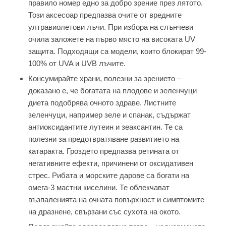
правило номер едно за добро зрение през лятото.
Този аксесоар предпазва очите от вредните
ултравиолетови лъчи. При избора на слънчеви
очила заложете на първо място на високата UV
защита. Подходящи са модели, които блокират 99-
100% от UVA и UVB лъчите.
Консумирайте храни, полезни за зрението –
доказано е, че богатата на плодове и зеленчуци
диета подобрява очното здраве. Листните
зеленчуци, например зеле и спанак, съдържат
антиоксидантите лутеин и зеаксантин. Те са
полезни за предотвратяване развитието на
катаракта. Гроздето предпазва ретината от
негативните ефекти, причинени от оксидативен
стрес. Рибата и морските дарове са богати на
омега-3 мастни киселини. Те облекчават
възпаленията на очната повърхност и симптомите
на дразнене, свързани със сухота на окото.