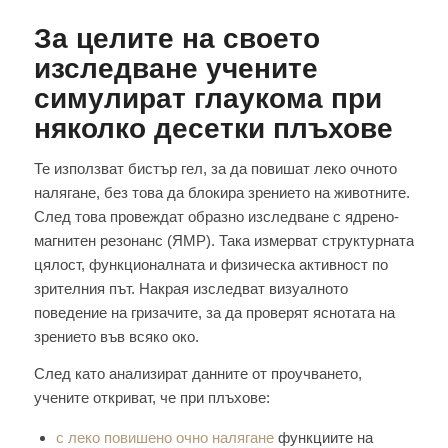
За целите на своето
изследване учените
симулират глаукома при
няколко десетки плъхове
Те използват бистър гел, за да повишат леко очното
налягане, без това да блокира зрението на животните.
След това провеждат образно изследване с ядрено-
магнитен резонанс (ЯМР). Така измерват структурната
цялост, функционалната и физическа активност по
зрителния път. Накрая изследват визуалното
поведение на гризачите, за да проверят яснотата на
зрението във всяко око.
След като анализират данните от проучването,
учените откриват, че при плъхове:
с леко повишено очно налягане
функциите на