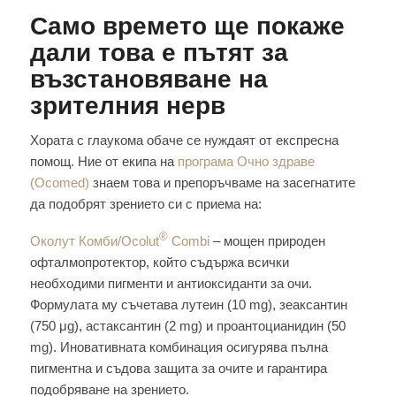
Само времето ще покаже
дали това е пътят за
възстановяване на
зрителния нерв
Хората с глаукома обаче се нуждаят от експресна
помощ. Ние от екипа на
програма Очно здраве
(Ocomed)
знаем това и препоръчваме на засегнатите
да подобрят зрението си с приема на:
®
Околут Комби/Ocolut
Combi
– мощен природен
офталмопротектор, който съдържа всички
необходими пигменти и антиоксиданти за очи.
Формулата му съчетава лутеин (10 mg), зеаксантин
(750 μg), астаксантин (2 mg) и проантоцианидин (50
mg). Иновативната комбинация осигурява пълна
пигментна и съдова защита за очите и гарантира
подобряване на зрението.