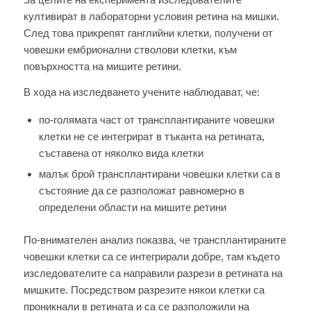
култивират в лабораторни условия ретина на мишки.
След това прикрепят ганглийни клетки, получени от
човешки ембрионални стволови клетки, към
повърхността на мишите ретини.
В хода на изследването учените наблюдават, че:
по-голямата част от трансплантираните човешки
клетки не се интегрират в тъканта на ретината,
съставена от няколко вида клетки
малък брой трансплантирани човешки клетки са в
състояние да се разположат равномерно в
определени области на мишите ретини
По-внимателен анализ показва, че трансплантираните
човешки клетки са се интегрирали добре, там където
изследователите са направили разрези в ретината на
мишките. Посредством разрезите някои клетки са
проникнали в ретината и са се разположили на