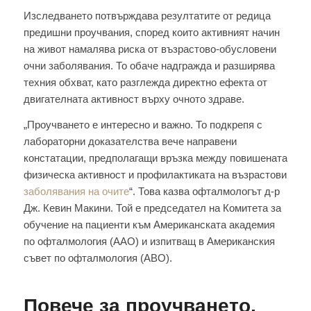
Изследването потвърждава резултатите от редица
предишни проучвания, според които активният начин
на живот намалява риска от възрастово-обусловени
очни заболявания. То обаче надгражда и разширява
техния обхват, като разглежда директно ефекта от
двигателната активност върху очното здраве.
„Проучването е интересно и важно. То подкрепя с
лабораторни доказателства вече направени
констатации, предполагащи връзка между повишената
физическа активност и профилактиката на възрастови
заболявания на очите
“. Това казва офталмологът д-р
Дж. Кевин Макини. Той е председател на Комитета за
обучение на пациенти към Американската академия
по офталмология (AAO) и изпитващ в Американския
съвет по офталмология (ABO).
Повече за проучването,