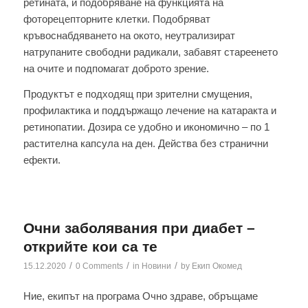
ретината, и подобряване на функцията на
фоторецепторните клетки. Подобряват
кръвоснабдяването на окото, неутрализират
натрупаните свободни радикали, забавят стареенето
на очите и подпомагат доброто зрение.
Продуктът е подходящ при зрителни смущения,
профилактика и поддържащо лечение на катаракта и
ретинопатии. Дозира се удобно и икономично – по 1
растителна капсула на ден. Действа без странични
ефекти.
Очни заболявания при диабет –
открийте кои са те
/
/
/
15.12.2020
0 Comments
in
Новини
by
Екип Окомед
Ние, екипът на програма Очно здраве, обръщаме