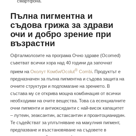
смартфона.
Пълна пигментна и
съдова грижа за здрави
очи и добро зрение при
възрастни
Офталмолозите на програма Очно здраве (Ocomed)
съветват всички хора над 40 години да започнат
®
прием на
Околут Комби/Ocolut
Combi
. Продуктът е
предназначен за пълна пигментна и съдова защита на
очните структури и подпомагане на зрението. В
състава му се открива мощна комбинация от всички
необходими на очите вещества. Това са есенциалните
очни пигменти и антиоксиданти с най-висок капацитет
– лутеин, зеаксантин, астаксантин и проантоцианидин.
Те съдействат за уплътняване на макулния пигмент,
предпазване и възстановяване на съдовете в