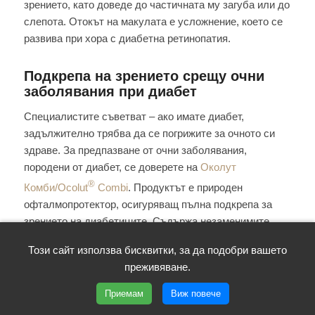
зрението, като доведе до частичната му загуба или до
слепота. Отокът на макулата е усложнение, което се
развива при хора с диабетна ретинопатия.
Подкрепа на зрението срещу очни
заболявания при диабет
Специалистите съветват – ако имате диабет,
задължително трябва да се погрижите за очното си
здраве. За предпазване от очни заболявания,
породени от диабет, се доверете на
Околут
®
Комби/Ocolut
Combi
. Продуктът е природен
офталмопротектор, осигуряващ пълна подкрепа за
зрението на диабетиците. Съдържа незаменимите
очни пигменти лутеин и зеаксантин, и естествените
Този сайт използва бисквитки, за да подобри вашето
вещества с мощно антиоксидантно действие
преживяване.
астаксантин и проантоцианидин. Защитава ретината и
макулата от увреждане. Има изразен съдово-
Приемам
Виж повече
протективен ефект – защитава и възстановява