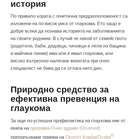
история
По правило хората с генетична предразположеност са
изложени на по-висок риск от глаукома. Ето защо е
добре всеки да познава историята на заболяванията
на своите роднини. В случай че някой от семейството
(родители, баби, дядовци, чичовци и лели по бащина
и майчина линия) има или е имал глаукома, или
високо вътреочно налягане визитата при очен
специалист не бива да се отлага нито ден.
Природно средство за
ефективна превенция на
глаукома
За още по-успешна профилактика на глаукома ние от
екипа на
програма Очно здраве (Ocomed)
®
препоръчваме приема на
Околут Комби/Ocolut