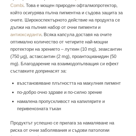
Combi
. Това е мощен природен офталмопротектор,
който осигурява пълна пигментна и съдова защита за
очите. Широкоспектърното действие на продукта се
дължи на пълния набор от очни пигменти и
антиоксиданти
. Всяка капсула доставя на очите
оптимално количество от четирите най-мощни
протектори на зрението – лутеин (10 mg), зеаксантин
(750 μg), астаксантин (2 mg), проантоцианидин (50
mg). Благодарение на взаимодопълващия си ефект
съставките допринасят за:
възстановяване плътността на макулния пигмент
по-добро очно здраве и по-силно зрение
намалена пропускливост на капилярите и
перивенозната тъкан
Продуктът успешно се прилага за намаляване на
риска от очни заболявания и съдови патологии