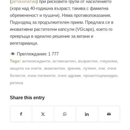
(
ретинопатии
) при рисковите групи от населението
(хора над 40-годишна възраст, такива с фамилна
обремененост и пушачи). Няма противопоказания.
Подходящ за продължителен прием. Предлага се в
иновативни растителни капсули (VGcaps), което го
превръща в идеално решение за вегани и
вегетарианци.
Преглеждания:
1 777
Tags:
антиоксиданти
,
астаксантин
,
възрастни
,
глаукома
,
защита на очите
,
зеаксантин
,
зрение
,
лутеин
,
очи
,
очни
болести
,
очни пигменти
,
очно здраве
,
проантоцианидин
,
ретина
Share this entry