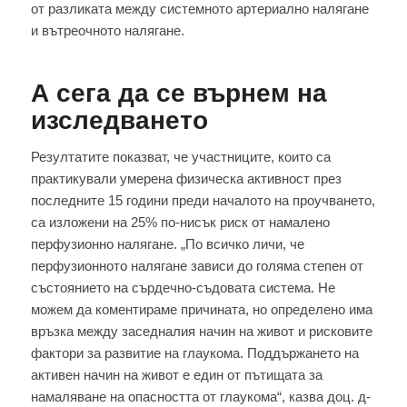
от разликата между системното артериално налягане
и вътреочното налягане.
А сега да се върнем на
изследването
Резултатите показват, че участниците, които са
практикували умерена физическа активност през
последните 15 години преди началото на проучването,
са изложени на 25% по-нисък риск от намалено
перфузионно налягане. „По всичко личи, че
перфузионното налягане зависи до голяма степен от
състоянието на сърдечно-съдовата система. Не
можем да коментираме причината, но определено има
връзка между заседналия начин на живот и рисковите
фактори за развитие на глаукома. Поддържането на
активен начин на живот е един от пътищата за
намаляване на опасността от глаукома“, казва доц. д-