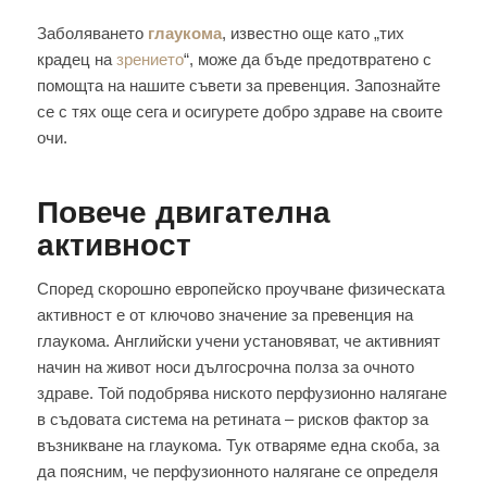
Заболяването
глаукома
, известно още като „тих
крадец на
зрението
“, може да бъде предотвратено с
помощта на нашите съвети за превенция. Запознайте
се с тях още сега и осигурете добро здраве на своите
очи.
Повече двигателна
активност
Според скорошно европейско проучване физическата
активност е от ключово значение за превенция на
глаукома. Английски учени установяват, че активният
начин на живот носи дългосрочна полза за очното
здраве. Той подобрява ниското перфузионно налягане
в съдовата система на ретината – рисков фактор за
възникване на глаукома. Тук отваряме една скоба, за
да поясним, че перфузионното налягане се определя