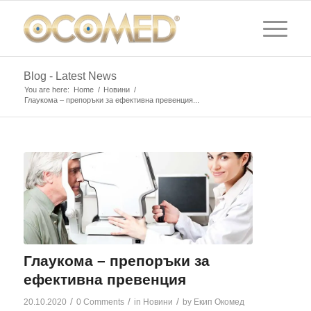
Blog - Latest News
You are here:
Home
/
Новини
/
Глаукома – препоръки за ефективна превенция...
Глаукома – препоръки за
ефективна превенция
/
/
/
20.10.2020
0 Comments
in
Новини
by
Екип Окомед