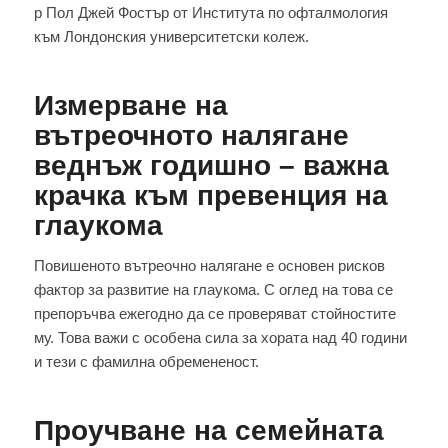
р Пол Джей Фостър от Института по офталмология
към Лондонския университетски колеж.
Измерване на
вътреочното налягане
веднъж годишно – важна
крачка към превенция на
глаукома
Повишеното вътреочно налягане е основен рисков
фактор за развитие на глаукома. С оглед на това се
препоръчва ежегодно да се проверяват стойностите
му. Това важи с особена сила за хората над 40 години
и тези с фамилна обремененост.
Проучване на семейната