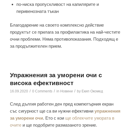
по-ниска пропускливост на капилярите и
перивенозната тъкан
Благодарение на своето комплексно действие
продуктът се прилага за профилактика на най-честите
очни проблеми. Няма противопоказания. Подходящ е
за продължителен прием.
Упражнения за уморени очи с
висока ефективност
/
/
/
16.09.2020
0 Comments
in
Новини
by
Екип Окомед
След дългия работен ден пред компютърния екран
със сигурност ще са ви нужни ефективни
упражнения
за уморени очи
. Ето с кои
ще облекчите умората в
очите
и ще подобрите размазаното зрение.