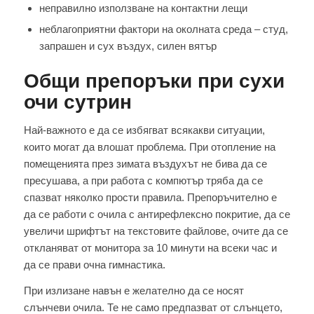
неправилно използване на контактни лещи
неблагоприятни фактори на околната среда – студ,
запрашен и сух въздух, силен вятър
Общи препоръки при сухи
очи сутрин
Най-важното е да се избягват всякакви ситуации,
които могат да влошат проблема. При отопление на
помещенията през зимата въздухът не бива да се
пресушава, а при работа с компютър тряба да се
спазват няколко прости правила. Препоръчително е
да се работи с очила с антирефлексно покритие, да се
увеличи шрифтът на текстовите файлове, очите да се
откланяват от монитора за 10 минути на всеки час и
да се прави очна гимнастика.
При излизане навън е желателно да се носят
слънчеви очила. Те не само предпазват от слънцето,