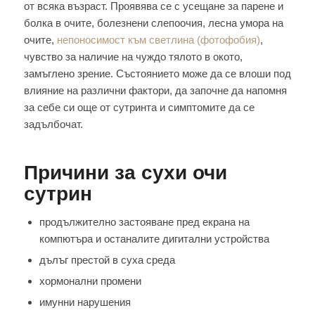
от всяка възраст. Проявява се с усещане за парене и
болка в очите, болезнени слепоочия, лесна умора на
очите,
непоносимост към светлина (фотофобия)
,
чувство за наличие на чуждо тялото в окото,
замъглено зрение. Състоянието може да се влоши под
влияние на различни фактори, да започне да напомня
за себе си още от сутринта и симптомите да се
задълбочат.
Причини за сухи очи
сутрин
продължително застояване пред екрана на
компютъра и останалите дигитални устройства
дълъг престой в суха среда
хормонални промени
имунни нарушения