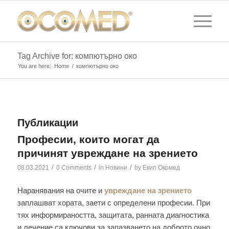
Tag Archive for: компютърно око
You are here:
Home
/
компютърно око
Публикации
Професии, които могат да
причинят увреждане на зрението
/
/
/
08.03.2021
0 Comments
in
Новини
by
Екип Окомед
Наранявания на очите и
увреждане на зрението
заплашват хората, заети с определени професии. При
тях информираността, защитата, ранната диагностика
и лечение са ключови за запазването на доброто очно