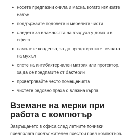
носете предпазни очила и маска, когато излизате
навън
поддържайте подовете и мебелите чисти
следете за влажността на въздуха у дома и в
офиса
намалете конденза, за да предотвратите появата
на мухъл
спете на антибактериален матрак или протектор,
за да се предпазите от бактерии
проветрявайте често помещенията
чистете редовно праха с влажна кърпа
Вземане на мерки при
работа с компютър
Завръщането в офиса след летните почивки
предполага продължителен престой пред компютъра.