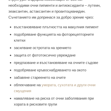
необходими очни пигменти и антиоксиданти – лутеин,
зеаксантин, астаксантин и проантоцианидин.
Съчетанието им допринася за добро зрение чрез:
възстановяване плътността на макулния пигмент
подобряване функцията на фоторецепторните
клетки
засилване остротата на зрението
защита от фототоксично увреждане
предпазване и възстановяване на очните съдове
подобряване кръвоснабдяването на окото
забавяне стареенето на очите
облекчаване на
умората, сухотата и други очни
смущения
намаляване на риска от очни заболявания при
хората в рисковите групи