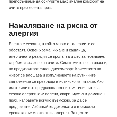
препоръчваме да осигурите максимален комфорт на
очите през есента чрез:
Намаляване на риска от
алергия
Есента е сезонът, в който много от алергиите се
обострят. Освен хрема, кихане и кашлица,
алергичната реакция се проявява и със зачервяване,
сърбеж и сълзене на очите. Симптомите не са опасни,
но предизвикват силен дискомфорт. Качеството на
живот се влошава и изпълнението на рутинните
задължение се превръща в истинско изпитание. Ако
имате или сте предразположени към типичните за
сезона алергии към полени, акари, мухъл и домашен
прах, направете всичко възможно, за да се
предпазите. Избягвайте, доколкото е възможно
срещата със съответния алерген. За целта: