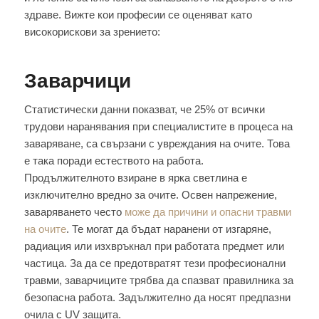
здраве. Вижте кои професии се оценяват като
високорискови за зрението:
Заварчици
Статистически данни показват, че 25% от всички
трудови наранявания при специалистите в процеса на
заваряване, са свързани с увреждания на очите. Това
е така поради естеството на работа.
Продължителното взиране в ярка светлина е
изключително вредно за очите. Освен напрежение,
заваряването често
може да причини и опасни травми
на очите
. Те могат да бъдат наранени от изгаряне,
радиация или изхвръкнал при работата предмет или
частица. За да се предотвратят тези професионални
травми, заварчиците трябва да спазват правилника за
безопасна работа. Задължително да носят предпазни
очила с UV защита.