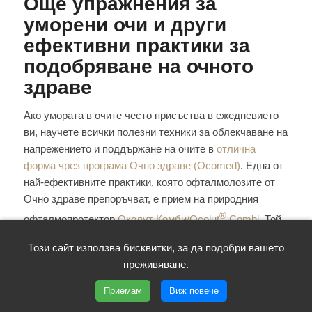
Още упражнения за
уморени очи и други
ефективни практики за
подобряване на очното
здраве
Ако умората в очите често присъства в ежедневието
ви, научете всички полезни техники за облекчаване на
напрежението и поддържане на очите в
отлична
форма чрез програма Очно здраве (Ocomed)
. Една от
най-ефективните практики, която офталмолозите от
Очно здраве препоръчват, е прием на природния
®
офталмопротектор
Околут Комби/Ocolut
Combi
. Той
осигурява пълна пигментна и съдова грижа за
Този сайт използва бисквитки, за да подобри вашето
зрителните органи чрез оптималните количества очни
преживяване.
пигменти и антиоксиданти в състава си. Тези
натурални незаменими вещества се натрупват в
Приемам
Виж повече
макулата, като възстановяват нейния пигмент,