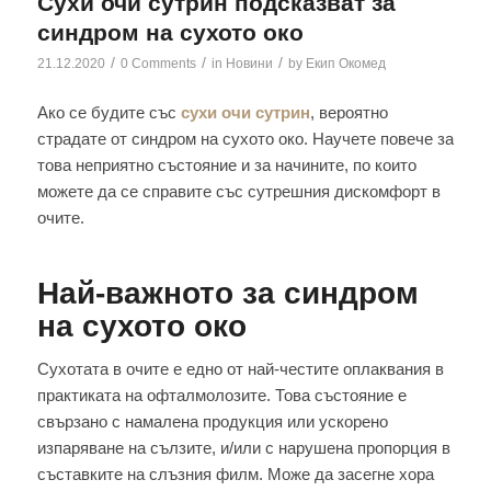
Сухи очи сутрин подсказват за
синдром на сухото око
/
/
/
21.12.2020
0 Comments
in
Новини
by
Екип Окомед
Ако се будите със
сухи очи сутрин
, вероятно
страдате от синдром на сухото око. Научете повече за
това неприятно състояние и за начините, по които
можете да се справите със сутрешния дискомфорт в
очите.
Най-важното за синдром
на сухото око
Сухотата в очите е едно от най-честите оплаквания в
практиката на офталмолозите. Това състояние е
свързано с намалена продукция или ускорено
изпаряване на сълзите, и/или с нарушена пропорция в
съставките на слъзния филм. Може да засегне хора