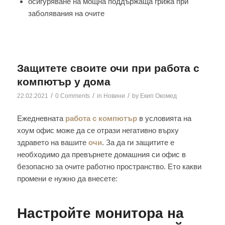
осигуряване на мощна поддържаща грижа при
заболявания на очите
Защитете своите очи при работа с
компютър у дома
/
/
/
22.02.2021
0 Comments
in
Новини
by
Екип Окомед
Ежедневната
работа с компютър
в условията на
хоум офис може да се отрази негативно върху
здравето на вашите
очи
. За да ги защитите е
необходимо да превърнете домашния си офис в
безопасно за очите работно пространство. Ето какви
промени е нужно да внесете:
Настройте монитора на