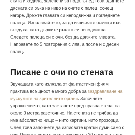
скута и ходила, залепени за пода. След това вдигнете
дясната си ръка на ниво на очите с палец, сочещ
нагоре. Дръжте главата си неподвижна и погледнете
палеца. Използвайте го, за да изписвате осмици във
въздуха, като държите ръката си неподвижна.
Следете палеца си с очи, без да движите главата.
Направете по 5 повторения с ляв, а после и с десен
палец.
Писане с очи по стената
Звучащата като излязла от фантастичен филм
практика всъщност е много добра за
заздравяване на
мускулите на зрителните органи
. Започнете
упражнението, като застанете пред празна стена, на
около 3 метра разстояние. На стената не трябва да
има абсолютно нищо – нито картини, нито прозорци.
След това започнете да изписвате кратки думи само с
очи. Пишете думи в продължение на 20 секунди, след