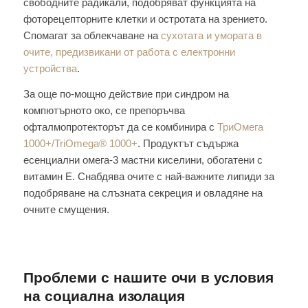
свободните радикали, подобряват функцията на
фоторецепторните клетки и остротата на зрението.
Спомагат за облекчаване на
сухотата и умората в
очите, предизвикани от работа с електронни
устройства
.
За още по-мощно действие при синдром на
компютърното око, се препоръчва
офталмопротекторът да се комбинира с
ТриОмега
1000+/TriOmega® 1000+
. Продуктът съдържа
есенциални омега-3 мастни киселини, обогатени с
витамин Е. Снабдява очите с най-важните липиди за
подобряване на слъзната секреция и овладяне на
очните смущения.
Проблеми с нашите очи в условия
на социална изолация