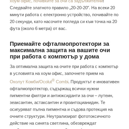
хоум офис, почивките за очи са задължителни
!
Следвайте златното правило „20-20-20”. На всеки 20
минути работа с електронно устройство, почивайте по
20 секунди, като насочите погледа си към точка на 20
фута (около 6 метра) от вас.
Приемайте офталмопротектори за
максимална защита на вашите очи
при работа с компютър у дома
За оптимална защита на очите при работа с компютър
в условията на хоум офис, започнете прием на
®
Околут Комби/Ocolut
Combi
. Продуктът е иновативен
офталмопротектор, съдържащ всички нужни
пигментни филтри и антиоксиданти за очи – лутеин,
зеаксантин, астаксантин и проантоцианидин. Те
осигуряват пълна пигментна и съдова протекция на
очните структури. Неутрализират фототоксичното
действие на синята светлина, обезвреждат