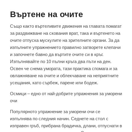
Въртене на очите
Също както въртеливите движения на главата помагат
за раздвижване на скования врат, така и въртенето на
очите отпуска мускулите на зрителните органи. За да
изпълните упражнението правилно затворете клепачи
и започнете бавно да въртите очите си в кръг.
Изпълнявайте по 10 пълни кръга два пъти на ден.
Освен че снема умората, тази практика спомага и за
овлажняване на очите и облекчаване на неприятните
усещания, като сърбеж, парене или бодеж.
Осмици – едно от най-добрите упражнения за уморени
очи
Популярното упражнение за уморени очи се
изпълнява по следния начин. Седнете на стол с
изправен гръб, прибрана брадичка, длани, отпуснати в