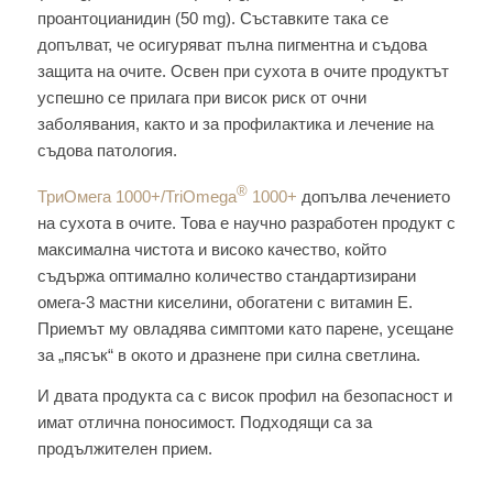
проантоцианидин (50 mg). Съставките така се
допълват, че осигуряват пълна пигментна и съдова
защита на очите. Освен при сухота в очите продуктът
успешно се прилага при висок риск от очни
заболявания, както и за профилактика и лечение на
съдова патология.
®
ТриОмега 1000+/TriOmega
1000+
допълва лечението
на сухота в очите. Това е научно разработен продукт с
максимална чистота и високо качество, който
съдържа оптимално количество стандартизирани
омега-3 мастни киселини, обогатени с витамин E.
Приемът му овладява симптоми като парене, усещане
за „пясък“ в окото и дразнене при силна светлина.
И двата продукта са с висок профил на безопасност и
имат отлична поносимост. Подходящи са за
продължителен прием.