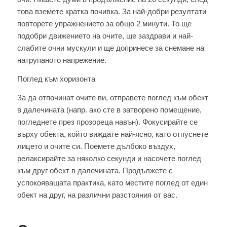
това вземете кратка почивка. За най-добри резултати
повторете упражнението за общо 2 минути. То ще
подобри движението на очите, ще заздрави и най-
слабите очни мускули и ще допринесе за снемане на
натрупаното напрежение.
Поглед към хоризонта
За да отпочинат очите ви, отправете поглед към обект
в далечината (напр. ако сте в затворено помещение,
погледнете през прозореца навън). Фокусирайте се
върху обекта, който виждате най-ясно, като отпуснете
лицето и очите си. Поемете дълбоко въздух,
релаксирайте за няколко секунди и насочете поглед
към друг обект в далечината. Продължете с
успокояващата практика, като местите поглед от един
обект на друг, на различни разстояния от вас.