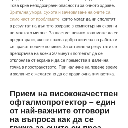
Това крие неподозирани опасности за очното здраве.
Зрителна умора, сухота и зачервяване на очите са
само част от проблемите
, които могат да ни сполетят
в резултат на дългото взиране в компютърния екран и
по-малкото мигане. За щастие, всичко това може да се
предотврати, ако се спазва добра хигиена на работа и
се правят повече почивки. За оптимални резултати се
препоръчва на всеки 20 минути погледът да се
отклонява от екрана и да се премества в далечна
точка в пространството. При наличие на повече време
и желание е желателно да се прави очна гимнастика.
Прием на висококачествен
офталмопротектор – един
от най-важните отговори
на въпроса как да се
грижа за очите си през