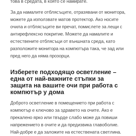
това в средата, в която се намирате.
За да намалите отблясъците, отразявани от монитора,
можете да използвате матов протектор. Ако носите
очила и отблясъците ви пречат, помислете за лещи с
антирефлексно покритие. Можете да намалите и
естествените отблясъци от външната среда, като
разположите монитора на компютъра така, че зад или
пред него да няма прозорци.
Изберете подходящо осветление –
една от най-важните стъпки за
защита на вашите очи при работа с
компютър у дома
Доброто осветление в помещението при работа с
компютър е ключово за здравето на очите. Ако е
прекалено ярко или твърде слабо може да повиши
напрежението в очите и да предизвика главоболие.
Най-добре е да заложите на естествената светлина.