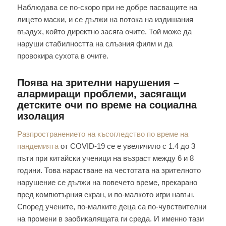
Наблюдава се по-скоро при не добре пасващите на
лицето маски, и се дължи на потока на издишания
въздух, който директно засяга очите. Той може да
наруши стабилността на слъзния филм и да
провокира сухота в очите.
Поява на зрителни нарушения –
алармиращи проблеми, засягащи
детските очи по време на социална
изолация
Разпространението на късогледство по време на
пандемията
от COVID-19 се е увеличило с 1.4 до 3
пъти при китайски ученици на възраст между 6 и 8
години. Това нарастване на честотата на зрителното
нарушение се дължи на повечето време, прекарано
пред компютърния екран, и по-малкото игри навън.
Според учените, по-малките деца са по-чувствителни
на промени в заобикалящата ги среда. И именно тази