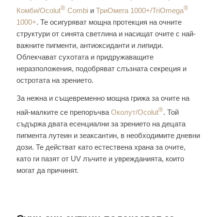
®
®
Комби/Ocolut
Combi
и
ТриОмега 1000+/TriOmega
1000+
. Те осигуряват мощна протекция на очните
структури от синята светлина и насищат очите с най-
важните пигменти, антиоксиданти и липиди.
Облекчават сухотата и придружаващите
неразположения, подобряват слъзната секреция и
остротата на зрението.
За нежна и същевременно мощна грижа за очите на
®
най-малките се препоръчва
Околут/Ocolut
. Той
съдържа двата есенциални за зрението на децата
пигмента лутеин и зеаксантин, в необходимите дневни
дози. Те действат като естествена храна за очите,
като ги пазят от UV лъчите и уврежданията, които
могат да причинят.