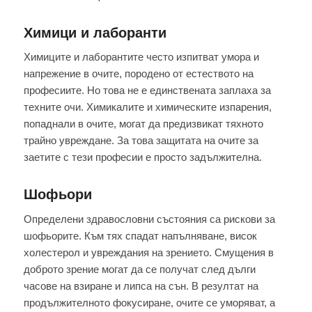
Химици и лаборанти
Химиците и лаборантите често изпитват умора и
напрежение в очите, породено от естеството на
професиите. Но това не е единствената заплаха за
техните очи. Химикалите и химическите изпарения,
попаднали в очите, могат да предизвикат тяхното
трайно увреждане. За това защитата на очите за
заетите с тези професии е просто задължителна.
Шофьори
Определени здравословни състояния са рискови за
шофьорите. Към тях спадат напълняване, висок
холестерол и увреждания на зрението. Смущения в
доброто зрение могат да се получат след дълги
часове на взиране и липса на сън. В резултат на
продължителното фокусиране, очите се уморяват, а