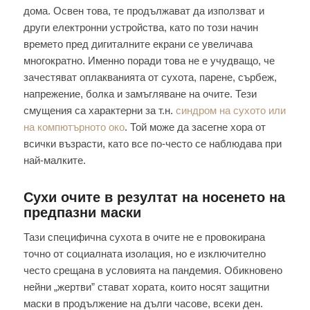
дома. Освен това, те продължават да използват и
други електронни устройства, като по този начин
времето пред дигиталните екрани се увеличава
многократно. Именно поради това не е учудващо, че
зачестяват оплакванията от сухота, парене, сърбеж,
напрежение, болка и замъгляване на очите. Тези
смущения са характерни за т.н.
синдром на сухото или
на компютърното око
. Той може да засегне хора от
всички възрасти, като все по-често се наблюдава при
най-малките.
Сухи очите в резултат на носенето на
предпазни маски
Тази специфична сухота в очите не е провокирана
точно от социалната изолация, но е изключително
често срещана в условията на пандемия. Обикновено
нейни „жертви” стават хората, които носят защитни
маски в продължение на дълги часове, всеки ден.