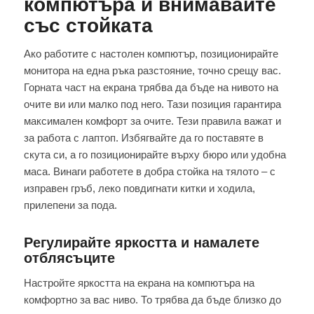
компютъра и внимавайте
със стойката
Ако работите с настолен компютър, позиционирайте
монитора на една ръка разстояние, точно срещу вас.
Горната част на екрана трябва да бъде на нивото на
очите ви или малко под него. Тази позиция гарантира
максимален комфорт за очите. Тези правила важат и
за работа с лаптоп. Избягвайте да го поставяте в
скута си, а го позиционирайте върху бюро или удобна
маса. Винаги работете в добра стойка на тялото – с
изправен гръб, леко повдигнати китки и ходила,
прилепени за пода.
Регулирайте яркостта и намалете
отблясъците
Настройте яркостта на екрана на компютъра на
комфортно за вас ниво. То трябва да бъде близко до