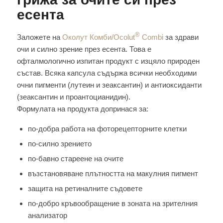
есента
®
Заложете на
Околут Комби/Ocolut
Combi
за здрави
очи и силно зрение през есента. Това е
офталмологично изпитан продукт с изцяло природен
състав. Всяка капсула съдържа всички необходими
очни пигменти (лутеин и зеаксантин) и антиоксиданти
(зеаксантин и проантоцианидин).
Формулата на продукта допринася за:
по-добра работа на фоторецепторните клетки
по-силно зрението
по-бавно стареене на очите
възстановяване плътността на макулния пигмент
защита на ретиналните съдовете
по-добро кръвообращение в зоната на зрителния
анализатор