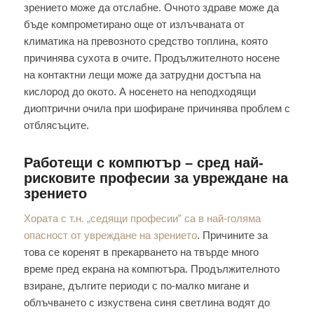
зрението може да отслабне. Очното здраве може да
бъде компрометирано още от излъчваната от
климатика на превозното средство топлина, която
причинява сухота в очите. Продължителното носене
на контактни лещи може да затрудни достъпа на
кислород до окото. А носенето на неподходящи
диоптрични очила при шофиране причинява проблем с
отблясъците.
Работещи с компютър – сред най-
рисковите професии за увреждане на
зрението
Хората с т.н. „седящи професии” са в най-голяма
опасност от увреждане на зрението
. Причините за
това се коренят в прекарването на твърде много
време пред екрана на компютъра. Продължителното
взиране, дългите периоди с по-малко мигане и
облъчването с изкуствена синя светлина водят до