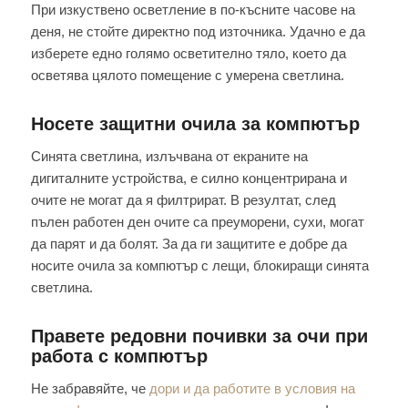
При изкуствено осветление в по-късните часове на
деня, не стойте директно под източника. Удачно е да
изберете едно голямо осветително тяло, което да
осветява цялото помещение с умерена светлина.
Носете защитни очила за компютър
Синята светлина, излъчвана от екраните на
дигиталните устройства, е силно концентрирана и
очите не могат да я филтрират. В резултат, след
пълен работен ден очите са преуморени, сухи, могат
да парят и да болят. За да ги защитите е добре да
носите очила за компютър с лещи, блокиращи синята
светлина.
Правете редовни почивки за очи при
работа с компютър
Не забравяйте, че
дори и да работите в условия на