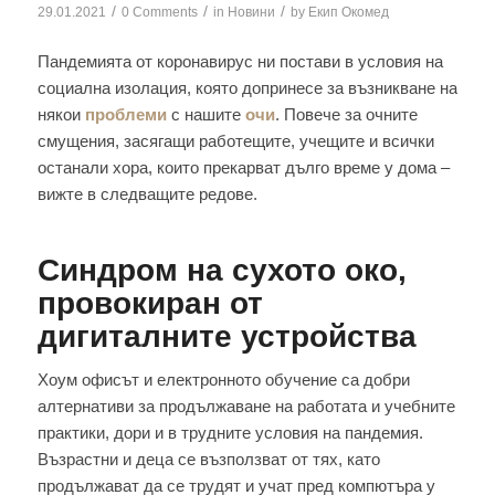
/
/
/
29.01.2021
0 Comments
in
Новини
by
Екип Окомед
Пандемията от коронавирус ни постави в условия на
социална изолация, която допринесе за възникване на
някои
проблеми
с нашите
очи
. Повече за очните
смущения, засягащи работещите, учещите и всички
останали хора, които прекарват дълго време у дома –
вижте в следващите редове.
Синдром на сухото око,
провокиран от
дигиталните устройства
Хоум офисът и електронното обучение са добри
алтернативи за продължаване на работата и учебните
практики, дори и в трудните условия на пандемия.
Възрастни и деца се възползват от тях, като
продължават да се трудят и учат пред компютъра у