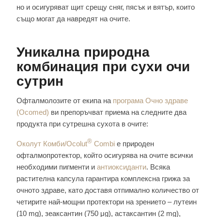
но и осигуряват щит срещу сняг, пясък и вятър, които
също могат да навредят на очите.
Уникална природна
комбинация при сухи очи
сутрин
Офталмолозите от екипа на
програма Очно здраве
(Ocomed)
ви препоръчват приема на следните два
продукта при сутрешна сухота в очите:
®
Околут Комби/Ocolut
Combi
е природен
офталмопротектор, който осигурява на очите всички
необходими пигменти и
антиоксиданти
. Всяка
растителна капсула гарантира комплексна грижа за
очното здраве, като доставя отпимално количество от
четирите най-мощни протектори на зрението – лутеин
(10 mg), зеаксантин (750 μg), астаксантин (2 mg),