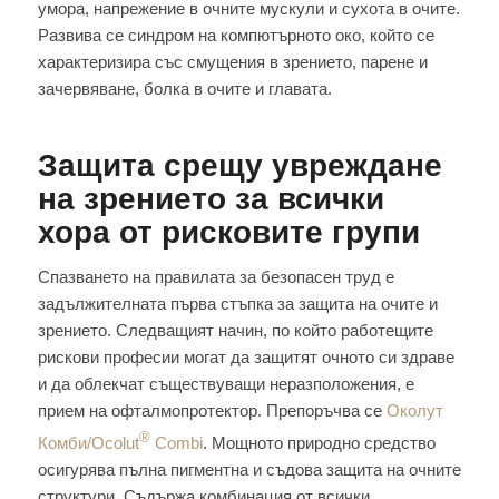
умора, напрежение в очните мускули и сухота в очите.
Развива се синдром на компютърното око, който се
характеризира със смущения в зрението, парене и
зачервяване, болка в очите и главата.
Защита срещу увреждане
на зрението за всички
хора от рисковите групи
Спазването на правилата за безопасен труд е
задължителната първа стъпка за защита на очите и
зрението. Следващият начин, по който работещите
рискови професии могат да защитят очното си здраве
и да облекчат съществуващи неразположения, е
прием на офталмопротектор. Препоръчва се
Околут
®
Комби/Ocolut
Combi
. Мощното природно средство
осигурява пълна пигментна и съдова защита на очните
структури. Съдържа комбинация от всички