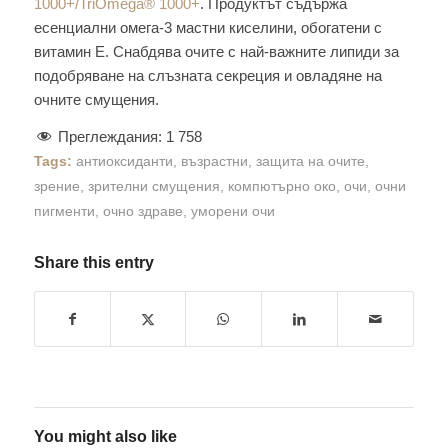
1000+/TriOmega® 1000+
. Продуктът съдържа
есенциални омега-3 мастни киселини, обогатени с
витамин Е. Снабдява очите с най-важните липиди за
подобряване на слъзната секреция и овладяне на
очните смущения.
Преглеждания:
1 758
Tags:
антиоксиданти
,
възрастни
,
защита на очите
,
зрение
,
зрителни смущения
,
компютърно око
,
очи
,
очни
пигменти
,
очно здраве
,
уморени очи
Share this entry
You might also like