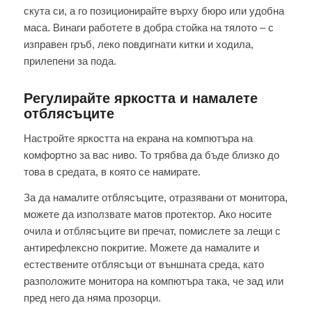
скута си, а го позиционирайте върху бюро или удобна
маса. Винаги работете в добра стойка на тялото – с
изправен гръб, леко повдигнати китки и ходила,
прилепени за пода.
Регулирайте яркостта и намалете
отблясъците
Настройте яркостта на екрана на компютъра на
комфортно за вас ниво. То трябва да бъде близко до
това в средата, в която се намирате.
За да намалите отблясъците, отразявани от монитора,
можете да използвате матов протектор. Ако носите
очила и отблясъците ви пречат, помислете за лещи с
антирефлексно покритие. Можете да намалите и
естествените отблясъци от външната среда, като
разположите монитора на компютъра така, че зад или
пред него да няма прозорци.