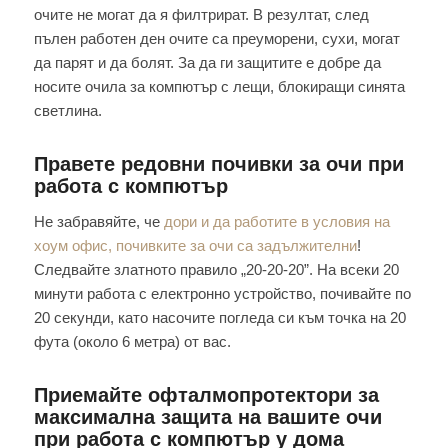
очите не могат да я филтрират. В резултат, след
пълен работен ден очите са преуморени, сухи, могат
да парят и да болят. За да ги защитите е добре да
носите очила за компютър с лещи, блокиращи синята
светлина.
Правете редовни почивки за очи при
работа с компютър
Не забравяйте, че
дори и да работите в условия на
хоум офис, почивките за очи са задължителни
!
Следвайте златното правило „20-20-20”. На всеки 20
минути работа с електронно устройство, почивайте по
20 секунди, като насочите погледа си към точка на 20
фута (около 6 метра) от вас.
Приемайте офталмопротектори за
максимална защита на вашите очи
при работа с компютър у дома