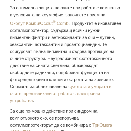
За оптимална защита на очите при работа с компютър
в условията на хоум офис, започнете прием на
®
Околут Комби/Ocolut
Combi
. Продуктът е иновативен
офталмопротектор, съдържащ всички нужни
пигментни филтри и антиоксиданти за очи – лутеин,
зеаксантин, астаксантин и проантоцианидин. Те
осигуряват пълна пигментна и съдова протекция на
очните структури. Неутрализират фототоксичното
действие на синята светлина, обезвреждат
свободните радикали, подобряват функцията на
фоторецепторните клетки и остротата на зрението.
Спомагат за облекчаване на
сухотата и умората в
очите, предизвикани от работа с електронни
устройства
.
За още по-мощно действие при синдром на
компютърното око, се препоръчва
офталмопротекторът да се комбинира с
ТриОмега