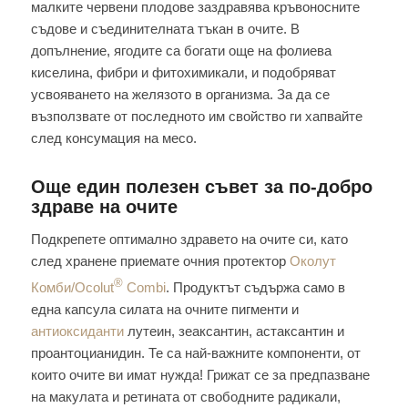
малките червени плодове заздравява кръвоносните
съдове и съединителната тъкан в очите. В
допълнение, ягодите са богати още на фолиева
киселина, фибри и фитохимикали, и подобряват
усвояването на желязото в организма. За да се
възползвате от последното им свойство ги хапвайте
след консумация на месо.
Още един полезен съвет за по-добро
здраве на очите
Подкрепете оптимално здравето на очите си, като
след хранене приемате очния протектор
Околут
®
Комби/Ocolut
Combi
. Продуктът съдържа само в
една капсула силата на очните пигменти и
антиоксиданти
лутеин, зеаксантин, астаксантин и
проантоцианидин. Те са най-важните компоненти, от
които очите ви имат нужда! Грижат се за предпазване
на макулата и ретината от свободните радикали,