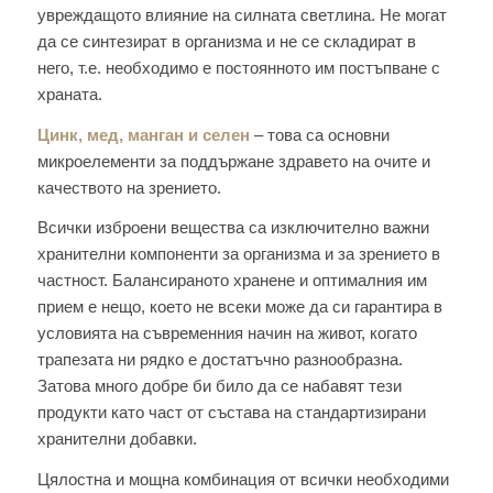
увреждащото влияние на силната светлина. Не могат
да се синтезират в организма и не се складират в
него, т.е. необходимо е постоянното им постъпване с
храната.
Цинк, мед, манган и селен
– това са основни
микроелементи за поддържане здравето на очите и
качеството на зрението.
Всички изброени вещества са изключително важни
хранителни компоненти за организма и за зрението в
частност. Балансираното хранене и оптималния им
прием е нещо, което не всеки може да си гарантира в
условията на съвременния начин на живот, когато
трапезата ни рядко е достатъчно разнообразна.
Затова много добре би било да се набавят тези
продукти като част от състава на стандартизирани
хранителни добавки.
Цялостна и мощна комбинация от всички необходими