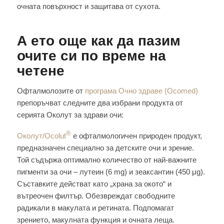
очната повърхност и защитава от сухота.
А ето още как да пазим
очите си по време на
четене
Офталмолозите от
програма Очно здраве (Ocomed)
препоръчват следните два избрани продукта от
серията Околут за здрави очи:
®
Околут/Ocolut
е офталмологичен природен продукт,
предназначен специално за детските очи и зрение.
Той съдържа оптимално количество от най-важните
пигменти за очи – лутеин (6 mg) и зеаксантин (450 μg).
Съставките действат като „храна за окото“ и
вътреочен филтър. Обезвреждат свободните
радикали в макулата и ретината. Подпомагат
зрението, макулната функция и очната леща.