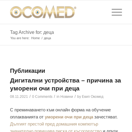
Tag Archive for: деца
You are here:
Home
/
деца
Публикации
Дигитални устройства – причина за
уморени очи при деца
/
/
/
08.11.2021
0 Comments
in
Новини
by
Екип Окомед
С преминаването към онлайн форма на обучение
оплакванията от
уморени очи при деца
зачестяват.
Дългият престой пред домашния компютър
значително повишава риска от късогледство
и други