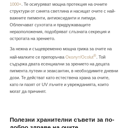
1000+
. Те осигуряват мощна протекция на очните
структури от синята светлина и насищат очите с най-
важните пигменти, антиоксиданти и липиди.
Облекчават сухотата и придружаващите
неразположения, подобряват слъзната секреция и
остротата на зрението.
За нежна и същевременно мощна грижа за очите на
®
най-малките се препоръчва
Околут/Ocolut
. Той
съдържа двата есенциални за зрението на децата
пигмента лутеин и зеаксантин, в необходимите дневни
дози. Те действат като естествена храна за очите,
като ги пазят от UV лъчите и уврежданията, които
могат да причинят.
Полезни хранителни съвети за по-
добро здраве на очите