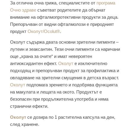
За отлична очна грижа, специалистите от
програма
Очно здраве
съветват родителите да обърнат
внимание на офталмопротективни продукти за деца.
Препоръчван от видни офталмолози е природният
продукт
Околут/Ocolut®
.
Околут съдържа двата основни зрителни пигменти –
лутеин и зеаксантин. Тези очни пигменти са наричани
още „храна за очите“ и имат невероятен
антиоксидантен ефект.
Околут
е изключително
подходящ и препоръчван продукт за профилактика и
овладяване на зрителни смущения в детска възраст.
Околут
подпомага зрението и подобрява функцията
на макулата и лещата на окото. Продуктът е
безопасен при продължителна употреба и няма
странични ефекти.
Околут
се дозира по 1 растителна капсула на ден,
след хранене.