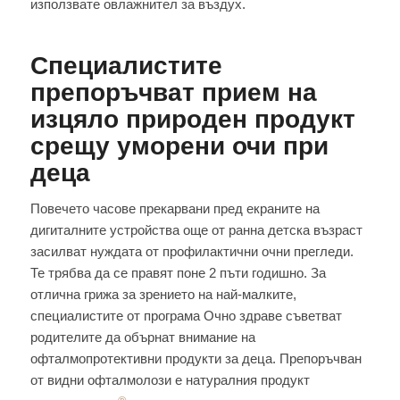
използвате овлажнител за въздух.
Специалистите
препоръчват прием на
изцяло природен продукт
срещу уморени очи при
деца
Повечето часове прекарвани пред екраните на
дигиталните устройства още от ранна детска възраст
засилват нуждата от профилактични очни прегледи.
Те трябва да се правят поне 2 пъти годишно. За
отлична грижа за зрението на най-малките,
специалистите от програма Очно здраве съветват
родителите да обърнат внимание на
офталмопротективни продукти за деца. Препоръчван
от видни офталмолози е натуралния продукт