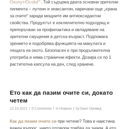
®
Околут/Ocolut
. Той съдържа двата основни зрителни
пигмента – лутеин и зеаксантин, наричани още „храна
за очите“ заради мощните им антиоксидантни
свойства. Продуктът е изключително подходящ и
препоръчван за профилактика и овладяване на
зрителни смущения в детска възраст. Подпомага
зрението и подобрява функцията на макулата и
лещата на окото. Безопасен е при продължителна
употреба и няма странични ефекти. Дозира се по 1
растителна капсула на ден, след хранене.
Ето как да пазим очите си, докато
четем
/
/
/
12.10.2021
0 Comments
in
Новини
by
Екип Окомед
Как да пазим очите си
при четене? Това е наистина
важен въпрос, чиито отговори трябва да знаем. А ето