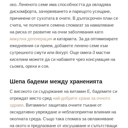
око. Лененото семе има способността да овладява
дискомфорта, зачервяването и парещото усещане,
причинени от сухотата в очите. В дългосрочен план се
счита, че полезните семена спомагат за намаляване
на риска от развитие на очни заболявания като
макулна дегенерация
и катаракта. За да оптимизирате
ежедневния си прием, добавете ленено семе към
сутрешното смути или йогурт. Още омега-3 мастни
киселини можете да си набавите чрез консумация на
сьомга, орехи и соя.
Шепа бадеми между храненията
С високото си съдържание на витамин Е, бадемите си
отреждат място сред
най-добрите храни за очното
здраве
. Витаминът защитава очните тъкани от
оксидативно увреждане и неблагоприятни влияния на
околната среда. Също така спомага за овлажняване
на окото и предпазване от изсушаване и съпътстващи