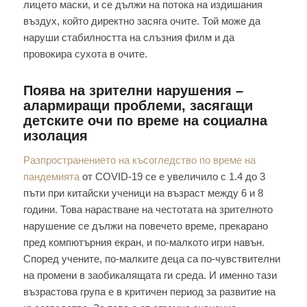
лицето маски, и се дължи на потока на издишания
въздух, който директно засяга очите. Той може да
наруши стабилността на слъзния филм и да
провокира сухота в очите.
Поява на зрителни нарушения –
алармиращи проблеми, засягащи
детските очи по време на социална
изолация
Разпространението на късогледство по време на
пандемията
от COVID-19 се е увеличило с 1.4 до 3
пъти при китайски ученици на възраст между 6 и 8
години. Това нарастване на честотата на зрителното
нарушение се дължи на повечето време, прекарано
пред компютърния екран, и по-малкото игри навън.
Според учените, по-малките деца са по-чувствителни
на промени в заобикалящата ги среда. И именно тази
възрастова група е в критичен период за развитие на