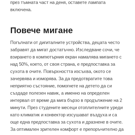
през тъмната част на деня, оставете лампата
включена.
Повече мигане
Погълнати от дигиталните устройства, децата често
забравят да мигат достатъчно. Изследване сочи, че
взирането в компютърния екран намалява мигането с
над 50%, което, от своя страна, е предпоставка за
сухота в очите. Повърхността изсъхва, окото се
зачервява и изморява. За да предотвратите това
неприятно състояние, помогнете на детето да си
създаде полезен навик, а именно на определен
интервал от време да мига бързо в продължение на 2
минути. През студените месеци отоплителните уреди
като климатик и конвектор изсушават въздуха и са
още една предпоставка за сухота и дразнене в очите.
За оптимален зрителен комфорт е препоръчително да