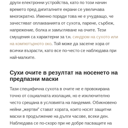
други електронни устройства, като по този начин
времето пред дигиталните екрани се увеличава
многократно. Именно поради това не е учудващо, че
зачестяват оплакванията от сухота, парене, сърбеж,
напрежение, болка и замъгляване на очите. Тези
смущения са характерни за т.н.
синдром на сухото или
на компютърното око
. Той може да засегне хора от
всички възрасти, като все по-често се наблюдава при
най-малките.
Сухи очите в резултат на носенето на
предпазни маски
Тази специфична сухота в очите не е провокирана
точно от социалната изолация, но е изключително
често срещана в условията на пандемия. Обикновено
нейни „жертви” стават хората, които носят защитни
маски в продължение на дълги часове, всеки ден.
Наблюдава се по-скоро при не добре пасващите на