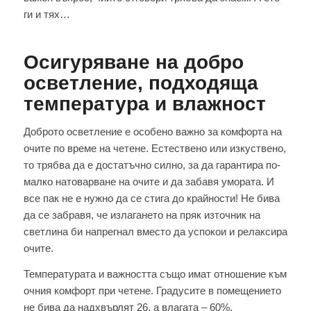
ги и тях…
Осигуряване на добро
осветление, подходяща
температура и влажност
Доброто осветление е особено важно за комфорта на
очите по време на четене. Естествено или изкуствено,
то трябва да е достатъчно силно, за да гарантира по-
малко натоварване на очите и да забавя умората. И
все пак не е нужно да се стига до крайности! Не бива
да се забравя, че излагането на пряк източник на
светлина би напрегнал вместо да успокои и релаксира
очите.
Температурата и важността също имат отношение към
очния комфорт при четене. Градусите в помещението
не бива да надхвърлят 26, а влагата – 60%.