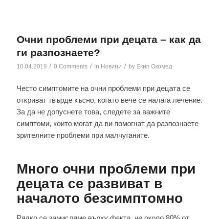
Очни проблеми при децата – как да
ги разпознаете?
/
/
/
10.04.2019
0 Comments
in
Новини
by
Екип Окомед
Често симптомите на очни проблеми при децата се
откриват твърде късно, когато вече се налага лечение.
За да не допуснете това, следете за важните
симптоми, които могат да ви помогнат да разпознаете
зрителните проблеми при малчуганите.
Много очни проблеми при
децата се развиват в
началото безсимптомно
Рядко се замисляме върху факта, че около 80% от