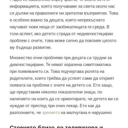
информацията, която получаваме за света около нас
се дължи на правилните ни зрителни възприятия. Това
е особено важно за децата, които непрекъснато
научават нови неща от заобикалящата ги среда. В
този аспект, ако детето страда от недиагностициран
проблем с очите, това може силно да повлияе цялото
му бъдещо развитие.
Множество очни проблеми при децата са трудни за
диагностициране. Те нямат изразена симптоматика
при появяването си. Това подчертава ролята на
родителите, които трябва да успеят сами да открият
появата на проблем с очите на детето си. Ето защо,
ще представим няколко показателни знаци, по
наличието на които да се ориентирате, че детето ви се
нуждае от преглед при очен лекар. Ето как да
разпознаете, че
зрението
на малчугана е нарушено:
Стоенето близо до телевизора и