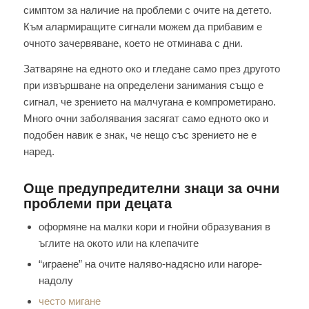
симптом за наличие на проблеми с очите на детето.
Към алармиращите сигнали можем да прибавим е
очното зачервяване, което не отминава с дни.
Затваряне на едното око и гледане само през другото
при извършване на определени занимания също е
сигнал, че зрението на малчугана е компрометирано.
Много очни заболявания засягат само едното око и
подобен навик е знак, че нещо със зрението не е
наред.
Още предупредителни знаци за очни
проблеми при децата
оформяне на малки кори и гнойни образувания в
ъглите на окото или на клепачите
“играене” на очите наляво-надясно или нагоре-
надолу
често мигане