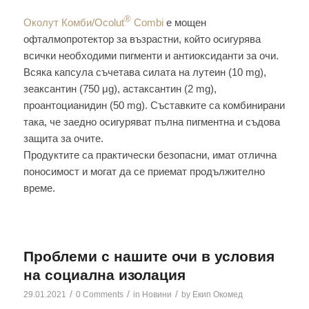
®
Околут Комби/Ocolut
Combi
е мощен
офталмопротектор за възрастни, който осигурява
всички необходими пигменти и антиоксиданти за очи.
Всяка капсула съчетава силата на лутеин (10 mg),
зеаксантин (750 μg), астаксантин (2 mg),
проантоцианидин (50 mg). Съставките са комбинирани
така, че заедно осигуряват пълна пигментна и съдова
защита за очите.
Продуктите са практически безопасни, имат отлична
поносимост и могат да се приемат продължително
време.
Проблеми с нашите очи в условия
на социална изолация
/
/
/
29.01.2021
0 Comments
in
Новини
by
Екип Окомед