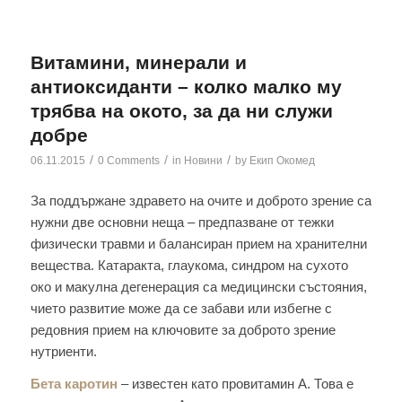
Витамини, минерали и
антиоксиданти – колко малко му
трябва на окото, за да ни служи
добре
/
/
/
06.11.2015
0 Comments
in
Новини
by
Екип Окомед
За поддържане здравeто на очите и доброто зрение са
нужни две основни неща – предпазване от тежки
физически травми и балансиран прием на хранителни
вещества. Катаракта, глаукома, синдром на сухото
око и макулна дегенерация са медицински състояния,
чието развитие може да се забави или избегне с
редовния прием на ключовите за доброто зрение
нутриенти.
Бета каротин
– известен като провитамин А. Това е