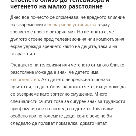
четенето на малко разстояние
Днес все по-често се споменава, че вредното влияние
на съвременните
електронни устройства
върху
зрението е просто остарял мит. Но истината е, че
дългото стоене пред телевизионния или компютърния
екран уврежда зрението както на децата, така и на
възрастните.
Гледането на телевизия или четенето от много близко
разстояние може да е знак, че детето има
късогледство
. Ако детето непрекъснато ползва
пръста си, за да отбелязва докато чете, също може да
се възприеме като зрително смущение. Много
специалисти считат това за сигурен знак за трудности
при фокусиране на погледа на детето. Това важи
особено при по-големите деца, които вече не би
следвало да ползват показалка, докато четат.