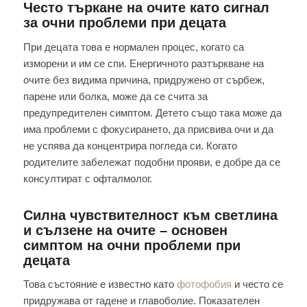
Често търкане на очите като сигнал
за очни проблеми при децата
При децата това е нормален процес, когато са
изморени и им се спи. Енергичното разтъркване на
очите без видима причина, придружено от сърбеж,
парене или болка, може да се счита за
предупредителен симптом. Детето също така може да
има проблеми с фокусирането, да присвива очи и да
не успява да концентрира погледа си. Когато
родителите забележат подобни прояви, е добре да се
консултират с офталмолог.
Силна чувствителност към светлина
и сълзене на очите – основен
симптом на очни проблеми при
децата
Това състояние е известно като
фотофобия
и често се
придружава от гадене и главоболие. Показателен