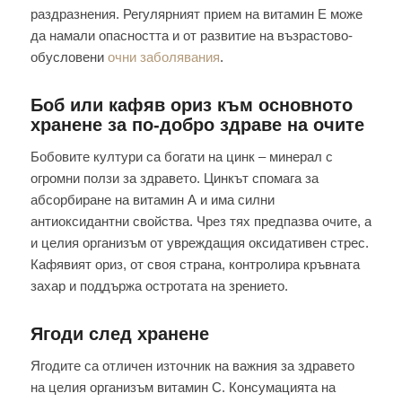
раздразнения. Регулярният прием на витамин Е може
да намали опасността и от развитие на възрастово-
обусловени
очни заболявания
.
Боб или кафяв ориз към основното
хранене за по-добро здраве на очите
Бобовите култури са богати на цинк – минерал с
огромни ползи за здравето. Цинкът спомага за
абсорбиране на витамин А и има силни
антиоксидантни свойства. Чрез тях предпазва очите, а
и целия организъм от увреждащия оксидативен стрес.
Кафявият ориз, от своя страна, контролира кръвната
захар и поддържа остротата на зрението.
Ягоди след хранене
Ягодите са отличен източник на важния за здравето
на целия организъм витамин C. Консумацията на