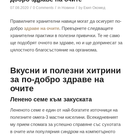
/
/
/
07.08.2020
0 Comments
in
Новини
by
Екип Окомед
Правилните хранителни навици могат да осигурят по-
добро
здраве на очите
. Превърнете следващите
хранителни практики в полезни привички. Те не само
ще подобрят очното ви здраве, но и ще допринесат за
цялостното благосъстояние на организма.
Вкусни и полезни хитрини
за по-добро здраве на
очите
Ленено семе към закуската
Лененото семе е един от най-богатите източници на
полезните омега-3 мастни киселини. Всекидневният
му прием спомага за успешно справяне със сухотата
в очите или популярния синдром на компютърното