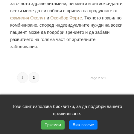
за очното здраве витамини, пигменти и антиоксиданти,
всеки може да си набави с приема на продуктите от
фамилия Околут
и
Оксибор Форте
. Тяхното правилно
комбиниране, според индивидуалните нужди на всеки
пациент, може да подобри зрението и да забави
развитието на голяма част от зрителните
заболявания.
1
2
Page 2 of 2
Този сайт използва бисквитки, за да подобри вашето
преживяване.
Приемам
Виж повече
КОНТАКТИ