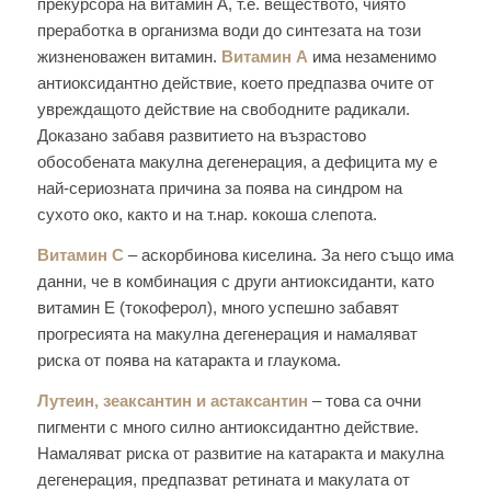
прекурсора на витамин А, т.е. веществото, чиято
преработка в организма води до синтезата на този
жизненоважен витамин.
Витамин А
има незаменимо
антиоксидантно действие, което предпазва очите от
увреждащото действие на свободните радикали.
Доказано забавя развитието на възрастово
обособената макулна дегенерация, а дефицита му е
най-сериозната причина за поява на синдром на
сухото око, както и на т.нар. кокоша слепота.
Витамин C
– аскорбинова киселина. За него също има
данни, че в комбинация с други антиоксиданти, като
витамин Е (токоферол), много успешно забавят
прогресията на макулна дегенерация и намаляват
риска от поява на катаракта и глаукома.
Лутеин, зеаксантин и астаксантин
– това са очни
пигменти с много силно антиоксидантно действие.
Намаляват риска от развитие на катаракта и макулна
дегенерация, предпазват ретината и макулата от