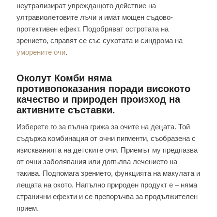
неутрализират увреждащото действие на
ултравиолетовите лъчи и имат мощен съдово-
протективен ефект. Подобряват остротата на
зрението, справят се със сухотата и синдрома на
уморените очи
.
Околут Комби няма
противопоказания поради високото
качество и природен произход на
активните съставки.
Изберете го за пълна грижа за очите на децата. Той
съдържа комбинация от очни пигменти, съобразена с
изискванията на детските очи. Приемът му предпазва
от очни заболявания или допълва лечението на
такива. Подпомага зрението, функцията на макулата и
лещата на окото. Напълно природен продукт е – няма
странични ефекти и се препоръчва за продължителен
прием.