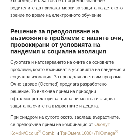
късогледство. За това е от огромно значение
родителите да прилагат мерки за защита на детското
зрение по време на електронното обучение.
Решение за преодоляване на
възможните проблеми с нашите очи,
провокирани от условията на
пандемия и социална изолация
Сухотата и натоварването на очите са основните
проблеми, които възникват в условията на пандемия и
социална изолация. За преодоляването им програма
Очно здраве (Ocomed) предлага разработено
решение. То включва прием на природни
офталмопротектори за пълна пигментна и съдова
защита на очите на възрастните и децата.
При синдром на сухото окото, засягащ възрастните,
се препоръчва прием на комбинация от
Околут
®
®
Комби/Ocolut
Combi
и
ТриОмега 1000+/TriOmega