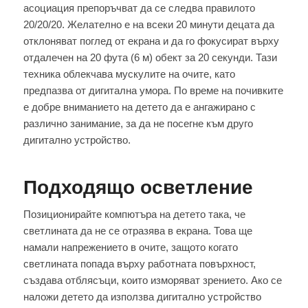
асоциация препоръчват да се следва правилото
20/20/20. Желателно е на всеки 20 минути децата да
отклоняват поглед от екрана и да го фокусират върху
отдалечен на 20 фута (6 м) обект за 20 секунди. Тази
техника облекчава мускулите на очите, като
предпазва от дигитална умора. По време на почивките
е добре вниманието на детето да е ангажирано с
различно занимание, за да не посегне към друго
дигитално устройство.
Подходящо осветление
Позиционирайте компютъра на детето така, че
светлината да не се отразява в екрана. Това ще
намали напрежението в очите, защото когато
светлината попада върху работната повърхност,
създава отблясъци, които изморяват зрението. Ако се
наложи детето да използва дигитално устройство