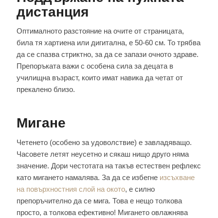
дистанция
Оптималното разстояние на очите от страницата,
била тя хартиена или дигитална, е 50-60 см. То трябва
да се спазва стриктно, за да се запази очното здраве.
Препоръката важи с особена сила за децата в
училищна възраст, които имат навика да четат от
прекалено близо.
Мигане
Четенето (особено за удоволствие) е завладяващо.
Часовете летят неусетно и сякаш нищо друго няма
значение. Дори честотата на такъв естествен рефлекс
като мигането намалява. За да се избегне
изсъхване
на повърхностния слой на окото
, е силно
препоръчително да се мига. Това е нещо толкова
просто, а толкова ефективно! Мигането овлажнява