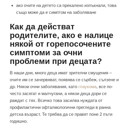
ако очите на детето са прекалено изпъкнали, това
също може да е симптом на заболяване
Как да действат
родителите, ако е налице
някой от горепосочените
симптоми за очни
проблеми при децата?
В наши дни, много деца имат зрителни смущения –
очите им се зачервяват, появява се сърбеж, сълзене и
др. Някои очни заболявания, като
глаукома
, все по-
често засягат и малчугани, а някои деца дори се
раждат с тях. Всичко това засилва нуждата от
профилактични офталмологични прегледи в ранна
детска възраст. Те трябва да се правят поне 2 пъти
годишно.