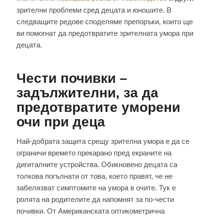
зрителни проблеми сред децата и юношите. В
следващите редове споделяме препоръки, които ще
ви помогнат да предотвратите зрителната умора при
децата.
Чести почивки –
задължителни, за да
предотвратите уморени
очи при деца
Най-добрата защита срещу зрителна умора е да се
ограничи времето прекарано пред екраните на
дигиталните устройства. Обикновено децата са
толкова погълнати от това, което правят, че не
забелязват симптомите на умора в очите. Тук е
ролята на родителите да напомнят за по-чести
почивки. От Американската оптикометрична