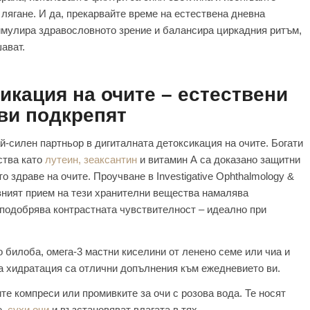
 лягане. И да, прекарвайте време на естествена дневна
имулира здравословното зрение и балансира циркадния ритъм,
ават.
икация на очите – естествени
ви подкрепят
-силен партньор в дигиталната детоксикация на очите. Богати
ства като
лутеин, зеаксантин
и витамин А са доказано защитни
о здраве на очите. Проучване в Investigative Ophthalmology &
овният прием на тези хранителни вещества намалява
подобрява контрастната чувствителност – идеално при
 билоба, омега-3 мастни киселини от ленено семе или чиа и
а хидратация са отлични допълнения към ежедневието ви.
те компреси или промивките за очи с розова вода. Те носят
е,
сухи очи
и възстановяват влагата в тях.