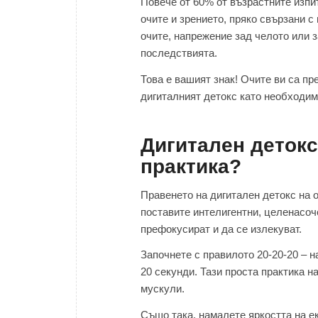
Повече от 60% от възрастните изпи
очите и зрението, пряко свързани 
очите, напрежение зад челото или 
последствията.
Това е вашият знак! Очите ви са п
дигиталният детокс като необходим
Дигитален детокс
практика?
Правенето на дигитален детокс на о
поставите интелигентни, целенасоче
префокусират и да се излекуват.
Започнете с правилото 20-20-20 – н
20 секунди. Тази проста практика 
мускули.
Също така, намалете яркостта на е