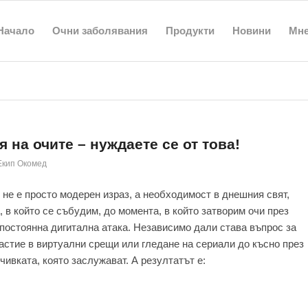
Начало
Очни заболявания
Продукти
Новини
Мн
 на очите – нуждаете се от това!
Екип Окомед
не е просто модерен израз, а необходимост в днешния свят,
 в който се събудим, до момента, в който затворим очи през
 постоянна дигитална атака. Независимо дали става въпрос за
астие в виртуални срещи или гледане на сериали до късно през
чивката, която заслужават. А резултатът е: