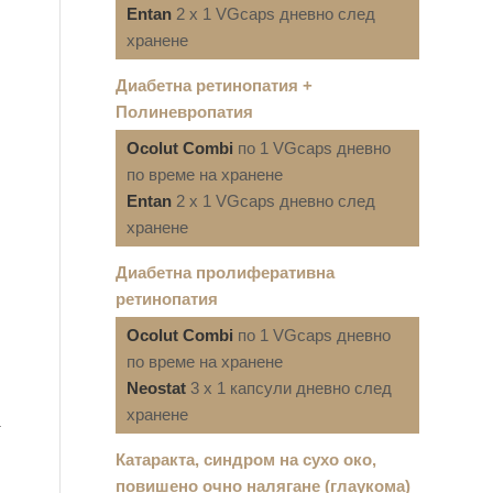
Entan
2 x 1 VGcaps дневно след
хранене
Диабетна ретинопатия +
Полиневропатия
Ocolut Combi
по 1 VGcaps дневно
по време на хранене
Entan
2 x 1 VGcaps дневно след
хранене
Диабетна пролиферативна
ретинопатия
Ocolut Combi
по 1 VGcaps дневно
по време на хранене
Neostat
3 x 1 капсули дневно след
хранене
т
Катаракта, синдром на сухо око,
повишено очно налягане (глаукома)