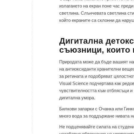
излагането на екран поне час преди
светлина. Слънчевата светлина ст
който екраните са склонни да наруш
Дигитална детокс
съюзници, които 
Природата може да бъде вашият най
на антиоксиданти хранителни веще
за ретината и подобряват цялостнот
Visual Science подчертава как ред
чувствителността към отблясъци и 
дигитална умора.
Билкови запарки с Очанка или Гинко
много вода за поддържане нивата н
Не подценявайте силата на студени
незабавно облекчение на уморенит