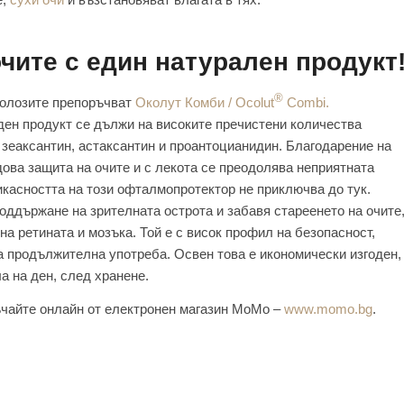
очите с един натурален продукт
®
молозите препоръчват
Околут Комби / Ocolut
Combi.
ден продукт се дължи на високите пречистени количества
, зеаксантин, астаксантин и проантоцианидин. Благодарение на
дова защита на очите и с лекота се преодолява неприятната
касността на този офталмопротектор не приключва до тук.
оддържане на зрителната острота и забавя стареенето на очите
а ретината и мозъка. Той е с висок профил на безопасност,
а продължителна употреба. Освен това е икономически изгоден,
ла на ден, след хранене.
ръчайте онлайн от електронен магазин МоМо –
www.momo.bg
.