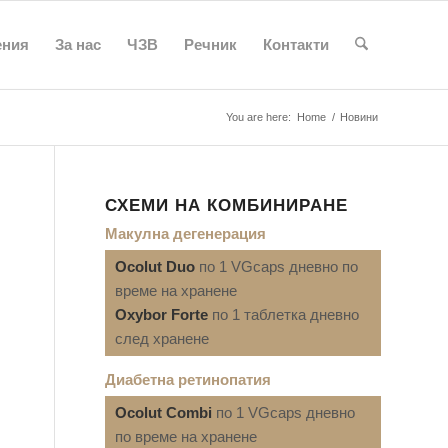
ения
За нас
ЧЗВ
Речник
Контакти
You are here:
Home
/
Новини
СХЕМИ НА КОМБИНИРАНЕ
Макулна дегенерация
Ocolut Duo
по 1 VGcaps дневно по
време на хранене
Oxybor Forte
по 1 таблетка дневно
след хранене
Диабетна ретинопатия
Ocolut Combi
по 1 VGcaps дневно
по време на хранене