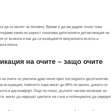
ха да се молят за почивка. Време е да им дадем точно това
гледаме какво всъщност означава дигиталната детоксикация на
че от всякога и как да си възвърнете визуалната яснота и
ата епоха.
икация на очите – защо очите
 на очите се увеличи драстично през последното десетилетие.
 асоциация, повечето хора мигат до 66% по-малко, докато се
ухота и дискомфорт. Още по-лошо, дългите часове излагане на
ите, могат да нарушат циклите на съня и потенциално да увредя