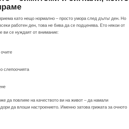
ираме
приема като нещо нормално – просто умора след дълъг ден. Но
секи работен ден, това не бива да се подценява. Ето някои от
те ви се нуждаят от внимание:
 очите
ло слепоочията
ене
же да повлияе на качеството ви на живот – да намали
 дори да влоши настроението. Именно затова грижата за очното