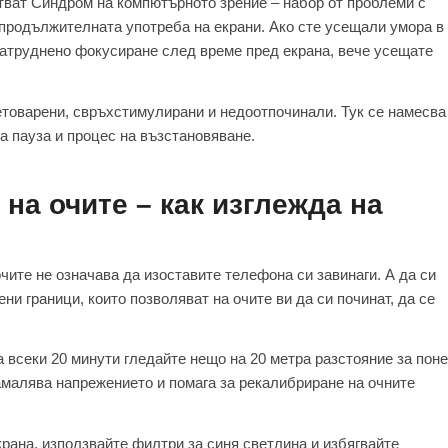
тват Синдром на компютърното зрение – набор от проблеми с
с продължителната употреба на екрани. Ако сте усещали умора в
затруднено фокусиране след време пред екрана, вече усещате
ретоварени, свръхстимулирани и недоотпочинали. Тук се намесва
а пауза и процес на възстановяване.
 на очите – как изглежда на
чите не означава да изоставите телефона си завинаги. А да си
ни граници, които позволяват на очите ви да си починат, да се
а всеки 20 минути гледайте нещо на 20 метра разстояние за поне
намалява напрежението и помага за рекалибриране на очните
крана, използвайте филтри за синя светлина и избягвайте