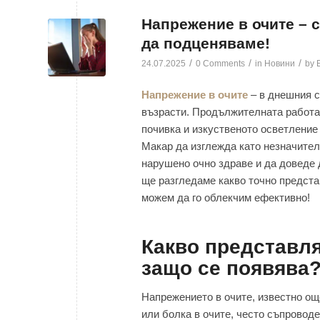
Напрежение в очите – 
да подценяваме!
/
/
/
24.07.2025
0 Comments
in
Новини
by
Напрежение в очите
– в днешния с
възрасти. Продължителната работа
почивка и изкуственото осветление 
Макар да изглежда като незначител
нарушено очно здраве и да доведе 
ще разгледаме какво точно представ
можем да го облекчим ефективно!
Какво представля
защо се появява
Напрежението в очите, известно ощ
или болка в очите, често съпроводе