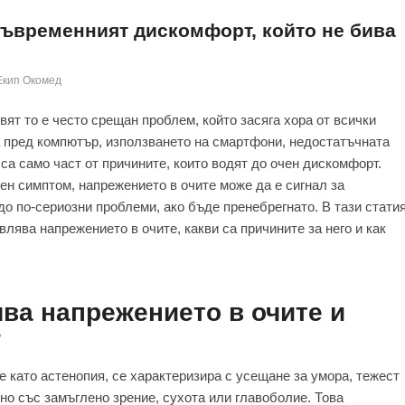
съвременният дискомфорт, който не бива
Екип Окомед
вят то е често срещан проблем, който засяга хора от всички
 пред компютър, използването на смартфони, недостатъчната
са само част от причините, които водят до очен дискомфорт.
ен симптом, напрежението в очите може да е сигнал за
до по-сериозни проблеми, ако бъде пренебрегнато. В тази стати
лява напрежението в очите, какви са причините за него и как
ва напрежението в очите и
?
е като астенопия, се характеризира с усещане за умора, тежест
но със замъглено зрение, сухота или главоболие. Това