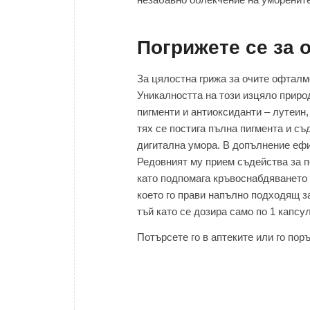
Погрижете се за 
За цялостна грижа за очите офтал
Уникалността на този изцяло приро
пигменти и антиоксиданти – лутеин
тях се постига пълна пигмента и съ
дигитална умора. В допълнение ефи
Редовният му прием съдейства за п
като подпомага кръвоснабдяването н
което го прави напълно подходящ з
тъй като се дозира само по 1 капсу
Потърсете го в аптеките или го по