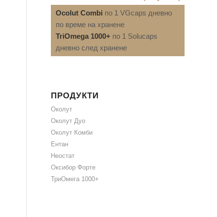
Ocolut Combi
по 1 VGcaps дневно
по време на хранене
TriOmega 1000+
по 1 Solucaps
дневно след хранене
ПРОДУКТИ
Околут
Околут Дуо
Околут Комби
Ентан
Неостат
Оксибор Форте
ТриОмега 1000+