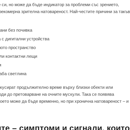
 си, но може да бъде индикатор за проблеми със зрението,
рекомерна зрителна натовареност. Най-честите причини за такъв
ани без почивка
 с дигитални устройства
ното пространство
ли контактни лещи
м
аба светлина
окусират продължително време върху близки обекти или
оди до претоварване на очните мускули. Така се появява
което може да бъде временно, но при хронична натовареност – и
те – симптоми и сигнали, които