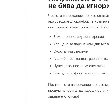
не бива да игнор
Честото напрежение в очите се въз
ако усещате дискомфорт в края на в
симптомите, които показват, че очи
Замъглено или двойно зрение
Усещане за парене или „пясък“ в
Сухота или сълзене
Главоболие, концентрирано око
Чувствителност към светлина
Затруднено фокусиране при чет
Постоянното напрежение в очите мо
продуктивността, да наруши съня и
здраве е ключова!