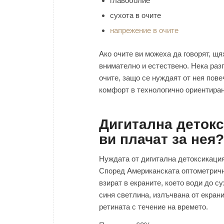
главоболие
сухота в очите
напрежение в очите
Ако очите ви можеха да говорят, щя
внимателно и естествено. Нека раз
очите, защо се нуждаят от нея пове
комфорт в технологично ориентиран
Дигитална детокс
ви плачат за нея?
Нуждата от дигитална детоксикация
Според Американската оптометрична
взират в екраните, което води до с
синя светлина, излъчвана от екран
ретината с течение на времето.