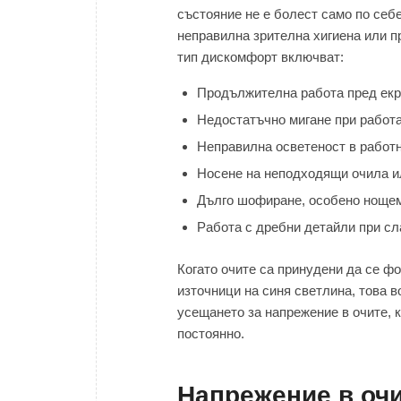
състояние не е болест само по себе
неправилна зрителна хигиена или п
тип дискомфорт включват:
Продължителна работа пред екр
Недостатъчно мигане при работа
Неправилна осветеност в работ
Носене на неподходящи очила и
Дълго шофиране, особено ноще
Работа с дребни детайли при сл
Когато очите са принудени да се ф
източници на синя светлина, това в
усещането за напрежение в очите, 
постоянно.
Напрежение в очи