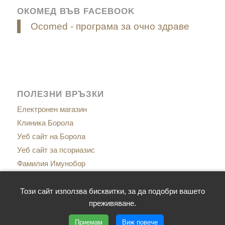
ОКОМЕД ВЪВ FACEBOOK
Ocomed - програма за очно здраве
ПОЛЕЗНИ ВРЪЗКИ
Електронен магазин
Клиника Борола
Уеб сайт на Борола
Уеб сайт за псориазис
Фамилия Имунобор
Сайт за менопаузата
Сайт за имунитет
Този сайт използва бисквитки, за да подобри вашето
преживяване.
Приемам
Виж повече