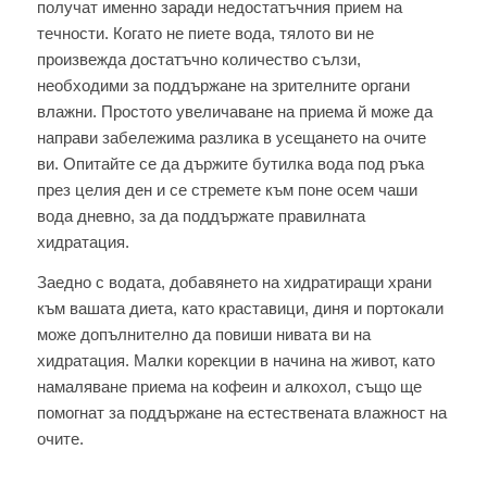
получат именно заради недостатъчния прием на
течности. Когато не пиете вода, тялото ви не
произвежда достатъчно количество сълзи,
необходими за поддържане на зрителните органи
влажни. Простото увеличаване на приема й може да
направи забележима разлика в усещането на очите
ви. Опитайте се да държите бутилка вода под ръка
през целия ден и се стремете към поне осем чаши
вода дневно, за да поддържате правилната
хидратация.
Заедно с водата, добавянето на хидратиращи храни
към вашата диета, като краставици, диня и портокали
може допълнително да повиши нивата ви на
хидратация. Малки корекции в начина на живот, като
намаляване приема на кофеин и алкохол, също ще
помогнат за поддържане на естествената влажност на
очите.