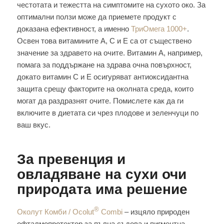
честотата и тежестта на симптомите на сухото око. За
оптимални ползи може да приемете продукт с
доказана ефективност, а именно
ТриОмега 1000+
.
Освен това витамините А, С и Е са от съществено
значение за здравето на очите. Витамин А, например,
помага за поддържане на здрава очна повърхност,
докато витамин С и Е осигуряват антиоксидантна
защита срещу факторите на околната среда, които
могат да раздразнят очите. Помислете как да ги
включите в диетата си чрез плодове и зеленчуци по
ваш вкус.
За превенция и
овладяване на сухи очи
природата има решение
®
Околут Комби / Ocolut
Combi
– изцяло природен
офталмопротектор за пълна съдова и пигментна