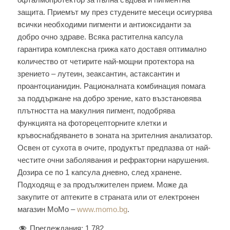
защита. Приемът му през студените месеци осигурява
всички необходими пигменти и антиоксиданти за
добро очно здраве. Всяка растителна капсула
гарантира комплексна грижа като доставя оптимално
количество от четирите най-мощни протектора на
зрението – лутеин, зеаксантин, астаксантин и
проантоцианидин. Рационалната комбинация помага
за поддържане на добро зрение, като възстановява
плътността на макулния пигмент, подобрява
функцията на фоторецепторните клетки и
кръвоснабдяването в зоната на зрителния анализатор.
Освен от сухота в очите, продуктът предпазва от най-
честите очни заболявания и рефракторни нарушения.
Дозира се по 1 капсула дневно, след хранене.
Подходящ е за продължителен прием. Може да
закупите от аптеките в страната или от електронен
магазин МоМо –
www.momo.bg
.
Преглеждания:
1 782