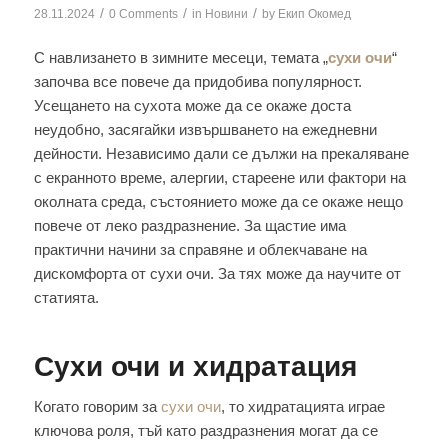
/
/
/
28.11.2024
0 Comments
in
Новини
by
Екип Окомед
С навлизането в зимните месеци, темата „
сухи очи
“
започва все повече да придобива популярност.
Усещането на сухота може да се окаже доста
неудобно, засягайки извършването на ежедневни
дейности. Независимо дали се дължи на прекаляване
с екранното време, алергии, стареене или фактори на
околната среда, състоянието може да се окаже нещо
повече от леко раздразнение. За щастие има
практични начини за справяне и облекчаване на
дискомфорта от сухи очи. За тях може да научите от
статията.
Сухи очи и хидратация
Когато говорим за
сухи очи
, то хидратацията играе
ключова роля, тъй като раздразнения могат да се