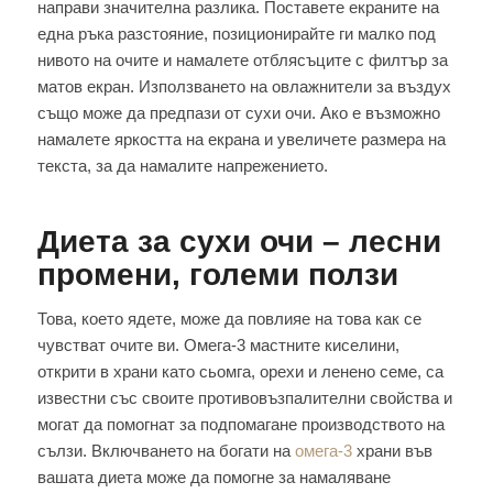
направи значителна разлика. Поставете екраните на
една ръка разстояние, позиционирайте ги малко под
нивото на очите и намалете отблясъците с филтър за
матов екран. Използването на овлажнители за въздух
също може да предпази от сухи очи. Ако е възможно
намалете яркостта на екрана и увеличете размера на
текста, за да намалите напрежението.
Диета за сухи очи – лесни
промени, големи ползи
Това, което ядете, може да повлияе на това как се
чувстват очите ви. Омега-3 мастните киселини,
открити в храни като сьомга, орехи и ленено семе, са
известни със своите противовъзпалителни свойства и
могат да помогнат за подпомагане производството на
сълзи. Включването на богати на
омега-3
храни във
вашата диета може да помогне за намаляване