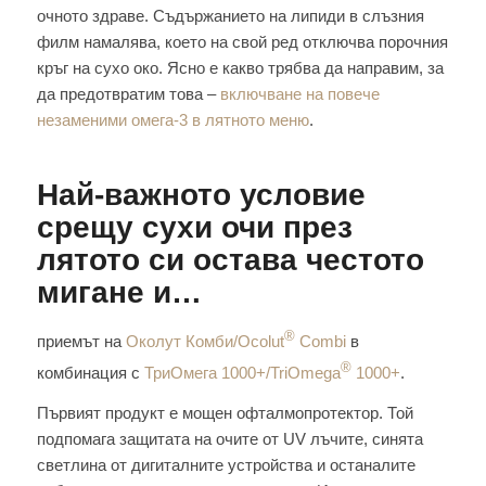
очното здраве. Съдържанието на липиди в слъзния
филм намалява, което на свой ред отключва порочния
кръг на сухо око. Ясно е какво трябва да направим, за
да предотвратим това –
включване на повече
незаменими омега-3 в лятното меню
.
Най-важното условие
срещу сухи очи през
лятото си остава честото
мигане и…
®
приемът на
Околут Комби/Ocolut
Combi
в
®
комбинация с
ТриОмега 1000+/TriOmega
1000+
.
Първият продукт е мощен офталмопротектор. Той
подпомага защитата на очите от UV лъчите, синята
светлина от дигиталните устройства и останалите