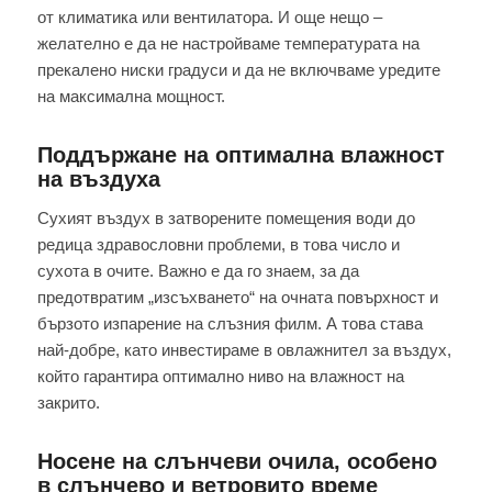
от климатика или вентилатора. И още нещо –
желателно е да не настройваме температурата на
прекалено ниски градуси и да не включваме уредите
на максимална мощност.
Поддържане на оптимална влажност
на въздуха
Сухият въздух в затворените помещения води до
редица здравословни проблеми, в това число и
сухота в очите. Важно е да го знаем, за да
предотвратим „изсъхването“ на очната повърхност и
бързото изпарение на слъзния филм. А това става
най-добре, като инвестираме в овлажнител за въздух,
който гарантира оптимално ниво на влажност на
закрито.
Носене на слънчеви очила, особено
в слънчево и ветровито време