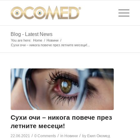
Blog - Latest News
You are here:
Home
/
Новини
/
Сухи очи – никога повече през летните месеци!...
Сухи очи – никога повече през
летните месеци!
/
/
/
22.06.2021
0 Comments
in
Новини
by
Екип Окомед