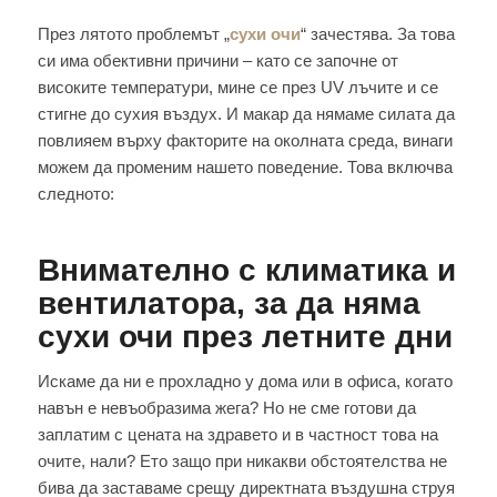
През лятото проблемът „
сухи очи
“ зачестява. За това
си има обективни причини – като се започне от
високите температури, мине се през UV лъчите и се
стигне до сухия въздух. И макар да нямаме силата да
повлияем върху факторите на околната среда, винаги
можем да променим нашето поведение. Това включва
следното:
Внимателно с климатика и
вентилатора, за да няма
сухи очи през летните дни
Искаме да ни е прохладно у дома или в офиса, когато
навън е невъобразима жега? Но не сме готови да
заплатим с цената на здравето и в частност това на
очите, нали? Ето защо при никакви обстоятелства не
бива да заставаме срещу директната въздушна струя