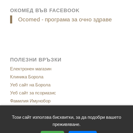
ОКОМЕД ВЪВ FACEBOOK
Ocomed - програма за очно здраве
ПОЛЕЗНИ ВРЪЗКИ
Електронен магазин
Клиника Борола
Уеб сайт на Борола
Уеб сайт за псориазис
Фамилия Имунобор
Сайт за менопаузата
Сайт за имунитет
Този сайт използва бисквитки, за да подобри вашето
преживяване.