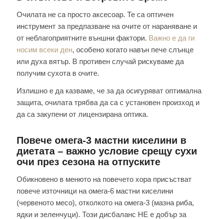
Очилата не са просто аксесоар. Те са оптичен
инструмент за предпазване на очите от нараняване и
от неблагоприятните външни фактори.
Важно е да ги
носим всеки ден
, особено когато навън пече слънце
или духа вятър. В противен случай рискуваме да
получим сухота в очите.
Излишно е да казваме, че за да осигуряват оптимална
защита, очилата трябва да са с установен произход и
да са закупени от лицензирана оптика.
Повече омега-3 мастни киселини в
диетата – важно условие срещу сухи
очи през сезона на отпуските
Обикновено в менюто на повечето хора присъстват
повече източници на омега-6 мастни киселини
(червеното месо), отколкото на омега-3 (мазна риба,
ядки и зеленчуци). Този дисбаланс НЕ е добър за