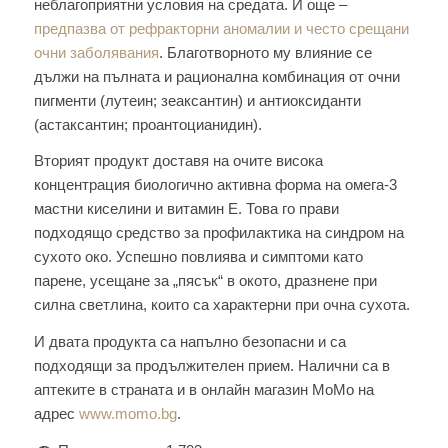
неблагоприятни условия на средата. И още –
предпазва от рефракторни аномалии и често срещани
очни заболявания
. Благотворното му влияние се
дължи на пълната и рационална комбинация от очни
пигменти (лутеин; зеаксантин) и антиоксиданти
(астаксантин; проантоцианидин).
Вторият продукт доставя на очите висока
концентрация биологично активна форма на омега-3
мастни киселини и витамин E. Това го прави
подходящо средство за профилактика на синдром на
сухото око. Успешно повлиява и симптоми като
парене, усещане за „пясък“ в окото, дразнене при
силна светлина, които са характерни при очна сухота.
И двата продукта са напълно безопасни и са
подходящи за продължителен прием. Налични са в
аптеките в страната и в онлайн магазин МоМо на
адрес
www.momo.bg
.