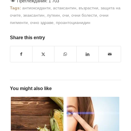
Преглеждания:
1 703
Tags:
антиоксиданти
,
астаксантин
,
възрастни
,
защита на
очите
,
зеаксантин
,
лутеин
,
очи
,
очни болести
,
очни
пигменти
,
очно здраве
,
проантоцианидин
Share this entry
You might also like