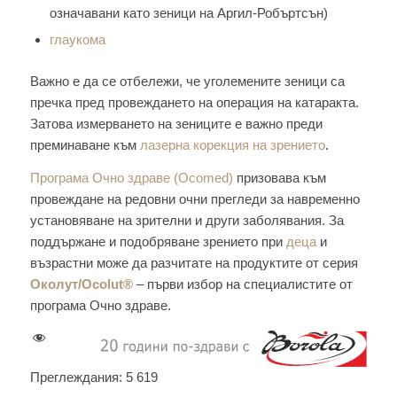
означавани като зеници на Аргил-Робъртсън)
глаукома
Важно е да се отбележи, че уголемените зеници са
пречка пред провеждането на операция на катаракта.
Затова измерването на зениците е важно преди
преминаване към
лазерна корекция на зрението
.
Програма Очно здраве (Ocomed)
призовава към
провеждане на редовни очни прегледи за навременно
установяване на зрителни и други заболявания. За
поддържане и подобряване зрението при
деца
и
възрастни може да разчитате на продуктите от серия
Околут/Ocolut®
– първи избор на специалистите от
програма Очно здраве.
Преглеждания:
5 619