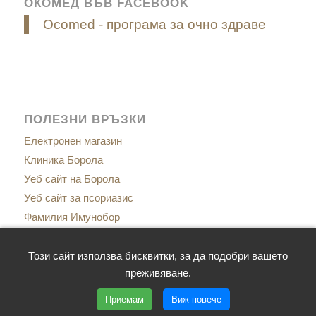
ОКОМЕД ВЪВ FACEBOOK
Ocomed - програма за очно здраве
ПОЛЕЗНИ ВРЪЗКИ
Електронен магазин
Клиника Борола
Уеб сайт на Борола
Уеб сайт за псориазис
Фамилия Имунобор
Сайт за менопаузата
Сайт за имунитет
Този сайт използва бисквитки, за да подобри вашето
преживяване.
Приемам
Виж повече