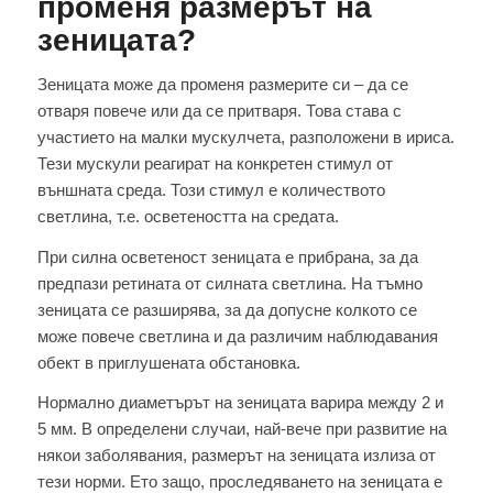
променя размерът на
зеницата?
Зеницата може да променя размерите си – да се
отваря повече или да се притваря. Това става с
участието на малки мускулчета, разположени в ириса.
Тези мускули реагират на конкретен стимул от
външната среда. Този стимул е количеството
светлина, т.е. осветеността на средата.
При силна осветеност зеницата е прибрана, за да
предпази ретината от силната светлина. На тъмно
зеницата се разширява, за да допусне колкото се
може повече светлина и да различим наблюдавания
обект в приглушената обстановка.
Нормално диаметърът на зеницата варира между 2 и
5 мм. В определени случаи, най-вече при развитие на
някои заболявания, размерът на зеницата излиза от
тези норми. Ето защо, проследяването на зеницата е