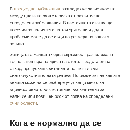
В
предходна публикация
разгледахме зависимостта
между цвета на очите и риска от развитие на
определени заболявания. В настоящата статия ще
посочим за наличието на кои зрителни и други
проблеми може да се съди по размера на вашата
зеница.
Зеницата е малката черна окръжност, разположена
точно в центъра на ириса на окото. Представлява
отвор, пропускащ светлината по пътя й към
светлочувствителната ретина. По размерът на вашата
зеница може да се разбере учудващо много за
здравословното ви състояние, включително за
наличие или повишен риск от поява на определени
очни болести
.
Кога е нормално да се