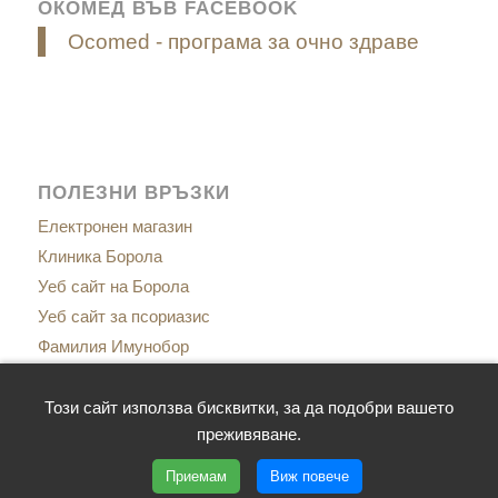
ОКОМЕД ВЪВ FACEBOOK
Ocomed - програма за очно здраве
ПОЛЕЗНИ ВРЪЗКИ
Електронен магазин
Клиника Борола
Уеб сайт на Борола
Уеб сайт за псориазис
Фамилия Имунобор
Сайт за менопаузата
Сайт за имунитет
Този сайт използва бисквитки, за да подобри вашето
преживяване.
Приемам
Виж повече