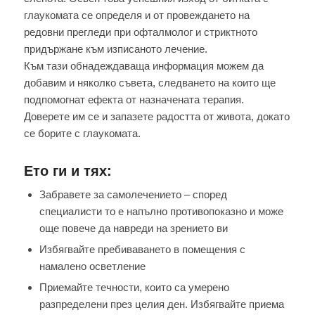
глаукомата се определя и от провеждането на
редовни прегледи при офталмолог и стриктното
придържане към изписаното лечение.
Към тази обнадеждаваща информация можем да
добавим и няколко съвета, следването на които ще
подпомогнат ефекта от назначената терапия.
Доверете им се и запазете радостта от живота, докато
се борите с глаукомата.
Ето ги и тях:
Забравете за самолечението – според
специалисти то е напълно противопоказно и може
още повече да навреди на зрението ви
Избягвайте пребиваването в помещения с
намалено осветление
Приемайте течности, които са умерено
разпределени през целия ден. Избягвайте приема