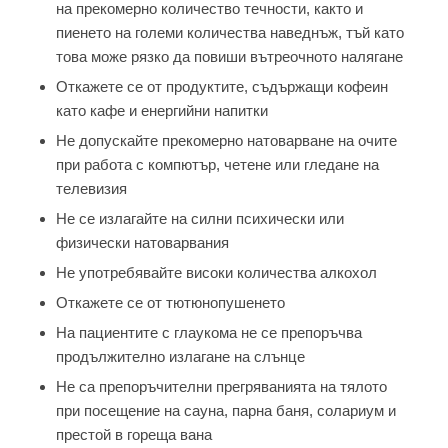
на прекомерно количество течности, както и
пиенето на големи количества наведнъж, тъй като
това може рязко да повиши вътреочното налягане
Откажете се от продуктите, съдържащи кофеин
като кафе и енергийни напитки
Не допускайте прекомерно натоварване на очите
при работа с компютър, четене или гледане на
телевизия
Не се излагайте на силни психически или
физически натоварвания
Не употребявайте високи количества алкохол
Откажете се от тютюнопушенето
На пациентите с глаукома не се препоръчва
продължително излагане на слънце
Не са препоръчителни прегряванията на тялото
при посещение на сауна, парна баня, солариум и
престой в гореща вана