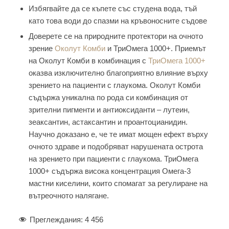
Избягвайте да се къпете със студена вода, тъй
като това води до спазми на кръвоносните съдове
Доверете се на природните протектори на очното
зрение
Околут Комби
и ТриОмега 1000+. Приемът
на Околут Комби в комбинация с
ТриОмега 1000+
оказва изключително благоприятно влияние върху
зрението на пациенти с глаукома. Околут Комби
съдържа уникална по рода си комбинация от
зрителни пигменти и антиоксиданти – лутеин,
зеаксантин, астаксантин и проантоцианидин.
Научно доказано е, че те имат мощен ефект върху
очното здраве и подобряват нарушената острота
на зрението при пациенти с глаукома. ТриОмега
1000+ съдържа висока концентрация Омега-3
мастни киселини, които спомагат за регулиране на
вътреочното налягане.
Преглеждания:
4 456