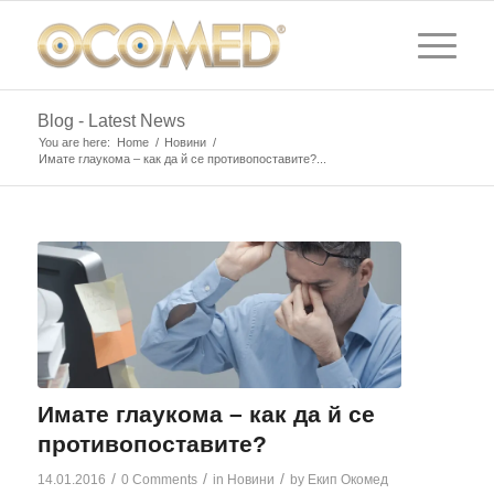
Blog - Latest News
You are here:
Home
/
Новини
/
Имате глаукома – как да й се противопоставите?...
Имате глаукома – как да й се
противопоставите?
/
/
/
14.01.2016
0 Comments
in
Новини
by
Екип Окомед