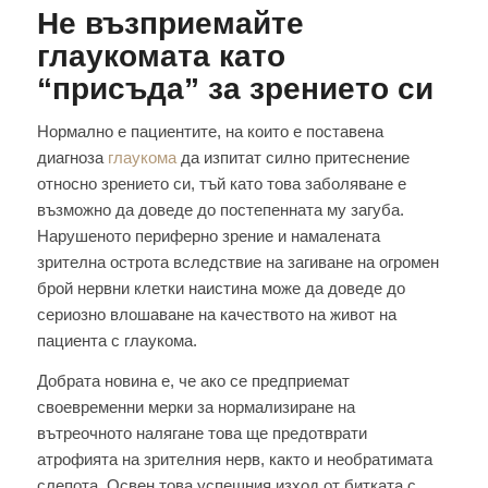
Не възприемайте
глаукомата
като
“присъда” за зрението си
Нормално е пациентите, на които е поставена
диагноза
глаукома
да изпитат силно притеснение
относно зрението си, тъй като това заболяване е
възможно да доведе до постепенната му загуба.
Нарушеното периферно зрение и намалената
зрителна острота вследствие на загиване на огромен
брой нервни клетки наистина може да доведе до
сериозно влошаване на качеството на живот на
пациента с глаукома.
Добрата новина е, че ако се предприемат
своевременни мерки за нормализиране на
вътреочното налягане това ще предотврати
атрофията на зрителния нерв, както и необратимата
слепота. Освен това успешния изход от битката с