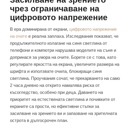
чрез ограничаване на
цифровото напрежение
В ера доминирана от екрани,
цифровото напрежение
на очите
е реална заплаха. Изследвания показват, че
продължителното излагане на синя светлина от
телефони и компютри нарушава моделите на съня и
допринася за умора на очите. Борете се с това, като
регулирате яркостта на екрана, увеличите размера на
шрифта и използвате очила, блокиращи синя
светлина. Проучвания сочат, че прекарването на само
2 часа дневно на открито намалява риска от
късогледство, особено при деца. Даването на
приоритет на естествената светлина и почивките от
екраните са прости, но ефективни стъпки за
засилване на зрението ви и запазване на зрителната
острота в дългосрочен план.