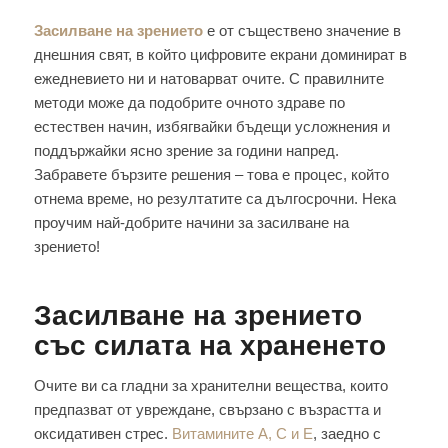
Засилване на зрението
е от съществено значение в
днешния свят, в който цифровите екрани доминират в
ежедневието ни и натоварват очите. С правилните
методи може да подобрите очното здраве по
естествен начин, избягвайки бъдещи усложнения и
поддържайки ясно зрение за години напред.
Забравете бързите решения – това е процес, който
отнема време, но резултатите са дългосрочни. Нека
проучим най-добрите начини за засилване на
зрението!
Засилване на зрението
със силата на храненето
Очите ви са гладни за хранителни вещества, които
предпазват от увреждане, свързано с възрастта и
оксидативен стрес.
Витамините A, C и E
, заедно с