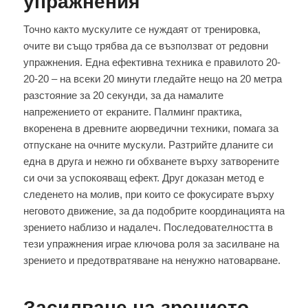
упражнения
Точно както мускулите се нуждаят от тренировка,
очите ви също трябва да се възползват от редовни
упражнения. Една ефективна техника е правилото 20-
20-20 – на всеки 20 минути гледайте нещо на 20 метра
разстояние за 20 секунди, за да намалите
напрежението от екраните. Палминг практика,
вкоренена в древните аюрведични техники, помага за
отпускане на очните мускули. Разтрийте дланите си
една в друга и нежно ги обхванете върху затворените
си очи за успокояващ ефект. Друг доказан метод е
следенето на молив, при които се фокусирате върху
неговото движение, за да подобрите координацията на
зрението наблизо и надалеч. Последователността в
тези упражнения играе ключова роля за засилване на
зрението и предотвратяване на ненужно натоварване.
Засилване на зрението