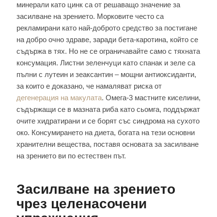
минерали като цинк са от решаващо значение за
засилване на зрението. Морковите често са
рекламирани като най-доброто средство за постигане
на добро очно здраве, заради бета-каротина, който се
съдържа в тях. Но не се ограничавайте само с тяхната
консумация. Листни зеленчуци като спанак и зеле са
пълни с лутеин и зеаксантин – мощни антиоксиданти,
за които е доказано, че намаляват риска от
дегенерация на макулата
. Омега-3 мастните киселини,
съдържащи се в мазната риба като сьомга, поддържат
очите хидратирани и се борят със синдрома на сухото
око. Консумирането на диета, богата на тези основни
хранителни вещества, поставя основата за засилване
на зрението ви по естествен път.
Засилване на зрението
чрез целенасочени