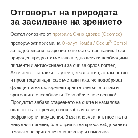
Отговорът на природата
за засилване на зрението
Офталмолозите от
програма Очно здраве (Ocomed)
®
препоръчват приема на
Околут Комби / Ocolut
Combi
за подобряване на зрението по естествен начин. Този
природен продукт съчетава в едно всички необходими
пигменти и антиоксиданти за очи за орлов поглед.
Активните съставки – лутеин, зеаксантин, астаксантин
и проантоцианидин са съчетани така, че подобряват
функцията на фоторецепторните клетки, а оттам и
зрителните способности. Това обаче не е всичко!
Продуктът забавя стареенето на очите и намалява
опасността от редица очни заболявания и
рефракторни нарушения. Възстановява плътността на
макулния пигмент, благоприятства кръвоснабдяването
в зоната на зрителния анализатор и намалява