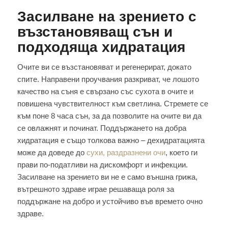
Засилване на зрението с
възстановяващ сън и
подходяща хидратация
Очите ви се възстановяват и регенерират, докато
спите. Направени проучвания разкриват, че лошото
качество на съня е свързано със сухота в очите и
повишена чувствителност към светлина. Стремете се
към поне 8 часа сън, за да позволите на очите ви да
се овлажнят и починат. Поддържането на добра
хидратация е също толкова важно – дехидратацията
може да доведе до
сухи, раздразнени очи
, което ги
прави по-податливи на дискомфорт и инфекции.
Засилване на зрението ви не е само външна грижа,
вътрешното здраве играе решаваща роля за
поддържане на добро и устойчиво във времето очно
здраве.