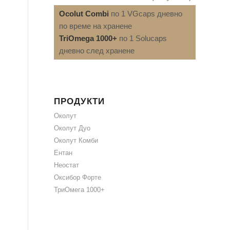
Ocolut Combi
по 1 VGcaps дневно
по време на хранене
TriOmega 1000+
по 1 Solucaps
дневно след хранене
ПРОДУКТИ
Околут
Околут Дуо
Околут Комби
Ентан
Неостат
Оксибор Форте
ТриОмега 1000+