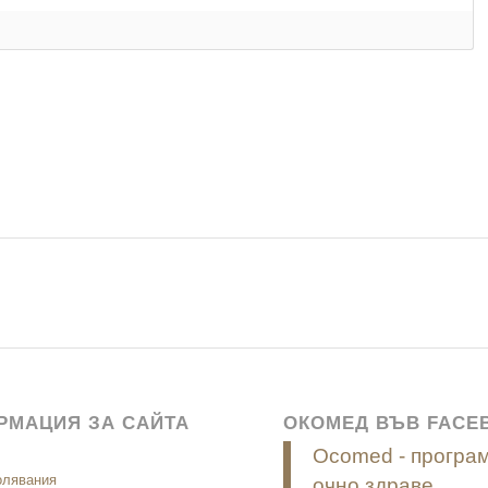
РМАЦИЯ ЗА САЙТА
ОКОМЕД ВЪВ FACE
Ocomed - програм
олявания
очно здраве