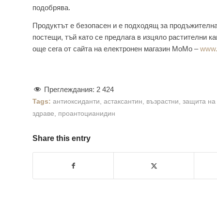
подобрява.
Продуктът е безопасен и е подходящ за продъжителна 
постещи, тъй като се предлага в изцяло растителни ка
още сега от сайта на електронен магазин МоМо –
www
Преглеждания:
2 424
Tags:
антиоксиданти
,
астаксантин
,
възрастни
,
защита на
здраве
,
проантоцианидин
Share this entry