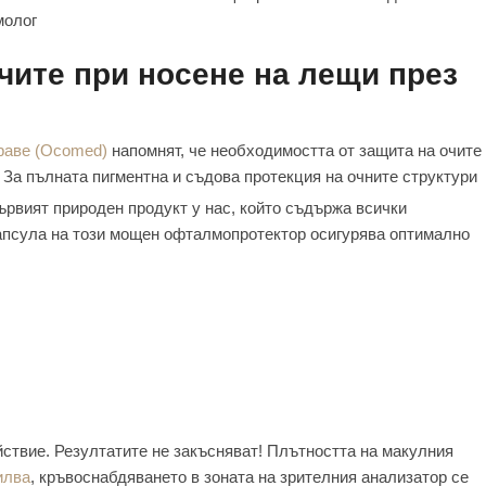
молог
чите при носене на лещи през
раве (Ocomed)
напомнят, че необходимостта от защита на очите
За пълната пигментна и съдова протекция на очните структури
първият природен продукт у нас, който съдържа всички
капсула на този мощен офталмопротектор осигурява оптимално
ствие. Резултатите не закъсняват! Плътността на макулния
илва
, кръвоснабдяването в зоната на зрителния анализатор се