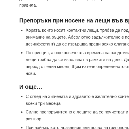
правила.
Препоръки при носене на лещи във 
Хората, които носят контактни лещи, трябва да по
внимание на ръцете. Абсолютно задължително е поч
дезинфектант) да се извършва преди всяко слагане
По принцип, а още повече във времена на пандемия
лещи трябва да се използват в рамките на деня. Д
период от един месец. Щом изтече определеното о
нови.
И още…
С оглед на хигиената и здравето е желателно конте
всеки три месеца
Силно препоръчително е лещите да се почистват и
разтвор
При най-малкото дразнение или поява на грипопод