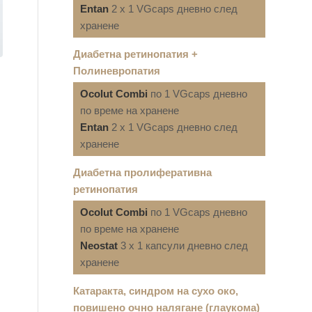
Entan
2 x 1 VGcaps дневно след
хранене
Диабетна ретинопатия +
Полиневропатия
Ocolut Combi
по 1 VGcaps дневно
по време на хранене
Entan
2 x 1 VGcaps дневно след
хранене
Диабетна пролиферативна
ретинопатия
Ocolut Combi
по 1 VGcaps дневно
по време на хранене
Neostat
3 x 1 капсули дневно след
хранене
Катаракта, синдром на сухо око,
повишено очно налягане (глаукома)