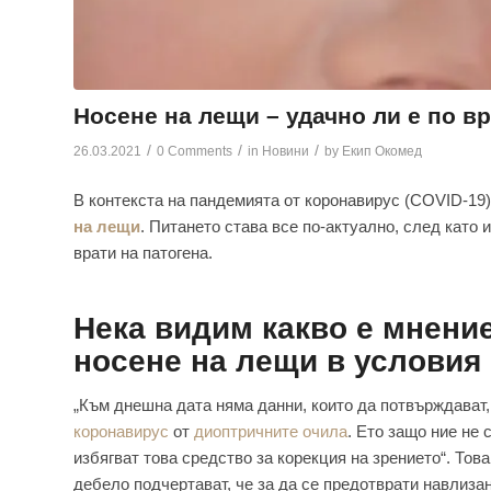
Носене на лещи – удачно ли е по в
/
/
/
26.03.2021
0 Comments
in
Новини
by
Екип Окомед
В контекста на пандемията от коронавирус (COVID-19
на лещи
. Питането става все по-актуално, след като 
врати на патогена.
Нека видим какво е мнени
носене на лещи в условия
„Към днешна дата няма данни, които да потвърждават,
коронавирус
от
диоптричните очила
. Ето защо ние не
избягват това средство за корекция на зрението“. Тов
дебело подчертават, че за да се предотврати навлизан