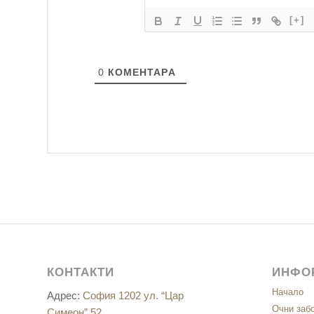
[+]
0
КОМЕНТАРA
КОНТАКТИ
ИНФО
Начало
Адрес:
София 1202 ул. “Цар
Очни заб
Симеон” 52