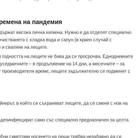
времена на пандемия
ддържат висока лична хигиена. Нужно е да отделят специално
истването с хладка вода и сапун (в краен случай с
 и сваляне на лещите.
 годността на лещите не бива да се просрочва. Еднодневните
вуседмичните – в продължение на 14 дни, а месечните – за
т производителя време, лещите задължително се подменят с
йнерът, в който се съхраняват лещите, да се сменя с нов на
 дезинфекцират само със специално предназначен за целта
обни симптоми носенето на лещи трябва незабавно да се