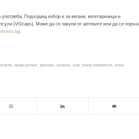
употреба. Подходящ избор е за вегани, вегетарианци и
псули (VGcaps). Може да се закупи от аптеките или да се поръч
.momo.bg
.
 очите
,
зеаксантин
,
зрение
,
лутеин
,
очи
,
очни пигменти
,
очно