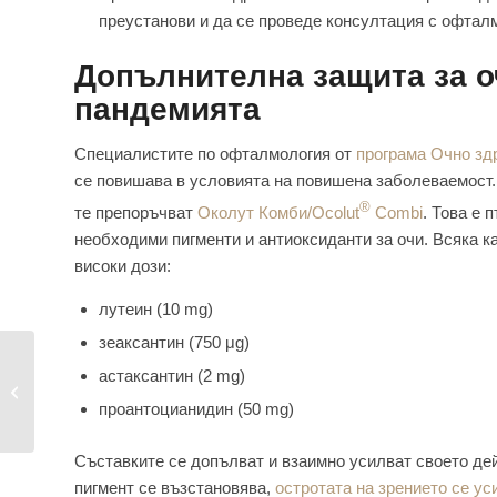
преустанови и да се проведе консултация с офтал
Допълнителна защита за о
пандемията
Специалистите по офталмология от
програма Очно зд
се повишава в условията на повишена заболеваемост. 
®
те препоръчват
Околут Комби/Ocolut
Combi
. Това е 
необходими пигменти и антиоксиданти за очи. Всяка 
високи дози:
лутеин (10 mg)
зеаксантин (750 μg)
Носене на очила –
астаксантин (2 mg)
помага ли срещу
проантоцианидин (50 mg)
заразяване...
Съставките се допълват и взаимно усилват своето дей
пигмент се възстановява,
остротата на зрението се ус