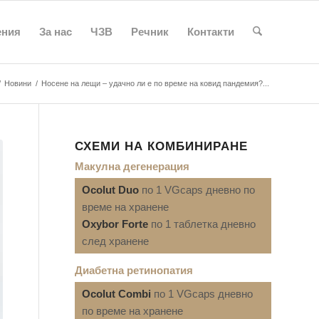
ения
За нас
ЧЗВ
Речник
Контакти
/
Новини
/
Носене на лещи – удачно ли е по време на ковид пандемия?...
СХЕМИ НА КОМБИНИРАНЕ
Макулна дегенерация
Ocolut Duo
по 1 VGcaps дневно по
време на хранене
Oxybor Forte
по 1 таблетка дневно
след хранене
Диабетна ретинопатия
Ocolut Combi
по 1 VGcaps дневно
по време на хранене