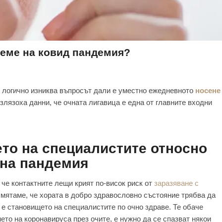
реме на ковид пандемия?
) логично изниква въпросът дали е уместно ежедневното
носене
излязоха данни, че очната лигавица е една от главните входни
ето на специалистите относно
 на пандемия
 че контактните лещи крият по-висок риск от
заразяване с
 смятаме, че хората в добро здравословно състояние трябва да
а е становището на специалистите по очно здраве. Те обаче
ето на коронавируса през очите, е нужно да се спазват някои