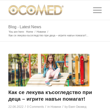
Blog - Latest News
You are here:
Home
/
Новини
/
Как се лекува късогледство при деца – игрите навън помагат!...
Как се лекува късогледство при
деца – игрите навън помагат!
/
/
/
22.06.2022
0 Comments
in
Новини
by
Екип Окомед