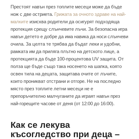
Престоят навън през топлите месеци може да бъде
нож с две остриета.
Грижата за очното здраве на най-
малките
изисква родители да осигурят подходяща
протекция срещу слънчевите лъчи. За безопасна игра
навън детето е добре да има навика да носи слънчеви
очила. За целта те трябва да бъдат леки и удобни,
рамката им да приляга плътно на детското лице, а
протекцията да бъде 100-процентова UV защита. От
полза ще бъде също така носенето на шапка, която
освен тила на децата, защитава очите от лъчите,
които проникват отстрани и отгоре. Не на последно
място през топлите летни месеци не е
препоръчително малчуганите да играят навън през
най-горещите часове от деня (от 12:00 до 16:00).
Как се лекува
късогледство при деца –