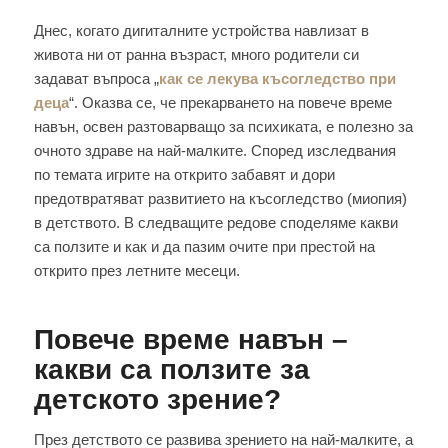
Днес, когато дигиталните устройства навлизат в
живота ни от ранна възраст, много родители си
задават въпроса „
как се лекува късогледство при
деца
“. Оказва се, че прекарването на повече време
навън, освен разтоварващо за психиката, е полезно за
очното здраве на най-малките. Според изследвания
по темата игрите на открито забавят и дори
предотвратяват развитието на късогледство (миопия)
в детството. В следващите редове споделяме какви
са ползите и как и да пазим очите при престой на
открито през летните месеци.
Повече време навън –
какви са ползите за
детското зрение?
През детството се развива зрението на най-малките, а