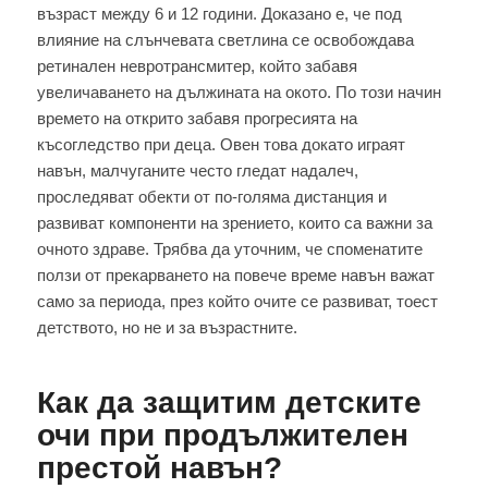
възраст между 6 и 12 години. Доказано е, че под
влияние на слънчевата светлина се освобождава
ретинален невротрансмитер, който забавя
увеличаването на дължината на окото. По този начин
времето на открито забавя прогресията на
късогледство при деца. Овен това докато играят
навън, малчуганите често гледат надалеч,
проследяват обекти от по-голяма дистанция и
развиват компоненти на зрението, които са важни за
очното здраве. Трябва да уточним, че споменатите
ползи от прекарването на повече време навън важат
само за периода, през който очите се развиват, тоест
детството, но не и за възрастните.
Как да защитим детските
очи при продължителен
престой навън?