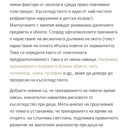
някои фактори от околната среда пряко повлияват
този процес. Късогледството е едно от най-честите
рефракторни нарушения в детска възраст.
Малчуганите с миопия виждат размазано далечните
предмети и обекти. Според офталмолозите причината
е нарастване на аксиалната дължина на окото (тоест
нарастване на очната ябълка повече от нормалното).
Това се определя както от генетичната
предразположеност, така и от някои навици.
Например
прекомерното взиране в близки обекти, като
телевизор, книга, телефон
и др., може да доведе до
прогресия на късогледството.
Добрите новини са, че прекарването на повече време
навън, значително намалява рисковете от
късогледство при деца. Мета-анализ на проучвания
по темата установява, че прекарването на време на
открито, на слънчева светлина, подпомага правилното
развитие на зрителния анализатор при деца на