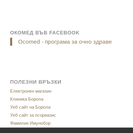
ОКОМЕД ВЪВ FACEBOOK
Ocomed - програма за очно здраве
ПОЛЕЗНИ ВРЪЗКИ
Електронен магазин
Клиника Борола
Уеб сайт на Борола
Уеб сайт за псориазис
Фамилия Имунобор
Сайт за менопаузата