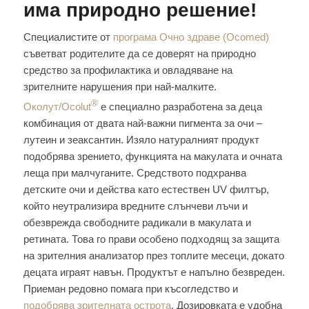
има природно решение!
Специалистите от
програма Очно здраве (Ocomed)
съветват родителите да се доверят на природно
средство за профилактика и овладяване на
зрителните нарушения при най-малките.
®
Околут/Ocolut
е специално разработена за деца
комбинация от двата най-важни пигмента за очи –
лутеин и зеаксантин. Изяло натуралният продукт
подобрява зрението, функцията на макулата и очната
леща при малчуганите. Средството подхранва
детските очи и действа като естествен UV филтър,
който неутрализира вредните слънчеви лъчи и
обезврежда свободните радикали в макулата и
ретината. Това го прави особено подходящ за защита
на зрителния анализатор през топлите месеци, докато
децата играят навън. Продуктът е напълно безвреден.
Приеман редовно помага при късогледство и
подобрява зрителната острота
. Дозировката е удобна