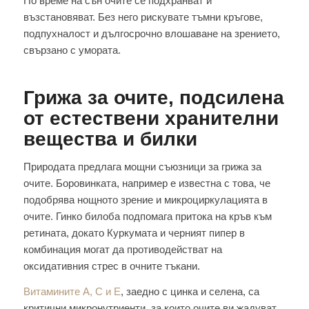
По време на сън очите се подхранват и
възстановяват. Без него рискувате тъмни кръгове,
подпухналост и дългосрочно влошаване на зрението,
свързано с умората.
Грижа за очите, подсилена
от естествени хранителни
вещества и билки
Природата предлага мощни съюзници за грижа за
очите. Боровинката, например е известна с това, че
подобрява нощното зрение и микроциркулацията в
очите. Гинко билоба подпомага притока на кръв към
ретината, докато Куркумата и черният пипер в
комбинация могат да противодействат на
оксидативния стрес в очните тъкани.
Витамините А, С и Е
, заедно с цинка и селена, са
критични микронутриенти, за които очите ви жадуват.