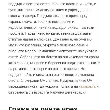
поддържа повърхността на очите влажна и чиста, е
чувствителен към дехидратация и увреждане от
околната среда. Продължителното време пред
екрана, климатизираните помещения и
недостатъчното пиене на вода допринасят за този
проблем. Набавянето на качествена хидратация
отвътре навън е ключова. Доказано е, че омега-3
мастните киселини, открити в лененото семе и
рибеното масло, намаляват симптомите на сухота в
очите. Добавянето на богати на антиоксиданти храни
като спанак, моркови и боровинки поддържа клетките
на ретината, отговорни за острото зрение. Не
подценявайте и силата на естествените слънчеви
очила, блокиращи UV лъчите. Кумулативните UV
увреждания могат да ускорят появата на
катаракта
и
свързаната с възрастта макулна дегенерация.
Грижа за очите чрез