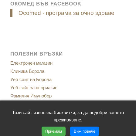
ОКОМЕД ВЪВ FACEBOOK
Ocomed - програма за очно здраве
ПОЛЕЗНИ ВРЪЗКИ
Електронен магазин
Клиника Борола
Уеб сайт на Борола
Уеб сайт за псориазис
Фамилия Имунобор
Сайт за менопаузата
Сайт за имунитет
Този сайт използва бисквитки, за да подобри вашето
преживяване.
Приемам
Виж повече