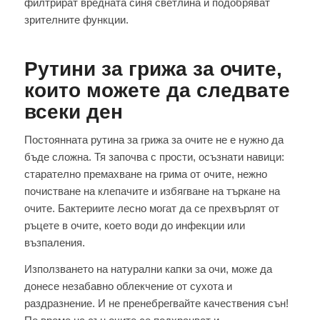
филтрират вредната синя светлина и подобряват
зрителните функции.
Рутини за грижа за очите,
които можете да следвате
всеки ден
Постоянната рутина за грижа за очите не е нужно да
бъде сложна. Тя започва с прости, осъзнати навици:
старателно премахване на грима от очите, нежно
почистване на клепачите и избягване на търкане на
очите. Бактериите лесно могат да се прехвърлят от
ръцете в очите, което води до инфекции или
възпаления.
Използването на натурални капки за очи, може да
донесе незабавно облекчение от сухота и
раздразнение. И не пренебрегвайте качествения сън!