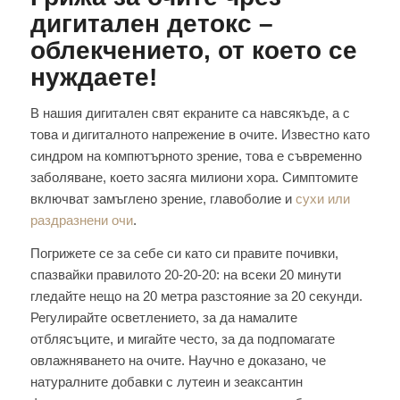
дигитален детокс –
облекчението, от което се
нуждаете!
В нашия дигитален свят екраните са навсякъде, а с
това и дигиталното напрежение в очите. Известно като
синдром на компютърното зрение, това е съвременно
заболяване, което засяга милиони хора. Симптомите
включват замъглено зрение, главоболие и
сухи или
раздразнени очи
.
Погрижете се за себе си като си правите почивки,
спазвайки правилото 20-20-20: на всеки 20 минути
гледайте нещо на 20 метра разстояние за 20 секунди.
Регулирайте осветлението, за да намалите
отблясъците, и мигайте често, за да подпомагате
овлажняването на очите. Научно е доказано, че
натуралните добавки с лутеин и зеаксантин