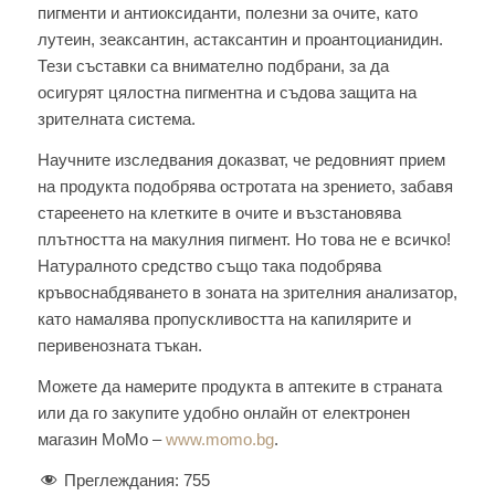
пигменти и антиоксиданти, полезни за очите, като
лутеин, зеаксантин, астаксантин и проантоцианидин.
Тези съставки са внимателно подбрани, за да
осигурят цялостна пигментна и съдова защита на
зрителната система.
Научните изследвания доказват, че редовният прием
на продукта подобрява остротата на зрението, забавя
стареенето на клетките в очите и възстановява
плътността на макулния пигмент. Но това не е всичко!
Натуралното средство също така подобрява
кръвоснабдяването в зоната на зрителния анализатор,
като намалява пропускливостта на капилярите и
перивенозната тъкан.
Можете да намерите продукта в аптеките в страната
или да го закупите удобно онлайн от електронен
магазин МоМо –
www.momo.bg
.
Преглеждания:
755