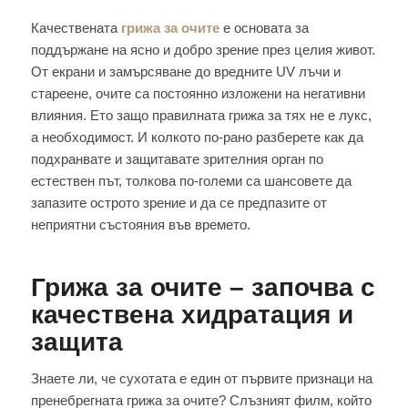
Качествената
грижа за очите
е основата за
поддържане на ясно и добро зрение през целия живот.
От екрани и замърсяване до вредните UV лъчи и
стареене, очите са постоянно изложени на негативни
влияния. Ето защо правилната грижа за тях не е лукс,
а необходимост. И колкото по-рано разберете как да
подхранвате и защитавате зрителния орган по
естествен път, толкова по-големи са шансовете да
запазите острото зрение и да се предпазите от
неприятни състояния във времето.
Грижа за очите – започва с
качествена хидратация и
защита
Знаете ли, че сухотата е един от първите признаци на
пренебрегната грижа за очите? Слъзният филм, който