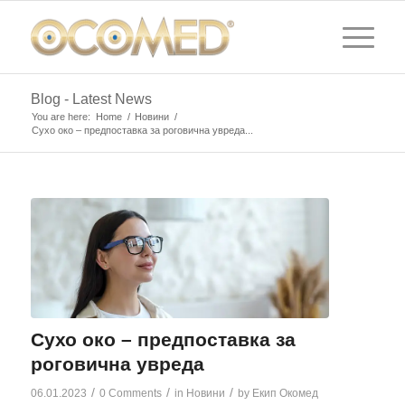
Blog - Latest News
You are here:
Home
/
Новини
/
Сухо око – предпоставка за роговична увреда...
Сухо око – предпоставка за
роговична увреда
/
/
/
06.01.2023
0 Comments
in
Новини
by
Екип Окомед