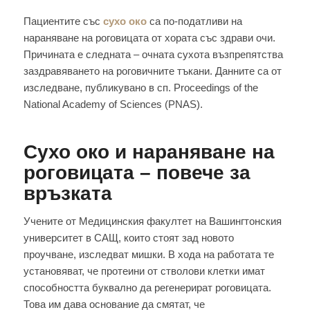
Пациентите със
сухо око
са по-податливи на
нараняване на роговицата от хората със здрави очи.
Причината е следната – очната сухота възпрепятства
заздравяването на роговичните тъкани. Данните са от
изследване, публикувано в сп. Proceedings of the
National Academy of Sciences (PNAS).
Сухо око и нараняване на
роговицата – повече за
връзката
Учените от Медицинския факултет на Вашингтонския
университет в САЩ, които стоят зад новото
проучване, изследват мишки. В хода на работата те
установяват, че протеини от стволови клетки имат
способността буквално да регенерират роговицата.
Това им дава основание да смятат, че