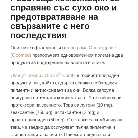
справяне със сухо око и
предотвратяване на
свързаните с него
последствия
Опитните офталмолози от
програма Очно здраве
(Ocomed)
препоръчват едновременния прием на два
продукта за поддържане на влагата в очите.
®
Околут Комби / Ocolut
Combi
e първият природен
продукт у нас, който съдържа всички необходими
пигменти и антиоксиданти за очи. Всяка капсула
осигурява оптимални количества от 4-те най-мощни
протектора на зрението. Това са лутеин (10 mg),
зеаксантин (750 μg), астаксантин (2 mg) и
проантоцианидин (50 mg). Съставки са комбинирани
така, че заедно да осигуряват пълна пигментна и
съдова защита за очите. Приемът предпазва и