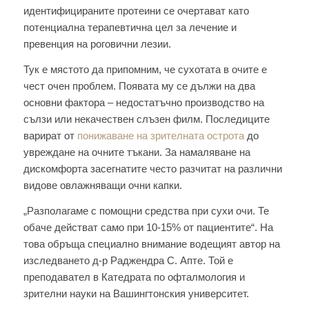
идентифицираните протеини се очертават като
потенциална терапевтична цел за лечение и
превенция на роговични лезии.
Тук е мястото да припомним, че сухотата в очите е
чест очен проблем. Появата му се дължи на два
основни фактора – недостатъчно производство на
сълзи или некачествен слъзен филм. Последиците
варират от
понижаване на зрителната острота
до
увреждане на очните тъкани. За намаляване на
дискомфорта засегнатите често разчитат на различни
видове овлажняващи очни капки.
„Разполагаме с помощни средства при сухи очи. Те
обаче действат само при 10-15% от пациентите“. На
това обръща специално внимание водещият автор на
изследването д-р Раджендра С. Апте. Той е
преподавател в Катедрата по офталмология и
зрителни науки на Вашингтонския университет.