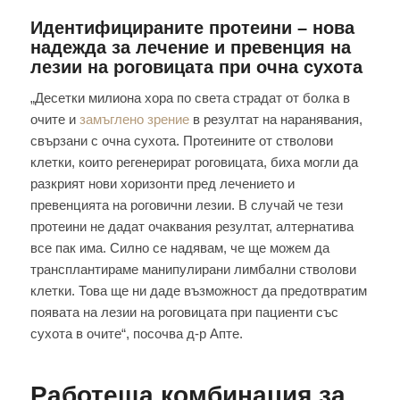
Идентифицираните протеини – нова
надежда за лечение и превенция на
лезии на роговицата при очна сухота
„Десетки милиона хора по света страдат от болка в
очите и
замъглено зрение
в резултат на наранявания,
свързани с очна сухота. Протеините от стволови
клетки, които регенерират роговицата, биха могли да
разкрият нови хоризонти пред лечението и
превенцията на роговични лезии. В случай че тези
протеини не дадат очаквания резултат, алтернатива
все пак има. Силно се надявам, че ще можем да
трансплантираме манипулирани лимбални стволови
клетки. Това ще ни даде възможност да предотвратим
появата на лезии на роговицата при пациенти със
сухота в очите“, посочва д-р Апте.
Работеща комбинация за