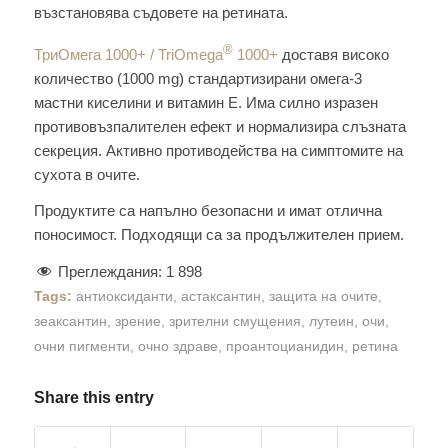
възстановява съдовете на ретината.
®
ТриОмега 1000+ / TriOmega
1000+
доставя високо
количество (1000 mg) стандартизирани омега-3
мастни киселини и витамин E. Има силно изразен
противовъзпалителен ефект и нормализира слъзната
секреция. Активно противодейства на симптомите на
сухота в очите.
Продуктите са напълно безопасни и имат отлична
поносимост. Подходящи са за продължителен прием.
Преглеждания:
1 898
Tags:
антиоксиданти
,
астаксантин
,
защита на очите
,
зеаксантин
,
зрение
,
зрителни смущения
,
лутеин
,
очи
,
очни пигменти
,
очно здраве
,
проантоцианидин
,
ретина
Share this entry