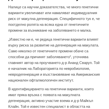
Налице са научни доказателства, че много генетични
варианти увеличават или намаляват индивидуалния
риск от макулна дегенерация. Специфичното тук е, че
поотделно ролята на всяка една от генетичните
промени за възникване на заболяването е малка.
„Известно ни е, че редица генетични варианти влияят
върху риска за развитие на дегенерация на макулата.
Само няколко от генетичните промени обаче са
способни да причинят заболяването“, уточнява
главният автор на проучването д-р Ананд Сваруп. Той
е началник на Лабораторията по невробиология,
невродегенерация и възстановяване на Американския
национален офталмологичен институт.
В идентифицирането на генетични варианти, които
имат пряка връзка с появата на макулната
дегенерация, активно участие взема и д-р Майкъл
Клайн. Той е известен специалист в областта на