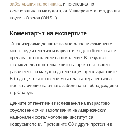
заболявания на ретината
, и по-специално
дегенерация на макулата, от Университета по здравни
науки в Орегон (OHSU).
Коментарът на експертите
„Анализирахме данните на многолюдни фамилии с
много редки генетични варианти, където болестта се
предава от поколение на поколение. В резултат
открихме два протеина, които са пряко свързани с
развитието на макулна дегенерация при възрастните.
В бъдеще тези протеини могат да са терапевтична
цел за лечение на очното заболяване“, обнадежден е
д-р Сваруп.
Данните от генетични изследвания на възрастово
обусловени очни заболявания на Американския
национален офталмологичен институт са
недвусмислени. Протеините C8 и други протеини в