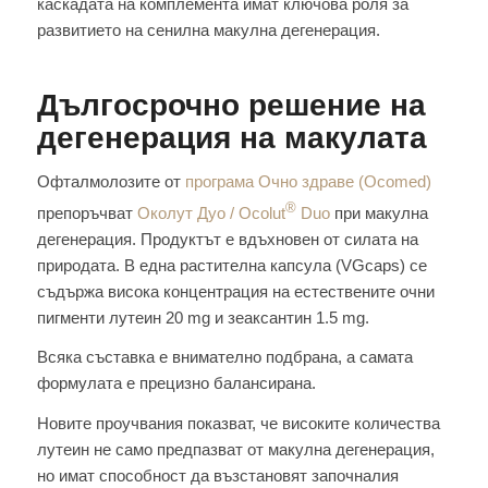
каскадата на комплемента имат ключова роля за
развитието на сенилна макулна дегенерация.
Дългосрочно решение на
дегенерация на макулата
Офталмолозите от
програма Очно здраве (Ocomed)
®
препоръчват
Околут Дуо / Ocolut
Duo
при макулна
дегенерация. Продуктът е вдъхновен от силата на
природата. В една растителна капсула (VGcaps) се
съдържа висока концентрация на естествените очни
пигменти лутеин 20 mg и зеаксантин 1.5 mg.
Всяка съставка е внимателно подбрана, а самата
формулата е прецизно балансирана.
Новите проучвания показват, че високите количества
лутеин не само предпазват от макулна дегенерация,
но имат способност да възстановят започналия