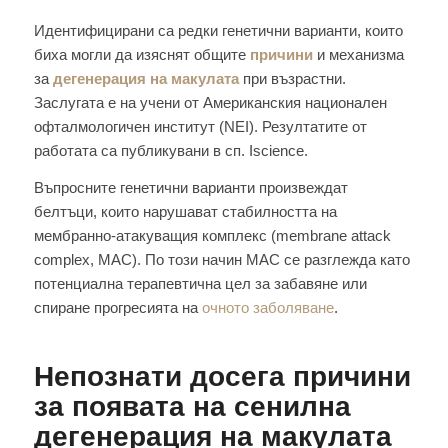
Идентифицирани са редки генетични варианти, които
биха могли да изяснят общите
причини
и механизма
за
дегенерация на макулата
при възрастни.
Заслугата е на учени от Американския национален
офталмологичен институт (NEI). Резултатите от
работата са публикувани в сп. Iscience.
Въпросните генетични варианти произвеждат
белтъци, които нарушават стабилността на
мембранно-атакуващия комплекс (membrane attack
complex, MAC). По този начин MAC се разглежда като
потенциална терапевтична цел за забавяне или
спиране прогресията на
очното заболяване
.
Непознати досега причини
за появата на сенилна
дегенерация на макулата