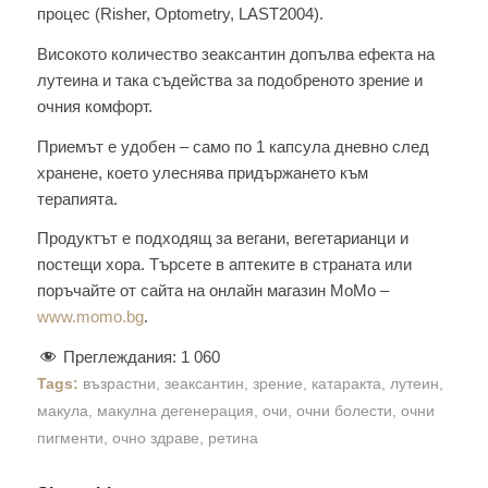
процес (Risher, Optometry, LAST2004).
Високото количество зеаксантин допълва ефекта на
лутеина и така съдейства за подобреното зрение и
очния комфорт.
Приемът е удобен – само по 1 капсула дневно след
хранене, което улеснява придържането към
терапията.
Продуктът е подходящ за вегани, вегетарианци и
постещи хора. Търсете в аптеките в страната или
поръчайте от сайта на онлайн магазин МоМо –
www.momo.bg
.
Преглеждания:
1 060
Tags:
възрастни
,
зеаксантин
,
зрение
,
катаракта
,
лутеин
,
макула
,
макулна дегенерация
,
очи
,
очни болести
,
очни
пигменти
,
очно здраве
,
ретина