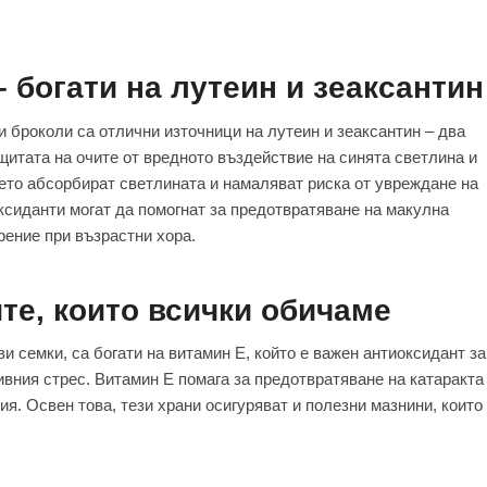
 богати на лутеин и зеаксантин
и броколи са отлични източници на лутеин и зеаксантин – два
щитата на очите от вредното въздействие на синята светлина и
дето абсорбират светлината и намаляват риска от увреждане на
оксиданти могат да помогнат за предотвратяване на макулна
рение при възрастни хора.
ите, които всички обичаме
и семки, са богати на витамин E, който е важен антиоксидант за
ивния стрес. Витамин E помага за предотвратяване на катаракта
я. Освен това, тези храни осигуряват и полезни мазнини, които