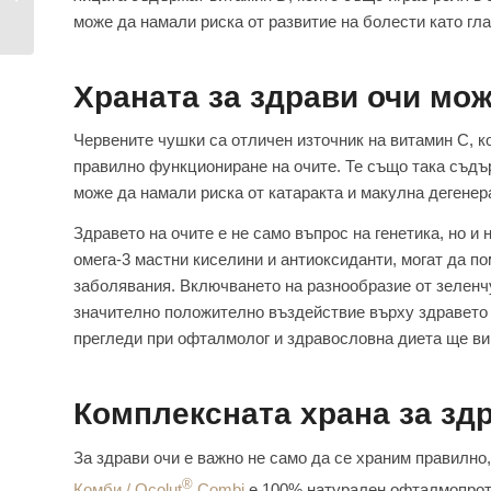
подобряване...
може да намали риска от развитие на болести като гл
Храната за здрави очи мо
Червените чушки са отличен източник на витамин C, к
правилно функциониране на очите. Те също така съдър
може да намали риска от катаракта и макулна дегенер
Здравето на очите е не само въпрос на генетика, но и 
омега-3 мастни киселини и антиоксиданти, могат да по
заболявания. Включването на разнообразие от зеленч
значително положително въздействие върху здравето 
прегледи при офталмолог и здравословна диета ще ви 
Комплексната храна за здр
За здрави очи е важно не само да се храним правилно
®
Комби / Ocolut
Combi
е 100% натурален офталмопрот