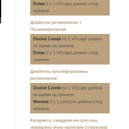
Entan
2 x 1 VGcaps дневно след
хранене
Диабетна ретинопатия +
Полиневропатия
Ocolut Combi
по 1 VGcaps дневно
по време на хранене
Entan
2 x 1 VGcaps дневно след
хранене
Диабетна пролиферативна
ретинопатия
Ocolut Combi
по 1 VGcaps дневно
по време на хранене
Neostat
3 x 1 капсули дневно след
хранене
н
Катаракта, синдром на сухо око,
повишено очно налягане (глаукома)