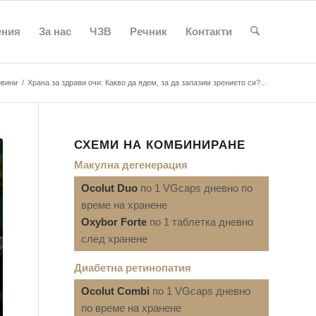
ения
За нас
ЧЗВ
Речник
Контакти
вини
/
Храна за здрави очи: Какво да ядем, за да запазим зрението си?...
СХЕМИ НА КОМБИНИРАНЕ
Макулна дегенерация
Ocolut Duo
по 1 VGcaps дневно по
време на хранене
Oxybor Forte
по 1 таблетка дневно
след хранене
Диабетна ретинопатия
Ocolut Combi
по 1 VGcaps дневно
по време на хранене