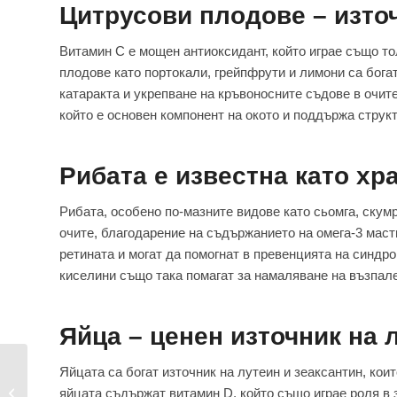
Цитрусови плодове – изто
Витамин C е мощен антиоксидант, който играе също т
плодове като портокали, грейпфрути и лимони са богат
катаракта и укрепване на кръвоносните съдове в очите
който е основен компонент на окото и поддържа структ
Рибата е известна като хр
Рибата, особено по-мазните видове като сьомга, скумр
очите, благодарение на съдържанието на омега-3 маст
ретината и могат да помогнат в превенцията на синдр
киселини също така помагат за намаляване на възпал
Яйца – ценен източник на 
Яйцата са богат източник на лутеин и зеаксантин, коит
Замъглено зрение –
причини и решения за
яйцата съдържат витамин D, който също играе роля в 