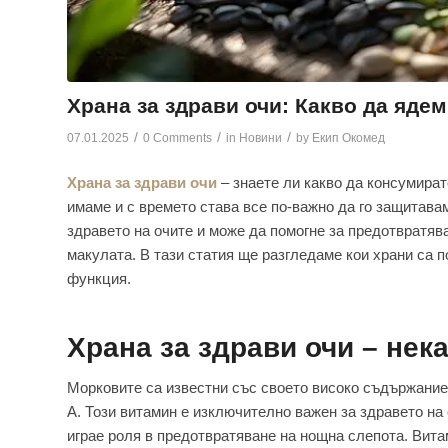
Храна за здрави очи: Какво да ядем
/
/
/
07.01.2025
0 Comments
in
Новини
by
Екип Окомед
Храна за здрави очи
– знаете ли какво да консумират
имаме и с времето става все по-важно да го защитав
здравето на очите и може да помогне за предотвратяв
макулата. В тази статия ще разгледаме кои храни са п
функция.
Храна за здрави очи – нек
Морковите са известни със своето високо съдържание 
A. Този витамин е изключително важен за здравето на 
играе роля в предотвратяване на нощна слепота. Вит