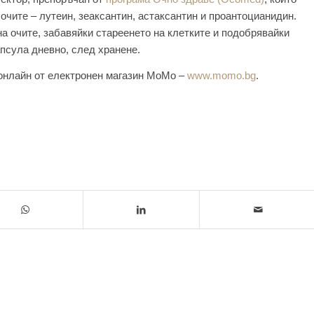
очите – лутеин, зеаксантин, астаксантин и проантоцианидин.
на очите, забавяйки стареенето на клетките и подобрявайки
псула дневно, след хранене.
 онлайн от електронен магазин МоМо –
www.momo.bg
.