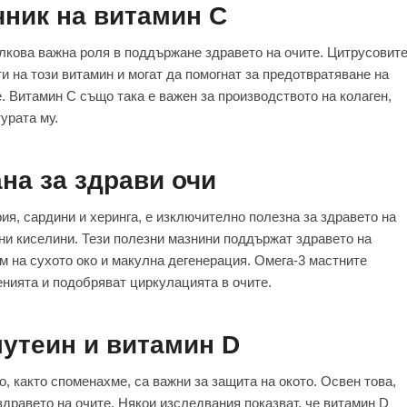
чник на витамин C
олкова важна роля в поддържане здравето на очите. Цитрусовит
и на този витамин и могат да помогнат за предотвратяване на
. Витамин C също така е важен за производството на колаген,
урата му.
ана за здрави очи
ия, сардини и херинга, е изключително полезна за здравето на
ни киселини. Тези полезни мазнини поддържат здравето на
ом на сухото око и макулна дегенерация. Омега-3 мастните
енията и подобряват циркулацията в очите.
лутеин и витамин D
о, както споменахме, са важни за защита на окото. Освен това,
здравето на очите. Някои изследвания показват, че витамин D