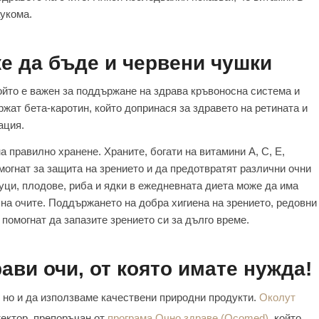
аукома.
же да бъде и червени чушки
ойто е важен за поддържане на здрава кръвоносна система и
жат бета-каротин, който допринася за здравето на ретината и
ация.
на правилно хранене. Храните, богати на витамини A, C, E,
могнат за защита на зрението и да предотвратят различни очни
уци, плодове, риба и ядки в ежедневната диета може да има
на очите. Поддържането на добра хигиена на зрението, редовни
помогнат да запазите зрението си за дълго време.
ави очи, от която имате нужда!
, но и да използваме качествени природни продукти.
Околут
ектор, препоръчан от
програма Очно здраве (Ocomed)
, който