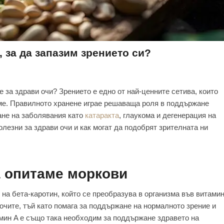
, за да запазим зрението си?
е за здрави очи? Зрението е едно от най-ценните сетива, които
аме. Правилното хранене играе решаваща роля в поддържане
ане на заболявания като
катаракта
, глаукома и дегенерация на
олезни за здрави очи и как могат да подобрят зрителната ни
а опитаме моркови
на бета-каротин, който се преобразува в организма във витами
очите, тъй като помага за поддържане на нормалното зрение и
амин A е също така необходим за поддържане здравето на