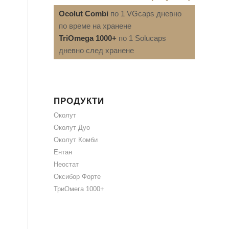
Ocolut Combi
по 1 VGcaps дневно
по време на хранене
TriOmega 1000+
по 1 Solucaps
дневно след хранене
ПРОДУКТИ
Околут
Околут Дуо
Околут Комби
Ентан
Неостат
Оксибор Форте
ТриОмега 1000+