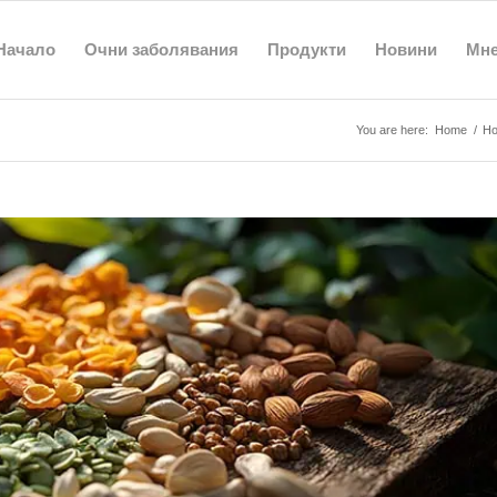
Начало
Очни заболявания
Продукти
Новини
Мн
You are here:
Home
/
Но