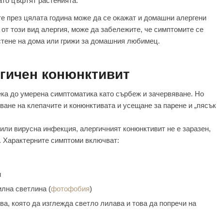
гато цъфтят растенията.
те през цялата година може да се окажат и домашни алергени
от този вид алергия, може да забележите, че симптомите се
стене на дома или грижи за домашния любимец.
гичен конюнктивит
ека до умерена симптоматика като сърбеж и зачервяване. Но
ване на клепачите и конюнктивата и усещане за парене и „пясък
 или вирусна инфекция, алергичният конюнктивит не е заразен,
к. Характерните симптоми включват:
и
илна светлина (
фотофобия
)
ва, която да изглежда светло лилава и това да попречи на