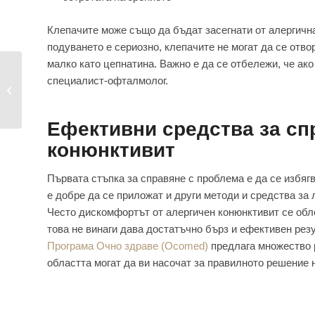
Клепачите може също да бъдат засегнати от алергичнат
подуването е сериозно, клепачите не могат да се отв
малко като цепнатина. Важно е да се отбележи, че ак
Очни проблеми при
специалист-офталмолог.
диабетици отвъд
ретино...
Ефективни средства за сп
конюнктивит
Първата стъпка за справяне с проблема е да се избягв
е добре да се приложат и други методи и средства за 
Често дискомфортът от алергичен конюнктивит се обле
това не винаги дава достатъчно бърз и ефективен резу
Програма Очно здраве (Ocomed)
предлага множество 
областта могат да ви насочат за правилното решение 