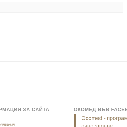
РМАЦИЯ ЗА САЙТА
ОКОМЕД ВЪВ FACE
Ocomed - програм
олявания
очно здраве