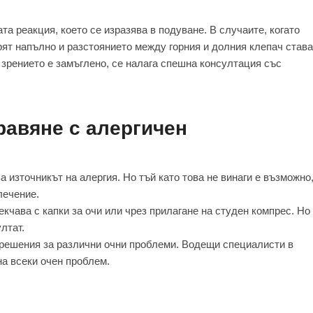
а реакция, което се изразява в подуване. В случаите, когато
орят напълно и разстоянието между горния и долния клепач става
о зрението е замъглено, се налага спешна консултация със
равяне с алергичен
а източникът на алергия. Но тъй като това не винаги е възможно
лечение.
кчава с капки за очи или чрез прилагане на студен компрес. Но
лтат.
решения за различни очни проблеми. Водещи специалисти в
на всеки очен проблем.