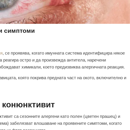
 и симптоми
ия
, се проявява, когато имунната система идентифицира някое
а реагира остро и да произвежда антитела, наречени
вобождават химикали, което предизвиква алергичната реакция.
авицата, която покрива предната част на окото, включително и
 конюнктивит
ктивит са сезонните алергени като полен (цветен прашец) и
рема) забелязват влошаване на проявените симптоми, когато