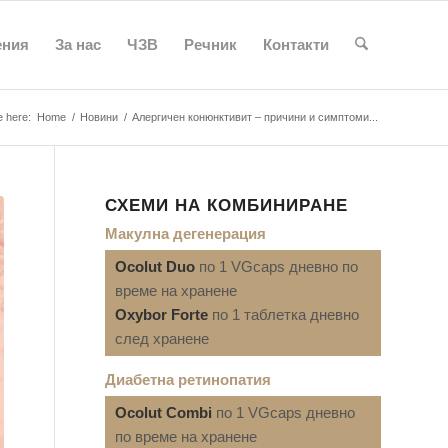
ения
За нас
ЧЗВ
Речник
Контакти
e here:
Home
/
Новини
/
Алергичен конюнктивит – причини и симптоми...
СХЕМИ НА КОМБИНИРАНЕ
Макулна дегенерация
Ocolut Duo
по 1 VGcaps дневно по
време на хранене
Oxybor Forte
по 1 таблетка дневно
след хранене
Диабетна ретинопатия
Ocolut Combi
по 1 VGcaps дневно
по време на хранене