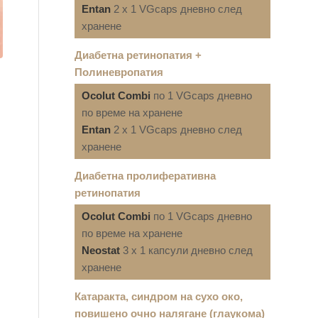
Entan
2 x 1 VGcaps дневно след
хранене
Диабетна ретинопатия +
Полиневропатия
Ocolut Combi
по 1 VGcaps дневно
по време на хранене
Entan
2 x 1 VGcaps дневно след
хранене
Диабетна пролиферативна
ретинопатия
Ocolut Combi
по 1 VGcaps дневно
по време на хранене
Neostat
3 x 1 капсули дневно след
хранене
Катаракта, синдром на сухо око,
повишено очно налягане (глаукома)