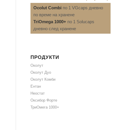
Ocolut Combi
по 1 VGcaps дневно
по време на хранене
TriOmega 1000+
по 1 Solucaps
дневно след хранене
ПРОДУКТИ
Околут
Околут Дуо
Околут Комби
Ентан
Неостат
Оксибор Форте
ТриОмега 1000+