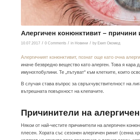
Алергичен конюнктивит – причини
/
/
/
10.07.2017
0 Comments
in
Новини
by
Екип Окомед
Алергичният конюнктивит, познат още като очна алерг
иначе безвредно вещество като алерген. Това я кара д
имуноглобулини. Те „пътуват“ към клетките, които ос
В случая става въпрос за свръхчувствителност на лиг
вътрешната повърхност на клепачите.
Причинители на
алергичен
Някои от най-честите причинители на алергичен конюн
плесен. Хората със сезонен алергичен ринит (сенна х