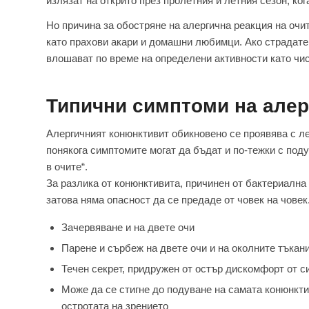
излязат на открито през пролетния и летния сезон, ко
Но причина за обостряне на алергична реакция на очи
като прахови акари и домашни любимци. Ако страдате 
влошават по време на определени активности като чи
Типични симптоми на алер
Алергичният конюнктивит обикновено се проявява с л
понякога симптомите могат да бъдат и по-тежки с поду
в очите“.
За разлика от конюнктивита, причинен от бактериална
затова няма опасност да се предаде от човек на чове
Зачервяване и на двете очи
Парене и сърбеж на двете очи и на околните тъкан
Течен секрет, придружен от остър дискомфорт от с
Може да се стигне до подуване на самата конюнкти
остротата на зрението