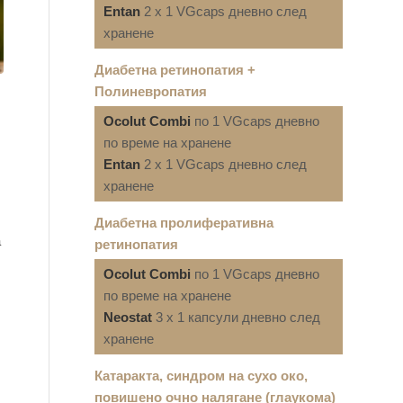
Entan
2 x 1 VGcaps дневно след
хранене
Диабетна ретинопатия +
Полиневропатия
Ocolut Combi
по 1 VGcaps дневно
по време на хранене
Entan
2 x 1 VGcaps дневно след
хранене
Диабетна пролиферативна
а
ретинопатия
Ocolut Combi
по 1 VGcaps дневно
по време на хранене
Neostat
3 x 1 капсули дневно след
хранене
Катаракта, синдром на сухо око,
повишено очно налягане (глаукома)