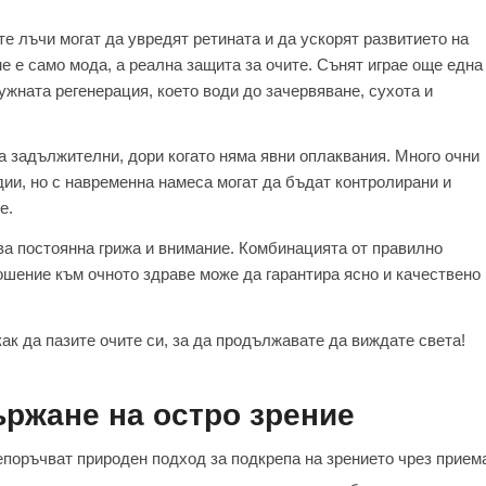
 лъчи могат да увредят ретината и да ускорят развитието на
е е само мода, а реална защита за очите. Сънят играе още една
ужната регенерация, което води до зачервяване, сухота и
 задължителни, дори когато няма явни оплаквания. Много очни
ии, но с навременна намеса могат да бъдат контролирани и
е.
ква постоянна грижа и внимание. Комбинацията от правилно
ошение към очното здраве може да гарантира ясно и качествено
как да пазите очите си, за да продължавате да виждате света!
ържане на остро зрение
поръчват природен подход за подкрепа на зрението чрез прием