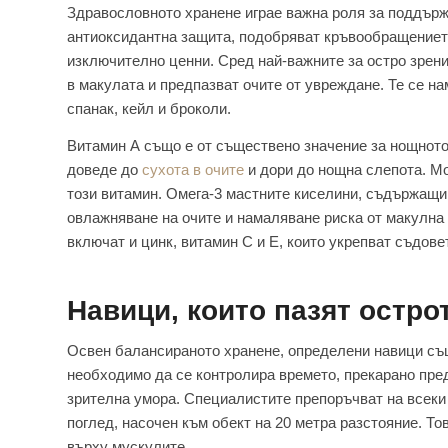
Здравословното хранене играе важна роля за поддърж
антиоксидантна защита, подобряват кръвообращението
изключително ценни. Сред най-важните за остро зрени
в макулата и предпазват очите от увреждане. Те се н
спанак, кейл и броколи.
Витамин А също е от съществено значение за нощното
доведе до
сухота в очите
и дори до нощна слепота. Мо
този витамин. Омега-3 мастните киселини, съдържащи 
овлажняване на очите и намаляване риска от макулна 
включат и цинк, витамин С и Е, които укрепват съдове
Навици, които пазят остро
Освен балансираното хранене, определени навици същ
необходимо да се контролира времето, прекарано пред
зрителна умора. Специалистите препоръчват на всеки 
поглед, насочен към обект на 20 метра разстояние. То
върху мускулите.