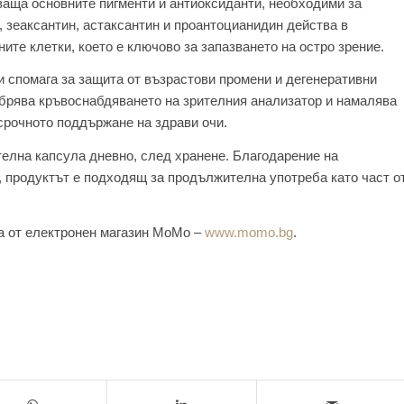
аща основните пигменти и антиоксиданти, необходими за
 зеаксантин, астаксантин и проантоцианидин действа в
ите клетки, което е ключово за запазването на остро зрение.
и спомага за защита от възрастови промени и дегенеративни
обрява кръвоснабдяването на зрителния анализатор и намалява
осрочното поддържане на здрави очи.
телна капсула дневно, след хранене. Благодарение на
, продуктът е подходящ за продължителна употреба като част о
га от електронен магазин MoMo –
www.momo.bg
.