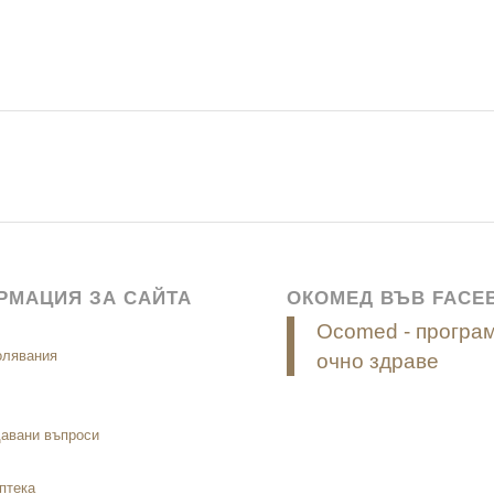
РМАЦИЯ ЗА САЙТА
ОКОМЕД ВЪВ FACE
Ocomed - програм
олявания
очно здраве
давани въпроси
птека