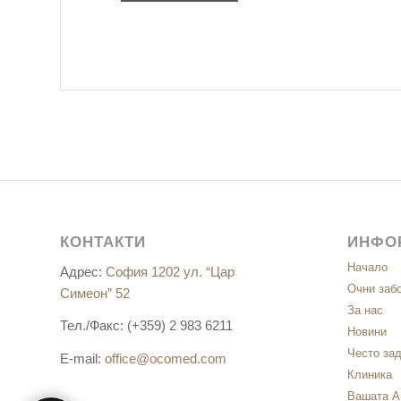
КОНТАКТИ
ИНФО
Начало
Адрес:
София 1202 ул. “Цар
Очни заб
Симеон” 52
За нас
Тел./Факс: (+359) 2 983 6211
Новини
Често за
E-mail:
office@ocomed.com
Клиника
Вашата А