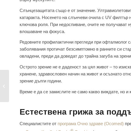
Слънцезащитата също е от значение. Ултравиолетовите
катаракта. Носенето на слънчеви очила с UV филтър н
ключова роля. При недоспиване, очите не получават н
влошаване на фокуса.
Редовните профилактични прегледи при офталмолог са
заболявания протичат безсимптомно в ранните си стад
овладени, преди да доведат до трайна загуба на зрени
Острото зрение не е даденост за цял живот – то изис
хранене, здравословен начин на живот и осъзнато отн
Грижа за очите –
зрение дълги години.
важна за доброто
Време е да се замислите не само какво виждате, но и 
зрение!
Естествена грижа за подд
Специалистите от
програма Очно здраве (Ocomed)
пре
®