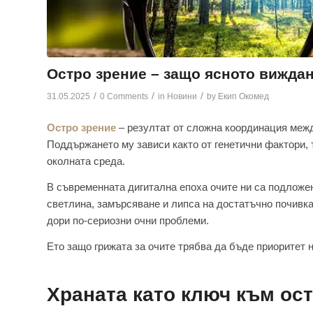
Oстро зрение – защо ясното виждан
/
/
/
31.05.2025
0 Comments
in
Новини
by
Екип Окомед
Остро зрение
– резултат от сложна координация межд
Поддържането му зависи както от генетични фактори, т
околната среда.
В съвременната дигитална епоха очите ни са подложе
светлина, замърсяване и липса на достатъчно почивка
дори по-сериозни очни проблеми.
Ето защо грижата за очите трябва да бъде приоритет н
Храната като ключ към ос