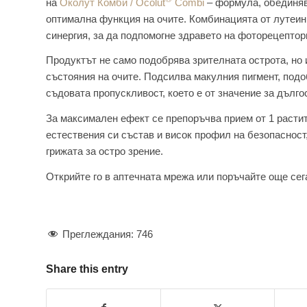
на
Околут Комби / Ocolut
Combi
– формула, обединяв
оптимална функция на очите. Комбинацията от лутеин,
синергия, за да подпомогне здравето на фоторецепторн
Продуктът не само подобрява зрителната острота, но 
състояния на очите. Подсилва макулния пигмент, под
съдовата пропускливост, което е от значение за дълг
За максимален ефект се препоръчва прием от 1 расти
естествения си състав и висок профил на безопасност
грижата за остро зрение.
Открийте го в аптечната мрежа или поръчайте още се
Преглеждания:
746
Share this entry