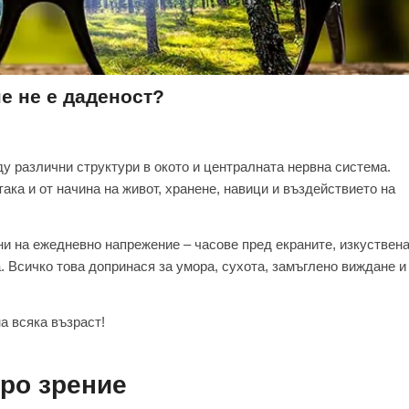
е не е даденост?
у различни структури в окото и централната нервна система.
ака и от начина на живот, хранене, навици и въздействието на
ни на ежедневно напрежение – часове пред екраните, изкуствен
. Всичко това допринася за умора, сухота, замъглено виждане и
а всяка възраст!
тро зрение