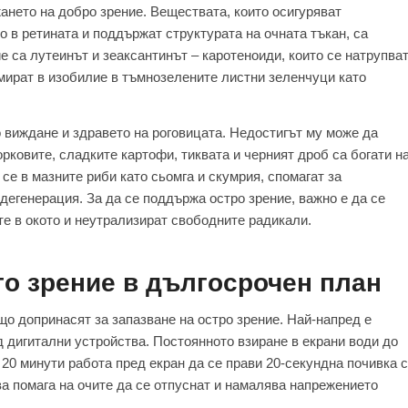
ането на добро зрение. Веществата, които осигуряват
 в ретината и поддържат структурата на очната тъкан, са
е са лутеинът и зеаксантинът – каротеноиди, които се натрупва
амират в изобилие в тъмнозелените листни зеленчуци като
 виждане и здравето на роговицата. Недостигът му може да
рковите, сладките картофи, тиквата и черният дроб са богати н
се в мазните риби като сьомга и скумрия, спомагат за
дегенерация. За да се поддържа остро зрение, важно е да се
те в окото и неутрализират свободните радикали.
то зрение в дългосрочен план
о допринасят за запазване на остро зрение. Най-напред е
 дигитални устройства. Постоянното взиране в екрани води до
20 минути работа пред екран да се прави 20-секундна почивка с
ва помага на очите да се отпуснат и намалява напрежението