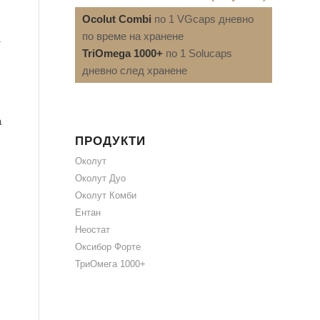
Ocolut Combi
по 1 VGcaps дневно
по време на хранене
т
TriOmega 1000+
по 1 Solucaps
дневно след хранене
а
ПРОДУКТИ
Околут
Околут Дуо
Околут Комби
Ентан
Неостат
Оксибор Форте
ТриОмега 1000+