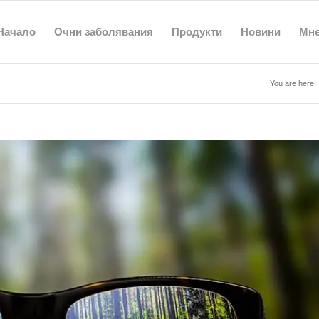
Начало
Очни заболявания
Продукти
Новини
Мн
You are here: