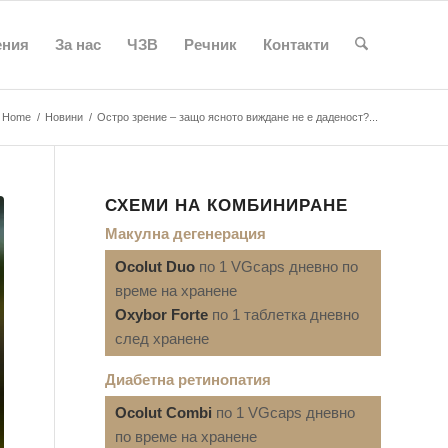
ения
За нас
ЧЗВ
Речник
Контакти
Home
/
Новини
/
Oстро зрение – защо ясното виждане не е даденост?...
СХЕМИ НА КОМБИНИРАНЕ
Макулна дегенерация
Ocolut Duo
по 1 VGcaps дневно по
време на хранене
Oxybor Forte
по 1 таблетка дневно
след хранене
Диабетна ретинопатия
Ocolut Combi
по 1 VGcaps дневно
по време на хранене