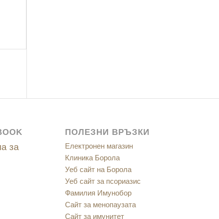
BOOK
ПОЛЕЗНИ ВРЪЗКИ
а за
Електронен магазин
Клиника Борола
Уеб сайт на Борола
Уеб сайт за псориазис
Фамилия Имунобор
Сайт за менопаузата
Сайт за имунитет