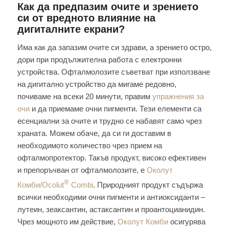
Как да предпазим очите и зрението
си от вредното влияние на
дигиталните екрани?
Има как да запазим очите си здрави, а зрението остро,
дори при продължителна работа с електронни
устройства. Офталмолозите съветват при използване
на дигитално устройство да мигаме редовно,
почиваме на всеки 20 минути, правим
упражнения за
очи
и да приемаме очни пигменти. Тези елементи са
есенциални за очите и трудно се набавят само чрез
храната. Можем обаче, да си ги доставим в
необходимото количество чрез прием на
офталмопротектор. Такъв продукт, високо ефективен
и препоръчван от офталмолозите, е
Околут
®
Комби/Ocolut
Combi
. Природният продукт съдържа
всички необходими очни пигменти и антиоксиданти –
лутеин, зеаксантин, астаксантин и проантоцианидин.
Чрез мощното им действие,
Околут Комби
осигурява