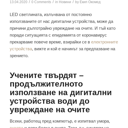
/
/
/
13.04.2020
0 Comments
in
Новини
by
Екип Окомед
LED светлината, излъчвана от постоянно
използваните от нас дигитални устройства, може да
причини дълготрайно увреждане на очите. И тъй като
поради ситуацията с епидемията от коронавирус
прекарваме повече време, взирайки се в
електронните
устройства
, вижте и кой е начинът за предпазване на
зрението.
Учените твърдят –
продължителното
използване на дигитални
устройства води до
увреждане на очите
Всеки, работещ пред компютър, е изпитвал умора,
сухота
и дори болка в очите. Този, т.н. синдром на