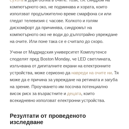
компютърното око, не подминава и хората, които
използват продължително време смарфона си или
гледат телевизия с часове. Колкото и голям
дискомфорт да причинява, синдромът на
компютърното око не води до дълготрайно увреждане
на очите. Или поне така се е считало до скоро.
Учени от Мадридския университет Комплутенсе
споделят пред Boston Monday, че LED светлината,
излъчвана от дигиталните екрани на електронните
устройства, може сериозно да
навреди на очите ни
. Тя
може да е причина за увреждане на ретината и загуба
на зрение. Проучването им посочва потенциално
висок риск за възрастните и
децата
, които
всекидневно използват електронни устройства.
Резултати от проведеното
изследване