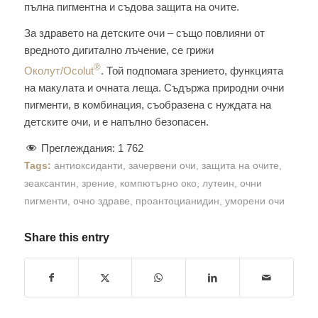
пълна пигментна и съдова защита на очите.
За здравето на детските очи – също повлияни от
вредното дигитално лъчение, се грижи
®
Околут/Ocolut
. Той подпомага зрението, функцията
на макулата и очната леща. Съдържа природни очни
пигменти, в комбинация, съобразена с нуждата на
детските очи, и е напълно безопасен.
Преглеждания:
1 762
Tags:
антиоксиданти
,
зачервени очи
,
защита на очите
,
зеаксантин
,
зрение
,
компютърно око
,
лутеин
,
очни
пигменти
,
очно здраве
,
проантоцианидин
,
уморени очи
Share this entry