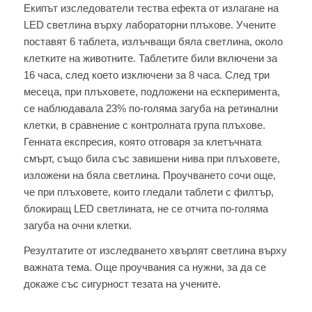
Екипът изследователи тества ефекта от излагане на
LED светлина върху лабораторни плъхове. Учените
поставят 6 таблета, излъчващи бяла светлина, около
клетките на животните. Таблетите били включени за
16 часа, след което изключени за 8 часа. След три
месеца, при плъховете, подложени на ескперимента,
се наблюдавала 23% по-голяма загуба на ретинални
клетки, в сравнение с контролната група плъхове.
Генната експресия, която отговаря за клетъчната
смърт, също била със завишени нива при плъховете,
изложени на бяла светлина. Проучването сочи още,
че при плъховете, които гледали таблети с филтър,
блокиращ LED светлината, не се отчита по-голяма
загуба на очни клетки.
Резултатите от изследването хвърлят светлина върху
важната тема. Още проучвания са нужни, за да се
докаже със сигурност тезата на учените.