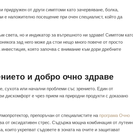
и придружен от други симптоми като зачервяване, болка,
аи е наложително посещение при очен специалист, който да
ъм света, но и индикатор за вътрешното ни здраве! Симптом кат
онякога зад него може да стои нещо много повече от просто
а инвестиция, която започва с внимание към дори дребните
ението и добро очно здраве
, сухота или начални проблеми със зрението. Един от
зи дискомфорт е чрез прием на природни продукти с доказано
лмопротектор, препоръчан от специалистите на
програма Очно
зва от оксидативен стрес. Съдържа мощна комбинация от лутеин
а, които укрепват съдовете в зоната на очите и защитават