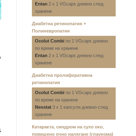
Entan
2 x 1 VGcaps дневно след
хранене
Диабетна ретинопатия +
Полиневропатия
Ocolut Combi
по 1 VGcaps дневно
по време на хранене
Entan
2 x 1 VGcaps дневно след
о
хранене
Диабетна пролиферативна
ретинопатия
Ocolut Combi
по 1 VGcaps дневно
по време на хранене
Neostat
3 x 1 капсули дневно след
хранене
Катаракта, синдром на сухо око,
а
повишено очно налягане (глаукома)