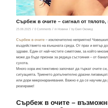
Сърбеж в очите – сигнал от тялото,
/
/
/
25.06.2025
0 Comments
in
Новини
by
Екип Окомед
Сърбеж в очите
– изключително неприятно! Човешките
въздействието на външната среда. От прах и вятър до
здраве. Един от най-честите симптоми, за който мнози
може да бъде признак за редица състояния – от банал
сухота.
Много хора инстинктивно започват да търкат очите си,
ситуацията. Триенето допълнително дразни лигавицата
или дори микронаранявания. Важно е да се научим да 
реагираме!
Сърбеж в очите – възможни