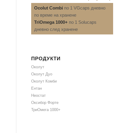
Ocolut Combi
по 1 VGcaps дневно
по време на хранене
TriOmega 1000+
по 1 Solucaps
дневно след хранене
ПРОДУКТИ
Околут
Околут Дуо
Околут Комби
Ентан
Неостат
Оксибор Форте
ТриОмега 1000+
.