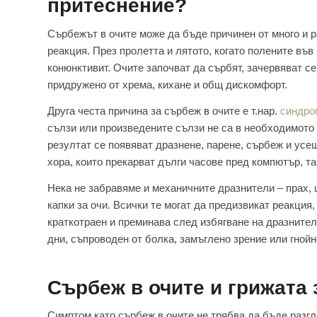
притеснение?
Сърбежът в очите може да бъде причинен от много и р
реакция. През пролетта и лятото, когато полените във
конюнктивит. Очите започват да сърбят, зачервяват се
придружено от хрема, кихане и общ дискомфорт.
Друга честа причина за сърбеж в очите е т.нар.
синдро
сълзи или произведените сълзи не са в необходимото 
резултат се появяват дразнене, парене, сърбеж и усещ
хора, които прекарват дълги часове пред компютър, т
Нека не забравяме и механичните дразнители – прах, 
капки за очи. Всички те могат да предизвикат реакция
краткотраен и преминава след избягване на дразнителя
дни, съпроводен от болка, замъглено зрение или гной
Сърбеж в очите и грижата 
Симптом като сърбеж в очите не трябва да бъде разг