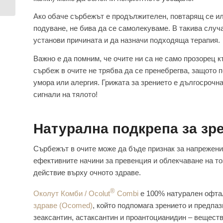
Ако обаче сърбежът е продължителен, повтарящ се ил
подуване, не бива да се самолекуваме. В такива случ
установи причината и да назначи подходяща терапия.
Важно е да помним, че очите ни са не само прозорец к
сърбеж в очите не трябва да се пренебрегва, защото п
умора или алергия. Грижата за зрението е дългосрочн
сигнали на тялото!
Натурална подкрепа за зр
Сърбежът в очите може да бъде признак за напрежение
ефективните начини за превенция и облекчаване на то
действие върху очното здраве.
®
Околут Комби / Ocolut
Combi
е 100% натурален офта
здраве (Ocomed)
, който подпомага зрението и предпа
зеаксантин, астаксантин и проантоцианидин – веществ