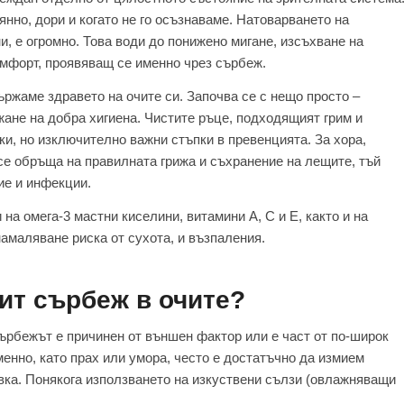
янно, дори и когато не го осъзнаваме. Натоварването на
и, е огромно. Това води до понижено мигане, изсъхване на
омфорт, проявяващ се именно чрез сърбеж.
ържаме здравето на очите си. Започва се с нещо просто –
жане на добра хигиена. Чистите ръце, подходящият грим и
ки, но изключително важни стъпки в превенцията. За хора,
се обръща на правилната грижа и съхранение на лещите, тъй
ие и инфекции.
на омега-3 мастни киселини, витамини А, С и Е, както и на
намаляване риска от сухота, и възпаления.
ит сърбеж в очите?
ърбежът е причинен от външен фактор или е част от по-широк
енно, като прах или умора, често е достатъчно да измием
вка. Понякога използването на изкуствени сълзи (овлажняващи