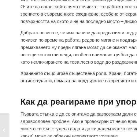
Очите са орган, който няма почивка – те работят посто
зрението в съвременното ежедневие, особено от екран
повърхността на окото и не на последно място – диск
Добрата новина е, че има начини да предпазим и подд
почивки по време на работа, редовно мигане и поддър
премахването му преди лягане могат да се окажат мал
носещи контактни лещи, особено внимание трябва да 
като неглижирането на това лесно води до раздразнен
Храненето също играе съществена роля. Храни, богати 
антиоксиданти, помагат за поддържане на зрението и 
Как да реагираме при упор
Първата стъпка е да се опитаме да разпознаем дали с
здравословен проблем. Ако е провокиран от нещо врем
Слънчеви очила през
лицето си със студена вода и да си дадем малко почи
лятото – повече от
капки) може да облекчи неприятното усещане.
моден...