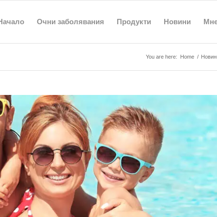
Начало
Очни заболявания
Продукти
Новини
Мн
You are here:
Home
/
Новин