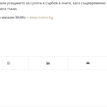
али усещането за сухота и сърбеж в очите, като същевременно
ата тъкан.
ен магазин МоМо –
www.momo.bg
.