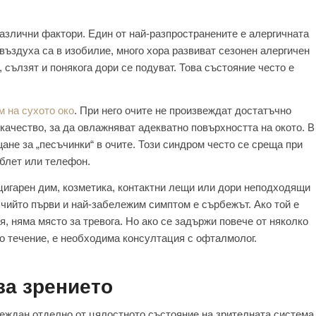
азлични фактори. Един от най-разпространените е алергичната
 въздуха са в изобилие, много хора развиват сезонен алергичен
, сълзят и понякога дори се подуват. Това състояние често е
м на сухото око
. При него очите не произвеждат достатъчно
качество, за да овлажняват адекватно повърхността на окото. В
ане за „песъчинки“ в очите. Този синдром често се среща при
аблет или телефон.
цигарен дим, козметика, контактни лещи или дори неподходящи
, чийто първи и най-забележим симптом е сърбежът. Ако той е
, няма място за тревога. Но ако се задържи повече от няколко
но течение, е необходима консултация с офталмолог.
за зрението
леждан отделно от цялостното състояние на зрителната система