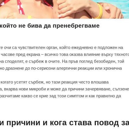
 който не бива да пренебрегваме
 очи са чувствителен орган, който ежедневно е подложен на
 часове пред екрана – всичко това оказва влияние върху тяхнот
на споделят, е сърбеж в очите. На пръв поглед безобиден, той
но дразнене до по-сериозни алергични реакции или хронична
 когато усетят сърбеж, но тази реакция често влошава
, вкарва нови микроби и може да причини зачервяване, сълзене
разчитаме какво се крие зад този симптом и как правилно да
 причини и кога става повод з