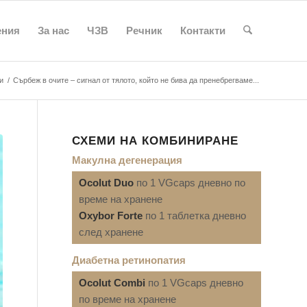
ения
За нас
ЧЗВ
Речник
Контакти
и
/
Сърбеж в очите – сигнал от тялото, който не бива да пренебрегваме...
СХЕМИ НА КОМБИНИРАНЕ
Макулна дегенерация
Ocolut Duo
по 1 VGcaps дневно по
време на хранене
Oxybor Forte
по 1 таблетка дневно
след хранене
Диабетна ретинопатия
Ocolut Combi
по 1 VGcaps дневно
по време на хранене