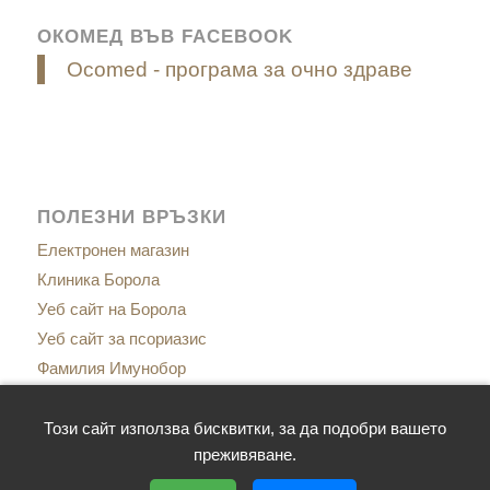
ОКОМЕД ВЪВ FACEBOOK
Ocomed - програма за очно здраве
ПОЛЕЗНИ ВРЪЗКИ
Електронен магазин
Клиника Борола
Уеб сайт на Борола
Уеб сайт за псориазис
Фамилия Имунобор
Сайт за менопаузата
Сайт за имунитет
Този сайт използва бисквитки, за да подобри вашето
преживяване.