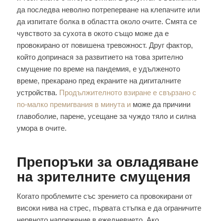
да последва неволно потреперване на клепачите или
да изпитате болка в областта около очите. Смята се
чувството за сухота в окото също може да е
провокирано от повишена тревожност. Друг фактор,
който допринася за развитието на това зрително
смущение по време на пандемия, е удълженото
време, прекарано пред екраните на дигиталните
устройства.
Продължителното взиране е свързано с
по-малко премигвания в минута и
може да причини
главоболие, парене, усещане за чуждо тяло и силна
умора в очите.
Препоръки за овладяване
на зрителните смущения
Когато проблемите със зрението са провокирани от
високи нива на стрес, първата стъпка е да ограничите
нервното напрежение в ежедневието. Ако