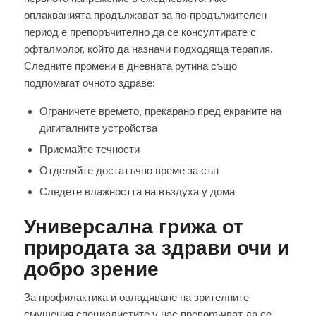
оплакванията продължават за по-продължителен
период е препоръчително да се консултирате с
офталмолог, който да назначи подходяща терапия.
Следните промени в дневната рутина също
подпомагат очното здраве:
Ограничете времето, прекарано пред екраните на
дигиталните устройства
Приемайте течности
Отделяйте достатъчно време за сън
Следете влажността на въздуха у дома
Универсална грижа от
природата за здрави очи и
добро зрение
За профилактика и овладяване на зрителните
смущения специалистите у нас препоръчват да се