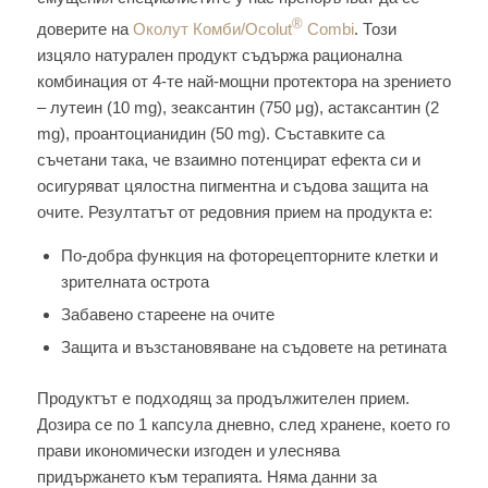
®
доверите на
Околут Комби/Ocolut
Combi
. Този
изцяло натурален продукт съдържа рационална
комбинация от 4-те най-мощни протектора на зрението
– лутеин (10 mg), зеаксантин (750 μg), астаксантин (2
mg), проантоцианидин (50 mg). Съставките са
съчетани така, че взаимно потенцират ефекта си и
осигуряват цялостна пигментна и съдова защита на
очите. Резултатът от редовния прием на продукта е:
По-добра функция на фоторецепторните клетки и
зрителната острота
Забавено стареене на очите
Защита и възстановяване на съдовете на ретината
Продуктът е подходящ за продължителен прием.
Дозира се по 1 капсула дневно, след хранене, което го
прави икономически изгоден и улеснява
придържането към терапията. Няма данни за