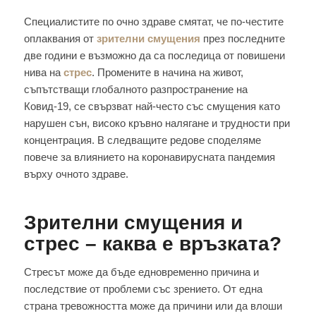
Специалистите по очно здраве смятат, че по-честите
оплаквания от
зрителни смущения
през последните
две години е възможно да са последица от повишени
нива на
стрес
. Промените в начина на живот,
съпътстващи глобалното разпространение на
Ковид-19, се свързват най-често със смущения като
нарушен сън, високо кръвно налягане и трудности при
концентрация. В следващите редове споделяме
повече за влиянието на коронавирусната пандемия
върху очното здраве.
Зрителни смущения и
стрес – каква е връзката?
Стресът може да бъде едновременно причина и
последствие от проблеми със зрението. От една
страна тревожността може да причини или да влоши