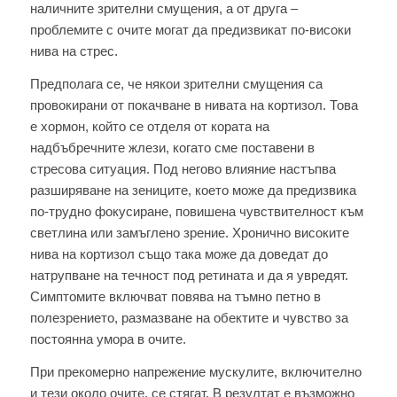
наличните зрителни смущения, а от друга –
проблемите с очите могат да предизвикат по-високи
нива на стрес.
Предполага се, че някои зрителни смущения са
провокирани от покачване в нивата на кортизол. Това
е хормон, който се отделя от кората на
надбъбречните жлези, когато сме поставени в
стресова ситуация. Под негово влияние настъпва
разширяване на зениците, което може да предизвика
по-трудно фокусиране, повишена чувствителност към
светлина или замъглено зрение. Хронично високите
нива на кортизол също така може да доведат до
натрупване на течност под ретината и да я увредят.
Симптомите включват повява на тъмно петно в
полезрението, размазване на обектите и чувство за
постоянна умора в очите.
При прекомерно напрежение мускулите, включително
и тези около очите, се стягат. В резултат е възможно