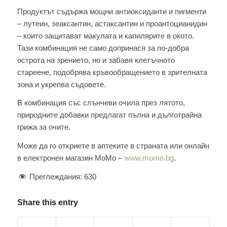
Продуктът съдържа мощни антиоксиданти и пигменти
– лутеин, зеаксантин, астаксантин и проантоцианидин
– които защитават макулата и капилярите в окото.
Тази комбинация не само допринася за по-добра
острота на зрението, но и забавя клетъчното
стареене, подобрява кръвообращението в зрителната
зона и укрепва съдовете.
В комбинация със слънчеви очила през лятото,
природните добавки предлагат пълна и дълготрайна
грижа за очите.
Може да го откриете в аптеките в страната или онлайн
в електронен магазин MoMo –
www.momo.bg
.
Преглеждания:
630
Share this entry