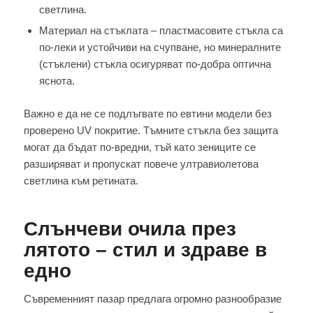
светлина.
Материал на стъклата – пластмасовите стъкла са
по-леки и устойчиви на счупване, но минералните
(стъклени) стъкла осигуряват по-добра оптична
яснота.
Важно е да не се подлъгвате по евтини модели без
проверено UV покритие. Тъмните стъкла без защита
могат да бъдат по-вредни, тъй като зениците се
разширяват и пропускат повече ултравиолетова
светлина към ретината.
Слънчеви очила през
лятото – стил и здраве в
едно
Съвременният пазар предлага огромно разнообразие