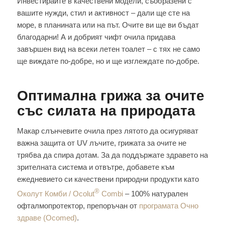
Инвестирайте в качествени модели, съобразени с
вашите нужди, стил и активност – дали ще сте на
море, в планината или на път. Очите ви ще ви бъдат
благодарни! А и добрият чифт очила придава
завършен вид на всеки летен тоалет – с тях не само
ще виждате по-добре, но и ще изглеждате по-добре.
Оптимална грижа за очите
със силата на природата
Макар слънчевите очила през лятото да осигуряват
важна защита от UV лъчите, грижата за очите не
трябва да спира дотам. За да поддържате здравето на
зрителната система и отвътре, добавете към
ежедневието си качествени природни продукти като
®
Околут Комби / Ocolut
Combi
– 100% натурален
офталмопротектор, препоръчан от
програмата Очно
здраве (Ocomed)
.