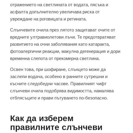
отражението на светлината от водата, пясъка и
асфалта допълнително увеличава риска от
увреждане на роговицата и ретината.
Слънчевите очила през лятото защитават очите от
вредните ултравиолетови лъчи. Те предотвратяват
развитието на очни заболявания като катаракта,
фотоалергични реакции, макулна дегенерация и дори
временна слепота от прекомерна светлина.
Освен това, при шофиране, слънцето може да
заслепи водача, особено в ранните сутрешни и
късните следобедни часове. Правилният чифт
слънчеви очила подобрява видимостта, намалява
отблясъците и прави пътуването по-безопасно.
Как да изберем
правилните слънчеви