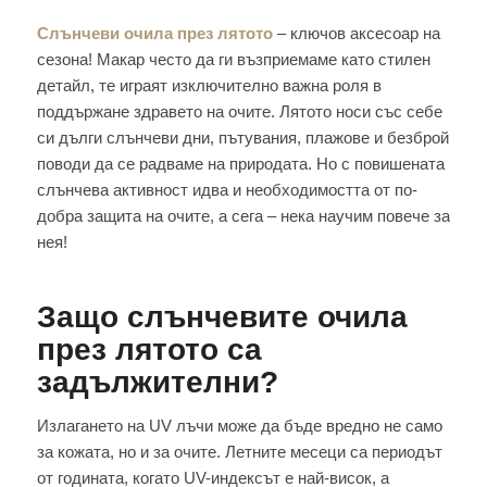
Слънчеви очила през лятото
– ключов аксесоар на
сезона! Макар често да ги възприемаме като стилен
детайл, те играят изключително важна роля в
поддържане здравето на очите. Лятото носи със себе
си дълги слънчеви дни, пътувания, плажове и безброй
поводи да се радваме на природата. Но с повишената
слънчева активност идва и необходимостта от по-
добра защита на очите, а сега – нека научим повече за
нея!
Защо слънчевите очила
през лятото са
задължителни?
Излагането на UV лъчи може да бъде вредно не само
за кожата, но и за очите. Летните месеци са периодът
от годината, когато UV-индексът е най-висок, а