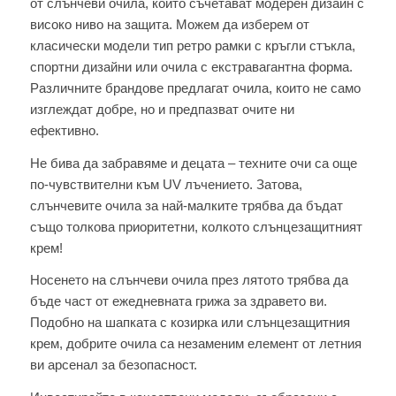
от слънчеви очила, които съчетават модерен дизайн с
високо ниво на защита. Можем да изберем от
класически модели тип ретро рамки с кръгли стъкла,
спортни дизайни или очила с екстравагантна форма.
Различните брандове предлагат очила, които не само
изглеждат добре, но и предпазват очите ни
ефективно.
Не бива да забравяме и децата – техните очи са още
по-чувствителни към UV лъчението. Затова,
слънчевите очила за най-малките трябва да бъдат
също толкова приоритетни, колкото слънцезащитният
крем!
Носенето на слънчеви очила през лятото трябва да
бъде част от ежедневната грижа за здравето ви.
Подобно на шапката с козирка или слънцезащитния
крем, добрите очила са незаменим елемент от летния
ви арсенал за безопасност.