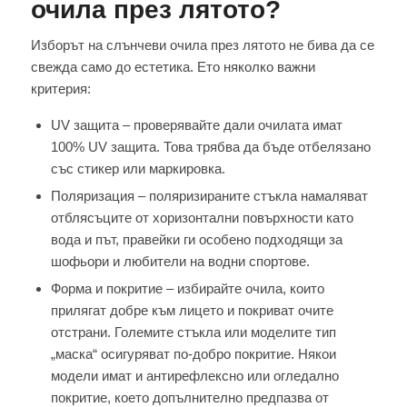
очила през лятото?
Изборът на слънчеви очила през лятото не бива да се
свежда само до естетика. Ето няколко важни
критерия:
UV защита – проверявайте дали очилата имат
100% UV защита. Това трябва да бъде отбелязано
със стикер или маркировка.
Поляризация – поляризираните стъкла намаляват
отблясъците от хоризонтални повърхности като
вода и път, правейки ги особено подходящи за
шофьори и любители на водни спортове.
Форма и покритие – избирайте очила, които
прилягат добре към лицето и покриват очите
отстрани. Големите стъкла или моделите тип
„маска“ осигуряват по-добро покритие. Някои
модели имат и антирефлексно или огледално
покритие, което допълнително предпазва от