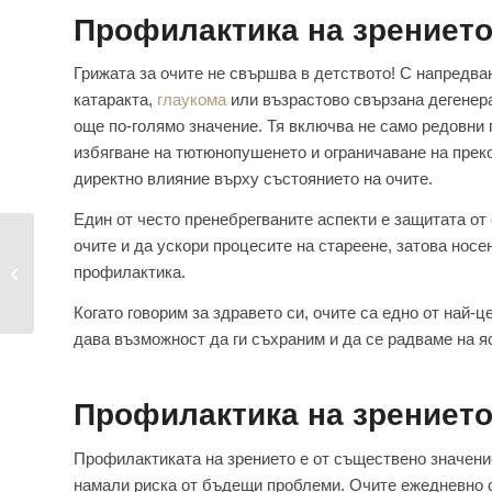
Профилактика на зрението
Грижата за очите не свършва в детството! С напредва
катаракта,
глаукома
или възрастово свързана дегенера
още по-голямо значение. Тя включва не само редовни п
избягване на тютюнопушенето и ограничаване на прек
директно влияние върху състоянието на очите.
Един от често пренебрегваните аспекти е защитата о
очите и да ускори процесите на стареене, затова носе
профилактика.
Какво е глаукома?
Когато говорим за здравето си, очите са едно от най-
дава възможност да ги съхраним и да се радваме на яс
Профилактика на зрението
Профилактиката на зрението е от съществено значение 
намали риска от бъдещи проблеми. Очите ежедневно с