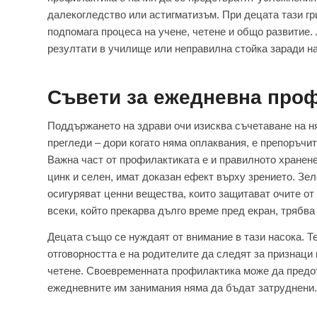
далекогледство или астигматизъм. При децата тази г
подпомага процеса на учене, четене и общо развитие.
резултати в училище или неправилна стойка заради н
Съвети за ежедневна проф
Поддържането на здрави очи изисква съчетаване на ня
прегледи – дори когато няма оплаквания, е препоръчи
Важна част от профилактиката е и правилното хранене.
цинк и селен, имат доказан ефект върху зрението. Зел
осигуряват ценни вещества, които защитават очите от
всеки, който прекарва дълго време пред екран, трябва 
Децата също се нуждаят от внимание в тази насока. Те
отговорността е на родителите да следят за признаци
четене. Своевременната профилактика може да предот
ежедневните им занимания няма да бъдат затруднени.