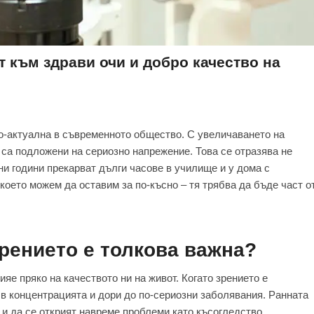
 към здрави очи и добро качество на
по-актуална в съвременното общество. С увеличаването на
 са подложени на сериозно напрежение. Това се отразява не
нни години прекарват дълги часове в училище и у дома с
 което можем да оставим за по-късно – тя трябва да бъде част о
рението е толкова важна?
яе пряко на качеството ни на живот. Когато зрението е
 в концентрацията и дори до по-сериозни заболявания. Ранната
и да се открият навреме проблеми като късогледство,