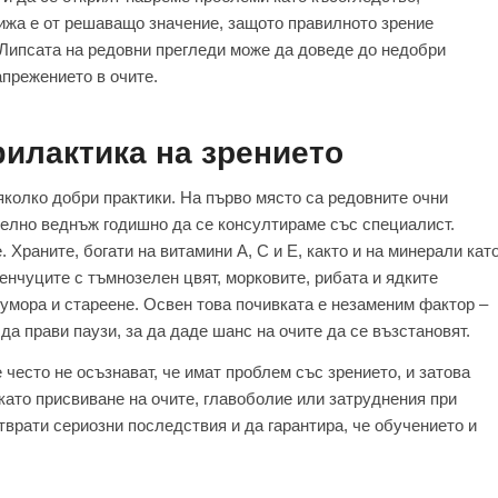
рижа е от решаващо значение, защото правилното зрение
 Липсата на редовни прегледи може да доведе до недобри
апрежението в очите.
илактика на зрението
колко добри практики. На първо място са редовните очни
телно веднъж годишно да се консултираме със специалист.
 Храните, богати на витамини A, C и E, както и на минерали кат
енчуците с тъмнозелен цвят, морковите, рибата и ядките
 умора и стареене. Освен това почивката е незаменим фактор –
да прави паузи, за да даде шанс на очите да се възстановят.
 често не осъзнават, че имат проблем със зрението, и затова
 като присвиване на очите, главоболие или затруднения при
врати сериозни последствия и да гарантира, че обучението и