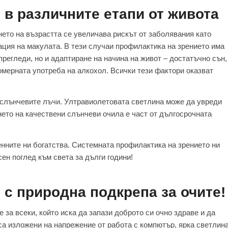
 в различните етапи от живота
нето на възрастта се увеличава рискът от заболявания като
ция на макулата. В тези случаи профилактика на зрението има
регледи, но и адаптиране на начина на живот – достатъчно сън,
омерната употреба на алкохол. Всички тези фактори оказват
т слънчевите лъчи. Ултравиолетовата светлина може да увреди
нето на качествени слънчеви очила е част от дългосрочната
ценните ни богатства. Системната профилактика на зрението ни
ен поглед към света за дълги години!
 с природна подкрепа за очите!
за всеки, който иска да запази доброто си очно здраве и да
а изложени на напрежение от работа с компютър, ярка светлин