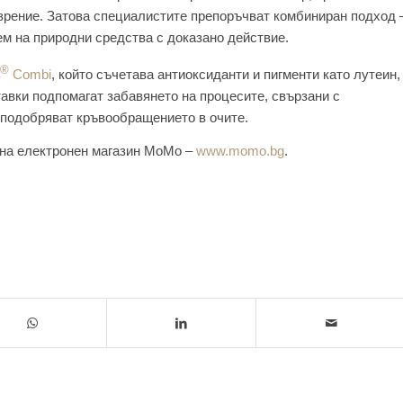
 зрение. Затова специалистите препоръчват комбиниран подход 
ем на природни средства с доказано действие.
®
Combi
, който съчетава антиоксиданти и пигменти като лутеин,
тавки подпомагат забавянето на процесите, свързани с
 подобряват кръвообращението в очите.
н на електронен магазин MoMo –
www.momo.bg
.