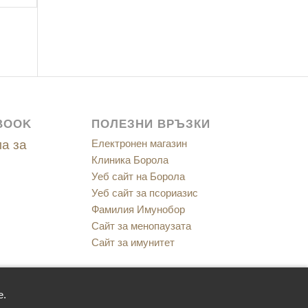
BOOK
ПОЛЕЗНИ ВРЪЗКИ
а за
Електронен магазин
Клиника Борола
Уеб сайт на Борола
Уеб сайт за псориазис
Фамилия Имунобор
Сайт за менопаузата
Сайт за имунитет
е.