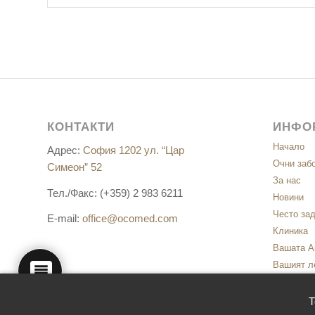
КОНТАКТИ
ИНФО
Начало
Адрес:
София 1202 ул. “Цар
Очни заб
Симеон” 52
За нас
Тел./Факс: (+359) 2 983 6211
Новини
Често за
E-mail:
office@ocomed.com
Клиника
Вашата А
Вашият л
Контакти
Политика
Т