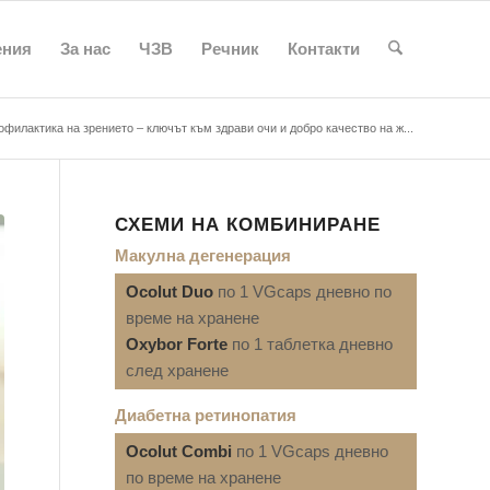
ения
За нас
ЧЗВ
Речник
Контакти
офилактика на зрението – ключът към здрави очи и добро качество на ж...
СХЕМИ НА КОМБИНИРАНЕ
Макулна дегенерация
Ocolut Duo
по 1 VGcaps дневно по
време на хранене
Oxybor Forte
по 1 таблетка дневно
след хранене
Диабетна ретинопатия
Ocolut Combi
по 1 VGcaps дневно
по време на хранене