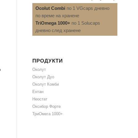
Ocolut Combi
по 1 VGcaps дневно
по време на хранене
TriOmega 1000+
по 1 Solucaps
дневно след хранене
ПРОДУКТИ
о
Околут
Околут Дуо
Околут Комби
Ентан
Неостат
Оксибор Форте
ТриОмега 1000+