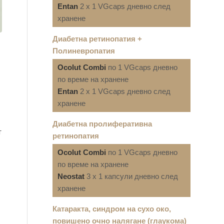
Entan
2 x 1 VGcaps дневно след
хранене
Диабетна ретинопатия +
Полиневропатия
Ocolut Combi
по 1 VGcaps дневно
по време на хранене
Entan
2 x 1 VGcaps дневно след
хранене
Диабетна пролиферативна
т
ретинопатия
Ocolut Combi
по 1 VGcaps дневно
по време на хранене
Neostat
3 x 1 капсули дневно след
хранене
Катаракта, синдром на сухо око,
повишено очно налягане (глаукома)