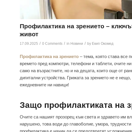
Профилактика на зрението – ключът
живот
/
/
/
17.09.2025
0 Comments
in
Новини
by
Екип Окомед
Профилактика на зрението
– тема, която става все 
времето пред компютри, телефони и таблети, очите ни
само на възрастните, но и на децата, които още от ра
дигитални устройства. Грижата за зрението не е нещо,
ежедневните ни навици!
Защо профилактиката на з
Очите са нашият прозорец към света и здравето им вли
нарушено, това води до главоболие, умора, трудности
профилактика е начин да се предотвратят усложнения 