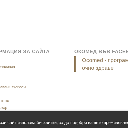
РМАЦИЯ ЗА САЙТА
ОКОМЕД ВЪВ FACE
Ocomed - програм
олявания
очно здраве
давани въпроси
птека
екар
 GDPR
ози сайт използва бисквитки, за да подобри вашето преживяван