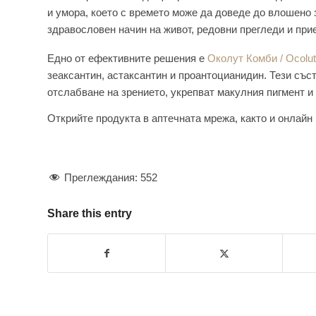
и умора, което с времето може да доведе до влошено
здравословен начин на живот, редовни прегледи и при
Едно от ефективните решения е
Околут Комби / Ocolut
зеаксантин, астаксантин и проантоцианидин. Тези със
отслабване на зрението, укрепват макулния пигмент и
Открийте продукта в аптечната мрежа, както и онлай
Преглеждания:
552
Share this entry