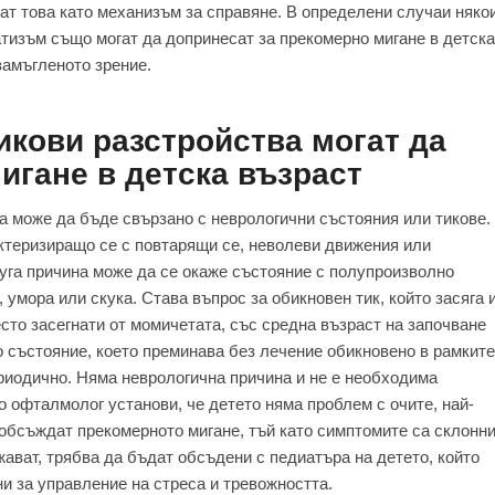
кат това като механизъм за справяне. В определени случаи няко
тизъм също могат да допринесат за прекомерно мигане в детска
замъгленото зрение.
икови разстройства могат да
игане в детска възраст
а може да бъде свързано с неврологични състояния или тикове.
актеризиращо се с повтарящи се, неволеви движения или
руга причина може да се окаже състояние с полупроизволно
 умора или скука. Става въпрос за обикновен тик, който засяга 
сто засегнати от момичетата, със средна възраст на започване
о състояние, което преминава без лечение обикновено в рамките
ериодично. Няма неврологична причина и не е необходима
 офталмолог установи, че детето няма проблем с очите, най-
 обсъждат прекомерното мигане, тъй като симптомите са склонн
ават, трябва да бъдат обсъдени с педиатъра на детето, който
и за управление на стреса и тревожността.