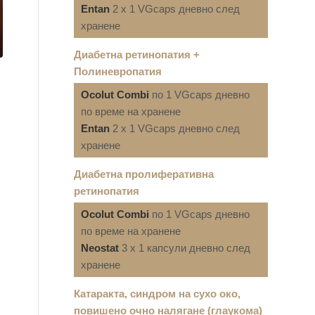
Entan
2 x 1 VGcaps дневно след
хранене
Диабетна ретинопатия +
Полиневропатия
Ocolut Combi
по 1 VGcaps дневно
по време на хранене
Entan
2 x 1 VGcaps дневно след
хранене
Диабетна пролиферативна
ретинопатия
Ocolut Combi
по 1 VGcaps дневно
по време на хранене
Neostat
3 x 1 капсули дневно след
хранене
Катаракта, синдром на сухо око,
повишено очно налягане (глаукома)