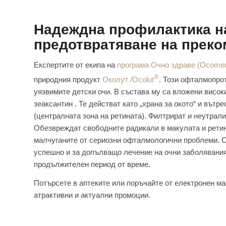
Надеждна профилактика на
предотвратяване на преко
Експертите от екипа на
програма Очно здраве (Ocome
®
природния продукт
Околут /Ocolut
. Този офталмопро
уязвимите детски очи. В състава му са вложени висок
зеаксантин . Те действат като „храна за окото“ и вът
(централната зона на ретината). Филтрират и неутрал
Обезвреждат свободните радикали в макулата и ретин
малчуганите от сериозни офталмологични проблеми. О
успешно и за допълващо лечение на очни заболявания
продължителен период от време.
Потърсете в аптеките или поръчайте от електронен м
атрактивни и актуални промоции.