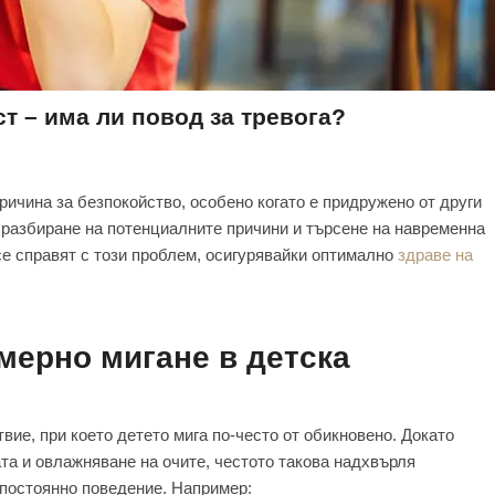
т – има ли повод за тревога?
ичина за безпокойство, особено когато е придружено от други
 разбиране на потенциалните причини и търсене на навременна
се справят с този проблем, осигурявайки оптимално
здраве на
мерно мигане в детска
вие, при което детето мига по-често от обикновено. Докато
ата и овлажняване на очите, честото такова надхвърля
постоянно поведение. Например: