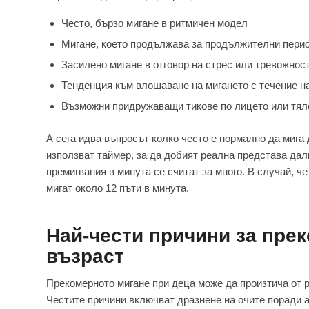
Често, бързо мигане в ритмичен модел
Мигане, което продължава за продължителни пери
Засилено мигане в отговор на стрес или тревожнос
Тенденция към влошаване на мигането с течение н
Възможни придружаващи тикове по лицето или тял
А сега идва въпросът колко често е нормално да мига
използват таймер, за да добият реална представа дал
премигвания в минута се считат за много. В случай, ч
мигат около 12 пъти в минута.
Най-чести причини за прек
възраст
Прекомерното мигане при деца може да произтича от р
Честите причини включват дразнене на очите поради а