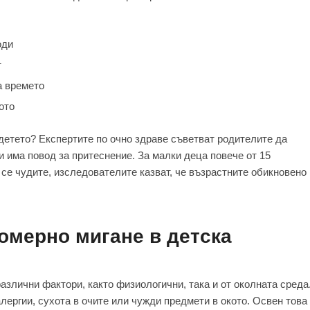
оди
т
а времето
ото
 детето? Експертите по очно здраве съветват родителите да
и има повод за притеснение. За малки деца повече от 15
е се чудите, изследователите казват, че възрастните обикновено
омерно мигане в детска
азлични фактори, както физиологични, така и от околната среда
лергии, сухота в очите или чужди предмети в окото. Освен това