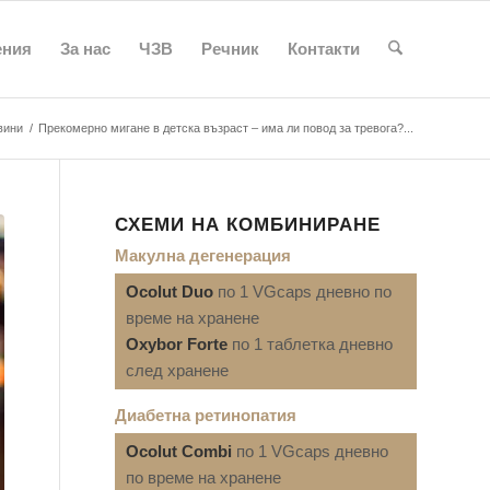
ения
За нас
ЧЗВ
Речник
Контакти
вини
/
Прекомерно мигане в детска възраст – има ли повод за тревога?...
СХЕМИ НА КОМБИНИРАНЕ
Макулна дегенерация
Ocolut Duo
по 1 VGcaps дневно по
време на хранене
Oxybor Forte
по 1 таблетка дневно
след хранене
Диабетна ретинопатия
Ocolut Combi
по 1 VGcaps дневно
по време на хранене