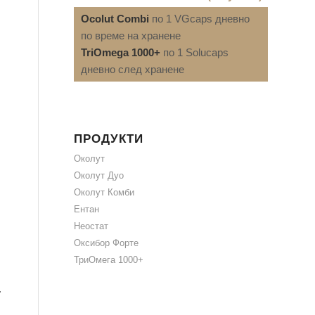
Ocolut Combi
по 1 VGcaps дневно
по време на хранене
TriOmega 1000+
по 1 Solucaps
дневно след хранене
ПРОДУКТИ
Околут
Околут Дуо
Околут Комби
Ентан
Неостат
Оксибор Форте
ТриОмега 1000+
.