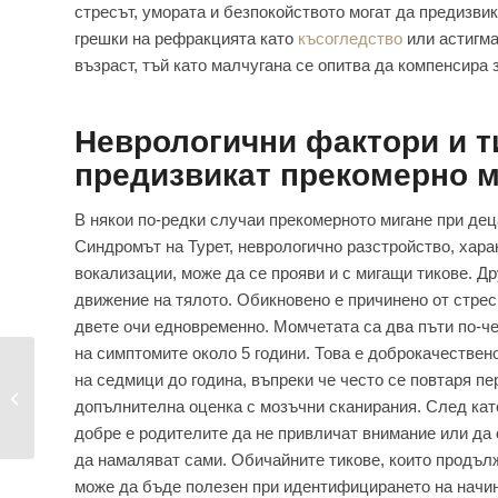
стресът, умората и безпокойството могат да предизви
грешки на рефракцията като
късогледство
или астигма
възраст, тъй като малчугана се опитва да компенсира 
Неврологични фактори и т
предизвикат прекомерно м
В някои по-редки случаи прекомерното мигане при дец
Синдромът на Турет, неврологично разстройство, хар
вокализации, може да се прояви и с мигащи тикове. Д
движение на тялото. Обикновено е причинено от стрес,
двете очи едновременно. Момчетата са два пъти по-че
на симптомите около 5 години. Това е доброкачествен
Дигитална умора –
на седмици до година, въпреки че често се повтаря п
проблем на
допълнителна оценка с мозъчни сканирания. След като
съвременното...
добре е родителите да не привличат внимание или да
да намаляват сами. Обичайните тикове, които продълж
може да бъде полезен при идентифицирането на начин