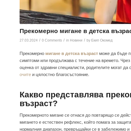
Прекомерно мигане в детска възрас
/
/
/
27.03.2024
0 Comments
in
Новини
by
Екип Окомед
Прекомерно
мигане в детска възраст
може да бъде пр
симптоми или продължава с течение на времето. Чрез
оценка от здравни специалисти, родителите могат да 
очите
и цялостно благосъстояние.
Какво представлява преко
възраст?
Прекомерното мигане се отнася до повтарящо се дейст
мигането е естествен рефлекс, който помага за защит
нормалния диапазон, превръщайки се в забележимо и 