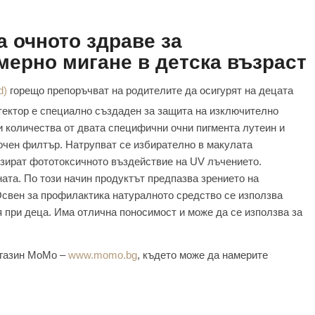
 очното здраве за
мерно мигане в детска възраст
d)
горещо препоръчват на родителите да осигурят на децата
тектор е специално създаден за защита на изключително
и количества от двата специфични очни пигмента лутеин и
реочен филтър. Натрупват се избирателно в макулата
изират фототоксичното въздействие на UV лъчението.
ата. По този начин продуктът предпазва зрението на
свен за профилактика натуралното средство се използва
 при деца. Има отлична поносимост и може да се използва за
агазин МоМо –
www.momo.bg
, където може да намерите