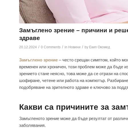
Замъглено зрение – причини и реш
здраве
/
/
/
20.12.2024
0 Comments
in
Новини
by
Екип Окомед
Замъглено зрение
– често срещан симптом, който мо
временен или хроничен, този проблем може да бъде и
зрението стане неясно, това може да се отрази на сп
шофиране, четене или работа на компютър. Разбиранет
подобряване на зрителното здраве е ключово за подд
Какви са причините за за
Замъгленото зрение може да бъде резултат от различ
заболявания.