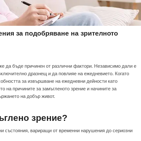
ения за подобряване на зрителното
же да бъде причинен от различни фактори. Независимо дали е
зключително дразнещ и да повлияе на ежедневието. Когато
особността за извършване на ежедневни дейности като
о на причините за замъгленото зрение и начините за
ържането на добър живот.
мъглено зрение?
ни състояния, вариращи от временни нарушения до сериозни