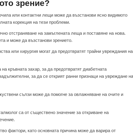
ото зрение?
 очила или контактни лещи може да възстанови ясно видимото
лната корекция на тези проблеми.
чно отстраняване на замъглената леща и поставяне на нова.
ета и може да възстанови зрението.
рства или хирургия могат да предотвратят трайни увреждания на
 на кръвната захар, за да предотвратят диабетната
задължителни, за да се открият ранни признаци на увреждане н
изкуствени сълзи може да помогне за овлажняване на очите и
алмолог са от съществено значение за откриване на
ечение.
тво фактори, като основната причина може да варира от