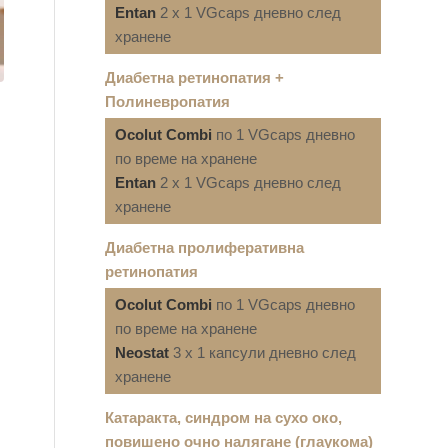
Entan
2 x 1 VGcaps дневно след
хранене
Диабетна ретинопатия +
Полиневропатия
Ocolut Combi
по 1 VGcaps дневно
по време на хранене
Entan
2 x 1 VGcaps дневно след
хранене
Диабетна пролиферативна
ретинопатия
Ocolut Combi
по 1 VGcaps дневно
по време на хранене
Neostat
3 x 1 капсули дневно след
хранене
Катаракта, синдром на сухо око,
повишено очно налягане (глаукома)