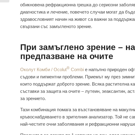
обикновена рефракционна грешка до сериозни заболяв
диагностика и лечение, повечето случаи могат да бъ
здравословният начин на живот са важни за поддържа
свързани със замъгленото зрение.
При замъглено зрение – на
предпазване на очите
®
Околут Комби / Ocolut
Combi
е напълно природен офт
съдови и пигментни проблеми. Приемът му през зимни
които поддържат доброто зрение. Всяка растителна к
съставки за защита на очите – лутеин, зеаксантин, ас
за зрението.
Тази комбинация помага за възстановяване на макулн
кръвоснабдяването в зрителния анализатор. Той не са
най-честите очни заболявания и рефракционни нарушен