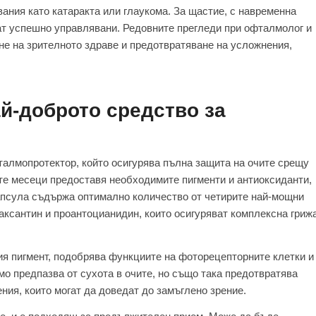
ания като катаракта или глаукома. За щастие, с навременна
дат успешно управлявани. Редовните прегледи при офталмолог и
не на зрителното здраве и предотвратяване на усложнения,
й-доброто средство за
алмопротектор, който осигурява пълна защита на очите срещу
те месеци предоставя необходимите пигменти и антиоксиданти,
апсула съдържа оптимално количество от четирите най-мощни
таксантин и проантоцианидин, които осигуряват комплексна гриж
ия пигмент, подобрява функциите на фоторецепторните клетки и
мо предпазва от сухота в очите, но също така предотвратява
ия, които могат да доведат до замъглено зрение.