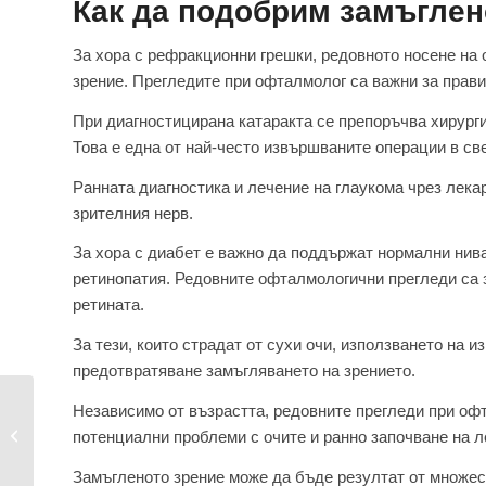
Как да подобрим замъглен
За хора с рефракционни грешки, редовното носене на
зрение. Прегледите при офталмолог са важни за прави
При диагностицирана катаракта се препоръчва хирурги
Това е една от най-често извършваните операции в св
Ранната диагностика и лечение на глаукома чрез лека
зрителния нерв.
За хора с диабет е важно да поддържат нормални нива
ретинопатия. Редовните офталмологични прегледи са 
ретината.
За тези, които страдат от сухи очи, използването на 
предотвратяване замъгляването на зрението.
Независимо от възрастта, редовните прегледи при офт
Мушици в очите – за
какво състояние
потенциални проблеми с очите и ранно започване на л
говорят...
Замъгленото зрение може да бъде резултат от множес