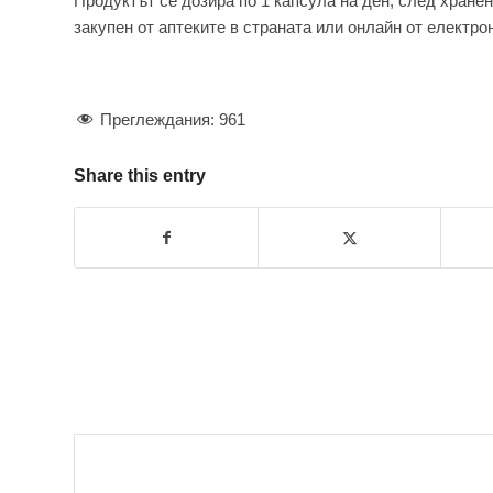
Продуктът се дозира по 1 капсула на ден, след хране
закупен от аптеките в страната или онлайн от електр
Преглеждания:
961
Share this entry