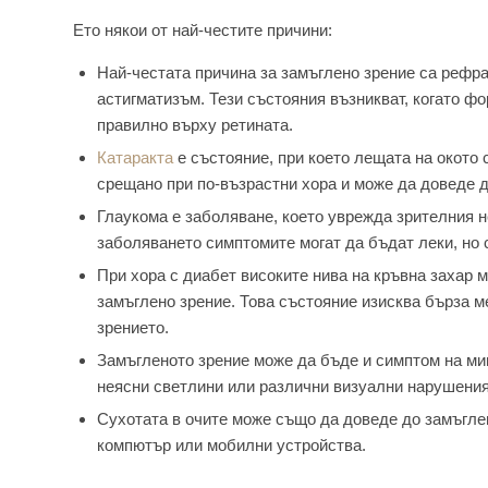
Ето някои от най-честите причини:
Най-честата причина за замъглено зрение са рефра
астигматизъм. Тези състояния възникват, когато ф
правилно върху ретината.
Катаракта
е състояние, при което лещата на окото с
срещано при по-възрастни хора и може да доведе 
Глаукома е заболяване, което уврежда зрителния н
заболяването симптомите могат да бъдат леки, но 
При хора с диабет високите нива на кръвна захар м
замъглено зрение. Това състояние изисква бърза м
зрението.
Замъгленото зрение може да бъде и симптом на миг
неясни светлини или различни визуални нарушения,
Сухотата в очите може също да доведе до замъглен
компютър или мобилни устройства.