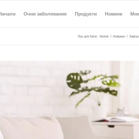
Начало
Очни заболявания
Продукти
Новини
Мн
You are here:
Home
/
Новини
/
Замъг