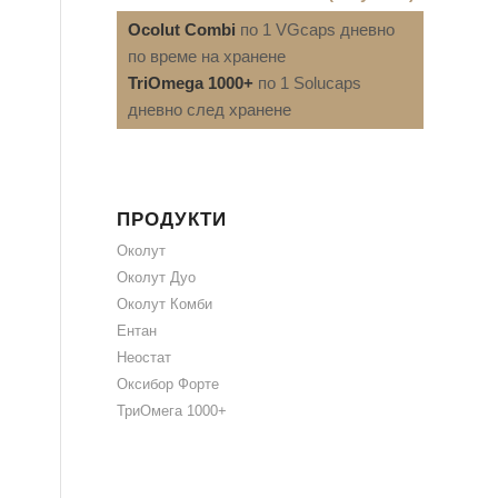
Ocolut Combi
по 1 VGcaps дневно
по време на хранене
TriOmega 1000+
по 1 Solucaps
дневно след хранене
ПРОДУКТИ
Околут
Околут Дуо
Околут Комби
Ентан
Неостат
Оксибор Форте
ТриОмега 1000+