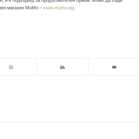
не, и е подходящ за продължителен прием. Може да бъде
онен магазин МоМо –
www.momo.bg
.