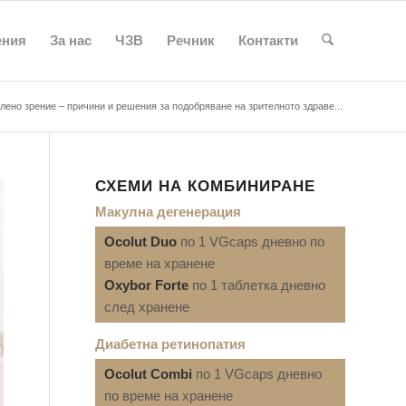
ения
За нас
ЧЗВ
Речник
Контакти
лено зрение – причини и решения за подобряване на зрителното здраве...
СХЕМИ НА КОМБИНИРАНЕ
Макулна дегенерация
Ocolut Duo
по 1 VGcaps дневно по
време на хранене
Oxybor Forte
по 1 таблетка дневно
след хранене
Диабетна ретинопатия
Ocolut Combi
по 1 VGcaps дневно
по време на хранене