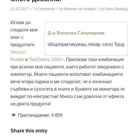
/
/
/
21.02.2017
0 Comments
in
Мнения на лекари
by
Екип Окомед
Искам да
споделя моя
Д-р Величка Сапунарова
опит с
общопрактикуващ лекар, село Труд
продуктите
Околут
Комби
и
ТриОмега 1000+
. Прилагам тази комбинация
при всички мои пациенти, които работят ежедневно с
компютър. Моите пациенти използват комбинацията
вече втора година и ми споделят, че е изчезнал
сърбежа и сухотата в очите и буквите на монитора ги
виждат по-контрастни! Много съм доволна от ефекта
на двата продукта!
Преглеждания:
4 859
Share this entry