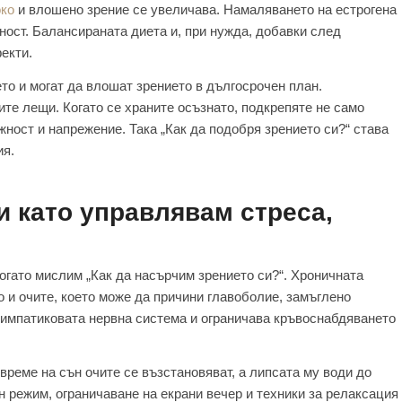
око
и влошено зрение се увеличава. Намаляването на естрогена
хност. Балансираната диета и, при нужда, добавки след
екти.
то и могат да влошат зрението в дългосрочен план.
ите лещи. Когато се храните осъзнато, подкрепяте не само
ожност и напрежение. Така „Как да подобря зрението си?“ става
ия.
и като управлявам стреса,
огато мислим „Как да насърчим зрението си?“. Хроничната
 и очите, което може да причини главоболие, замъглено
симпатиковата нервна система и ограничава кръвоснабдяването
реме на сън очите се възстановяват, а липсата му води до
н режим, ограничаване на екрани вечер и техники за релаксация