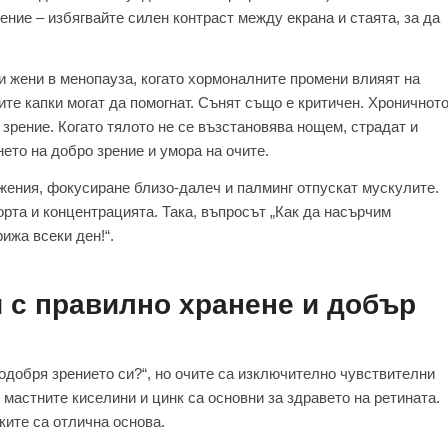
ие – избягвайте силен контраст между екрана и стаята, за да
и жени в менопауза, когато хормоналните промени влияят на
те капки могат да помогнат. Сънят също е критичен. Хроничнот
 зрение. Когато тялото не се възстановява нощем, страдат и
ето на добро зрение и умора на очите.
жения, фокусиране близо-далеч и палминг отпускат мускулите.
рта и концентрацията. Така, въпросът „Как да насърчим
рижа всеки ден!“.
 с правилно хранене и добър
подобря зрението си?“, но очите са изключително чувствителни
 мастните киселини и цинк са основни за здравето на ретината.
ките са отлична основа.