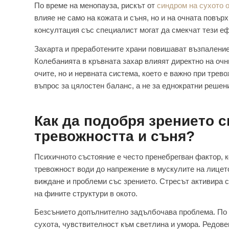
По време на менопауза, рискът от
синдром на сухото 
влияе не само на кожата и съня, но и на очната повър
консултация със специалист могат да смекчат тези еф
Захарта и преработените храни повишават възпаление
Колебанията в кръвната захар влияят директно на очн
очите, но и нервната система, което е важно при трев
въпрос за цялостен баланс, а не за еднократни решен
Как да подобря зрението с
тревожността и съня?
Психичното състояние е често пренебрегван фактор, к
тревожност води до напрежение в мускулите на лицето
виждане и проблеми със зрението. Стресът активира 
на фините структури в окото.
Безсънието допълнително задълбочава проблема. По в
сухота, чувствителност към светлина и умора. Редове