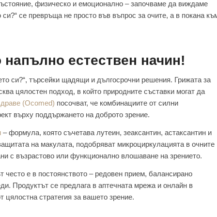
 състояние, физическо и емоционално – започваме да виждаме
 си?“ се превръща не просто във въпрос за очите, а в покана къ
о напълно естествен начин!
ето си?“, търсейки щадящи и дългосрочни решения. Грижата за
исква цялостен подход, в който природните съставки могат да
здраве (Ocomed)
посочват, че комбинациите от силни
фект върху поддържането на доброто зрение.
и
– формула, която съчетава лутеин, зеаксантин, астаксантин и
защитата на макулата, подобряват микроциркулацията в очните
ани с възрастово или функционално влошаване на зрението.
ът често е в постоянството – редовен прием, балансирано
ди. Продуктът се предлага в аптечната мрежа и онлайн в
 от цялостна стратегия за вашето зрение.