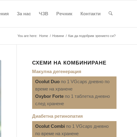
ения
За нас
ЧЗВ
Речник
Контакти
You are here:
Home
/
Новини
/
Как да подобрим зрението си?
СХЕМИ НА КОМБИНИРАНЕ
Макулна дегенерация
Ocolut Duo
по 1 VGcaps дневно по
време на хранене
Oxybor Forte
по 1 таблетка дневно
след хранене
Диабетна ретинопатия
Ocolut Combi
по 1 VGcaps дневно
по време на хранене