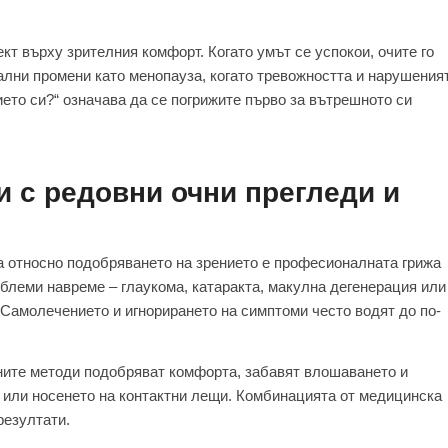
кт върху зрителния комфорт. Когато умът се успокои, очите го
ални промени като менопауза, когато тревожността и нарушения
нието си?“ означава да се погрижите първо за вътрешното си
и с редовни очни прегледи и
а относно подобряването на зрението е професионалната грижа
облеми навреме – глаукома, катаракта, макулна дегенерация или
 Самолечението и игнорирането на симптоми често водят до по-
ните методи подобряват комфорта, забавят влошаването и
и или носенето на контактни лещи. Комбинацията от медицинска
резултати.