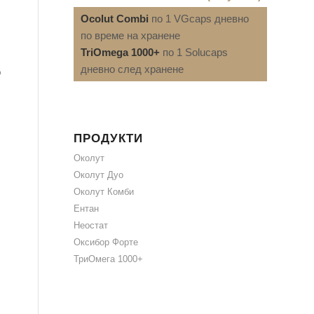
Ocolut Combi
по 1 VGcaps дневно
по време на хранене
TriOmega 1000+
по 1 Solucaps
дневно след хранене
о
ПРОДУКТИ
Околут
Околут Дуо
Околут Комби
Ентан
Неостат
Оксибор Форте
ТриОмега 1000+