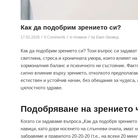
Как да подобрим зрението си?
/
/
/
17.02.2026
0 Comments
in
Новини
by
Екип Окомед
Как да подобрим зрението си? Този въпрос си задават
светлина, стреса и хроничната умора, които влияят на 
хормоналния баланс и психичното ни състояние. Факто
силно влияние върху зрението, отколкото предполагам
естествен и устойчив начин, без обещания за чудеса,
цялостното здраве.
Подобряване на зрението 
Когато си задаваме въпроса „Как да подобря зрението 
навици, като дори носенето на слънчеви очила, имат н
забравяме и правилото 20-20-20 (т.е., на всеки 20 мин