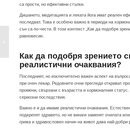
са прости, но ефективни стъпки.
Дишането, медитацията и леката йога имат реален ефе
последват. Това е особено важно в периоди на хормон
сън са по-чести. В този контекст „Как да подобря зре
Какво вреди на
равновесие.
зрението –
необходимо е да...
Как да подобря зрението с
реалистични очаквания?
Последният, но изключително важен аспект на въпрос
при очен лекар. Редовните очни прегледи откриват пр
промени, свързани с възрастта и хормоналния статус.
сериозни последствия.
Важно е и да имаме реалистични очаквания. Естестве
подкрепят здравето, но не винаги заменят очилата ил
грижа и здравословен начин на живот дава най-добри 