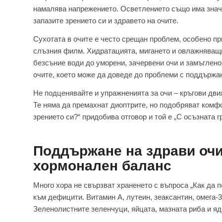
намалява напрежението. Осветлението също има значен
запазите зрението си и здравето на очите.
Сухотата в очите е често срещан проблем, особено пр
слъзния филм. Хидратацията, мигането и овлажняващи
безсъние води до уморени, зачервени очи и замъглено
очите, което може да доведе до проблеми с поддържан
Не подценявайте и упражненията за очи – кръгови дви
Те няма да премахнат диоптрите, но подобряват комфо
зрението си?“ придобива отговор и той е „С осъзната г
Поддържане на здрави очи
хормонален баланс
Много хора не свързват храненето с въпроса „Как да 
към дефицити. Витамин А, лутеин, зеаксантин, омега-3
Зеленолистните зеленчуци, яйцата, мазната риба и яд