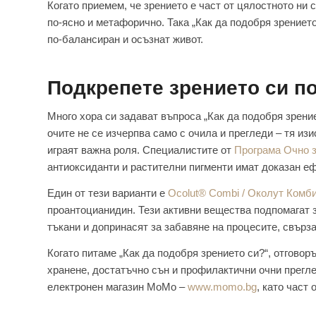
Когато приемем, че зрението е част от цялостното ни
по-ясно и метафорично. Така „Как да подобря зрението
по-балансиран и осъзнат живот.
Подкрепете зрението си п
Много хора си задават въпроса „Как да подобря зрени
очите не се изчерпва само с очила и прегледи – тя из
играят важна роля. Специалистите от
Програма Очно 
антиоксиданти и растителни пигменти имат доказан е
Един от тези варианти е
Ocolut® Combi / Околут Комб
проантоцианидин. Тези активни вещества подпомагат 
тъкани и допринасят за забавяне на процесите, свърз
Когато питаме „Как да подобря зрението си?“, отговор
хранене, достатъчно сън и профилактични очни прегле
електронен магазин MoMo –
www.momo.bg
, като част