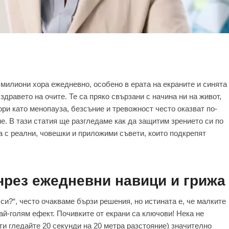
 милиони хора ежедневно, особено в ерата на екраните и синята
здравето на очите. Те са пряко свързани с начина ни на живот,
ри като менопауза, безсъние и тревожност често оказват по-
е. В тази статия ще разгледаме как да защитим зрението си по
 а с реални, човешки и приложими съвети, които подкрепят
чрез ежедневни навици и грижа
си?“, често очакваме бързи решения, но истината е, че малките
ай-голям ефект. Почивките от екрани са ключови! Нека не
ути гледайте 20 секунди на 20 метра разстояние) значително