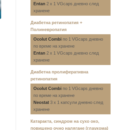
Entan
2 x 1 VGcaps дневно след
хранене
Диабетна ретинопатия +
Полиневропатия
Ocolut Combi
по 1 VGcaps дневно
по време на хранене
Entan
2 x 1 VGcaps дневно след
хранене
Диабетна пролиферативна
ретинопатия
Ocolut Combi
по 1 VGcaps дневно
по време на хранене
Neostat
3 x 1 капсули дневно след
хранене
Катаракта, синдром на сухо око,
повишено очно налягане (глаукома)