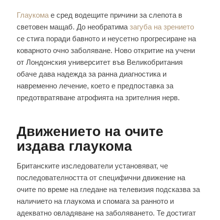
Глаукома
е сред водещите причини за слепота в
световен мащаб. До необратима
загуба на зрението
се стига поради бавното и неусетно прогресиране на
коварното очно заболяване. Ново откритие на учени
от Лондонския университет във Великобритания
обаче дава надежда за ранна диагностика и
навременно лечение, което е предпоставка за
предотвратяване атрофията на зрителния нерв.
Движението на очите
издава глаукома
Британските изследователи установяват, че
последователността от специфични движение на
очите по време на гледане на телевизия подсказва за
наличието на глаукома и спомага за ранното и
адекватно овладяване на заболяването. Те достигат