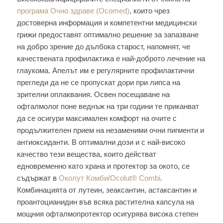
програма Очно здраве (Ocomed)
, които чрез
достоверна информация и компетентни медицински
грижи предоставят оптимално решение за запазване
на добро зрение до дълбока старост, напомнят, че
качествената профилактика е най-доброто лечение на
глаукома. Апелът им е регулярните профилактични
прегледи да не се пропускат дори при липса на
зрителни оплаквания. Освен посещаване на
офталмолог поне веднъж на три години те приканват
да се осигури максимален комфорт на очите с
продължителен прием на незаменими очни пигменти и
антиоксиданти. В оптимални дози и с най-високо
качество тези вещества, които действат
едновременно като храна и протектор за окото, се
съдържат в
Околут Комби/Ocolut® Combi
.
Комбинацията от лутеин, зеаксантин, астаксантин и
проантоцианидин във всяка растителна капсула на
мощния офталмопротектор осигурява висока степен