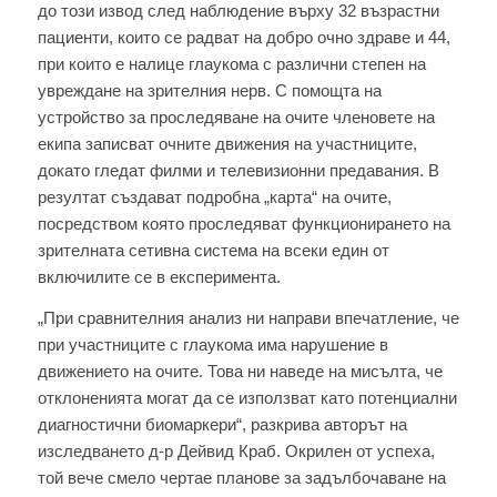
до този извод след наблюдение върху 32 възрастни
пациенти, които се радват на добро очно здраве и 44,
при които е налице глаукома с различни степен на
увреждане на зрителния нерв. С помощта на
устройство за проследяване на очите членовете на
екипа записват очните движения на участниците,
докато гледат филми и телевизионни предавания. В
резултат създават подробна „карта“ на очите,
посредством която проследяват функционирането на
зрителната сетивна система на всеки един от
включилите се в експеримента.
„При сравнителния анализ ни направи впечатление, че
при участниците с глаукома има нарушение в
движението на очите. Това ни наведе на мисълта, че
отклоненията могат да се използват като потенциални
диагностични биомаркери“, разкрива авторът на
изследването д-р Дейвид Краб. Окрилен от успеха,
той вече смело чертае планове за задълбочаване на