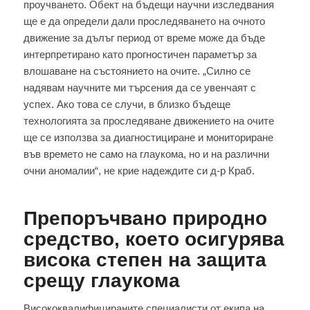
проучването. Обект на бъдещи научни изследвания
ще е да определи дали проследяването на очното
движение за дълъг период от време може да бъде
интерпретирано като прогностичен параметър за
влошаване на състоянието на очите. „Силно се
надявам научните ми търсения да се увенчаят с
успех. Ако това се случи, в близко бъдеще
технологията за проследяване движението на очите
ще се използва за диагностициране и мониториране
във времето не само на глаукома, но и на различни
очни аномалии“, не крие надеждите си д-р Краб.
Препоръчвано природно
средство, което осигурява
висока степен на защита
срещу глаукома
Висококвалифицираните специалисти от екипа на