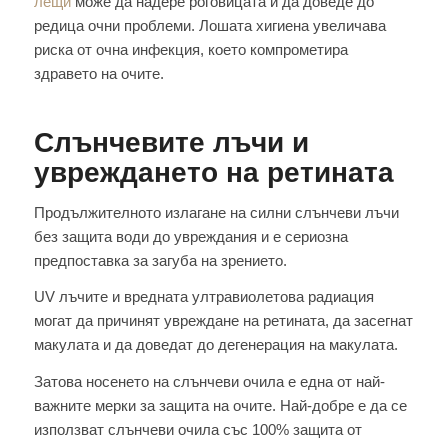
лещи
може да надере роговицата и да доведе до
редица очни проблеми. Лошата хигиена увеличава
риска от очна инфекция, което компрометира
здравето на очите.
Слънчевите лъчи и
увреждането на ретината
Продължителното излагане на силни слънчеви лъчи
без защита води до увреждания и е сериозна
предпоставка за загуба на зрението.
UV лъчите и вредната ултравиолетова радиация
могат да причинят увреждане на ретината, да засегнат
макулата и да доведат до дегенерация на макулата.
Затова носенето на слънчеви очила е една от най-
важните мерки за защита на очите. Най-добре е да се
използват слънчеви очила със 100% защита от