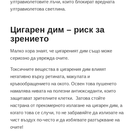
ултравиолетовите лъчи, които блокират вредната
ултравиолетова светлина.
Цигарен дим – риск за
зрението
Малко хора знаят, че цигареният дим също може
сериозно да уврежда очите.
Токсичните вещества в цигарения дим влияят
негативно върху ретината, макулата и
кръвообращението на окото. Освен това пушенето
намалява нивата на полезни антиоксиданти, които
защитават зрителните клетки. Затова стойте
настрана от прекомерното излагане на цигарен дим, а
когато това се случи, то не забравяйте да излизате на
чист въздух по-често и да избягвате разтъркване на
очите!