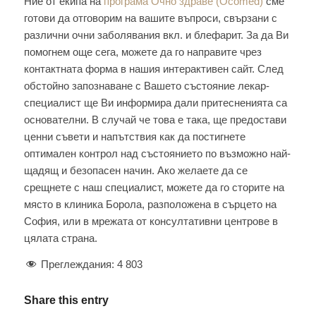
Ние от екипа на
програма Очно здраве (Ocomed)
сме
готови да отговорим на вашите въпроси, свързани с
различни очни заболявания вкл. и блефарит. За да Ви
помогнем още сега, можете да го направите чрез
контактната форма в нашия интерактивен сайт. След
обстойно запознаване с Вашето състояние лекар-
специалист ще Ви информира дали притесненията са
основателни. В случай че това е така, ще предостави
ценни съвети и напътствия как да постигнете
оптимален контрол над състоянието по възможно най-
щадящ и безопасен начин. Ако желаете да се
срещнете с наш специалист, можете да го сторите на
място в клиника Борола, разположена в сърцето на
София, или в мрежата от консултативни центрове в
цялата страна.
Преглеждания:
4 803
Share this entry