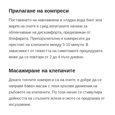
Прилагане на компреси
Поставянето на навлажнени в хладка вода бинт или
марля на очите е сред изпитаните начини за
облекчаване на дискомфорта, предизвикан от
блефарита. Препоръчително е компресите да
престоят на клепачите между 5-10 минути. В
зависимост от тежестта на симптомите процедурата
може да се повтори от 2 до 4 пъти дневно.
Масажиране на клепачите
Докато топлите компреси са на очите, е добре да се
направи бавен масаж с леки кръгови движения на
ръбовете на клепачите. По този начин се стимулира
дейността на слъзните жлези и окото се предпазва от
изсушаване.