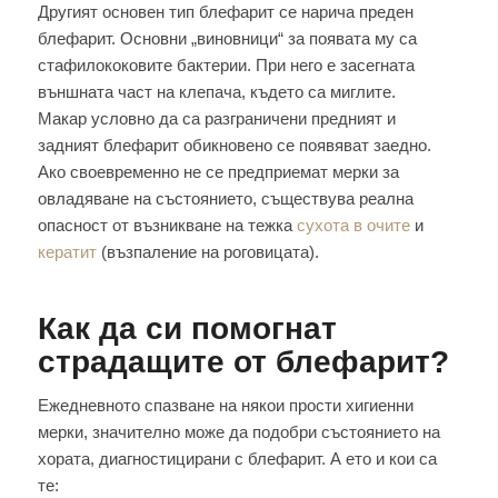
Другият основен тип блефарит се нарича преден
блефарит. Основни „виновници“ за появата му са
стафилококовите бактерии. При него е засегната
външната част на клепача, където са миглите.
Макар условно да са разграничени предният и
задният блефарит обикновено се появяват заедно.
Ако своевременно не се предприемат мерки за
овладяване на състоянието, съществува реална
опасност от възникване на тежка
сухота в очите
и
кератит
(възпаление на роговицата).
Как да си помогнат
страдащите от блефарит?
Ежедневното спазване на някои прости хигиенни
мерки, значително може да подобри състоянието на
хората, диагностицирани с блефарит. А ето и кои са
те: