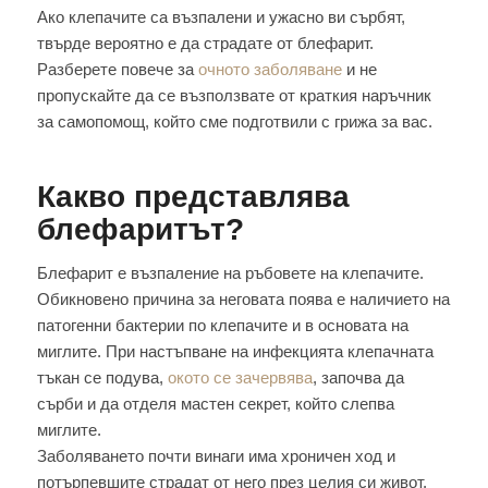
Ако клепачите са възпалени и ужасно ви сърбят,
твърде вероятно е да страдате от блефарит.
Разберете повече за
очното заболяване
и не
пропускайте да се възползвате от краткия наръчник
за самопомощ, който сме подготвили с грижа за вас.
Какво представлява
блефаритът?
Блефарит е възпаление на ръбовете на клепачите.
Обикновено причина за неговата поява е наличието на
патогенни бактерии по клепачите и в основата на
миглите. При настъпване на инфекцията клепачната
тъкан се подува,
окото се зачервява
, започва да
сърби и да отделя мастен секрет, който слепва
миглите.
Заболяването почти винаги има хроничен ход и
потърпевшите страдат от него през целия си живот.