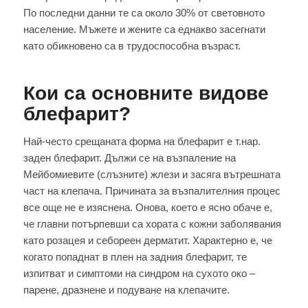
По последни данни те са около 30% от световното
население. Мъжете и жените са еднакво засегнати
като обикновено са в трудоспособна възраст.
Кои са основните видове
блефарит?
Най-често срещаната форма на блефарит е т.нар.
заден блефарит. Дължи се на възпаление на
Мейбомиевите (слъзните) жлези и засяга вътрешната
част на клепача. Причината за възпалителния процес
все още не е изяснена. Онова, което е ясно обаче е,
че главни потърпевши са хората с кожни заболявания
като розацея и себореен дерматит. Характерно е, че
когато попаднат в плен на задния блефарит, те
изпитват и симптоми на синдром на сухото око –
парене, дразнене и подуване на клепачите.