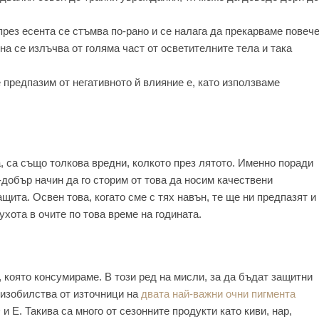
рез есента се стъмва по-рано и се налага да прекарваме повеч
а се излъчва от голяма част от осветителните тела и така
 предпазим от негативното й влияние е, като използваме
, са също толкова вредни, колкото през лятото. Именно поради
о-добър начин да го сторим от това да носим качествени
ита. Освен това, когато сме с тях навън, те ще ни предпазят и
ухота в очите по това време на годината.
 която консумираме. В този ред на мисли, за да бъдат защитни
 изобилства от източници на
двата най-важни очни пигмента
D и Е. Такива са много от сезонните продукти като киви, нар,