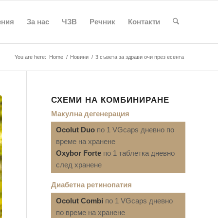
ения
За нас
ЧЗВ
Речник
Контакти
You are here:
Home
/
Новини
/
3 съвета за здрави очи през есента
СХЕМИ НА КОМБИНИРАНЕ
Макулна дегенерация
Ocolut Duo
по 1 VGcaps дневно по
време на хранене
Oxybor Forte
по 1 таблетка дневно
след хранене
Диабетна ретинопатия
Ocolut Combi
по 1 VGcaps дневно
по време на хранене