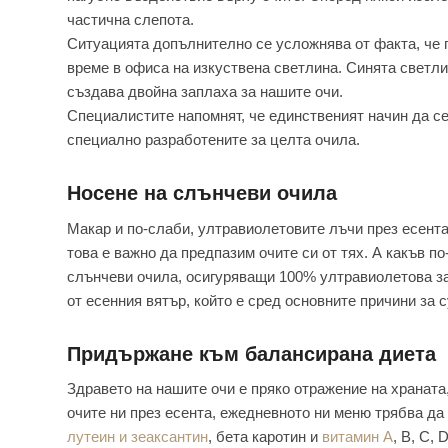
частична слепота.
Ситуацията допълнително се усложнява от факта, че п
време в офиса на изкуствена светлина. Синята светлин
създава двойна заплаха за нашите очи.
Специалистите напомнят, че единственият начин да се
специално разработените за целта очила.
Носене на слънчеви очила
Макар и по-слаби, ултравиолетовите лъчи през есента
това е важно да предпазим очите си от тях. А какъв п
слънчеви очила, осигуряващи 100% ултравиолетова защ
от есенния вятър, който е сред основните причини за с
Придържане към балансирана диета
Здравето на нашите очи е пряко отражение на храната,
очите ни през есента, ежедневното ни меню трябва да
лутеин и зеаксантин
, бета каротин и
витамин А
, B, С, 