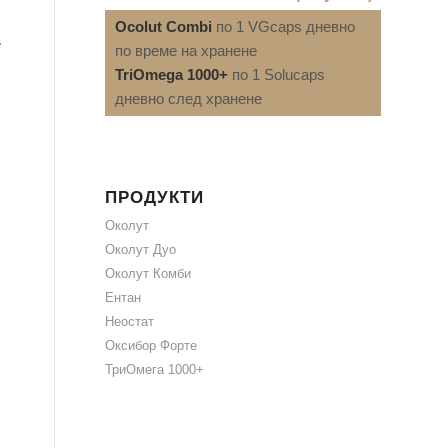
Ocolut Combi
по 1 VGcaps дневно
е
по време на хранене
TriOmega 1000+
по 1 Solucaps
дневно след хранене
ПРОДУКТИ
Околут
Околут Дуо
Околут Комби
Ентан
Неостат
Оксибор Форте
ТриОмега 1000+