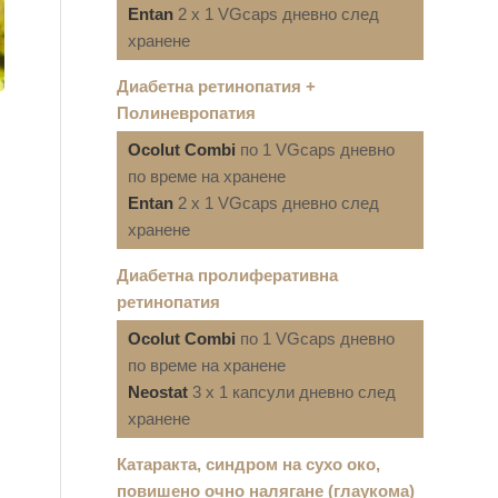
Entan
2 x 1 VGcaps дневно след
хранене
Диабетна ретинопатия +
Полиневропатия
Ocolut Combi
по 1 VGcaps дневно
по време на хранене
Entan
2 x 1 VGcaps дневно след
хранене
Диабетна пролиферативна
ретинопатия
Ocolut Combi
по 1 VGcaps дневно
по време на хранене
Neostat
3 x 1 капсули дневно след
хранене
Катаракта, синдром на сухо око,
повишено очно налягане (глаукома)