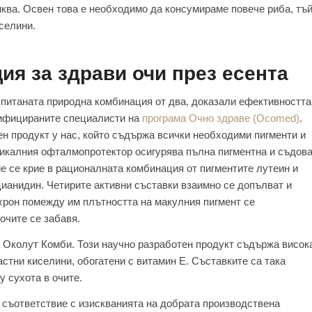
иква. Освен това е необходимо да консумираме повече риба, тъ
селини.
я за здрави очи през есента
питаната природна комбинация от два, доказали ефективността
лифицираните специалисти на
програма Очно здраве (Ocomed)
.
н продукт у нас, който съдържа всички необходими пигменти и
уникалния офталмопротектор осигурява пълна пигментна и съдов
ие се крие в рационалната комбинация от пигментите лутеин и
цианидин. Четирите активни съставки взаимно се допълват и
хрон помежду им плътността на макулния пигмент се
очите се забавя.
 Околут Комби. Този научно разработен продукт съдържа висок
стни киселини, обогатени с витамин Е. Съставките са така
 сухота в очите.
 съответствие с изискванията на добрата производствена