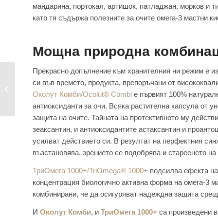
мандарина, портокал, артишок, патладжан, морков и т
като тя съдържа полезните за очите омега-3 мастни ки
Мощна природна комбинаци
Прекрасно допълнение към хранителния ни режим е из
Срещу диабетна
си във времето, продукта, препоръчани от висококва
ретинопатия –
Околут Комби/Ocolut® Combi
е първият 100% натурале
средиземноморска...
антиоксиданти за очи. Всяка растителна капсула от 
защита на очите. Тайната на протективното му действ
зеаксантин, и антиоксидантите астаксантин и проанто
усилват действието си. В резултат на перфектния син
възстановява, зрението се подобрява и стареенето на 
ТриОмега 1000+/TriOmega® 1000+
подсилва ефекта на
концентрация биологично активна форма на омега-3 ма
комбинирани, че да осигуряват надеждна защита срещу
И
Околут Комби
, и
ТриОмега 1000+
са произведени в