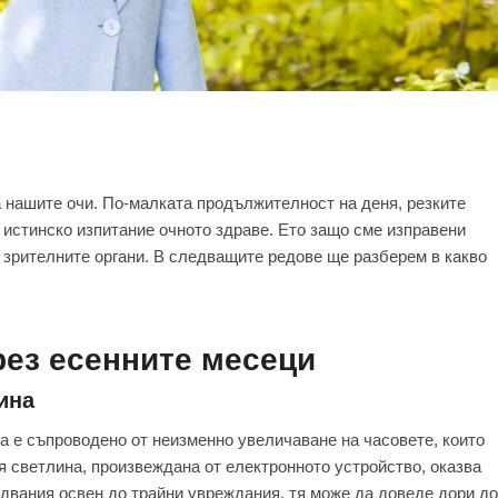
а нашите очи. По-малката продължителност на деня, резките
 истинско изпитание очното здраве. Ето защо сме изправени
 зрителните органи. В следващите редове ще разберем в какво
рез есенните месеци
ина
а е съпроводено от неизменно увеличаване на часовете, които
 светлина, произвеждана от електронното устройство, оказва
двания освен до трайни увреждания, тя може да доведе дори до