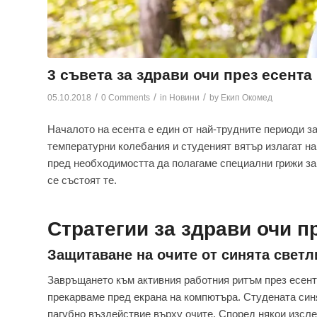
3 съвета за здрави очи през есента
/
/
/
05.10.2018
0 Comments
in
Новини
by
Екип Окомед
Началото на есента е един от най-трудните периоди з
температурни колебания и студеният вятър излагат на
пред необходимостта да полагаме специални грижи за
се състоят те.
Стратегии за здрави очи п
Защитаване на очите от синята светл
Завръщането към активния работния ритъм през есент
прекарваме пред екрана на компютъра. Студената синя
пагубно въздействие върху очите. Според някои изсле