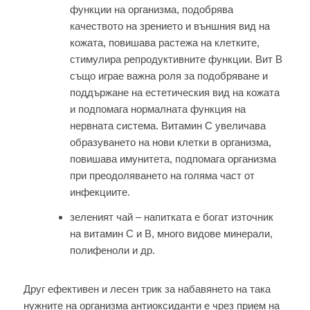
функции на организма, подобрява
качеството на зрението и външния вид на
кожата, повишава растежа на клетките,
стимулира репродуктивните функции. Вит В
също играе важна роля за подобряване и
поддържане на естетическия вид на кожата
и подпомага нормалната функция на
нервната система. Витамин С увеличава
образуването на нови клетки в организма,
повишава имунитета, подпомага организма
при преодоляването на голяма част от
инфекциите.
зеленият чай – напитката е богат източник
на витамин С и В, много видове минерали,
полифеноли и др.
Друг ефективен и лесен трик за набавянето на така
нужните на организма антиоксиданти е чрез прием на