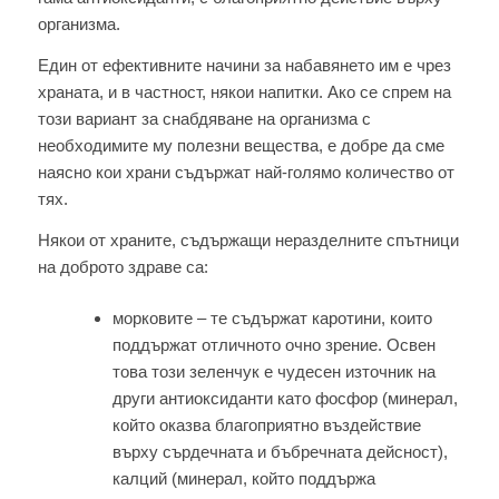
организма.
Един от ефективните начини за набавянето им е чрез
храната, и в частност, някои напитки. Ако се спрем на
този вариант за снабдяване на организма с
необходимите му полезни вещества, е добре да сме
наясно кои храни съдържат най-голямо количество от
тях.
Някои от храните, съдържащи неразделните спътници
на доброто здраве са:
морковите – те съдържат каротини, които
поддържат отличното очно зрение. Освен
това този зеленчук е чудесен източник на
други антиоксиданти като фосфор (минерал,
който оказва благоприятно въздействие
върху сърдечната и бъбречната дейсност),
калций (минерал, който поддържа