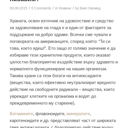
/
/
/
09.09.2015
0 Comments
in
Новини
by
Екип Окомед
Храната, освен източник на удоволствие и средство
за задоволяване на глада е и един от факторите за
поддържане на добро здраве. Всички сме чували и
поговорката на американците, според която: “Ти си
това, което ядеш!”. Ето защо от голямо значение е да
избираме тези хранителни продукти, които оказват
цялостно благоприятно въздействие върху здравето и
нормалното функциониране на нашия организъм.
Такива храни са тези богати на антиоксиданти
(вещества, които ефективно неутрализират вредното
действие на свободните радикали – вещества, които
увреждат клетките на организма и водят до
преждевременното му стареене).
Витамините
, флавоноидите,
минералите
,
каротеноидите и др. представляват част от широката
гама антиоксиданти, с благоприятно действие върху