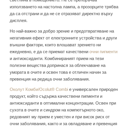
използването на настолна лампа, а прозорците трябва
да са отстрани и да не се отразяват директно върху
дисплея.
Но най-важно за добро зрение и предотвратяване на
негативния ефект от електронните устройства и други
външни фактори, които влошават зрението ни
ежедневно, е да се приемат качествени
очни пигменти
и антиоксиданти. Комбинираният прием на тези
полезни вещества допринася за облекчаване на
умората в очите и освен това е отличен начин за
превенция на редица очни заболявания.
Околут Комби/Ocolut® Combi
е универсален природен
продукт, който съдържа качествени пигменти и
антиоксиданти в оптимални концентрации. Освен при
сухота в очите и синдром на компютърното око,
редовният му прием е уместен и при висок риск от
очни заболявания, както и за овладяване и превенция