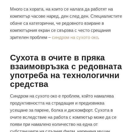
Много са хората, на които се налага да работят на
компютър часове наред, ден след ден. Специалистите
обаче са категорични, че редовното взиране в
компютърния екран се свързва с често срещания
зрителен проблем –
синдром на сухото око
.
Сухота в очите
в пряка
взаимовръзка с редовната
употреба на технологични
средства
Синдром на сухото око е проблем, който намалява
продуктивността на страдащия и предизвиква
усещане за парене, болка и дискомфорт. Сухота в
очите вследствие на работа с компютър може да се
появи при намалено количество на една от
субстанциите на слъзния филм, наречена муцин.