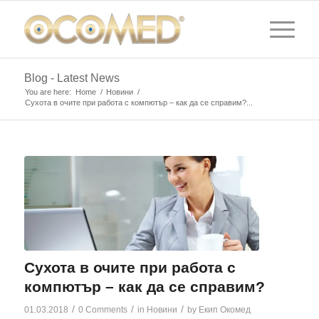
Blog - Latest News
You are here:
Home
/
Новини
/
Сухота в очите при работа с компютър – как да се справим?...
Сухота в очите при работа с
компютър – как да се справим?
/
/
/
01.03.2018
0 Comments
in
Новини
by
Екип Окомед