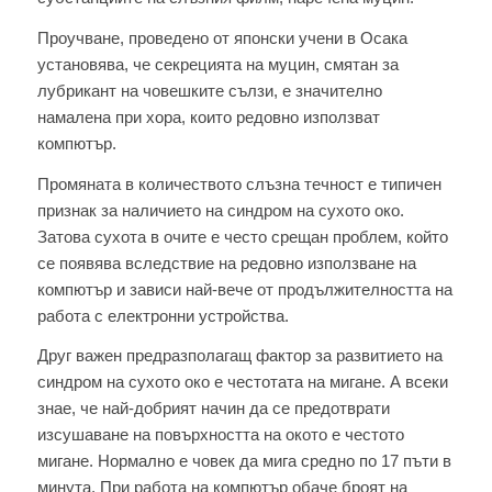
Проучване, проведено от японски учени в Осака
установява, че секрецията на муцин, смятан за
лубрикант на човешките сълзи, е значително
намалена при хора, които редовно използват
компютър.
Промяната в количеството слъзна течност е типичен
признак за наличието на синдром на сухото око.
Затова сухота в очите е често срещан проблем, който
се появява вследствие на редовно използване на
компютър и зависи най-вече от продължителността на
работа с електронни устройства.
Друг важен предразполагащ фактор за развитието на
синдром на сухото око е честотата на мигане. А всеки
знае, че най-добрият начин да се предотврати
изсушаване на повърхността на окото е честото
мигане. Нормално е човек да мига средно по 17 пъти в
минута. При работа на компютър обаче броят на