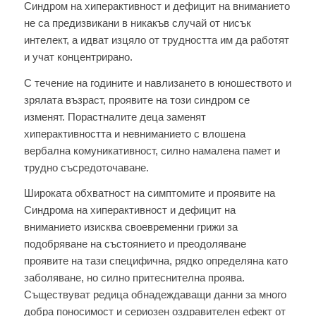
Синдром на хиперактивност и дефицит на вниманието
не са предизвикани в никакъв случай от нисък
интелект, а идват изцяло от трудността им да работят
и учат концентрирано.
С течение на годините и навлизането в юношеството и
зрялата възраст, проявите на този синдром се
изменят. Порастналите деца заменят
хиперактивността и невниманието с влошена
вербална комуникативност, силно намалена памет и
трудно съсредоточаване.
Широката обхватност на симптомите и проявите на
Синдрома на хиперактивност и дефицит на
вниманието изисква своевременни грижи за
подобряване на състоянието и преодоляване
проявите на тази специфична, рядко определяна като
заболяване, но силно притеснителна проява.
Съществуват редица обнадеждаващи данни за много
добра поносимост и сериозен оздравителен ефект от