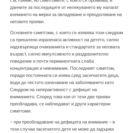
състояние, но симптомите, с които се проявява, и
данните за последиците от нелекуването му налагат
вземането на мерки за овладяване и преодоляване на
неговите прояви.
Основните симптоми, с които се изявява този синдром
са прекалено изразената активност на детето, силно
надхвърляща очакванията и стандартите за неговата
възраст, силно импулсивното и раздразнително
поведение и почти перманентната слаба
концентрация и невнимание. Последният симптом,
поради постоянната си изява сред засегнатите деца,
води до честото означаване на заболяването като
Синдром на хиперактивност с дефицит на
вниманието. Според това коя от тези две прояви
преобладава, се наблюдават и други характерни
симптоми:
– при преобладаване на дефицита на внимание – в
тези случаи засегнатото дете не може да задържи