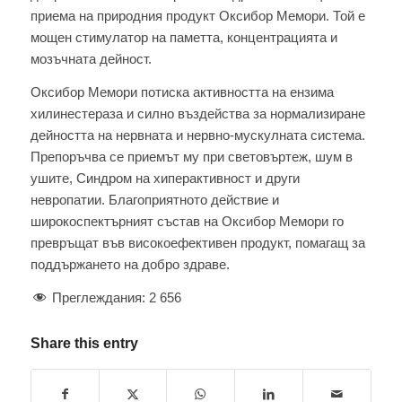
приема на природния продукт Оксибор Мемори. Той е
мощен стимулатор на паметта, концентрацията и
мозъчната дейност.
Оксибор Мемори потиска активността на ензима
хилинестераза и силно въздейства за нормализиране
дейността на нервната и нервно-мускулната система.
Препоръчва се приемът му при световъртеж, шум в
ушите, Синдром на хиперактивност и други
невропатии. Благоприятното действие и
широкоспектърният състав на Оксибор Мемори го
превръщат във високоефективен продукт, помагащ за
поддържането на добро здраве.
Преглеждания:
2 656
Share this entry