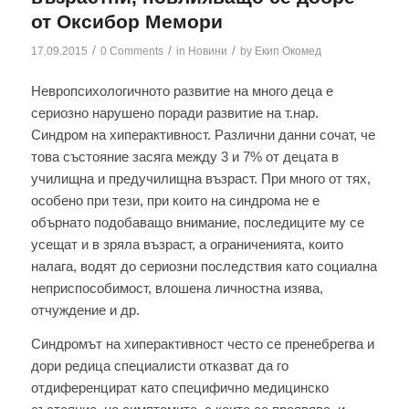
от Оксибор Мемори
/
/
/
17.09.2015
0 Comments
in
Новини
by
Екип Окомед
Невропсихологичното развитие на много деца е
сериозно нарушено поради развитие на т.нар.
Синдром на хиперактивност. Различни данни сочат, че
това състояние засяга между 3 и 7% от децата в
училищна и предучилищна възраст. При много от тях,
особено при тези, при които на синдрома не е
обърнато подобаващо внимание, последиците му се
усещат и в зряла възраст, а ограниченията, които
налага, водят до сериозни последствия като социална
неприспособимост, влошена личностна изява,
отчуждение и др.
Синдромът на хиперактивност често се пренебрегва и
дори редица специалисти отказват да го
отдиференцират като специфично медицинско