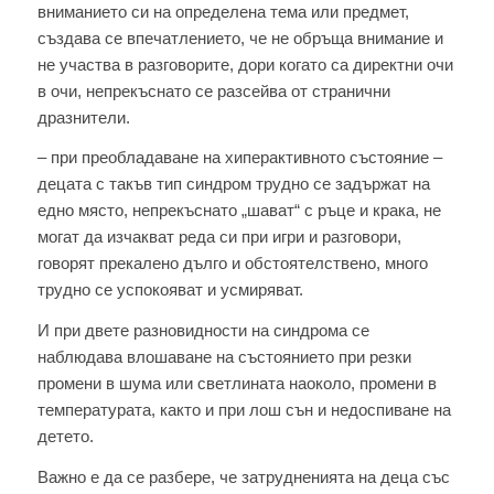
вниманието си на определена тема или предмет,
създава се впечатлението, че не обръща внимание и
не участва в разговорите, дори когато са директни очи
в очи, непрекъснато се разсейва от странични
дразнители.
– при преобладаване на хиперактивното състояние –
децата с такъв тип синдром трудно се задържат на
едно място, непрекъснато „шават“ с ръце и крака, не
могат да изчакват реда си при игри и разговори,
говорят прекалено дълго и обстоятелствено, много
трудно се успокояват и усмиряват.
И при двете разновидности на синдрома се
наблюдава влошаване на състоянието при резки
промени в шума или светлината наоколо, промени в
температурата, както и при лош сън и недоспиване на
детето.
Важно е да се разбере, че затрудненията на деца със