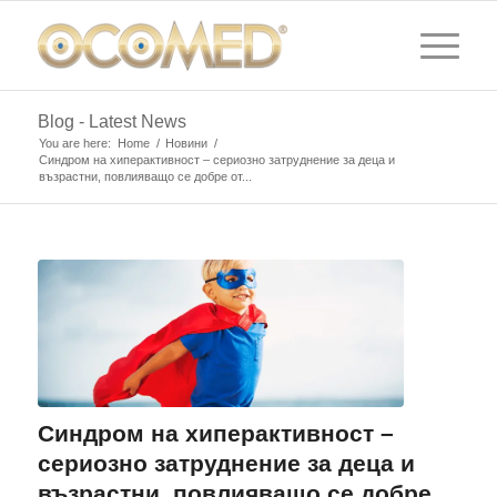
Blog - Latest News
You are here:
Home
/
Новини
/
Синдром на хиперактивност – сериозно затруднение за деца и
възрастни, повлияващо се добре от...
Синдром на хиперактивност –
сериозно затруднение за деца и
възрастни, повлияващо се добре