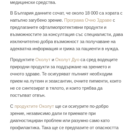
медицински средства.
В България данните сочат, че около 18 000 са хората с
напълно загубено зрение.
Програма Очно Здраве
с
предлаганите офталмопротективни продукти и
възможностите за консултация със специалисти, дава
изключително добра възможност за получаване на
адекватна информация и грижа за пациенти в нужда.
Продуктите
Околут
и
Околут Дуо
са сред водещите
природни продукти за поддържане на зрението и
очното здраве. Те осигуряват пълният необходим
прием на лутеин и зеаксантин, очните пигменти, които
не се синтезират в тялото, и които трябва да
постъпват отвън.
С
продуктите Околут
ще си осигурите по-добро
зрение, независимо дали ги приемате при
диагностициран проблем или разумно само като
профилактика. Така ще се предпазите от опасността