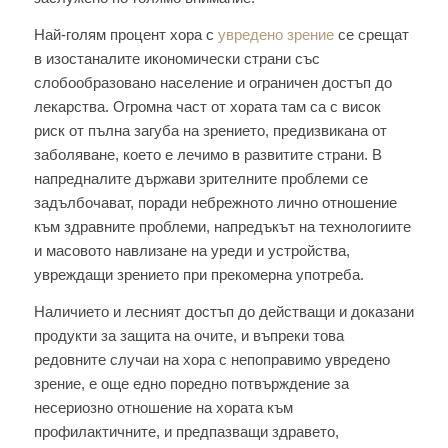
Най-голям процент хора с
увредено зрение
се срещат
в изостаналите икономически страни със
слобообразовано население и ограничен достъп до
лекарства. Огромна част от хората там са с висок
риск от пълна загуба на зрението, предизвикана от
заболяване, което е лечимо в развитите страни. В
напредналите държави зрителните проблеми се
задълбочават, поради небрежното лично отношение
към здравните проблеми, напредъкът на технологиите
и масовото навлизане на уреди и устройства,
увреждащи зрението при прекомерна употреба.
Наличието и лесният достъп до действащи и доказани
продукти за защита на очите, и въпреки това
редовните случаи на хора с непоправимо увредено
зрение, е още едно поредно потвърждение за
несериозно отношение на хората към
профилактичните, и предпазващи здравето,