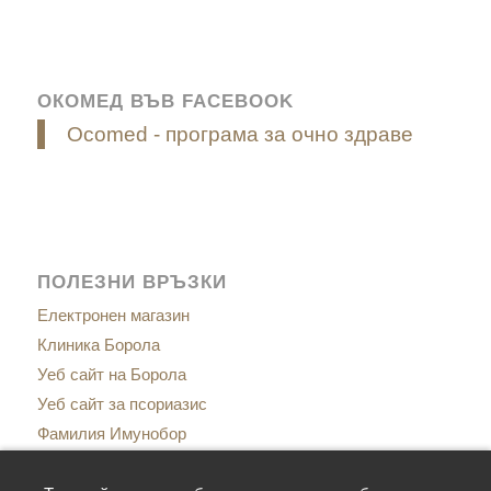
ОКОМЕД ВЪВ FACEBOOK
Ocomed - програма за очно здраве
ПОЛЕЗНИ ВРЪЗКИ
Електронен магазин
Клиника Борола
Уеб сайт на Борола
Уеб сайт за псориазис
Фамилия Имунобор
Сайт за менопаузата