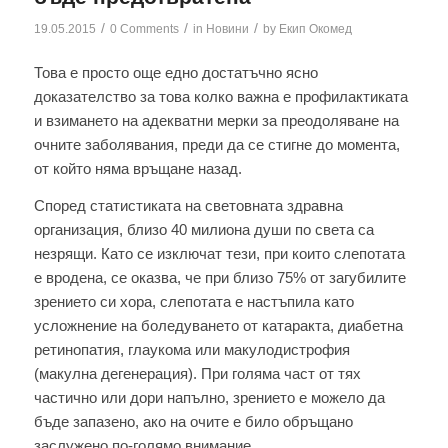
/
/
/
19.05.2015
0 Comments
in
Новини
by
Екип Окомед
Това е просто още едно достатъчно ясно
доказателство за това колко важна е профилактиката
и взимането на адекватни мерки за преодоляване на
очните заболявания, преди да се стигне до момента,
от който няма връщане назад.
Според статистиката на световната здравна
организация, близо 40 милиона души по света са
незрящи. Като се изключат тези, при които слепотата
е вродена, се оказва, че при близо 75% от загубилите
зрението си хора, слепотата е настъпила като
усложнение на боледуването от катаракта, диабетна
ретинопатия, глаукома или макулодистрофия
(макулна дегенерация). При голяма част от тях
частично или дори напълно, зрението е можело да
бъде запазено, ако на очите е било обръщано
заслужено по-голямо внимание.