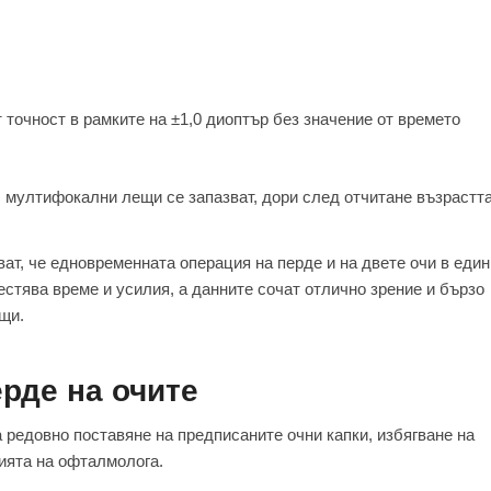
точност в рамките на ±1,0 диоптър без значение от времето
 мултифокални лещи се запазват, дори след отчитане възрастт
ват, че едновременната операция на перде и на двете очи в един
пестява време и усилия, а данните сочат отлично зрение и бързо
щи.
рде на очите
 редовно поставяне на предписаните очни капки, избягване на
ията на офталмолога.