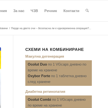
ения
За нас
ЧЗВ
Речник
Контакти
Новини
/
Перде на двете очи – безопасна ли е едновременна операция?...
СХЕМИ НА КОМБИНИРАНЕ
Макулна дегенерация
Ocolut Duo
по 1 VGcaps дневно по
време на хранене
Oxybor Forte
по 1 таблетка дневно
след хранене
Диабетна ретинопатия
Ocolut Combi
по 1 VGcaps дневно
по време на хранене