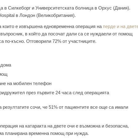
а в Силкеборг и Университетската болница в Орхус (Дания).
Hospital в Лондон (Великобритания).
а които е извършена едновременна операция на
перде и на двет
въпросник, в който да посочат дали са се нуждаели от помощ
са по-късно. Отговорили 72% от участниците.
 дома
омощ
ане на мобилен телефон
придружител през първите 24 часа след операцията
 резултатите сочи, че 51% от пациентите все още са имали
перация на катаракта на двете очи е възможна и безопасна,
ма планирана временна помощ при нужда.