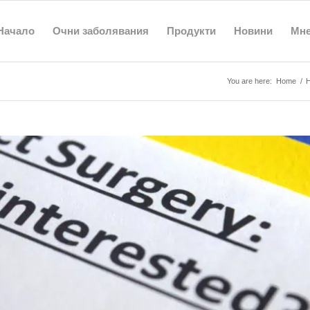
Начало
Очни заболявания
Продукти
Новини
Мн
You are here:
Home
/