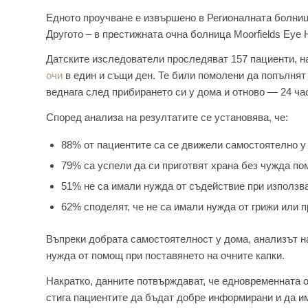
Едното проучване е извършено в Регионалната болниц
Другото – в престижната очна болница Moorfields Eye 
Датските изследователи проследяват 157 пациенти, н
очи
в един и същи ден. Те били помолени да попълнят 
веднага след прибирането си у дома и отново — 24 ча
Според анализа на резултатите се установява, че:
88% от пациентите са се движели самостоятелно у
79% са успели да си приготвят храна без чужда п
51% не са имали нужда от съдействие при използв
62% споделят, че не са имали нужда от грижи или 
Въпреки добрата самостоятелност у дома, анализът на
нужда от помощ при поставянето на очните капки.
Накратко, данните потвърждават, че едновременната о
стига пациентите да бъдат добре информирани и да и