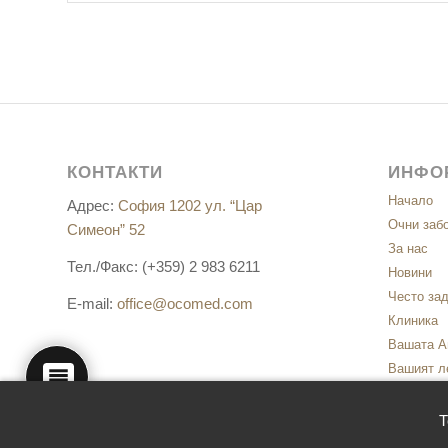
КОНТАКТИ
ИНФО
Начало
Адрес:
София 1202 ул. “Цар
Очни заб
Симеон” 52
За нас
Тел./Факс: (+359) 2 983 6211
Новини
Често за
E-mail:
office@ocomed.com
Клиника
Вашата А
Вашият л
Контакти
Политика
Т