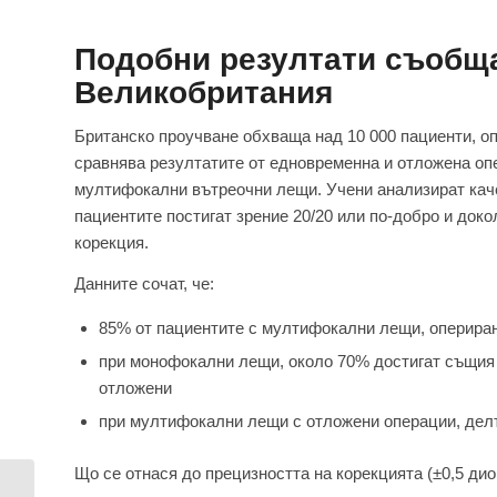
Подобни резултати съобща
Великобритания
Британско проучване обхваща над 10 000 пациенти, оп
сравнява резултатите от едновременна и отложена оп
мултифокални вътреочни лещи. Учени анализират кач
пациентите постигат зрение 20/20 или по-добро и док
корекция.
Данните сочат, че:
85% от пациентите с мултифокални лещи, оперирани
при монофокални лещи, около 70% достигат същия
отложени
при мултифокални лещи с отложени операции, делъ
Що се отнася до прецизността на корекцията (±0,5 дио
Сухота в очите –