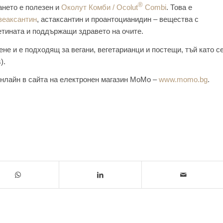
®
ането е полезен и
Околут Комби / Ocolut
Combi
. Това е
 зеаксантин
, астаксантин и проантоцианидин – вещества с
етината и поддържащи здравето на очите.
не и е подходящ за вегани, вегетарианци и постещи, тъй като с
).
онлайн в сайта на електронен магазин МоМо –
www.momo.bg
.