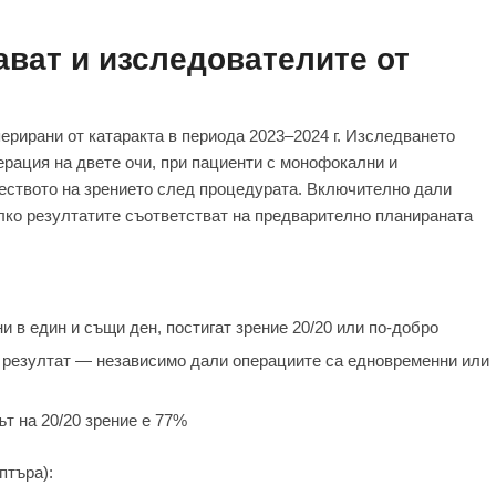
ват и изследователите от
ерирани от катаракта в периода 2023–2024 г. Изследването
ерация на двете очи, при пациенти с монофокални и
еството на зрението след процедурата. Включително дали
олко резултатите съответстват на предварително планираната
 в един и същи ден, постигат зрение 20/20 или по-добро
 резултат — независимо дали операциите са едновременни или
т на 20/20 зрение е 77%
птъра):