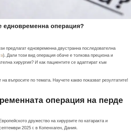
 е едновременна операция?
рзи предлагат едновременна двустранна последователна
та
). Дали този вид операция обаче е толкова прецизна и
телна хирургия? И как пациентите се адаптират към
 на въпросите по темата. Научете какво показват резултатите!
временната операция на перде
Европейското дружество на хирурзите по катаракта и
ептември 2025 г. в Копенхаген, Дания.