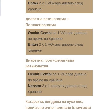
Entan
2 x 1 VGcaps дневно след
хранене
Диабетна ретинопатия +
Полиневропатия
Ocolut Combi
по 1 VGcaps дневно
по време на хранене
Entan
2 x 1 VGcaps дневно след
хранене
Диабетна пролиферативна
ретинопатия
Ocolut Combi
по 1 VGcaps дневно
по време на хранене
Neostat
3 x 1 капсули дневно след
хранене
Катаракта, синдром на сухо око,
повишено очно налягане (глаукома)