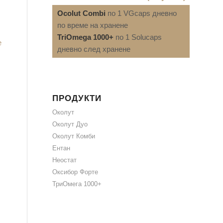
Ocolut Combi
по 1 VGcaps дневно
по време на хранене
TriOmega 1000+
по 1 Solucaps
е
дневно след хранене
ПРОДУКТИ
Околут
Околут Дуо
Околут Комби
Ентан
Неостат
Оксибор Форте
ТриОмега 1000+