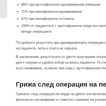
88% при мултифокални едновременни операции
погрижете се за
вашето з...
71% при монофокални едновременни
67% при монофокални отложени
100% от пациентите с мултифокални лещи постигат 
между операциите
По-добрите резултати при едновременните операции с
на пациента, пола и опита на хирурга.
В заключение, резултатите от двете проучвания показ
ден е сигурен и удобен избор за много пациенти. Тя с
възстановяване, особено при хора с мултифокални ле
Грижа след операция на пе
Грижата след операция на перде на двете очи включва
физическо натоварване и стриктно спазване на указан