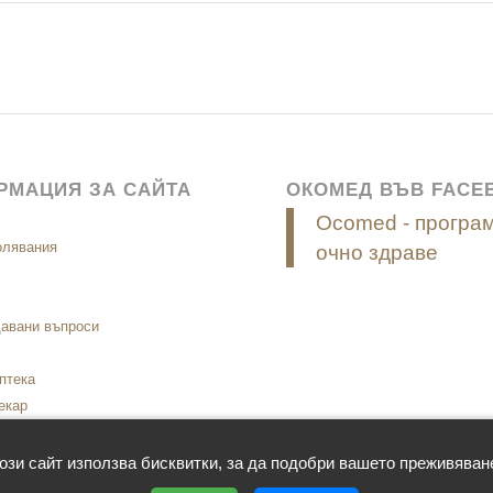
РМАЦИЯ ЗА САЙТА
ОКОМЕД ВЪВ FACE
Ocomed - програм
олявания
очно здраве
давани въпроси
птека
екар
 GDPR
ози сайт използва бисквитки, за да подобри вашето преживяван