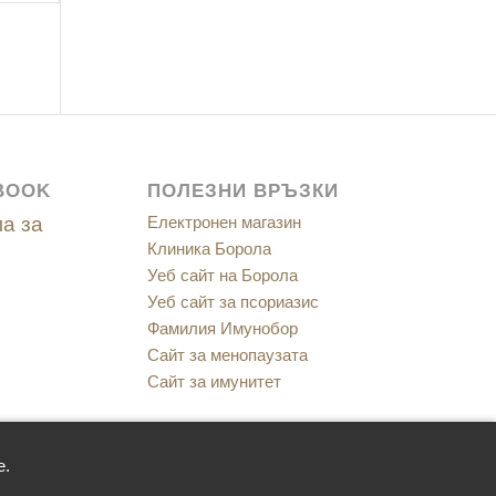
BOOK
ПОЛЕЗНИ ВРЪЗКИ
а за
Електронен магазин
Клиника Борола
Уеб сайт на Борола
Уеб сайт за псориазис
Фамилия Имунобор
Сайт за менопаузата
Сайт за имунитет
е.