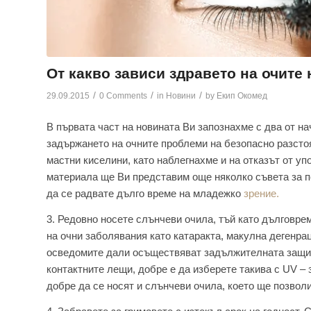
От какво зависи здравето на очите н
/
/
/
29.09.2015
0 Comments
in
Новини
by
Екип Окомед
В първата част на новината Ви запознахме с два от н
задържането на очните проблеми на безопасно разстоя
мастни киселини, като наблегнахме и на отказът от у
материала ще Ви представим още няколко съвета за п
да се радвате дълго време на младежко
зрение.
3. Редовно носете слънчеви очила, тъй като дълговре
на очни заболявания като катаракта, макулна дегенрац
осведомите дали осъществяват задължителната защита
контактните лещи, добре е да изберете такива с UV –
добре да се носят и слънчеви очила, което ще позво