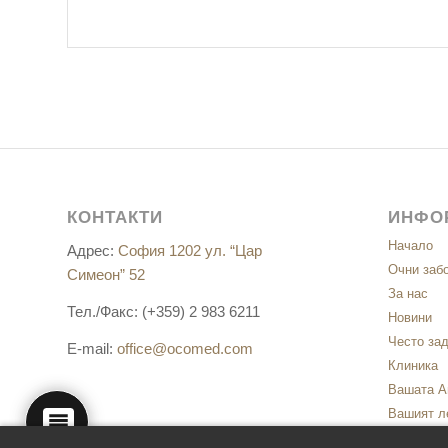
КОНТАКТИ
ИНФО
Начало
Адрес:
София 1202 ул. “Цар
Очни заб
Симеон” 52
За нас
Тел./Факс: (+359) 2 983 6211
Новини
Често за
E-mail:
office@ocomed.com
Клиника
Вашата А
Вашият л
Контакти