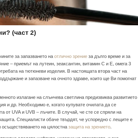
и? (част 2)
ачините за запазването на
отлично зрение
за дълго време и за
ние – приемът на лутеин, зеаксантин, витамин С и Е, омега 3
потребата на тютюневи изделия. В настоящата втора част на
оддържане и запазване на очното здраве, които ще Ви помогнат
менното излагане на слънчева светлина предизвиква развитието
ия и др. Необходимо е, когато купувате очилата да се
 от UVA и UVB – лъчите. В случай, че сте се спряли на
 защита. Специалисти обаче твърдят, че успоредно с лещите е
ли осъществяването на цялостна
защита на зрението
.