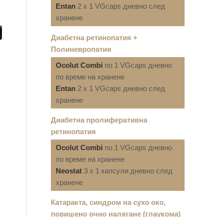
Entan
2 x 1 VGcaps дневно след
хранене
Диабетна ретинопатия +
Полиневропатия
Ocolut Combi
по 1 VGcaps дневно
по време на хранене
Entan
2 x 1 VGcaps дневно след
хранене
Диабетна пролиферативна
ретинопатия
Ocolut Combi
по 1 VGcaps дневно
по време на хранене
Neostat
3 x 1 капсули дневно след
хранене
Катаракта, синдром на сухо око,
повишено очно налягане (глаукома)