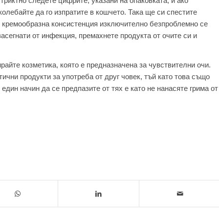
Стриктно следете цифрите, указани на опаковката, и ако
 колебайте да го изпратите в кошчето. Така ще си спестите
ли кремообразна консистенция изключително безпроблемно се
засегнати от инфекция, премахнете продукта от очите си и
райте козметика, която е предназначена за чувствителни очи.
ични продукти за употреба от друг човек, тъй като това също
 един начин да се предпазите от тях е като не нанасяте грима от