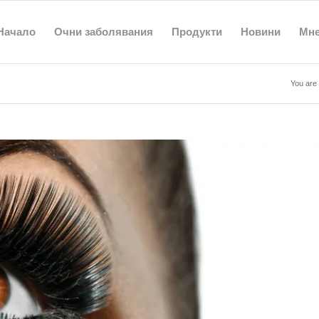
Начало
Очни заболявания
Продукти
Новини
Мн
You are 