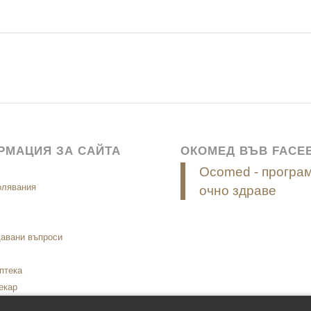
РМАЦИЯ ЗА САЙТА
ОКОМЕД ВЪВ FACE
Ocomed - програм
олявания
очно здраве
давани въпроси
птека
екар