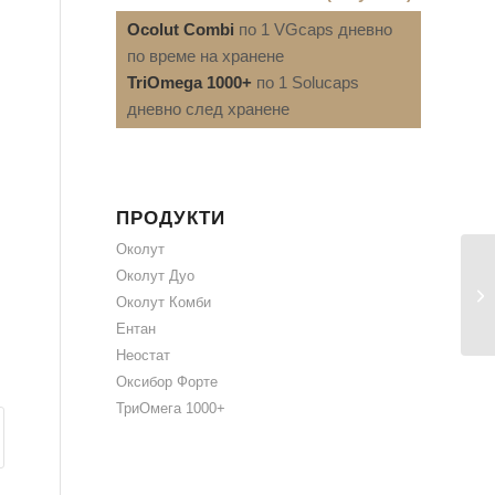
Ocolut Combi
по 1 VGcaps дневно
по време на хранене
TriOmega 1000+
по 1 Solucaps
дневно след хранене
ПРОДУКТИ
Околут
Околут Дуо
Околут Комби
Ентан
Неостат
Оксибор Форте
ТриОмега 1000+