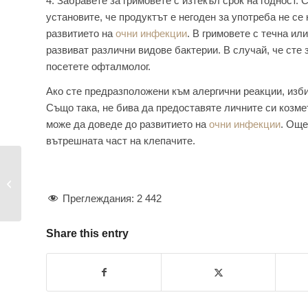
4. Забравете за гримовете с изтекъл срок на годност. 
установите, че продуктът е негоден за употреба не се
развитието на
очни инфекции
. В гримовете с течна и
развиват различни видове бактерии. В случай, че сте 
посетете офталмолог.
Ако сте предразположени към алергични реакции, изби
Също така, не бива да предоставяте личните си козмет
може да доведе до развитието на
очни инфекции
. Още
вътрешната част на клепачите.
Пролиферативна
ретинопатия –
същност и лечебни...
Преглеждания:
2 442
Share this entry