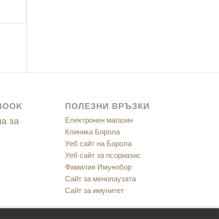
BOOK
ПОЛЕЗНИ ВРЪЗКИ
а за
Електронен магазин
Клиника Борола
Уеб сайт на Борола
Уеб сайт за псориазис
Фамилия Имунобор
Сайт за менопаузата
Сайт за имунитет