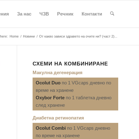
ения
За нас
ЧЗВ
Речник
Контакти
here:
Home
/
Новини
/
От какво зависи здравето на очите ни? (част 2)...
СХЕМИ НА КОМБИНИРАНЕ
Макулна дегенерация
Ocolut Duo
по 1 VGcaps дневно по
време на хранене
Oxybor Forte
по 1 таблетка дневно
след хранене
Диабетна ретинопатия
Ocolut Combi
по 1 VGcaps дневно
по време на хранене