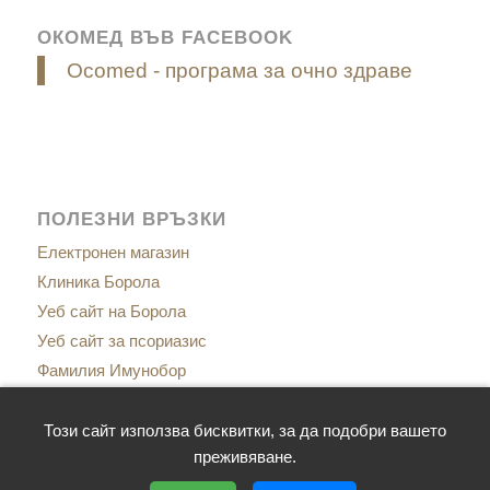
ОКОМЕД ВЪВ FACEBOOK
Ocomed - програма за очно здраве
ПОЛЕЗНИ ВРЪЗКИ
Електронен магазин
Клиника Борола
Уеб сайт на Борола
Уеб сайт за псориазис
Фамилия Имунобор
Сайт за менопаузата
Сайт за имунитет
Този сайт използва бисквитки, за да подобри вашето
преживяване.