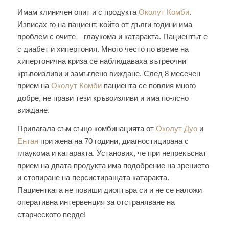
Имам клиничен опит и с продукта
Околут Комби
.
Изписах го на пациент, който от дълги години има
проблем с очите – глаукома и катаракта. Пациентът е
с диабет и хипертония. Много често по време на
хипертонична криза се наблюдаваха вътреочни
кръвоизливи и замъглено виждане. След 8 месечен
прием на
Околут Комби
пациента се повлия много
добре, не прави тези кръвоизливи и има по-ясно
виждане.
Прилагала съм също комбинацията от
Околут Дуо
и
Ентан
при жена на 70 години, диагностицирана с
глаукома и катаракта. Установих, че при непрекъснат
прием на двата продукта има подобрение на зрението
и стопиране на персистиращата катаракта.
Пациентката не повиши диоптъра си и не се наложи
оперативна интервенция за отстраняване на
старческото перде!