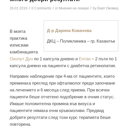
/
/
/
26.01.2016
0 Comments
in
Мнения на лекари
by
Екип Окомед
Д-р Дарина Ковачева
В моята
практика
ДКЦ – Поликлиника – гр. Казанлък
изписвам
комбинацията
Околут Дуо
по 1 капсула дневно и
Ентан
– 2 пъти по 1
капсула дневно на пациенти с диабетна ретинопатия.
Направих наблюдение при 4-ма от пациентите, които
преминаха преглед при офталмолог преди започване
на лечението и 6 месеца след приема. При всички
пациенти беше отчетено подобрение в очния статус.
Имаше положителна промяна във визуса и
пациентите нямаха очни кръвоизливи. Предвид
добрите резултати след този курс терапията беше
повторена.