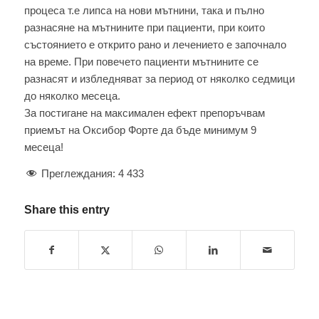
процеса т.е липса на нови мътнини, така и пълно
разнасяне на мътнините при пациенти, при които
състоянието е открито рано и лечението е започнало
на време. При повечето пациенти мътнините се
разнасят и избледняват за период от няколко седмици
до няколко месеца.
За постигане на максимален ефект препоръчвам
приемът на Оксибор Форте да бъде минимум 9
месеца!
Преглеждания:
4 433
Share this entry