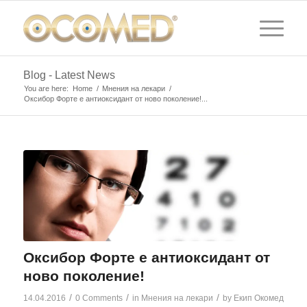
Blog - Latest News
You are here:
Home
/
Мнения на лекари
/
Оксибор Форте е антиоксидант от ново поколение!...
Оксибор Форте е антиоксидант от
ново поколение!
/
/
/
14.04.2016
0 Comments
in
Мнения на лекари
by
Екип Окомед