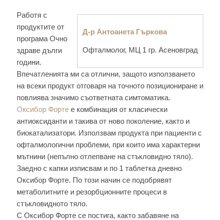
Работя с
продуктите от
Д-р Антоанета Гъркова
програма Очно
Офталмолог, МЦ 1 гр. Асеновград
здраве дълги
години.
Впечатленията ми са отлични, защото използването
на всеки продукт отговаря на точното позициониране и
повлиява значимо съответната симтоматика.
Оксибор Форте
е комбинация от класически
антиоксиданти и такива от ново поколение, както и
биокатализатори. Използвам продукта при пациенти с
офталмологични проблеми, при които има характерни
мътнини (непълно отлепване на стъкловидно тяло).
Заедно с капки изписвам и по 1 таблетка дневно
Оксибор Форте. По този начин се подобрявят
метаболитните и резорбционните процеси в
стъкловидното тяло.
С Оксибор Форте се постига, както забавяне на