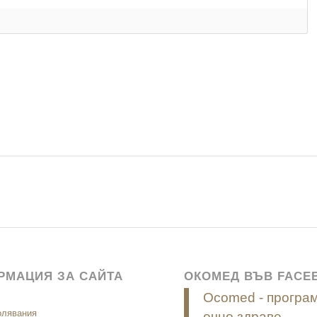
РМАЦИЯ ЗА САЙТА
ОКОМЕД ВЪВ FACE
Ocomed - програм
олявания
очно здраве