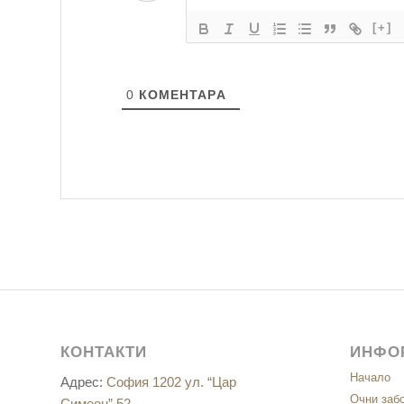
[+]
0
КОМЕНТАРA
КОНТАКТИ
ИНФО
Начало
Адрес:
София 1202 ул. “Цар
Очни заб
Симеон” 52