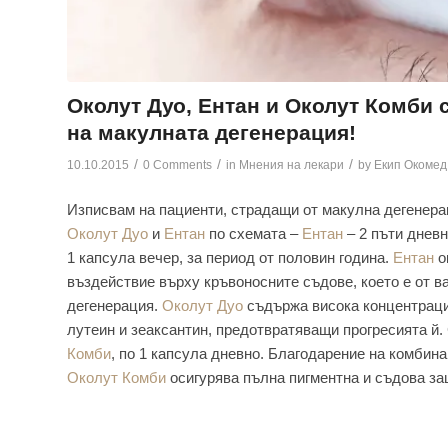
Околут Дуо, Ентан и Околут Комби
на макулната дегенерация!
/
/
/
10.10.2015
0 Comments
in
Мнения на лекари
by
Екип Окомед
Изписвам на пациенти, страдащи от макулна дегенера
Околут Дуо
и
Ентан
по схемата –
Ентан
– 2 пъти дневн
1 капсула вечер, за период от половин година.
Ентан
о
въздействие върху кръвоносните съдове, което е от в
дегенерация.
Околут Дуо
съдържа висока концентраци
лутеин и зеаксантин, предотвратяващи прогресията й
Комби
, по 1 капсула дневно. Благодарение на комбин
Околут Комби
осигурява пълна пигментна и съдова за