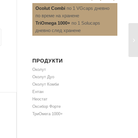
Ocolut Combi
по 1 VGcaps дневно
по време на хранене
TriOmega 1000+
по 1 Solucaps
дневно след хранене
ПРОДУКТИ
Околут
Околут Дуо
Околут Комби
Ентан
Неостат
Оксибор Форте
ТриОмега 1000+