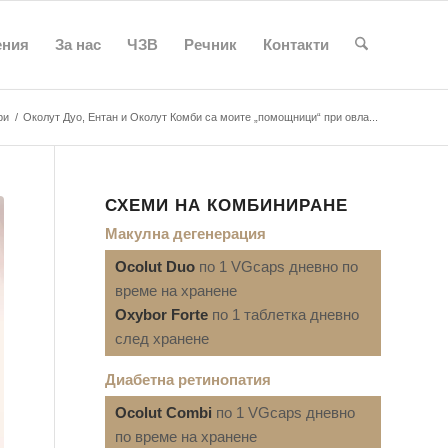
ения
За нас
ЧЗВ
Речник
Контакти
ри
/
Околут Дуо, Ентан и Околут Комби са моите „помощници“ при овла...
СХЕМИ НА КОМБИНИРАНЕ
Макулна дегенерация
Ocolut Duo
по 1 VGcaps дневно по
време на хранене
Oxybor Forte
по 1 таблетка дневно
след хранене
Диабетна ретинопатия
Ocolut Combi
по 1 VGcaps дневно
по време на хранене