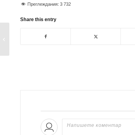
Преглеждания:
3 732
Share this entry
Хороидална
неоваскуларизация –
още едно...