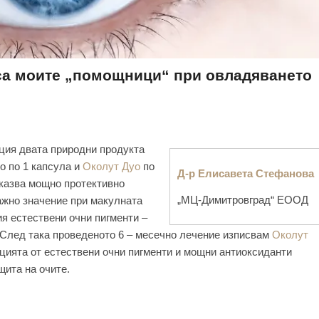
 са моите „помощници“ при овладяването
ция двата природни продукта
о по 1 капсула и
Околут Дуо
по
Д-р Елисавета Стефанова
казва мощно протективно
„МЦ-Димитровград“ ЕООД
ажно значение при макулната
я естествени очни пигменти –
. След така проведеното 6 – месечно лечение изписвам
Околут
ацията от естествени очни пигменти и мощни антиоксиданти
щита на очите.