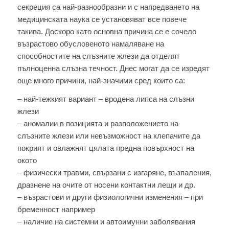
секреция са най-разнообразни и с напредването на
медицинската наука се установяват все повече
такива. Доскоро като основна причина се е сочело
възрастово обусловеното намаляване на
способностите на слъзните жлези да отделят
пълноценна слъзна течност. Днес могат да се изредят
още много причини, най-значими сред които са:
– най-тежкият вариант – вродена липса на слъзни
жлези
– аномалии в позицията и разположението на
слъзните жлези или невъзможност на клепачите да
покрият и овлажнят цялата предна повърхност на
окото
– физически травми, свързани с изгаряне, възпаления,
дразнене на очите от носени контактни лещи и др.
– възрастови и други физиологични изменения – при
бременност например
– наличие на системни и автоимунни заболявания