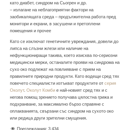
като диабет, синдром на Сьогрен и др.
– излагане на неблагоприятни фактори на
заобикалящата среда – продължителна работа пред
монитори и екрани, в засушени и претоплени
помещения и прочее
Като се изключат генетичните увреждания, довели до
липса на слъзни жлези или наличие на
нефункциониращи такива, което изисква по-сериозни
медицински мерки, останалите прояви на синдрома на
сухо око подлежат на повлияване с прием на
правилните природни продукти. Като водещи сред тях
повечето специалисти изтъкват продуктите от
серия
Околут
.
Околут Комби
е най-новият сред тях и с
негова помощ зрението получава цялостна грижа и
подхранване, за максимално бързо справяне с
оплакванията, свързани със синдром на сухото око
или редица други зрителни смущения.
Преглеждания:
3 434