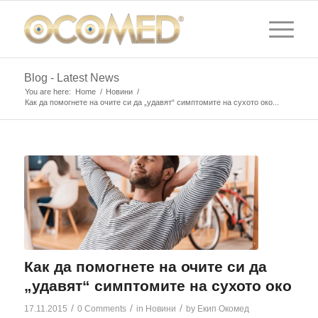
Blog - Latest News
You are here:
Home
/
Новини
/
Как да помогнете на очите си да „удавят“ симптомите на сухото око...
Как да помогнете на очите си да
„удавят“ симптомите на сухото око
/
/
/
17.11.2015
0 Comments
in
Новини
by
Екип Окомед