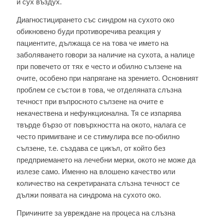
и сух въздух.
Диагностицирането със синдром на сухото око
обикновено буди противоречива реакция у
пациентите, дължаща се на това че името на
заболяването говори за наличие на сухота, а налице
при повечето от тях е често и обилно сълзене на
очите, особено при напрягане на зрението. Основният
проблем се състои в това, че отделяната слъзна
течност при въпросното сълзене на очите е
некачествена и нефункционална. Тя се изпарява
твърде бързо от повърхността на окото, налага се
често примигване и се стимулира все по-обилно
сълзене, т.е. създава се цикъл, от който без
предприемането на лечебни мерки, окото не може да
излезе само. Именно на влошено качество или
количество на секретираната слъзна течност се
дължи появата на синдрома на сухото око.
Причините за увреждане на процеса на слъзна