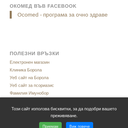
ОКОМЕД ВЪВ FACEBOOK
Ocomed - програма за очно здраве
ПОЛЕЗНИ ВРЪЗКИ
Електронен магазин
Клиника Борола
Уеб сайт на Борола
Уеб сайт за псориазис
Фамилия Имунобор
Сайт за менопаузата
Сайт за имунитет
Този сайт използва бисквитки, за да подобри вашето
преживяване.
Приемам
Виж повече