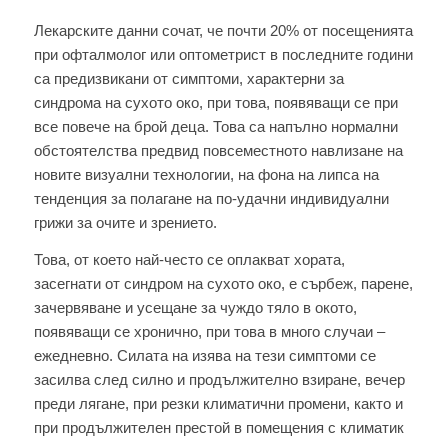
Лекарските данни сочат, че почти 20% от посещенията
при офталмолог или оптометрист в последните години
са предизвикани от симптоми, характерни за
синдрома на сухото око, при това, появяващи се при
все повече на брой деца. Това са напълно нормални
обстоятелства предвид повсеместното навлизане на
новите визуални технологии, на фона на липса на
тенденция за полагане на по-удачни индивидуални
грижи за очите и зрението.
Това, от което най-често се оплакват хората,
засегнати от синдром на сухото око, е сърбеж, парене,
зачервяване и усещане за чуждо тяло в окото,
появяващи се хронично, при това в много случаи –
ежедневно. Силата на изява на тези симптоми се
засилва след силно и продължително взиране, вечер
преди лягане, при резки климатични промени, както и
при продължителен престой в помещения с климатик