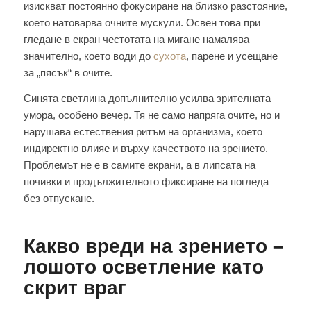
изискват постоянно фокусиране на близко разстояние,
което натоварва очните мускули. Освен това при
гледане в екран честотата на мигане намалява
значително, което води до
сухота
, парене и усещане
за „пясък“ в очите.
Синята светлина допълнително усилва зрителната
умора, особено вечер. Тя не само напряга очите, но и
нарушава естествения ритъм на организма, което
индиректно влияе и върху качеството на зрението.
Проблемът не е в самите екрани, а в липсата на
почивки и продължителното фиксиране на погледа
без отпускане.
Какво вреди на зрението –
лошото осветление като
скрит враг