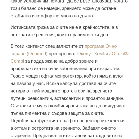
какви условия им помагат да се възстановяват. Когато
този баланс се намери, зрението може да остане
стабилно и комфортно много по-дълго.
Истинската грижа за очите не е в крайностите, а в
осъзнатите решения, които правим всеки ден.
В този контекст специалистите от
програма Очно
здраве (Ocomed)
препоръчват
Околут Комби / Ocolut®
Combi
за поддържане на добро зрение и
профилактика на очни заболявания при възрастни.
Това е мощен офталмопротектор, който няма аналог
на пазара у нас. Всяка капсула доставя на очите
четири от най-мощните протектори на зрението –
лутеин, зеаксантин, астаксантин и проантоцианидин.
Съставките му са комбинирани така че да осигуряват
пълна пигментна и съдова защита за очите.
Подобряват функцията на фоторецепторните клетки,
а оттам и остротата на зрението. Забавят очното
стареене. Предпазват и възстановяват съдовете на