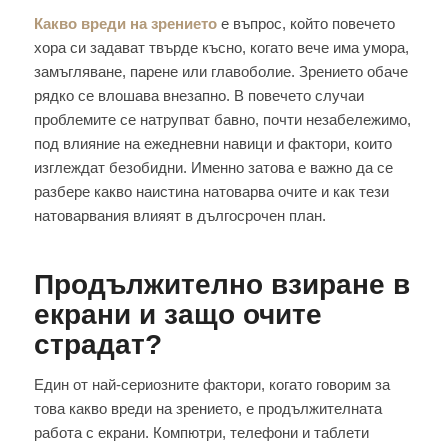
Какво вреди на зрението
е въпрос, който повечето
хора си задават твърде късно, когато вече има умора,
замъгляване, парене или главоболие. Зрението обаче
рядко се влошава внезапно. В повечето случаи
проблемите се натрупват бавно, почти незабележимо,
под влияние на ежедневни навици и фактори, които
изглеждат безобидни. Именно затова е важно да се
разбере какво наистина натоварва очите и как тези
натоварвания влияят в дългосрочен план.
Продължително взиране в
екрани и защо очите
страдат?
Един от най-сериозните фактори, когато говорим за
това какво вреди на зрението, е продължителната
работа с екрани. Компютри, телефони и таблети