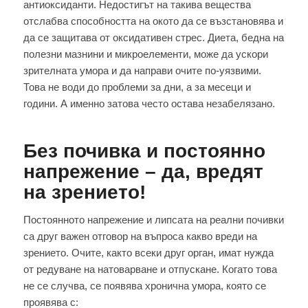
антиоксиданти. Недостигът на такива вещества
отслабва способността на окото да се възстановява и
да се защитава от оксидативен стрес. Диета, бедна на
полезни мазнини и микроелементи, може да ускори
зрителната умора и да направи очите по-уязвими.
Това не води до проблеми за дни, а за месеци и
години. А именно затова често остава незабелязано.
Без почивка и постоянно
напрежение – да, вредят
на зрението!
Постоянното напрежение и липсата на реални почивки
са друг важен отговор на въпроса какво вреди на
зрението. Очите, както всеки друг орган, имат нужда
от редуване на натоварване и отпускане. Когато това
не се случва, се появява хронична умора, която се
проявява с: