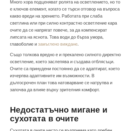
Много хора подценяват ролята на осветлението, но то
е ключов елемент, когато се търси отговор на въпроса
какво вреди на зрението. Работата при слаба
светлина или при силно контрастно осветление кара
очите да се напрягат повече, за да компенсират
липсата на яснота. Това води до бърза умора,
главоболие и
замъглено виждане
.
Също толкова вредно е и прекалено силното директно
осветление, което заслепява и създава отблясъци.
Очите са принудени постоянно да се адаптират, което
изчерпва адаптивните им възможности. В
дългосрочен план това натоварване се натрупва и
започва да влияе върху зрителния комфорт.
Недостатъчно мигане и
сухотата в очите
Сухотата в очите често се възприема като дребен