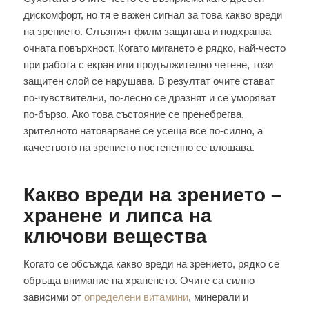
дискомфорт, но тя е важен сигнал за това какво вреди
на зрението. Слъзният филм защитава и подхранва
очната повърхност. Когато мигането е рядко, най-често
при работа с екран или продължително четене, този
защитен слой се нарушава. В резултат очите стават
по-чувствителни, по-лесно се дразнят и се уморяват
по-бързо. Ако това състояние се пренебрегва,
зрителното натоварване се усеща все по-силно, а
качеството на зрението постепенно се влошава.
Какво вреди на зрението –
хранене и липса на
ключови вещества
Когато се обсъжда какво вреди на зрението, рядко се
обръща внимание на храненето. Очите са силно
зависими от
определени витамини
, минерали и