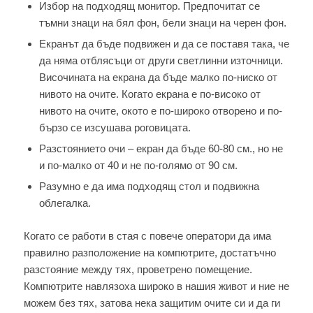
Избор на подходящ монитор. Предпочитат се
тъмни знаци на бял фон, бели знаци на черен фон.
Екранът да бъде подвижен и да се поставя така, че
да няма отблясъци от други светлинни източници.
Височината на екрана да бъде малко по-ниско от
нивото на очите. Когато екрана е по-високо от
нивото на очите, окото е по-широко отворено и по-
бързо се изсушава роговицата.
Разстоянието очи – екран да бъде 60-80 см., но не
и по-малко от 40 и не по-голямо от 90 см.
Разумно е да има подходящ стол и подвижна
облегалка.
Когато се работи в стая с повече оператори да има
правилно разположение на компютрите, достатъчно
разстояние между тях, проветрено помещение.
Компютрите навлязоха широко в нашия живот и ние не
можем без тях, затова нека защитим очите си и да ги