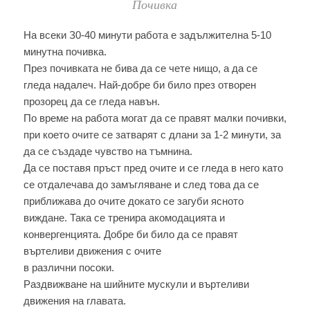
Почивка
На всеки З0-40 минути работа е задължителна 5-10
минутна почивка.
През почивката не бива да се чете нищо, а да се
гледа надалеч. Най-добре би било през отворен
прозорец да се гледа навън.
По време на работа могат да се правят малки почивки,
при което очите се затварят с длани за 1-2 минути, за
да се създаде чувство на тъмнина.
Да се поставя пръст пред очите и се гледа в него като
се отдалечава до замъгляване и след това да се
приближава до очите докато се загуби ясното
виждане. Така се тренира акомодацията и
конвергенцията. Добре би било да се правят
въртеливи движения с очите
в различни посоки.
Раздвижване на шийните мускули и въртеливи
движения на главата.