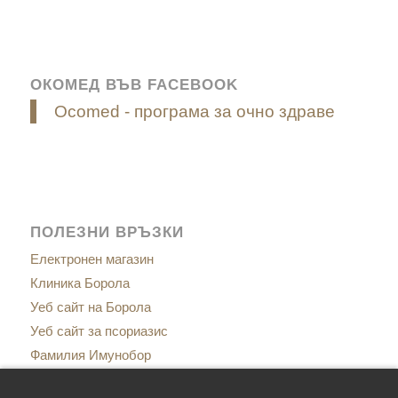
ОКОМЕД ВЪВ FACEBOOK
Ocomed - програма за очно здраве
ПОЛЕЗНИ ВРЪЗКИ
Електронен магазин
Клиника Борола
Уеб сайт на Борола
Уеб сайт за псориазис
Фамилия Имунобор
Сайт за менопаузата