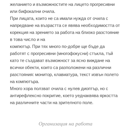
желанието и възможностите на лицето прогресивни
или бифокални очила.
При лицата, които не са имали нужда от очила с
напредване на възрастта се явява необходимостта от
корекция на зрението за работа на близко разстояние
в това число и на
компютър. При тях много по-добре ще бъде да
работят с прогресивни (многофокусни) стъкла, тъй
като те създават възможност за ясно виждане на
всички обекти, които са разположени на различни
разстояния: монитор, клавиатура, текст извън полето
на компютъра.
Много хора ползват очила с нулев диоптър, но с
антирефлексно покритие, което уеднаквява яркостта
на различните части на зрителното поле.
Организация на работа