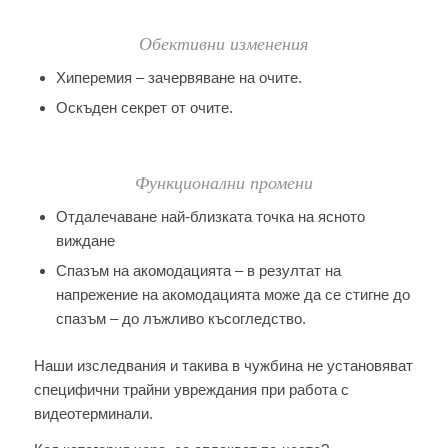
Обективни изменения
Хиперемия – зачервяване на очите.
Оскъден секрет от очите.
Функционални промени
Отдалечаване най-близката точка на ясното
виждане
Спазъм на акомодацията – в резултат на
напрежение на акомодацията може да се стигне до
спазъм – до лъжливо късогледство.
Наши изследвания и такива в чужбина не установяват
специфични трайни увреждания при работа с
видеотерминали.