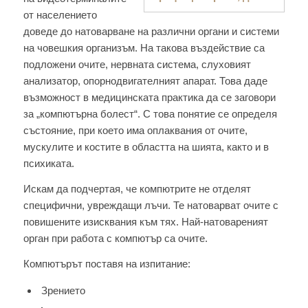
от населението
доведе до натоварване на различни органи и системи
на човешкия организъм. На такова въздействие са
подложени очите, нервната система, слуховият
анализатор, опорнодвигателният апарат. Това даде
възможност в медицинската практика да се заговори
за „компютърна болест“. С това понятие се определя
състояние, при което има оплаквания от очите,
мускулите и костите в областта на шията, както и в
психиката.
Искам да подчертая, че компютрите не отделят
специфични, увреждащи лъчи. Те натоварват очите с
повишените изисквания към тях. Най-натовареният
орган при работа с компютър са очите.
Компютърът поставя на изпитание:
Зрението