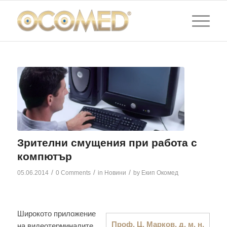
Зрителни смущения при работа с
компютър
/
/
/
05.06.2014
0 Comments
in
Новини
by
Екип Окомед
Широкото приложение
Проф. Ц. Марков, д. м. н.
на видеотерминалите