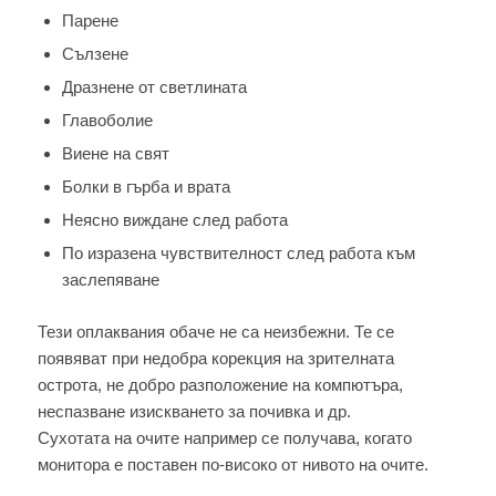
Парене
Сълзене
Дразнене от светлината
Главоболие
Виене на свят
Болки в гърба и врата
Неясно виждане след работа
По изразена чувствителност след работа към
заслепяване
Тези оплаквания обаче не са неизбежни. Те се
появяват при недобра корекция на зрителната
острота, не добро разположение на компютъра,
неспазване изискването за почивка и др.
Сухотата на очите например се получава, когато
монитора е поставен по-високо от нивото на очите.