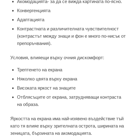
Акомодацията- за да се вижда картината по-ясно.
Конвергенцията
Адаптацията
Контрастната и различителната чувствителност
(контрастът между знаци и фон е много по-нисък от
препоръчвания).
Условия, влияещи върху очния дискомфорт:
Трептенето на екрана
Няколко цвята върху екрана
Високата яркост на знаците
Отблясъците от екрана, затрудняващи контраста
на образа.
Яркостта на екрана има най-изявено въздействие тъй
като тя влияе върху зрителната острота, ширината на
зеницата, бързината на акомодацията.