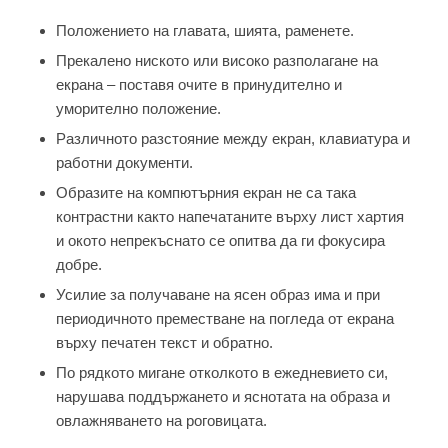
Положението на главата, шията, раменете.
Прекалено ниското или високо разполагане на
екрана – поставя очите в принудително и
уморително положение.
Различното разстояние между екран, клавиатура и
работни документи.
Образите на компютърния екран не са така
контрастни както напечатаните върху лист хартия
и окото непрекъснато се опитва да ги фокусира
добре.
Усилие за получаване на ясен образ има и при
периодичното преместване на погледа от екрана
върху печатен текст и обратно.
По рядкото мигане отколкото в ежедневието си,
нарушава поддържането и яснотата на образа и
овлажняването на роговицата.