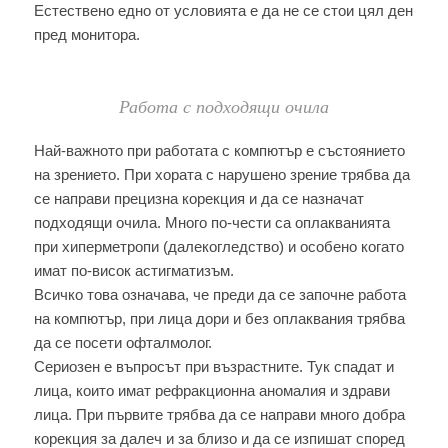
Естествено едно от условията е да не се стои цял ден
пред монитора.
Работа с подходящи очила
Най-важното при работата с компютър е състоянието
на зрението. При хората с нарушено зрение трябва да
се направи прецизна корекция и да се назначат
подходящи очила. Много по-чести са оплакванията
при хиперметропи (далекогледство) и особено когато
имат по-висок астигматизъм.
Всичко това означава, че преди да се започне работа
на компютър, при лица дори и без оплаквания трябва
да се посети офталмолог.
Сериозен е въпросът при възрастните. Тук спадат и
лица, които имат рефракционна аномалия и здрави
лица. При първите трябва да се направи много добра
корекция за далеч и за близо и да се изпишат според