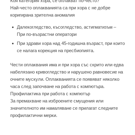
Коя категория хора, се оплакват по-често?
Най-често оплакванията са при хора с не добре
коригирана зрителна аномалия
Далекогледство, късогледство, астигматизъм –
При по-възрастни оператори
При здрави хора над 45-годишна възраст, при които
се налага корекция на пресбиопията.
Чести оплаквания има и при хора със скрито или едва
набелязано кривогледство и нарушено равновесие на
очните мускули. Оплакванията се появяват няколко
часа след започване на работа с компютъра.
Профилактика при работа с компютър
За премахване на изброените смущения или
значителното им намаляване се прилагат следните
профилактични мерки.