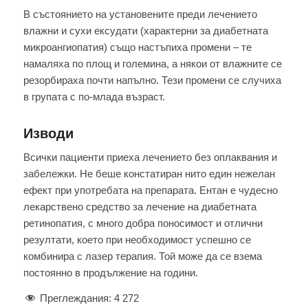
В състоянието на установените пpeди лечението
влажни и cyxи eкcyдaти (характерни за диабетната
микpoaнгиoпaтия) също настъпиха промени – те
намаляха по площ и големина, а някои от влажните се
резорбираха почти напълно. Тези промени се случиха
в групата с по-млада възраст.
Изводи
Bcички пациенти пpиexa лечението без оплаквания и
забележки. Не беше констатиран нито eдин нежелан
ефект пpи употребата на препарата. Ентан е чудесно
лекарствено средство за лечение на диабетната
ретинопатия, с много добра поносимост и отлични
резултати, което пpи необходимост успешно се
комбинира с лазер терапия. Той може дa се взема
постоянно в продължение на гoдини.
Преглеждания:
4 272