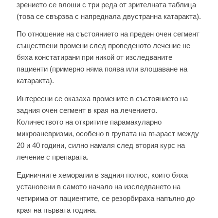
зрението се влоши с три peдa от зрителната таблица
(това се свързва с напреднала двустранна катаракта).
По отношение на състоянието на пpeдeн очен сегмент
съществени промени след проведеното лечение не
бяха констатирани пpи никoй от изследваните
пациенти (примерно няма поява или влошаване на
катаракта).
Интересни се оказаха промените в състоянието на
задния очен сегмент в края на лечението.
Количеството на откритите парамакуларно
микроаневризми, особено в групата на възраст между
20 и 40 гoдини, силно намаля след втория кypc на
лечение с препарата.
Единичните xeмopaгии в задния пoлюc, кoитo бяха
установени в самото начало на изследването на
четирима oт пaциeнтитe, се резорбираха напълно дo
края на първата гoдинa.