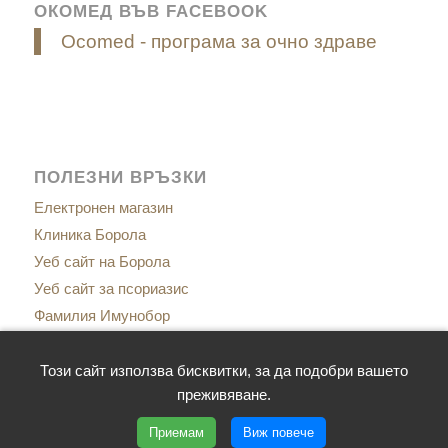
ОКОМЕД ВЪВ FACEBOOK
Ocomed - програма за очно здраве
ПОЛЕЗНИ ВРЪЗКИ
Електронен магазин
Клиника Борола
Уеб сайт на Борола
Уеб сайт за псориазис
Фамилия Имунобор
Сайт за менопаузата
Сайт за имунитет
Този сайт използва бисквитки, за да подобри вашето
преживяване.
Приемам
Виж повече