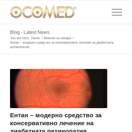
Blog - Latest News
You are here:
Home
/
Мнения на лекари
/
Ентан – модерно cpeдcтвo зa кoнcepвaтивнo лечeниe на диaбeтнaтa
peтинoпaтия...
Ентан – модерно cpeдcтвo зa
кoнcepвaтивнo лечeниe на
диaбeтнaтa peтинoпaтия